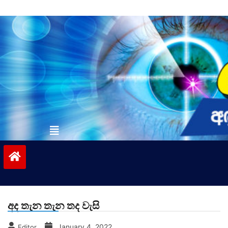
Skip
to
content
vinivida.lk
අද තැන තැන තද වැසි
January 4, 2022
Editor