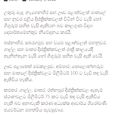
උතුරු මැද, නැගෙනහිර සහ ඌව පළාත්වලත් මාතලේ
සහ නුවර එළිය දිස්ත්‍රික්කවලත් විටින් විට වැසි හෝ
ගිගුරුම් සහිත වැසි ඇතිවන බව කාලගුණ විද්‍යා
දෙපාර්තමේන්තුව නිවේදනය කරයි.
බස්නාහිර, සබරගමුව සහ වයඹ පළාත්වලත් මහනුවර,
ගාල්ල සහ මාතර දිස්ත්‍රික්කවලත් රාත්‍රී කාලයේදී
තැනින්තැන වැසි හෝ ගිගුරුම් සහිත වැසි ඇති වෙයි.
ඌව පළාතෙත් මඩකලපුව, අම්පාර, පොලොන්නරුව
සහ මාතලේ දිස්ත්‍රික්වලට මිලිමිටර් 100 ට වැඩි තද වැසි
ඇතිවිය හැකිය.
කඵතර ,ගාල්ල, මාතර, රත්නපුර දිස්ත්‍රික්කවල ඇතැම්
ස්ථානවලට මිලිමිටර් 75 කට වැඩි තද වැසි ඇතිවිය
හැකි බව අනාවැකි කරණ අධ්‍යක්ෂ ආචාර්ය ශිරෝමණි
ජයවර්ධන මහත්මිය පැවසුවාය.