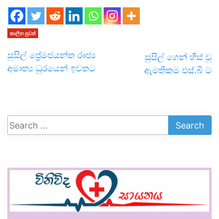
කාලීන පුවත්
සුසිල් ප්‍රේමජයන්ත රාජ්‍ය
සුසිල් ගෙන් හිස් වූ
අමාත්‍ය ධුරයෙන් ඉවතට
ඇමතිකම එස්.බී ට