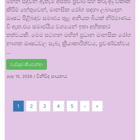
මඟින් සිදුවන ඇතැම් අසත්‍ය ප්‍රචාර සහ කරුණු විකෘති
කිරීම් හේතුවෙන්, මානසික රෝග සඳහා ලබාදෙන
ඖෂධ පිළිබඳව සමාජය තුළ අනියත බියක් නිර්මාණය
වී ඇත.එය සමාජයීය වශයෙන් ඉතා අහිතකර
තත්වයකි. මෙම සටහන මඟින් ප්‍රධාන මානසික රෝග
නාශක ඖෂධවල සැබෑ ක්‍රියාකාරීත්වය, ප්‍රචණ්ඩත්වය
…
වැඩිපුර කියවන්න
විනිවිද සායනය
July 15, 2026
/
1
2
3
4
5
›
»