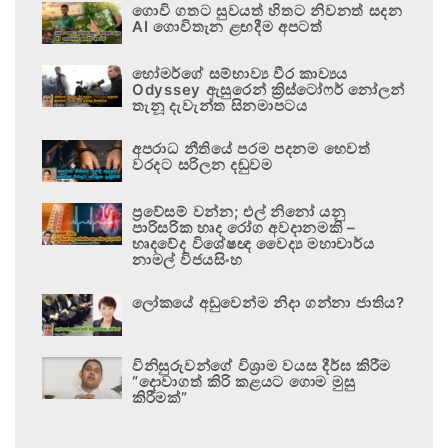
ගොවි ගතට සුවයත් හිතට නිවනත් සදන
AI ගොවිතැන ළඟදීම අපටත්
හෝමර්ගේ සම්භාව්‍ය වීර කාව්‍යය
Odyssey ඇසුරෙන් ක්‍රිස්ටෝෆර් නෝලන්
තැනූ දැවැන්ත සිනමාපටය
අපරාධ නීතියේ පරම පදනම හෙවත්
වරදට සරිලන දඬුවම
ප්‍රවේසම් වන්න; එල් නිනෝ යනු
පාරිසරික හෘද රෝග අවදානමකි –
හෘදවේද විශේෂඥ වෛද්‍ය මහාචාර්ය
නාමල් විජයසිංහ
ලෝකයේ අඩුවෙන්ම නිදා ගන්නා ජාතිය?
විනිසුරුවන්ගේ විශ්‍රාම වයස දීර්ඝ කිරීම
“දොවාගත් කිරි කළයට ගොම මුසු
කිරීමක්”