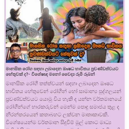
මානසික රෝග සඳහා ලබාදෙන ඖෂධ භාවිතය ප්‍රචණ්ඩත්වයට
හේතුවක් ද?- විශේෂඥ මනෝ වෛද්‍ය රූමි රූබන්
මානසික රෝගී තත්ත්වයන් සඳහා ලබාදෙන ඖෂධ
භාවිතය හේතුවෙන් රෝගීන් හෝ සාමාන්‍ය පුද්ගලයන්
ප්‍රචණ්ඩත්වයට යොමු විය හැකි ද යන්න වර්තමානයේ
රෝගීන්ගේ භාරකරුවන් මෙන්ම පොදු සමාජය තුළ ද
නිරන්තරයෙන් කතාබහට ලක්වන මාතෘකාවකි.
විශේෂයෙන්ම වර්තමාන සිදුවීම් මුල් කොට මාධ්‍ය