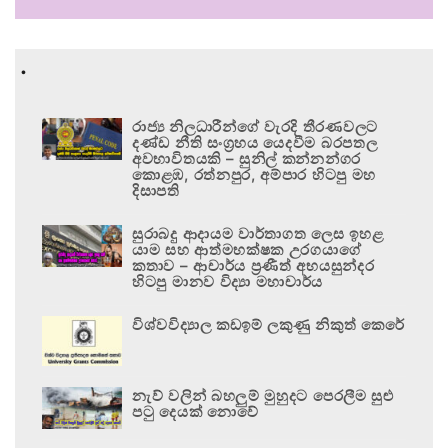
.
රාජ්‍ය නිලධාරීන්ගේ වැරදි තීරණවලට
දණ්ඩ නීති සංග්‍රහය යෙදවීම බරපතල
අවභාවිතයකි – සුනිල් කන්නන්ගර
කොළඹ, රත්නපුර, අම්පාර හිටපු මහ
දිසාපති
සුරාබදු ආදායම වාර්තාගත ලෙස ඉහළ
යාම සහ ආත්මභක්ෂක උරගයාගේ
කතාව – ආචාර්ය ප්‍රණීත් අභයසුන්දර
හිටපු මානව විද්‍යා මහාචාර්ය
විශ්වවිද්‍යාල කඩඉම් ලකුණු නිකුත් කෙරේ
නැව් වලින් බහලුම් මුහුදට පෙරලීම සුළු
පටු දෙයක් නොවේ