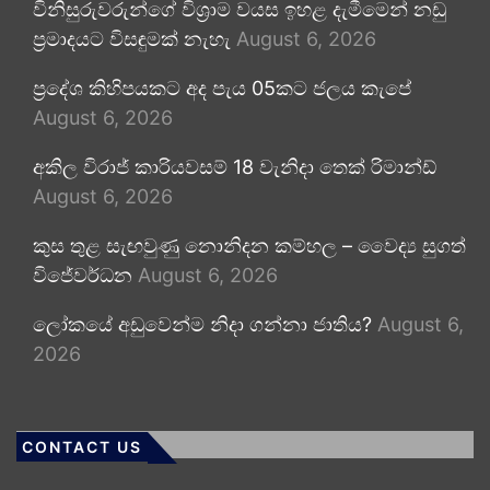
විනිසුරුවරුන්ගේ විශ්‍රාම වයස ඉහළ දැමීමෙන් නඩු
ප්‍රමාදයට විසඳුමක් නැහැ
August 6, 2026
ප්‍රදේශ කිහිපයකට අද පැය 05කට ජලය කැපේ
August 6, 2026
අකිල විරාජ් කාරියවසම් 18 වැනිදා තෙක් රිමාන්ඩ්
August 6, 2026
කුස තුළ සැඟවුණු නොනිදන කම්හල – වෛද්‍ය සුගත්
විජේවර්ධන
August 6, 2026
ලෝකයේ අඩුවෙන්ම නිදා ගන්නා ජාතිය?
August 6,
2026
CONTACT US