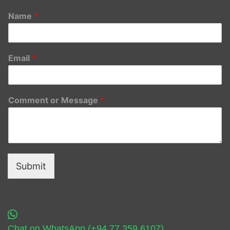
Name
*
Email
*
Comment or Message
*
Submit
Chat on WhatsApp (+94 77 359 6107)