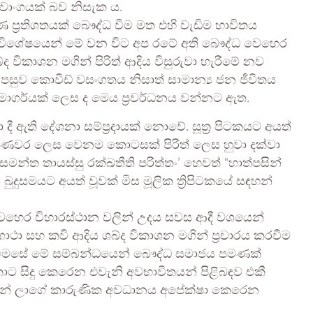
නවාංගයක් බව නිසැක ය.
‍රතිශතයක් බෞද්ධ වීම මත එහි වැඩිම භාවිතය
විශේෂයෙන් මේ වන විට අප රටේ අති බෞද්ධ වෙහෙර
ිකාශන මගින් පිරිත් ආදිය විසුරුවා හැරීමේ නව
සාත් පසුව කොවිඩ් වසංගතය නිසාත් සාමාන්‍ය ජන ජීවිතය
ය මාගර්යක් ලෙස ද මෙය ප්‍රවර්ධනය වන්නට ඇත.
 දී ඇති දේශනා සම්ප්‍රදායක් නොවේ. සූත්‍ර පිටකයට අයත්
බණවර ලෙස වෙනම කොටසක් පිරිත් ලෙස හුවා දක්වා
ිසමන්ත තායස්සු රක්ඛතීති පරිත්තං’ හෙවත් “හාත්පසින්
දුසමයට අයත් වූවක් මිස මූලික ත්‍රිපිටකයේ සඳහන්
වෙහෙර විහාරස්ථාන වලින් උදය සවස ආදී වශයෙන්
ගාථා සහ කවි ආදිය ශබ්ද විකාශන මගින් ප්‍රචාරය කරවීම
 මෙසේ මේ සම්බන්ධයෙන් බෞද්ධ සමාජය පමණක්
ට සිදු කෙරෙන එවැනි අවභාවිතයන් පිළිබඳව එකී
 තුමන් ලාගේ කාරුණික අවධානය අපේක්ෂා කෙරෙන