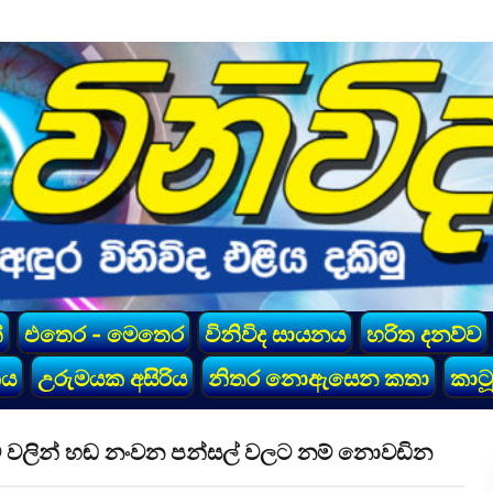
්
එතෙර - මෙතෙර
විනිවිද සායනය
හරිත දනව්ව
කය
උරුමයක අසිරිය
නිතර නොඇසෙන කතා
කාටූ
 කට වලින් හඬ නංවන පන්සල් වලට නම් නොවඩින