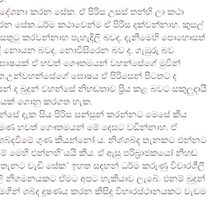
ේශනා කරන සේක. ඒ පිරිස උසස් තන්හි ලා කථා
 සේක.ධර්ම කථාවෙන්ම ඒ පිරිස දක්වන්නාහ. කුසල්
සතුටු කරවන්නාහ පැහැදිලි බවද, දැනීමෙහි පොහොසත්
ිදී නොයන බවද, නොවිසිරෙන බව ද, ගැඹුරු බව
 ඝොෂයක් ඒ භවත් ගෞතමයන් වහන්සේගේ මුවින්
ේක.උන්වහන්සේගේ ඝොෂය ඒ පිරිසෙන් පිටතට ද
ෙන් ද බුදුන් වහන්සේ නිහඬතාව ප්‍රිය කළ බවට සකුලුදායී
ක්ෂියක් ගොනු කරගත හැක.
් වහන්සේ දැක සිය පිරිස සන්සුන් කරන්නට මෙසේ කීය
 ශ්‍රමණ භවත් ගෞතමයන් මේ දෙසට වඩින්නාහ. ඒ
ශ්ශබ්දවීමේ ගුණ කියන්නෝ ය. නිශ්ශබ්ද තැනකට එන්නට
ෙහි එන්නහි”යයි කීය. ඒ ඇසු පරිබ්‍රාජකයෝ නිහඬ
න් තැනට වැඩි සේක” ඉහත සඳහන් ධර්ම කරුණු විචාරශීලී
ි නිගමනයකට ඒමට අපට හැකියාව ලැබේ. එනම් බුදුන්
මගින් ශබ්ද දූෂණය කරන කිසිදු විහාරස්ථානයකට වැඩම