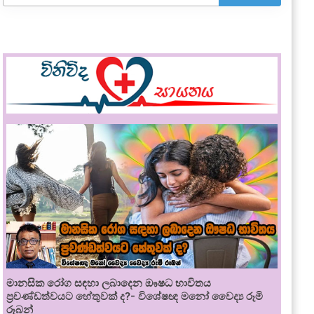
මානසික රෝග සඳහා ලබාදෙන ඖෂධ භාවිතය
ප්‍රචණ්ඩත්වයට හේතුවක් ද?- විශේෂඥ මනෝ වෛද්‍ය රූමි
රූබන්