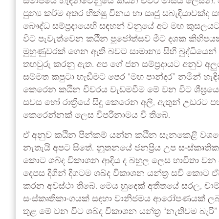
සමාජයේ හැඳින්වෙනුයේ කඨින චීවර මාසය ලෙසිනි. 
පුන්‍ය කර්ම අතර භික්ෂු විනය හා සෘජු සබැඳියාවක
බෞද්ධ සම්ප්‍රදායෙහි සඳහන් වනුයේ අට මහ කුසලය
විට පැවැත්වෙන කඨින පූජෝත්සව මීට දශක කිහිපය
මුහුණුවරක් ගෙන ඇති බවට සාමාන්‍ය සිහි බුද්ධියෙන්
තහවුරු කරනු ඇත. අප ගේ ජන සම්ප්‍රදායට අනුව අලු
සම්මත කපුටා හැඬීමට පෙර “මහ පාන්දර” නමින් හැඳි
කෙරෙන කඨින චීවරය වැඩමවීම මේ වන විට ශීඝ්‍රය
සවස හෝ රාත්‍රියේ සිදු කෙරෙන අලි, ඇතුන් උඩරට ප
කෙරෙන්නක් ලෙස විපරිනාමය වී තිබේ.
ඒ අනුව කඨින පින්කම් යන්න කඨින සැනකෙළි වශයෙන
නැතැයි අපට සිතේ. නූතනයේ ජනප්‍රිය උප සංස්කෘති
කොට ශබ්ද විකාශන ආදිය ද බහුල ලෙස භාවිතා වන බ
දෙපස දිගින් දිගටම ශබ්ද විකාශන යන්ත්‍ර සවි කොට ඒ
කරන අවස්ථා තිබේ. මෙය හුදෙක් අතීතයේ සරල, චාම්
සංස්කෘතිකාංගයක් සඳහා වානිජමය ආරෝපණයක් ලබා ද
තුළ මේ වන විට ශබ්ද විකාශන යන්ත්‍ර “නැතිවම බැ