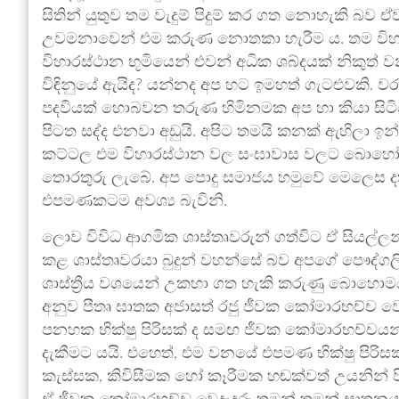
සිතින් යුතුව තම වැදුම් පිදුම් කර ගත නොහැකි බව
උවමනාවෙන් එම කරුණ නොතකා හැරීම ය. තම විහා
විහාරස්ථාන භූමියෙන් එවන් අධික ශබ්දයක් නිකුත් වන
විඳිනුයේ ඇයිද? යන්නද අප හට ඉමහත් ගැටළුවකි. ව
පදවියක් හොබවන තරුණ හිමිනමක අප හා කියා සිටි
පිටත සද්ද එනවා අඩුයි. අපිට තමයි කනක් ඇහිලා 
කට්ටල එම විහාරස්ථාන වල සංඝාවාස වලට බොහෝ දුර
තොරතුරු ලැබේ. අප පොදු සමාජය හමුවේ මෙලෙස දක
එපමණකටම අවශ්‍ය බැවිනි.
ලොව විවිධ ආගමික ශාස්තෘවරුන් ගත්විට ඒ සියල්ල
කළ ශාස්තෘවරයා බුදුන් වහන්සේ බව අපගේ පෞද්ගලික ව
ශාස්ත්‍රීය වශයෙන් උකහා ගත හැකි කරුණු බොහොමයක
අනුව පීතෘ ඝාතක අජාසත් රජු ජීවක කෝමාරභච්ච වෙද
පනහක භික්ෂු පිරිසක් ද සමඟ ජීවක කෝමාරභච්චය
දැකීමට යයි. එහෙත්, එම වනයේ එපමණ භික්ෂු පිරි
කැස්සක, කිවිසීමක හෝ කෑරීමක හඬක්වත් උයනින් ප