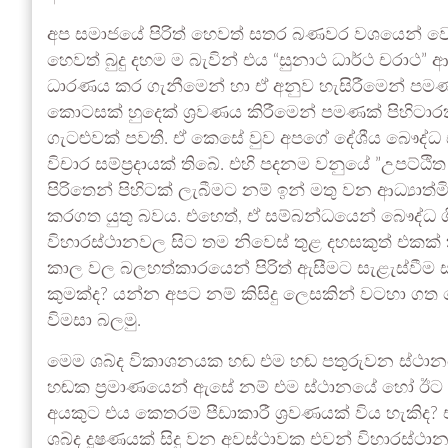
අප සමාජයේ පිරිත් හෙවත් සතර බණවර වශයෙන් වෙන
හෙවත් බුදු දහම ම බැවින් එය “සුනාථ ධාර්ථ චරාථ
ධාරණය කර ගැනීමෙන් හා ඒ අනුව හැසිරීමෙන් පමණක
කොටසක් හුදෙක් ශ්‍රවණය කිරීමෙන් පමණක් පිහිටා
ගැටළුවක් පවතී. ඒ කෙසේ වුව අපගේ දේශීය බෞද්ධ සම්
විචාර සම්ප්‍රදායක් තිබේ. එහි පදනම වනුයේ ”උපට්ඨිත 
පිරිතෙන් පිහිටක් ලැබීමට නම් ඉන් මතු වන ආධ්‍යා
කරගත යුතු බවය. එහෙත්, ඒ සම්බන්ධයෙන් බෞද්ධ ගි
විහාරස්ථානවල සිට තම නිවෙස් තුළ දහසකුත් එකක් 
කාල වල බලහත්කාරයෙන් පිරිත් ඇසීමට සැළැස්වීම සම
කුමක්ද? යන්න අපට නම් කිසිදු ලෙසකින් වටහා ගත 
විමසා බලමු.
මෙම ශබ්ද විකාශනයක හඬ එම හඬ පතුරුවන ස්ථානය
හඬක ප්‍රමාණයෙන් ඇසේ නම් එම ස්ථානයේ හෝ ඊට ම
අයකුට එය කෙතරම් පීඩාකාරී ශ්‍රවණයක් විය හැකිද
ශබ්ද දූෂණයක් සිදු වන අවස්ථාවක එවන් විහාරස්