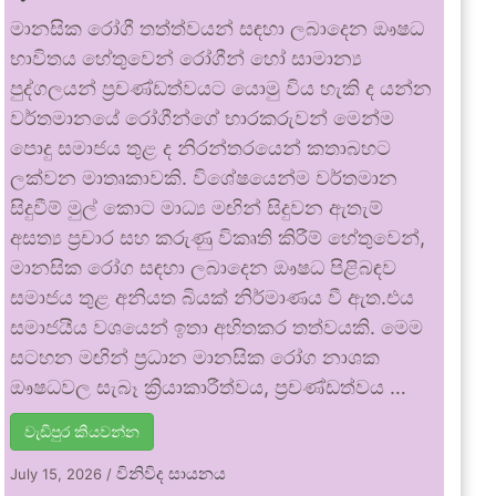
මානසික රෝගී තත්ත්වයන් සඳහා ලබාදෙන ඖෂධ
භාවිතය හේතුවෙන් රෝගීන් හෝ සාමාන්‍ය
පුද්ගලයන් ප්‍රචණ්ඩත්වයට යොමු විය හැකි ද යන්න
වර්තමානයේ රෝගීන්ගේ භාරකරුවන් මෙන්ම
පොදු සමාජය තුළ ද නිරන්තරයෙන් කතාබහට
ලක්වන මාතෘකාවකි. විශේෂයෙන්ම වර්තමාන
සිදුවීම් මුල් කොට මාධ්‍ය මඟින් සිදුවන ඇතැම්
අසත්‍ය ප්‍රචාර සහ කරුණු විකෘති කිරීම් හේතුවෙන්,
මානසික රෝග සඳහා ලබාදෙන ඖෂධ පිළිබඳව
සමාජය තුළ අනියත බියක් නිර්මාණය වී ඇත.එය
සමාජයීය වශයෙන් ඉතා අහිතකර තත්වයකි. මෙම
සටහන මඟින් ප්‍රධාන මානසික රෝග නාශක
ඖෂධවල සැබෑ ක්‍රියාකාරීත්වය, ප්‍රචණ්ඩත්වය …
වැඩිපුර කියවන්න
විනිවිද සායනය
July 15, 2026
/