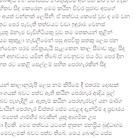
බෞද්ධ ගිහි සමාජයට නිරතුරුවම අත් පත් කර ගත හැකි
්ද සහිතව සිදු කෙරෙන මෙම කඨින චීවර පූජාව අපගේ
ට අයත් වන්නක් ලෙසිනි. ඒ තත්වය කෙසේ වුව ද මේ වන
කට පෙර පැවැති තත්වයට වඩා ඉඳුරාම වෙනස්
 යුතු ඕනෑම වැඩිහිටියකු වුව තම මතකයන් තුළින්
යම කුකුළා හැඬලීමෙන් පසු අපවිත්‍ර සතකු ලෙස ජන
න්වෙන පරම පවිත්‍රයැයි සැළකෙන කාල සීමාව තුළ සිදු
ෙන් අභාවයට යමින් තිබේ.ඒ වෙනුවට එය ඊට පෙර දින
හත රට කෙළි සෙල්ලම් සහිත පෙරහැරකින් සිදු
් කාලානුරූපී ලෙස නම් කිරීමේ දී එතරම් දොසක්
කාංගයක් බවට පත්ව ඇති කඨින පෙරහැර ආදිය මුල්
ව පැහැදිලි ය. ඇතැම් කඨින පෙරහැරවල් යන මාර්ග
වායින් පෙරහැර විස්තර සේම වෙළඳ දැන්වීම් ද ප්‍රචාරය
 එහෙත් ගාම්භීර බවකින් යුතු ආගමික උප
ීමකි. මෙම තත්වය යටතේ නූතන ජනප්‍රිය බුද්ධාගම
රි” මෙවලමක් බවට පත්ව තිබේ. මෙය බෞද්ධ සේම