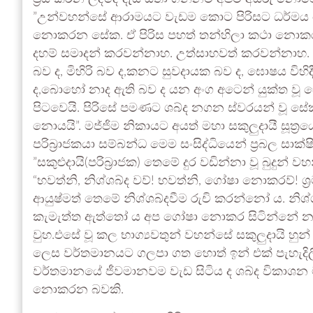
”උන්වහන්සේ ආරාමයට වැඩම කොට පිරිසට ධර්මය ද
නොකරන සේක. ඒ පිරිස පහත් තන්හිලා කථා නොකරන
දහම් සමාදන් කරවන්නාහ. උත්සාහවත් කරවන්නාහ. 
බව ද, මිහිරි බව ද,කනට සුවදායක බව ද, ඝොෂය විහ
ද,බොහෝ නාද ඇති බව ද යන අංග අටෙන් යුක්ත වූ
පිටවෙයි. පිරිසේ පමණට ශබ්ද නගන ස්වරයන් වූ ස
නොයයි”. මජ්ජිම නිකායට අයත් මහා සකුලුදායී සූත්‍රය
පරිබ්‍රාජකයා සම්බන්ධ මෙම සංසිද්ධියෙන් ප්‍රබල සා
”සකුළුදායි(පරිබ්‍රාජක) තෙමේ දුර වඩින්නා වූ බුදුන
“භවත්නි, නිශ්ශබ්ද වව්! භවත්නි, ගෝෂා නොකරව්!
ආයුෂ්මත් තෙමේ නිශ්ශබ්දවීම රුචි කරන්නෝ ය. නි
කැමැත්ත ඇත්තෝ ය අප ගෝෂා නොකර සිටින්නේ නම් ම
වුහ.එසේ වූ කල භාග්‍යවතුන් වහන්සේ සකුලුදායි හු
ලෙස වර්තමානයට ගලපා ගත හොත් ඉන් එක් පැහැදිල
වර්තමානයේ ජීවමානවම වැඩ සිටිය ද ශබ්ද විකාශන 
නොකරන බවකි.