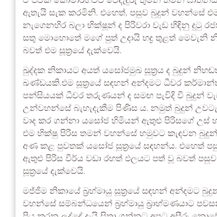
ඒ ජීවක කෝමාරභච්ච වෙදැදුරු තුමන් තමන් ඝාතනය
ඇතැයි සැක කරමිනි. එහෙත්, පසුව බුදුන් වහන්සේ එම
නැගෙනහිර බලා භික්ෂූන් ද පිරිවරා වැඩ හිඳිනු දුටු
සතු මොහොතේ මගේ පුත් උදායි භද්‍ර තුළත් මෙවැනි න
බවත් එම සූත්‍රයේ දැක්වෙයි.
ඛුද්දක නිකායට අයත් යසෝජමුඛ සූත්‍රය ද බුදුන් නිහ
ඛණ්ඩයකි.එම සූත්‍රයේ සඳහන් අන්දමට ධීවර කර්ම
පන්සියයක් ධීවර තරුණයන් ද සමඟ පැවිදි වී බුදු
උන්වහන්සේ බැහැදැකීම පිණිස ය. නමුත් බුදුන් උවට
වාද කර ගන්නා යසෝජ හිමියන් ඇතුළු පිරිසගේ උස්
එම භික්ෂු පිරිස තමන් වහන්සේ හමුවට කැඳවන බුදුන
අණ කළ පුවතක් යසෝජ සූත්‍රයේ සඳහන්ය. එහෙත් පස
ඇතුළු පිරිස වීර්ය වඩා රහත් ඵලයට පත් වූ බවත් පසු
සූත්‍රයේ දැක්වෙයි.
මජ්ජිම නිකායේ බ්‍රහ්මායු සූත්‍රයේ සඳහන් අන්දමට 
වහන්සේ සම්බන්ධයෙන් බ්‍රහ්මායු බ්‍රාහ්මණයාට පව
ප්‍රිය කරන ලද්දේ දැයි සිතා ගන්නට අපට අසීරු නොව