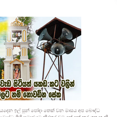
 යෙදෙන ඉල් පුන් පෝදා තෙක් වන මාසය අප බෞද්ධ