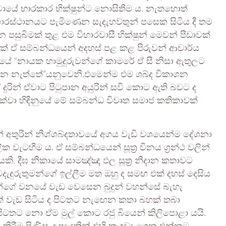
 ඒවායේ භාරකාර භික්ෂුන්ට නොසිතීම ය. නැතහොත්
රස්ථානයට පැමිණෙන සැදැහවතුන් පසෙක සිටිය දී තම
 පසුබිමක් තුළ එම විහාරවාසී භික්ෂුන් මෙවන් පීඩාවක්
රක් ඒ සම්බන්ධයෙන් අදහස් පළ කළ පිරුවන් ආචාර්ය
යේ “නායක හාමුදුරුවන්ගේ කාමරේ ඒ සී නිසා ඇතුලට
ඉන්න නැත්තේ”යනුවෙනි.එමෙන්ම එම ශබ්ද විකාශන
ින් ඒවාට පිටුපාන අයුරින් සවි කොට ඇති බවට ද
්වා හිඳිනුයේ මේ සම්බන්ධ විවෘත සමාජ කතිකාවක්
න් අතුරින් නිශ්ශබ්දතාවයේ අගය වැඩි වශයෙන්ම දේශනා
ැටහීම ය. ඒ සම්බන්ධයෙන් සූත්‍ර විනය ග්‍රන්ථ වලින්
ි. දීඝ නිකායේ සාමඤ්ඤ ඵල සූත්‍ර නිදාන කතාවට
ැදුරුතුමන්ගේ ඉල්ලීම මත ඔහු ද සමඟ එක් දහස් දෙසිය
න්ගේ වනයේ වැඩ වෙසෙන බුදුන් වහන්සේ බැහැ
සක් වැඩ සිටිය ද පිටතට නැඟෙන කතා බහක් තබා
ිටතට නො ඒම මුල් කොට රජු බියෙන් කිලිපොළා යයි.