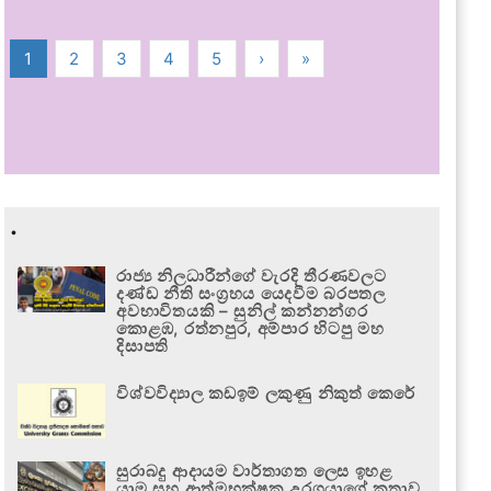
1
2
3
4
5
›
»
.
රාජ්‍ය නිලධාරීන්ගේ වැරදි තීරණවලට
දණ්ඩ නීති සංග්‍රහය යෙදවීම බරපතල
අවභාවිතයකි – සුනිල් කන්නන්ගර
කොළඹ, රත්නපුර, අම්පාර හිටපු මහ
දිසාපති
විශ්වවිද්‍යාල කඩඉම් ලකුණු නිකුත් කෙරේ
සුරාබදු ආදායම වාර්තාගත ලෙස ඉහළ
යාම සහ ආත්මභක්ෂක උරගයාගේ කතාව