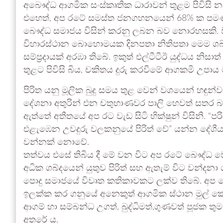
අබෞද්ධ ආගමික සංස්කෘතික ධාරාවන් තුළම පිවිසි 
එහෙත්, අප රටේ සමස්ත ජනගහනයෙන් 68% ක පමණ ප්
බෞද්ධ සමාජය විසින් කරනු ලබන බව නොරහසකි. 
විහාරස්ථාන බොහොමයක දිනපතා නිතිපතා මෙම ශබ්ද ව
සම්ප්‍රදායක් අරඹා තිබේ. ඉකුත් එල්ටීටීඊ යුද්ධය නි
තුළට පිවිසි බිය, චකිතය දුරු කරවීමේ ආගකමි උපා
පිරිත යනු මූලික බුදු සමය තුළ වෙන් වශයෙන් හඳුන්වා
දේශනා අතුරින් එන චතුභාණවර පාලි හෙවත් සතර 
ඇත්තේ අතීතයේ අප රට වැඩ සිටි භික්ෂුන් විසිනි. “පර
එළැඹෙන උවදුරු වලකනුයේ පිරිත් වේ” යන්න දේශීය බු
වන්නක් නොවේ.
තත්වය එසේ තිබිය දී මේ වන විට අප රටේ බෞද්ධ 
අධික ශබ්දයෙන් යුතුව පිරිත් සහ ඇතැම් විට වන්දනා 
පොදු සමාජයේ විවෘත කතිකාවකට ලක්ව තිබේ. අප
ඉලක්ක කර ගනුයේ අනෙකුත් ආගමික ස්ථාන මුල් කො
ආගම් හා සම්බන්ධ උගත්, බුද්ධිමත්,ගුණවත් පූජක
අතරේ ය.