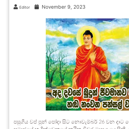
November 9, 2023
Editor
පසුගිය වප් පුන් පෝදා සිට නොවැම්බර් 26 වන දාට