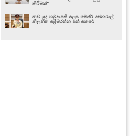
කිරීමක්”
නව යුද හමුදාපති ලෙස මේජර් ජෙනරාල්
නිලන්ත ප්‍රේමරත්න පත් කෙරේ