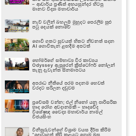
– ආචාර්ය ප්‍රණීත් අභයසුන්දර හිටපු
මානව විද්‍යා මහාචාර්ය
නැව් වලින් බහලුම් මුහුදට පෙරලීම සුළු
පටු දෙයක් නොවේ
ගොවි ගතට සුවයත් හිතට නිවනත් සදන
AI ගොවිතැන ළඟදීම අපටත්
හෝමර්ගේ සම්භාව්‍ය වීර කාව්‍යය
Odyssey ඇසුරෙන් ක්‍රිස්ටෝෆර් නෝලන්
තැනූ දැවැන්ත සිනමාපටය
අපරාධ නීතියේ පරම පදනම හෙවත්
වරදට සරිලන දඬුවම
ප්‍රවේසම් වන්න; එල් නිනෝ යනු පාරිසරික
හෘද රෝග අවදානමකි – හෘදවේද
විශේෂඥ වෛද්‍ය මහාචාර්ය නාමල්
විජයසිංහ
විනිසුරුවන්ගේ විශ්‍රාම වයස දීර්ඝ කිරීම
“දොවාගත් කිරි කළයට ගොම මුසු