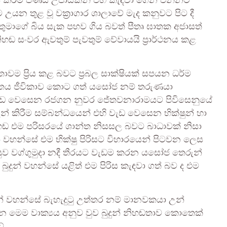
 කිරීම පිණිස උපායකින් එහි කැඳවා ගෙන එන්නට
 උයන තුළ වූ වක්‍රාගාර ශාලාවේ මැද කනුවට පිට දී
 රජතුමාගේ බිය සැක පහව ගිය බවත් පීතෘ ඝාතක අජාසත්
ිහඬ සංවර ඇවතුම් පැවතුම් වේවායයි ප්‍රාර්ථනය කළ
ඬතාවම ප්‍රිය කළ බවට ප්‍රබල සාක්ෂියක් සපයන ධර්ම
ාන්තය ජීවිකාව කොට ගත් යසෝජ නම් තරුණයා
න් වැඩ වෙසෙන රජගන නුවර ජේතවනාරාමයට පිවිසෙනුයේ
ැන් කිරීම සම්බන්ධයෙන් එහි වැඩ වෙසෙන භික්ෂුන් හා
 හඬ එම පරිසරයේ ශාන්ත නිසසල බවට බාධාවක් නිසා
් වහන්සේ එම භික්ෂු පිරිසට විහාරයෙන් පිටවන ලෙස
ුව වග්ගුමුදා නදී තීරයට වැඩම කරන යසෝජ තෙරුන්
ව බුදුන් වහන්සේ යළිත් එම පිරිස කැඳවා ගත් බව ද එම
බුදුන් වහන්සේ බැහැදුටු උත්තර නම් මානවකයා උන්
සන මෙම වාක්‍යය අනුව වුව බුදුන් නිහඬතාව කොතෙක්
ේ.