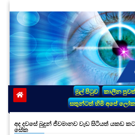
Skip
to
content
vinivida.lk
මුල් පිටුව
කාලීන පුවත
සතුන්ටත් හිමි අපේ ලෝ
අද දවසේ බුදුන් ජීවමානව වැඩ සිටියත් යකඩ
සේක