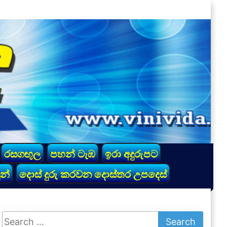
රසගඟුල
පහන් ටැඹ
ඉරා අදුරුපට
න්
දොස් දුරු කරවන දොස්තර උපදෙස්