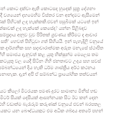
් කොට දක්වා ඇති කොටසද හුදෙක් සූත්‍ර දේශනා
” ආදී වශයෙන් දහමෙහිම විස්තර වන අන්දමට ඇසීමෙන්
් පිහිටක් ලද හැක්කකි.එවන් පසුබිමක් යටතේ ඉන්
රක්ෂාවක් ලද හැක්කේ කෙසේද? යන්න පිළිබඳව
ප්‍රදාය අනුව වුව පිරිතක් ශ්‍රවණය කිරීමට ද ආචාර
සති” හෙවත් පිහිටුවා ගත් සිහියයි. ඉන් පැහැදිලි වනුයේ
ත්මික දාර්ශනික සහ සදාචාරාත්මක අරුත මනැසේ ස්ථාපිත
හි සමාජය දැනුවත් කළ යුතු භික්ෂුන්ම මෙලෙස තම
කටයුතු වල යෙදී සිටින ගිහි ජනතාවට උදය සහ සවස්
්බන්ධයෙන් දිය හැකි ධර්ම ශාස්ත්‍රීය අර්ථ කථනය
නොහැක. දැන් අපි ඒ සම්බන්ධ ප්‍රායෝගික තත්වයන්
ට කිලෝ මීටරයක පමණ දුරට සාමාන්‍ය මිනිස් හඬ
ීටර් සීයක් දෙසීයක් ආසන්නයක සිට ඊට කන් දෙන
? එහි වඩාත්ම බැරෑරුම් කරුණක් වනුයේ එවන් බරපතල
ථානයකට යන බෞද්ධයකුට එම අධික ශබ්දය අතරේ පහන්