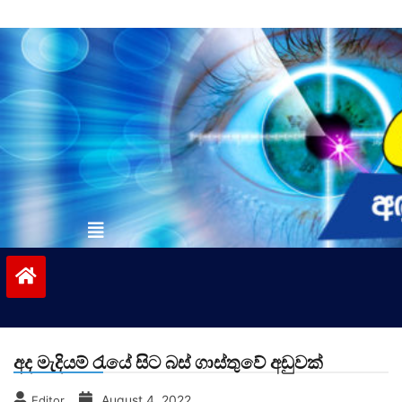
Skip
to
content
vinivida.lk
අද මැදියම් රැයේ සිට බස් ගාස්තුවේ අඩුවක්
August 4, 2022
Editor