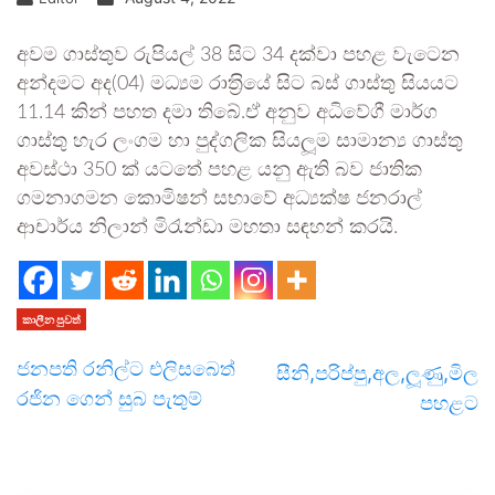
අවම ගාස්තුව රුපියල් 38 සිට 34 දක්වා පහළ වැටෙන
අන්දමට අද(04) මධ්‍යම රාත‍්‍රියේ සිට බස් ගාස්තු සියයට
11.14 කින් පහත දමා තිබේ.ඒ අනුව අධිවේගී මාර්ග
ගාස්තු හැර ලංගම හා පුද්ගලික සියලූම සාමාන්‍ය ගාස්තු
අවස්ථා 350 ක් යටතේ පහළ යනු ඇති බව ජාතික
ගමනාගමන කොමිෂන් සභාවේ අධ්‍යක්ෂ ජනරාල්
ආචාර්ය නිලාන් මිරැන්ඩා මහතා සඳහන් කරයි.
කාලීන පුවත්
ජනපති රනිල්ට එලිසබෙත්
සීනි,පරිප්පු,අල,ලූණු,මිල
රජින ගෙන් සුබ පැතුම්
පහළට