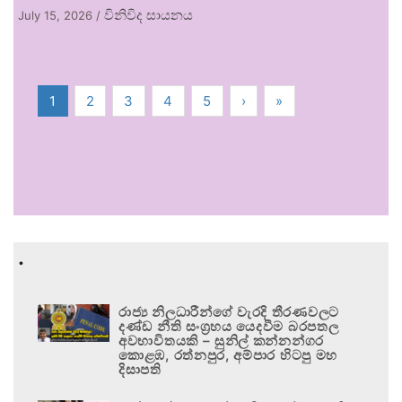
විනිවිද සායනය
July 15, 2026
/
1
2
3
4
5
›
»
.
රාජ්‍ය නිලධාරීන්ගේ වැරදි තීරණවලට
දණ්ඩ නීති සංග්‍රහය යෙදවීම බරපතල
අවභාවිතයකි – සුනිල් කන්නන්ගර
කොළඹ, රත්නපුර, අම්පාර හිටපු මහ
දිසාපති