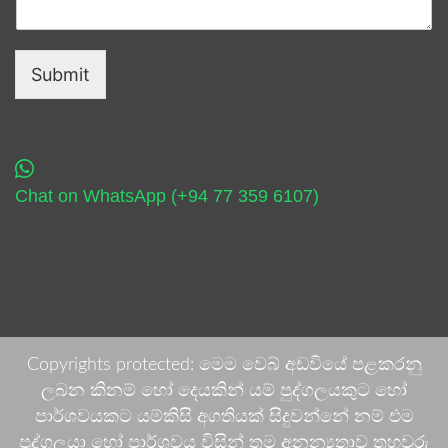
Submit
Chat on WhatsApp (+94 77 359 6107)
Copyrights protected: මෙම වෙබ් අඩවියේ පළකරනු
ලබන කිනම් හෝ දෙයකින් යම් පුද්ගලයකුට හෝ
පාර්ශවයකට යම්කිසි අගතියක් සිදුවන්නේ නම් එම
පුද්ගලයා හෝ පාර්ශවය විසින් තම අනන්‍යතාව තහවුරු