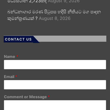
මධ්‍යස්ථාන 2,723කදී
August 9, 2026
බන්ධනාගාර මරණ පිටුපස හදිසි නීතියට මග පාදන
කුමන්ත්‍රණයක් ?
August 8, 2026
CONTACT US
Name
*
Email
*
Comment or Message
*