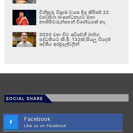
විනිසුරු විශ්‍රාම වයස දිගු කිරීමේ 22
ව්‍යවස්ථා සංශෝධනයට මහා
නාහිමිවරුන්ගෙන් විරෝධයක් නෑ
2030 වන විට අධිවේගී මාර්ග
පද්ධතියට කි.මී. 132ක්;සියලු වියදම්
දේශීය අරමුදල්වලින්
SOCIAL SHARE
Facebook
Like us on Facebook