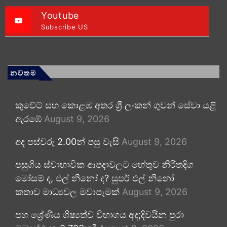
Youtube
Subscribe US
නවතම
කුවේට් සහ කොළඹ අතර ශ්‍රී ලංකන් ගුවන් සේවා යළි
ඇරඹේ
August 9, 2026
අද පස්වරු 2.00න් පසු වැසි
August 9, 2026
පසුගිය ස්වාභාවික ආපදාවලට හේතුව නිරිතදිග
මෝසම් ද, එල් නිනෝ ද? සුපර් එල් නිනෝ
කතාව මාධ්‍යවල මවාපෑමක්
August 9, 2026
පහ ශ්‍රේණිය ශිෂ්‍යත්ව විභාගය අද;දිවයින පුරා