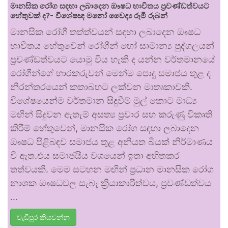
මානසික රෝග සඳහා ලබාදෙන ඖෂධ භාවිතය ප්‍රචණ්ඩත්වයට
හේතුවක් ද?- විශේෂඥ මනෝ වෛද්‍ය රූමි රූබන්
මානසික රෝගී තත්ත්වයන් සඳහා ලබාදෙන ඖෂධ
භාවිතය හේතුවෙන් රෝගීන් හෝ සාමාන්‍ය පුද්ගලයන්
ප්‍රචණ්ඩත්වයට යොමු විය හැකි ද යන්න වර්තමානයේ
රෝගීන්ගේ භාරකරුවන් මෙන්ම පොදු සමාජය තුළ ද
නිරන්තරයෙන් කතාබහට ලක්වන මාතෘකාවකි.
විශේෂයෙන්ම වර්තමාන සිදුවීම් මුල් කොට මාධ්‍ය
මඟින් සිදුවන ඇතැම් අසත්‍ය ප්‍රචාර සහ කරුණු විකෘති
කිරීම් හේතුවෙන්, මානසික රෝග සඳහා ලබාදෙන
ඖෂධ පිළිබඳව සමාජය තුළ අනියත බියක් නිර්මාණය
වී ඇත.එය සමාජයීය වශයෙන් ඉතා අහිතකර
තත්වයකි. මෙම සටහන මඟින් ප්‍රධාන මානසික රෝග
නාශක ඖෂධවල සැබෑ ක්‍රියාකාරීත්වය, ප්‍රචණ්ඩත්වය
…
වැඩිපුර කියවන්න