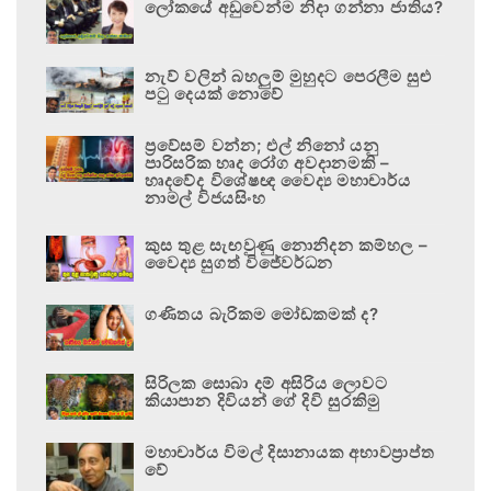
ලෝකයේ අඩුවෙන්ම නිදා ගන්නා ජාතිය?
නැව් වලින් බහලුම් මුහුදට පෙරලීම සුළු
පටු දෙයක් නොවේ
ප්‍රවේසම් වන්න; එල් නිනෝ යනු
පාරිසරික හෘද රෝග අවදානමකි –
හෘදවේද විශේෂඥ වෛද්‍ය මහාචාර්ය
නාමල් විජයසිංහ
කුස තුළ සැඟවුණු නොනිදන කම්හල –
වෛද්‍ය සුගත් විජේවර්ධන
ගණිතය බැරිකම මෝඩකමක් ද?
සිරිලක සොබා දම් අසිරිය ලොවට
කියාපාන දිවියන් ගේ දිවි සුරකිමු
මහාචාර්ය විමල් දිසානායක අභාවප්‍රාප්ත
වේ