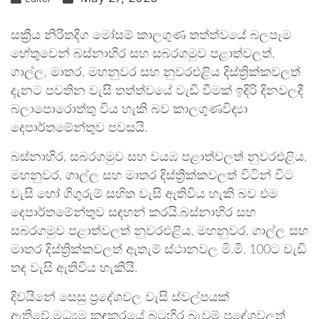
සක්‍රීය නිරිතදිග මෝසම් කාලගුණ තත්ත්වයේ බලපෑම
හේතුවෙන් බස්නාහිර සහ සබරගමුව පළාත්වලත්,
ගාල්ල, මාතර, මහනුවර සහ නුවරඑළිය දිස්ත්‍රික්කවලත්
දැනට පවතින වැසි තත්ත්වයේ වැඩි වීමක් ඉදිරි දිනවලදී
බලාපොරොත්තු විය හැකි බව කාලගුණවිද්‍යා
දෙපාර්තමේන්තුව පවසයි.
බස්නාහිර, සබරගමුව සහ වයඹ පළාත්වලත් නුවරඑළිය,
මහනුවර, ගාල්ල සහ මාතර දිස්ත්‍රික්කවලත් විටින් විට
වැසි හෝ ගිගුරුම් සහිත වැසි ඇතිවිය හැකි බව එම
දෙපාර්තමේන්තුව සඳහන් කරයි.බස්නාහිර සහ
සබරගමුව පළාත්වලත් නුවරඑළිය, මහනුවර, ගාල්ල සහ
මාතර දිස්ත්‍රික්කවලත් ඇතැම් ස්ථානවල මි.මී. 100ට වැඩි
තද වැසි ඇතිවිය හැකියි.
දිවයිනේ සෙසු ප්‍රදේශවල වැසි ස්වල්පයක්
ඇතිවේ.මධ්‍යම කඳුකරයේ බටහිර බැවුම් ප්‍රදේශවලත්