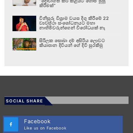
“දොවාගත් කිරි කළයට ගොම මුසු
කිරීමක්”
විනිසුරු විශ්‍රාම වයස දිගු කිරීමේ 22
ව්‍යවස්ථා සංශෝධනයට මහා
නාහිමිවරුන්ගෙන් විරෝධයක් නෑ
සිරිලක සොබා දම් අසිරිය ලොවට
කියාපාන දිවියන් ගේ දිවි සුරකිමු
SOCIAL SHARE
Facebook
Like us on Facebook