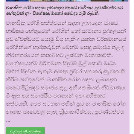
මානසික රෝග සඳහා ලබාදෙන ඖෂධ භාවිතය ප්‍රචණ්ඩත්වයට
හේතුවක් ද?- විශේෂඥ මනෝ වෛද්‍ය රූමි රූබන්
මානසික රෝගී තත්ත්වයන් සඳහා ලබාදෙන ඖෂධ
භාවිතය හේතුවෙන් රෝගීන් හෝ සාමාන්‍ය පුද්ගලයන්
ප්‍රචණ්ඩත්වයට යොමු විය හැකි ද යන්න වර්තමානයේ
රෝගීන්ගේ භාරකරුවන් මෙන්ම පොදු සමාජය තුළ ද
නිරන්තරයෙන් කතාබහට ලක්වන මාතෘකාවකි.
විශේෂයෙන්ම වර්තමාන සිදුවීම් මුල් කොට මාධ්‍ය
මඟින් සිදුවන ඇතැම් අසත්‍ය ප්‍රචාර සහ කරුණු විකෘති
කිරීම් හේතුවෙන්, මානසික රෝග සඳහා ලබාදෙන
ඖෂධ පිළිබඳව සමාජය තුළ අනියත බියක් නිර්මාණය
වී ඇත.එය සමාජයීය වශයෙන් ඉතා අහිතකර
තත්වයකි. මෙම සටහන මඟින් ප්‍රධාන මානසික රෝග
නාශක ඖෂධවල සැබෑ ක්‍රියාකාරීත්වය, ප්‍රචණ්ඩත්වය
…
වැඩිපුර කියවන්න