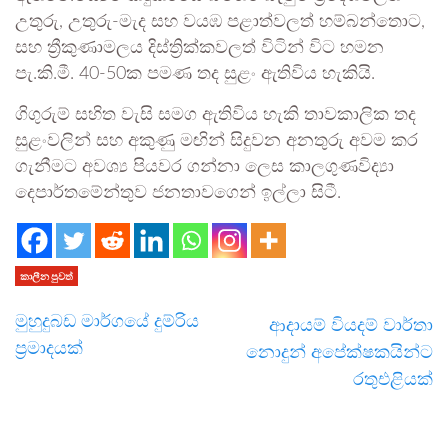
උතුරු, උතුරු-මැද සහ වයඹ පළාත්වලත් හම්බන්තොට,
සහ ත්‍රීකුණාමලය දිස්ත්‍රික්කවලත් විටින් විට හමන
පැ.කි.මී. 40-50ක පමණ තද සුළං ඇතිවිය හැකියි.
ගිගුරුම් සහිත වැසි සමග ඇතිවිය හැකි තාවකාලික තද
සුළංවලින් සහ අකුණු මඟින් සිදුවන අනතුරු අවම කර
ගැනීමට අවශ්‍ය පියවර ගන්නා ලෙස කාලගුණවිද්‍යා
දෙපාර්තමේන්තුව ජනතාවගෙන් ඉල්ලා සිටී.
කාලීන පුවත්
මුහුදුබඩ මාර්ගයේ දුම්රිය
ආදායම් වියදම් වාර්තා
ප්‍රමාදයක්
නොදුන් අපේක්ෂකයින්ට
රතුඑළියක්