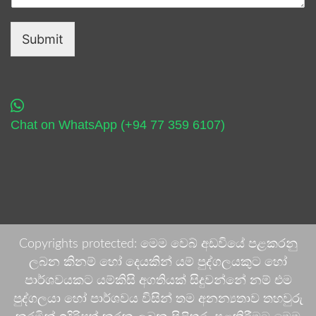
Submit
Chat on WhatsApp (+94 77 359 6107)
Copyrights protected: මෙම වෙබ් අඩවියේ පළකරනු
ලබන කිනම් හෝ දෙයකින් යම් පුද්ගලයකුට හෝ
පාර්ශවයකට යම්කිසි අගතියක් සිදුවන්නේ නම් එම
පුද්ගලයා හෝ පාර්ශවය විසින් තම අනන්‍යතාව තහවුරු