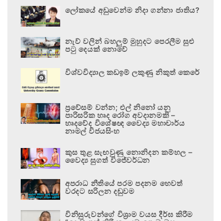
ලෝකයේ අඩුවෙන්ම නිදා ගන්නා ජාතිය?
නැව් වලින් බහලුම් මුහුදට පෙරලීම සුළු
පටු දෙයක් නොවේ
විශ්වවිද්‍යාල කඩඉම් ලකුණු නිකුත් කෙරේ
ප්‍රවේසම් වන්න; එල් නිනෝ යනු
පාරිසරික හෘද රෝග අවදානමකි –
හෘදවේද විශේෂඥ වෛද්‍ය මහාචාර්ය
නාමල් විජයසිංහ
කුස තුළ සැඟවුණු නොනිදන කම්හල –
වෛද්‍ය සුගත් විජේවර්ධන
අපරාධ නීතියේ පරම පදනම හෙවත්
වරදට සරිලන දඬුවම
විනිසුරුවන්ගේ විශ්‍රාම වයස දීර්ඝ කිරීම