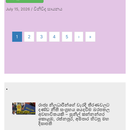
විනිවිද සායනය
July 15, 2026
/
1
2
3
4
5
›
»
.
රාජ්‍ය නිලධාරීන්ගේ වැරදි තීරණවලට
දණ්ඩ නීති සංග්‍රහය යෙදවීම බරපතල
අවභාවිතයකි – සුනිල් කන්නන්ගර
කොළඹ, රත්නපුර, අම්පාර හිටපු මහ
දිසාපති