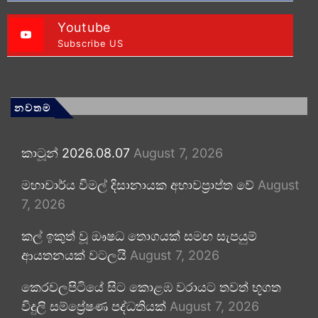
Youtube
Subscribe US
නවතම
කාටූන් 2026.08.07
August 7, 2026
මහාචාර්ය විමල් දිසානායක අභාවප්‍රාප්ත වේ
August
7, 2026
කල් ඉකුත් වූ ඖෂධ තොගයක් සමඟ සැපයුම්
ආයතනයක් වටලයි
August 7, 2026
කෙරවලපිටියේ සිට කොළඹ වරායට තවත් භූගත
විදුලි සම්ප්‍රේෂණ පද්ධතියක්
August 7, 2026