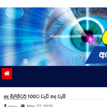
Skip
to
content
vinivida.lk
අද මිලිමීටර් 100ට වැඩි තද වැසි
May 27, 2025
Editor