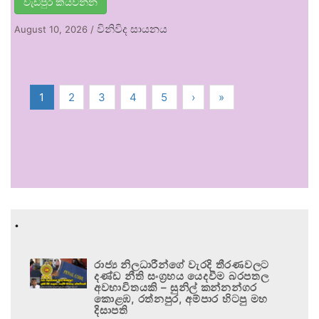
වැඩිපුර කියවන්න
විනිවිද සායනය
August 10, 2026
/
1
2
3
4
5
›
»
.
රාජ්‍ය නිලධාරීන්ගේ වැරදි තීරණවලට
දණ්ඩ නීති සංග්‍රහය යෙදවීම බරපතල
අවභාවිතයකි – සුනිල් කන්නන්ගර
කොළඹ, රත්නපුර, අම්පාර හිටපු මහ
දිසාපති