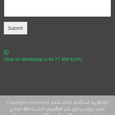
Submit
Chat on WhatsApp (+94 77 359 6107)
Copyrights protected: මෙම වෙබ් අඩවියේ පළකරනු
ලබන කිනම් හෝ දෙයකින් යම් පුද්ගලයකුට හෝ