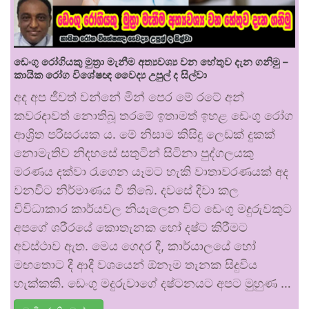
ඩෙංගු රෝගියකු ⁣මුත්‍රා මැනීම අත්‍යවශ්‍ය වන හේතුව දැන ගනිමු –
කායික රෝග විශේෂඥ වෛද්‍ය උපුල් ද සිල්වා
අද අප ජීවත් වන්නේ මින් පෙර මේ රටේ අන්
කවරදාවත් නොතිබූ තරමේ ඉතාමත් ඉහළ ඩෙංගු රෝග
ආශ්‍රිත පරිසරයක ය. මේ නිසාම කිසිදු ලෙඩක් දුකක්
නොමැතිව නිදහසේ සතුටින් සිටිනා පුද්ගලයකු
මරණය දක්වා රැගෙන යෑමට හැකි වාතාවරණයක් අද
වනවිට නිර්මාණය වී තිබේ. දවසේ දිවා කල
විවිධාකාර කාර්යවල නියැලෙන විට ඩෙංගු මදුරුවකුට
අපගේ ශරීරයේ කොතැනක හෝ දෂ්ට කිරීමට
අවස්ථාව ඇත. මෙය ගෙදර දී, කාර්යාලයේ හෝ
මඟතොට දී ආදී වශයෙන් ඕනෑම තැනක සිදුවිය
හැක්කකි. ඩෙංගු මදුරුවාගේ දෂ්ටනයට අපට මුහුණ …