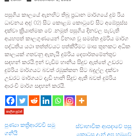
පසුගිය කාලයේ ඇනහිට තිබූ ප්‍රධාන මාර්ගයේ දුම් රිය
ධාවනය අද( 02) සිට කොළඹ කොටුවේ සිට අඹේපුස්ස
දක්වා ක්‍රියාත්මක වේ .නමුත් පසුගිය දිනවල පැවැති
අයහපත් කාලගුණයෙන් විනාශ වූ සමස්ත දුම්රිය මාර්ග
පද්ධතිය යථා තත්ත්වයට පත්කිරීමට මාස තුනකට අධික
කාලයක් ගතවනු ඇතැයි දුම්රිය දෙපාර්තමේන්තුව
සඳහන් කරයි.ඉන් වැඩිම හානිය සිදුව ඇත්තේ උඩරට
දුම්රිය මාර්ගයට බවත් රඹුක්කන සිට බදුල්ල දක්වා
උඩරට මාර්ගයට දැඩි හානි සිදුව ඇති බවත් දුම්රිය
ආරංචි මාර්ග සඳහන් කරයි.
කාලීන පුවත්
පුණ්‍යා කත්‍රිආරච්චි සමු
ස්වාභාවික ආපදාවේ පසු
ගනියි
කොටස දැන් අප හමුවේ