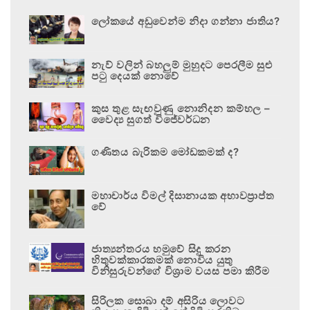
ලෝකයේ අඩුවෙන්ම නිදා ගන්නා ජාතිය?
නැව් වලින් බහලුම් මුහුදට පෙරලීම සුළු
පටු දෙයක් නොවේ
කුස තුළ සැඟවුණු නොනිදන කම්හල –
වෛද්‍ය සුගත් විජේවර්ධන
ගණිතය බැරිකම මෝඩකමක් ද?
මහාචාර්ය විමල් දිසානායක අභාවප්‍රාප්ත
වේ
ජාත්‍යන්තරය හමුවේ සිදු කරන
හිතුවක්කාරකමක් නොවිය යුතු
විනිසුරුවන්ගේ විශ්‍රාම වයස පමා කිරීම
සිරිලක සොබා දම් අසිරිය ලොවට