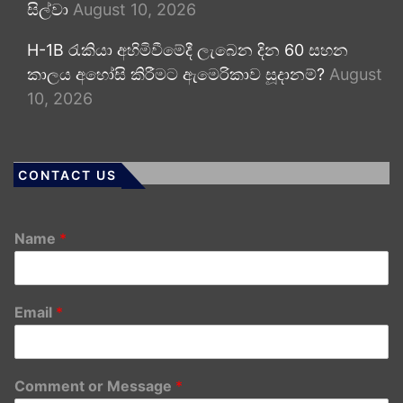
සිල්වා
August 10, 2026
H-1B රැකියා අහිමිවීමේදී ලැබෙන දින 60 සහන
කාලය අහෝසි කිරීමට ඇමෙරිකාව සූදානම්?
August
10, 2026
CONTACT US
Name
*
Email
*
Comment or Message
*