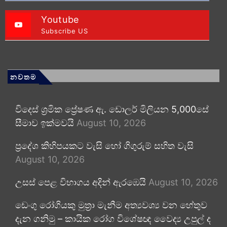
Youtube
Subscribe US
නවතම
විදෙස් ශ්‍රමික ප්‍රේෂණ ඇ. ඩොලර් මිලියන 5,000සේ
සීමාව ඉක්මවයි
August 10, 2026
ප්‍රදේශ කිහිපයකට වැසි හෝ ගිගුරුම් සහිත වැසි
August 10, 2026
උසස් පෙළ විභාගය අදින් ඇරඹෙයි
August 10, 2026
ඩෙංගු රෝගියකු ⁣මුත්‍රා මැනීම අත්‍යවශ්‍ය වන හේතුව
දැන ගනිමු – කායික රෝග විශේෂඥ වෛද්‍ය උපුල් ද