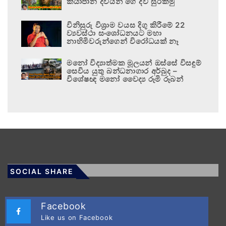
කියාපාන දිවියන් ගේ දිවි සුරකිමු
විනිසුරු විශ්‍රාම වයස දිගු කිරීමේ 22
ව්‍යවස්ථා සංශෝධනයට මහා
නාහිමිවරුන්ගෙන් විරෝධයක් නෑ
මනෝ විද්‍යාත්මක මූලයන් ඔස්සේ විසඳුම්
සෙවිය යුතු බන්ධනාගාර අර්බුද –
විශේෂඥ මනෝ වෛද්‍ය රූමි රූබන්
SOCIAL SHARE
Facebook
Like us on Facebook