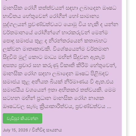
මානසික රෝගී තත්ත්වයන් සඳහා ලබාදෙන ඖෂධ
භාවිතය හේතුවෙන් රෝගීන් හෝ සාමාන්‍ය
පුද්ගලයන් ප්‍රචණ්ඩත්වයට යොමු විය හැකි ද යන්න
වර්තමානයේ රෝගීන්ගේ භාරකරුවන් මෙන්ම
පොදු සමාජය තුළ ද නිරන්තරයෙන් කතාබහට
ලක්වන මාතෘකාවකි. විශේෂයෙන්ම වර්තමාන
සිදුවීම් මුල් කොට මාධ්‍ය මඟින් සිදුවන ඇතැම්
අසත්‍ය ප්‍රචාර සහ කරුණු විකෘති කිරීම් හේතුවෙන්,
මානසික රෝග සඳහා ලබාදෙන ඖෂධ පිළිබඳව
සමාජය තුළ අනියත බියක් නිර්මාණය වී ඇත.එය
සමාජයීය වශයෙන් ඉතා අහිතකර තත්වයකි. මෙම
සටහන මඟින් ප්‍රධාන මානසික රෝග නාශක
ඖෂධවල සැබෑ ක්‍රියාකාරීත්වය, ප්‍රචණ්ඩත්වය …
වැඩිපුර කියවන්න
විනිවිද සායනය
July 15, 2026
/