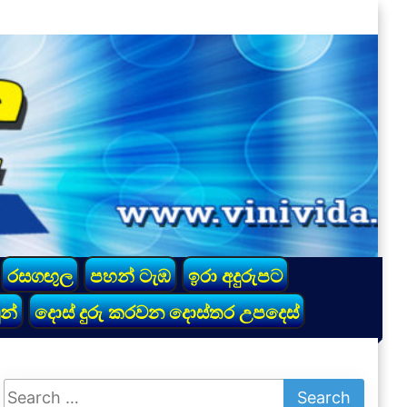
රසගඟුල
පහන් ටැඹ
ඉරා අදුරුපට
න්
දොස් දුරු කරවන දොස්තර උපදෙස්