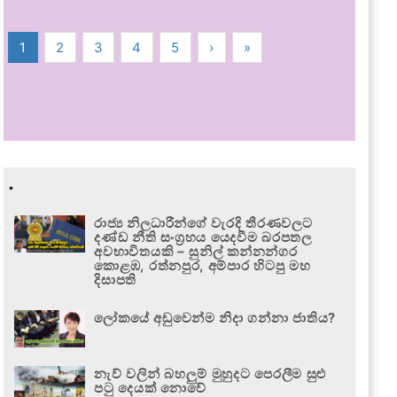
1
2
3
4
5
›
»
.
රාජ්‍ය නිලධාරීන්ගේ වැරදි තීරණවලට
දණ්ඩ නීති සංග්‍රහය යෙදවීම බරපතල
අවභාවිතයකි – සුනිල් කන්නන්ගර
කොළඹ, රත්නපුර, අම්පාර හිටපු මහ
දිසාපති
ලෝකයේ අඩුවෙන්ම නිදා ගන්නා ජාතිය?
නැව් වලින් බහලුම් මුහුදට පෙරලීම සුළු
පටු දෙයක් නොවේ