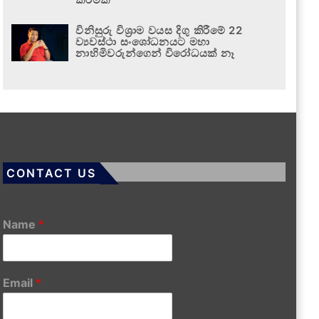
විනිසුරු විශ්‍රාම වයස දිගු කිරීමේ 22
ව්‍යවස්ථා සංශෝධනයට මහා
නාහිමිවරුන්ගෙන් විරෝධයක් නෑ
CONTACT US
Name
*
Email
*