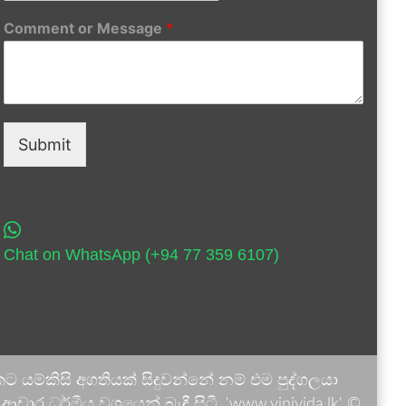
Comment or Message
*
Submit
Chat on WhatsApp (+94 77 359 6107)
 යම්කිසි අගතියක් සිදුවන්නේ නම් එම පුද්ගලයා
ාර ධර්මීය වශයෙන් බැඳී සිටී. 'www.vinivida.lk' ©