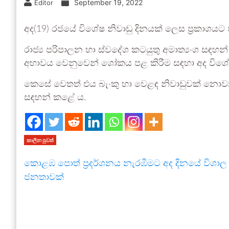
September 19, 2022
Editor
අද(19) රජයේ විශේෂ නිවාඩු දිනයක් ලෙස ප්‍රකාශයට 
රාජ්‍ය පරිපාලන හා ස්වදේශ කටයුතු අමාත්‍යංශ සඳහන
අභාවය වෙනුවෙන් ශෝකය පළ කිරීම සඳහා අද විශේෂ 
කෙසේ වෙතත් එය බැංකු හා වෙළඳ නිවාඩුවක් නොවන බ
සඳහන් කළේ ය.
කාලීන පුවත්
කොළඹ පොත් ප්‍රදර්ශනය නැරඹීමට අද දිනයේ විශාල
ජනතාවක්