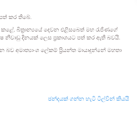
පත් කර තිබේ.
් කළේ, බිත්‍රාන්‍යයේ දෙවන එළිසබෙත් මහ රැජිණගේ
නිවාඩු දිනයක් ලෙස ප්‍රකාශයට පත් කර ඇති බවයි.
ව අමාත්‍යාංශ ලේකම් ප්‍රියන්ත මායාදුන්නේ මහතා
ඡන්දයක් ගන්න හැටි ටිල්වින් කියයි