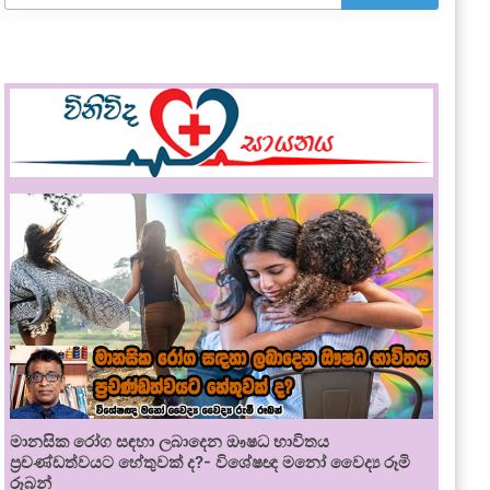
මානසික රෝග සඳහා ලබාදෙන ඖෂධ භාවිතය
ප්‍රචණ්ඩත්වයට හේතුවක් ද?- විශේෂඥ මනෝ වෛද්‍ය රූමි
රූබන්