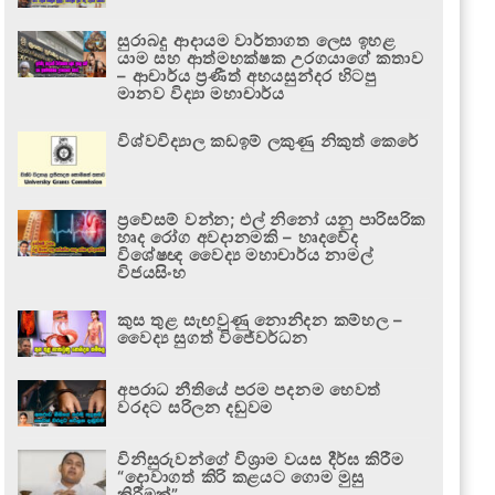
සුරාබදු ආදායම වාර්තාගත ලෙස ඉහළ
යාම සහ ආත්මභක්ෂක උරගයාගේ කතාව
– ආචාර්ය ප්‍රණීත් අභයසුන්දර හිටපු
මානව විද්‍යා මහාචාර්ය
විශ්වවිද්‍යාල කඩඉම් ලකුණු නිකුත් කෙරේ
ප්‍රවේසම් වන්න; එල් නිනෝ යනු පාරිසරික
හෘද රෝග අවදානමකි – හෘදවේද
විශේෂඥ වෛද්‍ය මහාචාර්ය නාමල්
විජයසිංහ
කුස තුළ සැඟවුණු නොනිදන කම්හල –
වෛද්‍ය සුගත් විජේවර්ධන
අපරාධ නීතියේ පරම පදනම හෙවත්
වරදට සරිලන දඬුවම
විනිසුරුවන්ගේ විශ්‍රාම වයස දීර්ඝ කිරීම
“දොවාගත් කිරි කළයට ගොම මුසු
කිරීමක්”