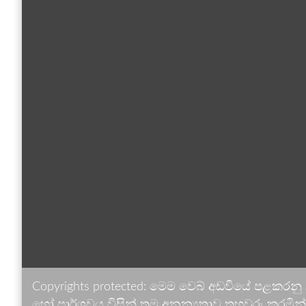
Copyrights protected: මෙම වෙබ් අඩවියේ පළකරනු
හෝ පාර්ශවය විසින් තම අනන්‍යතාව තහවුරු කරමින් ඉ