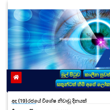
Skip
to
content
vinivida.lk
මුල් පිටුව
කාලීන පුවත
සතුන්ටත් හිමි අපේ ලෝ
අද (19)රජයේ විශේෂ නිවාඩු දිනයක්