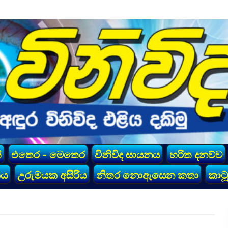
්
එතෙර - මෙතෙර
විනිවිද සායනය
හරිත දනව්ව
කය
උරුමයක අසිරිය
නිතර නොඇසෙන කතා
කාටූ