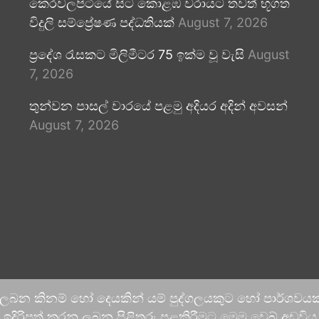
කෙරවලපිටියේ සිට කොළඹ වරායට තවත් භූගත
විදුලි සම්ප්‍රේෂණ පද්ධතියක්
August 7, 2026
ප්‍රදේශ රැසකට මිලිමීටර 75 ඉක්ම වූ වැසි
August
7, 2026
තුන්වන පාසල් වාරයේ පළමු අදියර අදින් අවසන්
August 7, 2026
 ලබන කිනම් හෝ දෙයකින් යම් පුද්ගලයකුට හෝ පාර්ශවයකට
දිරිපත් කරනු ලබන පිළිතුරු පළකිරීමට මෙම වෙබ් අඩවිය ආච