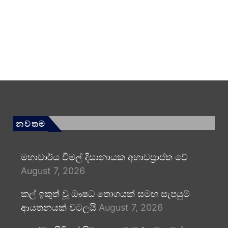
නවතම
මහාචාර්ය විමල් දිසානායක අභාවප්‍රාප්ත වේ
August 7, 2026
කල් ඉකුත් වූ ඖෂධ තොගයක් සමඟ සැපයුම්
ආයතනයක් වටලයි
August 7, 2026