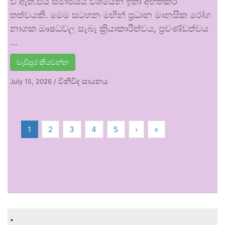
වී ඇත.එය සමාජයීය වශයෙන් ඉතා අහිතකර
තත්වයකි. මෙම සටහන මඟින් ප්‍රධාන මානසික රෝග
නාශක ඖෂධවල සැබෑ ක්‍රියාකාරීත්වය, ප්‍රචණ්ඩත්වය
…
වැඩිපුර කියවන්න
විනිවිද සායනය
July 15, 2026
/
1
2
3
4
5
›
»
.