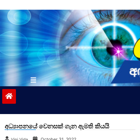
Skip
to
content
vinivida.lk
අධ්‍යාපනයේ වෙනසක් ගැන ඇමති කියයි
October 31, 2022
Vini Vida