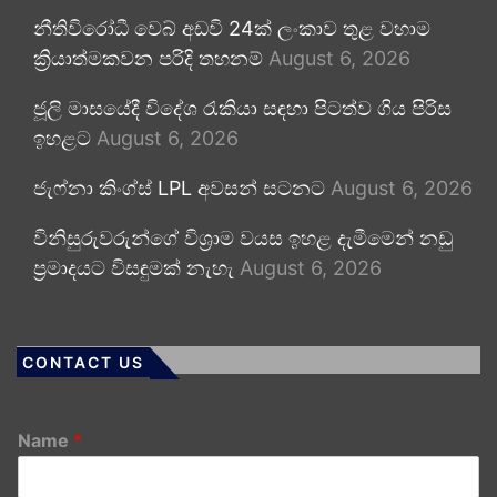
නීතිවිරෝධී වෙබ් අඩවි 24ක් ලංකාව තුළ වහාම
ක්‍රියාත්මකවන පරිදි තහනම්
August 6, 2026
ජූලි මාසයේදී විදේශ රැකියා සඳහා පිටත්ව ගිය පිරිස
ඉහළට
August 6, 2026
ජැෆ්නා කිංග්ස් LPL අවසන් සටනට
August 6, 2026
විනිසුරුවරුන්ගේ විශ්‍රාම වයස ඉහළ දැමීමෙන් නඩු
ප්‍රමාදයට විසඳුමක් නැහැ
August 6, 2026
CONTACT US
Name
*