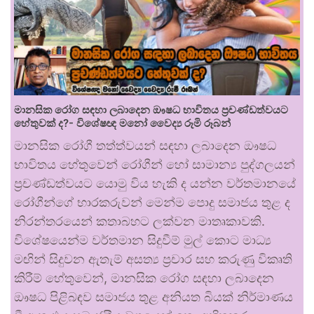
මානසික රෝග සඳහා ලබාදෙන ඖෂධ භාවිතය ප්‍රචණ්ඩත්වයට
හේතුවක් ද?- විශේෂඥ මනෝ වෛද්‍ය රූමි රූබන්
මානසික රෝගී තත්ත්වයන් සඳහා ලබාදෙන ඖෂධ
භාවිතය හේතුවෙන් රෝගීන් හෝ සාමාන්‍ය පුද්ගලයන්
ප්‍රචණ්ඩත්වයට යොමු විය හැකි ද යන්න වර්තමානයේ
රෝගීන්ගේ භාරකරුවන් මෙන්ම පොදු සමාජය තුළ ද
නිරන්තරයෙන් කතාබහට ලක්වන මාතෘකාවකි.
විශේෂයෙන්ම වර්තමාන සිදුවීම් මුල් කොට මාධ්‍ය
මඟින් සිදුවන ඇතැම් අසත්‍ය ප්‍රචාර සහ කරුණු විකෘති
කිරීම් හේතුවෙන්, මානසික රෝග සඳහා ලබාදෙන
ඖෂධ පිළිබඳව සමාජය තුළ අනියත බියක් නිර්මාණය