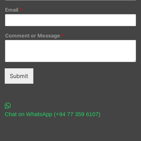
Email
*
Comment or Message
*
Submit
Chat on WhatsApp (+94 77 359 6107)