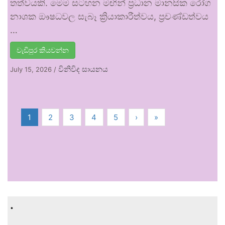
තත්වයකි. මෙම සටහන මඟින් ප්‍රධාන මානසික රෝග
නාශක ඖෂධවල සැබෑ ක්‍රියාකාරීත්වය, ප්‍රචණ්ඩත්වය
…
වැඩිපුර කියවන්න
විනිවිද සායනය
July 15, 2026
/
1
2
3
4
5
›
»
.