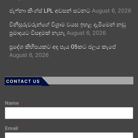
ජැෆ්නා කිංග්ස් LPL අවසන් සටනට
August 6, 2026
විනිසුරුවරුන්ගේ විශ්‍රාම වයස ඉහළ දැමීමෙන් නඩු
ප්‍රමාදයට විසඳුමක් නැහැ
August 6, 2026
ප්‍රදේශ කිහිපයකට අද පැය 05කට ජලය කැපේ
August 6, 2026
CONTACT US
Name
*
Email
*