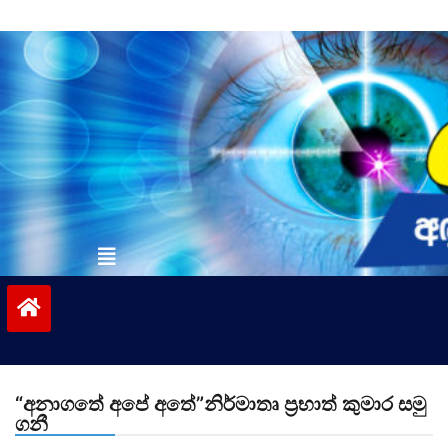
Skip
to
content
vinivida.lk
“අනාගතේ අපේ අතේ”නිර්මාතෘ ප්‍රභාත් කුමාර සමු
ගනී