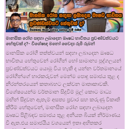
මානසික රෝග සඳහා ලබාදෙන ඖෂධ භාවිතය ප්‍රචණ්ඩත්වයට
හේතුවක් ද?- විශේෂඥ මනෝ වෛද්‍ය රූමි රූබන්
මානසික රෝගී තත්ත්වයන් සඳහා ලබාදෙන ඖෂධ
භාවිතය හේතුවෙන් රෝගීන් හෝ සාමාන්‍ය පුද්ගලයන්
ප්‍රචණ්ඩත්වයට යොමු විය හැකි ද යන්න වර්තමානයේ
රෝගීන්ගේ භාරකරුවන් මෙන්ම පොදු සමාජය තුළ ද
නිරන්තරයෙන් කතාබහට ලක්වන මාතෘකාවකි.
විශේෂයෙන්ම වර්තමාන සිදුවීම් මුල් කොට මාධ්‍ය
මඟින් සිදුවන ඇතැම් අසත්‍ය ප්‍රචාර සහ කරුණු විකෘති
කිරීම් හේතුවෙන්, මානසික රෝග සඳහා ලබාදෙන
ඖෂධ පිළිබඳව සමාජය තුළ අනියත බියක් නිර්මාණය
වී ඇත.එය සමාජයීය වශයෙන් ඉතා අහිතකර