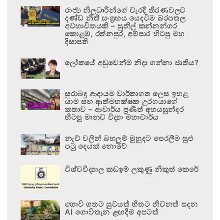
රාජ්‍ය නිලධාරීන්ගේ වැරදි තීරණවලට
දණ්ඩ නීති සංග්‍රහය යෙදවීම බරපතල
අවභාවිතයකි – සුනිල් කන්නන්ගර
කොළඹ, රත්නපුර, අම්පාර හිටපු මහ
දිසාපති
ලෝකයේ අඩුවෙන්ම නිදා ගන්නා ජාතිය?
සුරාබදු ආදායම වාර්තාගත ලෙස ඉහළ
යාම සහ ආත්මභක්ෂක උරගයාගේ
කතාව – ආචාර්ය ප්‍රණීත් අභයසුන්දර
හිටපු මානව විද්‍යා මහාචාර්ය
නැව් වලින් බහලුම් මුහුදට පෙරලීම සුළු
පටු දෙයක් නොවේ
විශ්වවිද්‍යාල කඩඉම් ලකුණු නිකුත් කෙරේ
ගොවි ගතට සුවයත් හිතට නිවනත් සදන
AI ගොවිතැන ළඟදීම අපටත්