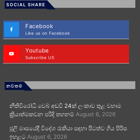
SOCIAL SHARE
Facebook
Like us on Facebook
Youtube
Subscribe US
නවතම
නීතිවිරෝධී වෙබ් අඩවි 24ක් ලංකාව තුළ වහාම
ක්‍රියාත්මකවන පරිදි තහනම්
August 6, 2026
ජූලි මාසයේදී විදේශ රැකියා සඳහා පිටත්ව ගිය පිරිස
ඉහළට
August 6, 2026