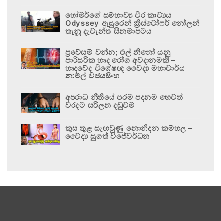
හෝමර්ගේ සම්භාව්‍ය වීර කාව්‍යය
Odyssey ඇසුරෙන් ක්‍රිස්ටෝෆර් නෝලන්
තැනූ දැවැන්ත සිනමාපටය
ප්‍රවේසම් වන්න; එල් නිනෝ යනු
පාරිසරික හෘද රෝග අවදානමකි –
හෘදවේද විශේෂඥ වෛද්‍ය මහාචාර්ය
නාමල් විජයසිංහ
අපරාධ නීතියේ පරම පදනම හෙවත්
වරදට සරිලන දඬුවම
කුස තුළ සැඟවුණු නොනිදන කම්හල –
වෛද්‍ය සුගත් විජේවර්ධන