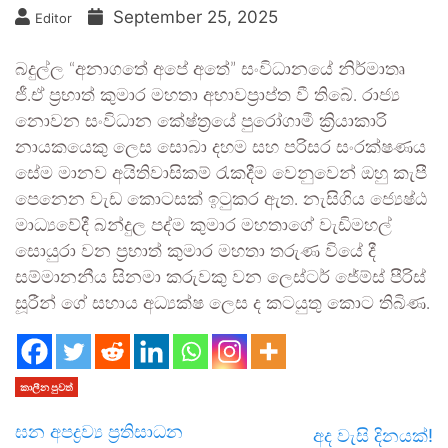
September 25, 2025
Editor
බදුල්ල “අනාගතේ අපේ අතේ” සංවිධානයේ නිර්මාතෘ
ජී.ඒ ප්‍රභාත් කුමාර මහතා අභාවප්‍රාප්ත වී තිබේ. රාජ්‍ය
නොවන සංවිධාන කේෂ්ත්‍රයේ පුරෝගාමී ක්‍රියාකාරි
නායකයෙකු ලෙස සොබා දහම සහ පරිසර සංරක්ෂණය
සේම මානව අයිතිවාසිකම් රැකදීම වෙනුවෙන් ඔහු කැපී
පෙනෙන වැඩ කොටසක් ඉටුකර ඇත. නැසිගිය ජ්‍යෙෂ්ඨ
මාධ්‍යවේදී බන්දුල පද්ම කුමාර මහතාගේ වැඩිමහල්
සොයුරා වන ප්‍රභාත් කුමාර මහතා තරුණ වියේ දී
සම්මානනීය සිනමා කරුවකු වන ලෙස්ටර් ජේම්ස් පීරිස්
සූරීන් ගේ සහාය අධ්‍යක්ෂ ලෙස ද කටයුතු කොට තිබිණ.
කාලීන පුවත්
ඝන අපද්‍රව්‍ය ප්‍රතිසාධන
අද වැසි දිනයක්!