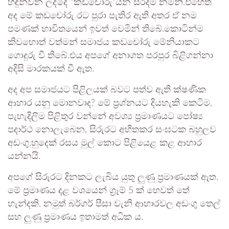
හඳුන්වන ලද්දේ “කඩචෝරු”යන සරදම් නමිනි.එහෙත්
අද මේ කඩචෝරු රට පුරා පැතිර ඇති අතර ඒ නම
පමණක් භාවිතයෙන් ඉවත් වෙමින් තිබේ.කොටින්ම
කිවහොත් වත්මන් සමාජය කඩචෝරු මේනියාකට
ගොදුරු වී තිබේ.එය අපගේ අනාගත පරපුර බිළිගන්නා
අදිසි මාරකයක් වී ඇත.
අද අප සමාජයට පිළිලයක් බවට පත්ව ඇති ක්ෂණික
ආහාර යනු මොනවාද? මේ ප්‍රශ්නයට දියහැකි කෙටිම,
පැහැදිලිම පිළිතුර වන්නේ අවශ්‍ය ප්‍රමාණයට පෝෂ්‍ය
පදාර්ථ නොලැබෙන, සිරුරට අහිතකර සංඝටක බහුලව
අඩංගු,හුදෙක් රසය මුල් කොට පිළියෙළ කළ ආහාර
යන්නයි.
අපගේ සිරුරට දිනකට ලැබිය යුතු ලුණු ප්‍රමාණයක් ඇත.
මේ ප්‍රමාණය දළ වශයෙන් ග්‍රෑම් 5 ක් හෙවත් තේ
හැන්දකි. නමුත් බර්ගර් පීසා වැනි ආහාරවල අඩංගු තෙල්
සහ ලුණු ප්‍රමාණය ඉතාමත් අධික ය.