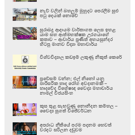
නැව් වලින් බහලුම් මුහුදට පෙරලීම සුළු
පටු දෙයක් නොවේ
සුරාබදු ආදායම වාර්තාගත ලෙස ඉහළ
යාම සහ ආත්මභක්ෂක උරගයාගේ
කතාව – ආචාර්ය ප්‍රණීත් අභයසුන්දර
හිටපු මානව විද්‍යා මහාචාර්ය
විශ්වවිද්‍යාල කඩඉම් ලකුණු නිකුත් කෙරේ
ප්‍රවේසම් වන්න; එල් නිනෝ යනු
පාරිසරික හෘද රෝග අවදානමකි –
හෘදවේද විශේෂඥ වෛද්‍ය මහාචාර්ය
නාමල් විජයසිංහ
කුස තුළ සැඟවුණු නොනිදන කම්හල –
වෛද්‍ය සුගත් විජේවර්ධන
අපරාධ නීතියේ පරම පදනම හෙවත්
වරදට සරිලන දඬුවම