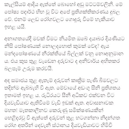
කැල්සියම් ආදිය ඇත්තේ බොහෝ අඩු මට්ටම්වලිනි. මේ
පෝෂ්‍ය පදාර්ථ හිඟ වූ විට අපේ ප්‍රතිශක්තිකරණය දුබල
වේ. එනම් ලෙඩ රෝගවලට ගොදූරු වීමේ හැකියාව
ඉහළ යයි.
අනාගතයේදී මවක් වීමට නියමිත ඔ‌බේ දයාබර දියණියට
නිසි පෝෂණයක් නොලදහොත් කුමක් වේද? ඇය
මන්දපෝෂණයේ නීරක්තියේ බිල්ලක් වනු නොඅනුමාන
ය. එය කුස තුළ වැඩෙන දරුවාට ද අනිවාර්ය අහිතකර
බලපෑම් උරුම කරවයි.
අද සමාජය තුළ ඇතැම් දරුවන් කෘත්‍රිම පැණි බීමවලට
තදින්ම ඇබ්බැහි වී ඇත. මේවායේ අඩංගු සීනි ප්‍රතිශතය
ඉතාමත් ඉහළ ය. රුධිරයට සීනි අධිකව එක්වන විට
දියවැඩියාව ඇතිවීමේ වැඩි ඉඩක් ඇත. අවාසනාවක
මහත! මෑතකාලීනව කෙරුණු සමීක්ෂණයකින්
හෙළිදරවු වී ඇත්තේ දරුවන් තුළ හටගන්නා නිදන්ගත
රෝග අතරින් දෙවැනි ස්ථානය දියවැඩියාවට හිමිවී