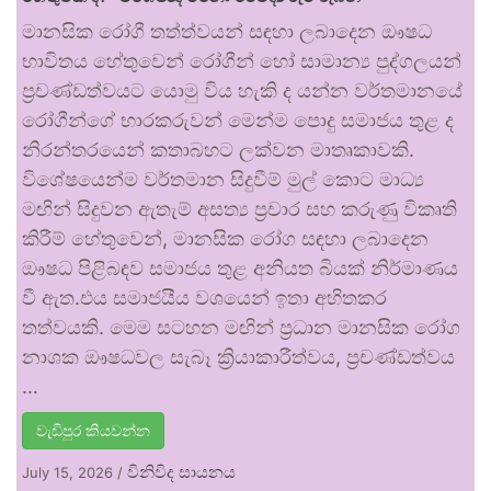
මානසික රෝගී තත්ත්වයන් සඳහා ලබාදෙන ඖෂධ
භාවිතය හේතුවෙන් රෝගීන් හෝ සාමාන්‍ය පුද්ගලයන්
ප්‍රචණ්ඩත්වයට යොමු විය හැකි ද යන්න වර්තමානයේ
රෝගීන්ගේ භාරකරුවන් මෙන්ම පොදු සමාජය තුළ ද
නිරන්තරයෙන් කතාබහට ලක්වන මාතෘකාවකි.
විශේෂයෙන්ම වර්තමාන සිදුවීම් මුල් කොට මාධ්‍ය
මඟින් සිදුවන ඇතැම් අසත්‍ය ප්‍රචාර සහ කරුණු විකෘති
කිරීම් හේතුවෙන්, මානසික රෝග සඳහා ලබාදෙන
ඖෂධ පිළිබඳව සමාජය තුළ අනියත බියක් නිර්මාණය
වී ඇත.එය සමාජයීය වශයෙන් ඉතා අහිතකර
තත්වයකි. මෙම සටහන මඟින් ප්‍රධාන මානසික රෝග
නාශක ඖෂධවල සැබෑ ක්‍රියාකාරීත්වය, ප්‍රචණ්ඩත්වය
…
වැඩිපුර කියවන්න
විනිවිද සායනය
July 15, 2026
/