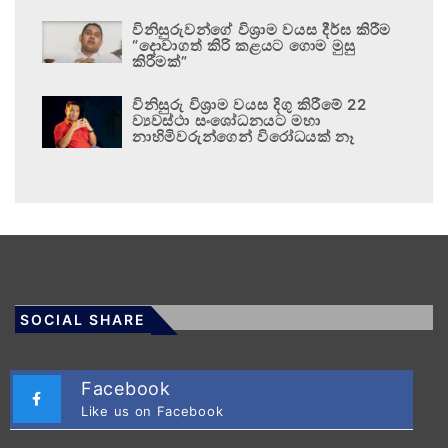
විනිසුරුවන්ගේ විශ්‍රාම වයස දීර්ඝ කිරීම
“දොවාගත් කිරි කළයට ගොම මුසු
කිරීමක්”
විනිසුරු විශ්‍රාම වයස දිගු කිරීමේ 22
ව්‍යවස්ථා සංශෝධනයට මහා
නාහිමිවරුන්ගෙන් විරෝධයක් නෑ
SOCIAL SHARE
Facebook
Like us on Facebook