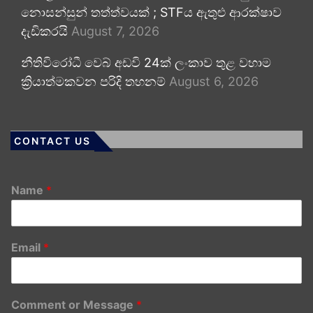
නොසන්සුන් තත්ත්වයක් ; STFය ඇතුළු ආරක්ෂාව
දැඩිකරයි
August 7, 2026
නීතිවිරෝධී වෙබ් අඩවි 24ක් ලංකාව තුළ වහාම
ක්‍රියාත්මකවන පරිදි තහනම්
August 6, 2026
CONTACT US
Name
*
Email
*
Comment or Message
*