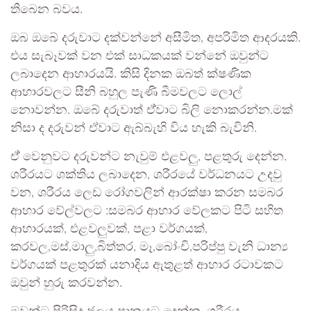
තිබෙන බවය.
ඔබ ඔබේ දරුවාට දක්වන්නේ අසීමිත, අපරිමිත ආදරයකි.
එය සැබෑවක් වන එක් සාධකයක් වන්නේ ඔවුන්ට
ලබාදෙන ආහාරයයි. කිසි දිනක ඔබත් ක්ෂණික
ආහාරවලට සීනි බහුල පැණි බීමවලට ලොල්
නොවන්න. ඔබේ දරුවාත් ඒ්වාට බිලි නොකරන්න.මක්
නිසා ද දරුවන් ඒවාට ඇබ්බැහි විය හැකි බැවිනි.
ඒ් වෙනුවට දරුවන්ට නැවුම් එළවලු, පළතුරු දෙන්න.
ශරීරයට ශක්තිය ලබාදෙන, ශරීරයේ වර්ධනයට උදවු
වන, ශරීරය ලෙඩ රෝගවලින් ආරක්ෂා කරන සමබර
ආහාර වේල්වලට :සමබර ආහාර වේලකට පිටි සහිත
ආහාරයක්, එළවලුවක්, පළා වර්ගයක්,
කරවල,මස්,මාලු,බිත්තර, මෑ,බෝංචි,පරිප්පු වැනි ධාන්‍ය
වර්ගයක් පළතුරක් යනාදිය ඇතුළත් ආහාර රටාවකට
ඔවුන් හුරු කරවන්න.