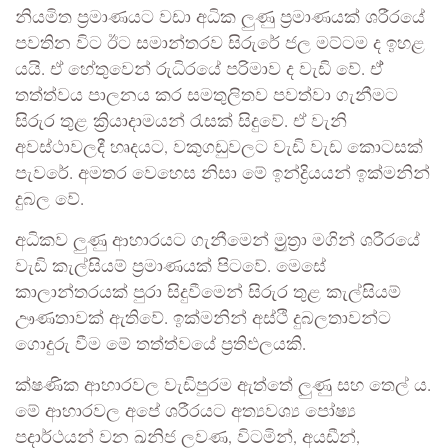
නියමිත ප්‍රමාණයට වඩා අධික ලුණු ප්‍රමාණයක් ශරීරයේ
පවතින විට ඊට සමාන්තරව සිරුරේ ජල මට්ටම ද ඉහළ
යයි. ඒ හේතුවෙන් රුධිරයේ පරිමාව ද වැඩි වේ. ඒ්
තත්ත්වය පාලනය කර සමතුලිතව පවත්වා ගැනීමට
සිරුර තුළ ක්‍රියාදාමයන් රැසක් සිදුවේ. ඒ වැනි
අවස්ථාවලදී හෘදයට, වකුගඩුවලට වැඩි වැඩ කොටසක්
පැවරේ. අමතර වෙහෙස නිසා මේ ඉන්ද්‍රියයන් ඉක්මනින්
දුබල වේ.
අධිකව ලුණු ආහාරයට ගැනීමෙන් ම්‍රුත්‍රා මගින් ශරීරයේ
වැඩි කැල්සියම් ප්‍රමාණයක් පිටවේ. මෙසේ
කාලාන්තරයක් පුරා සිදුවීමෙන් සිරුර තුළ කැල්සියම්
ඌණතාවක් ඇතිවේ. ඉක්මනින් අස්ථි දුබලතාවන්ට
ගොදුරු වීම මේ තත්ත්වයේ ප්‍රතිඵලයකි.
ක්ෂණික ආහාරවල වැඩිපුරම ඇත්තේ ලුණු සහ තෙල් ය.
මේ ආහාරවල අපේ ශරීරයට අත්‍යවශ්‍ය පෝෂ්‍ය
පදාර්ථයන් වන ඛනිජ ලවණ, විටමින්, අයඩීන්,