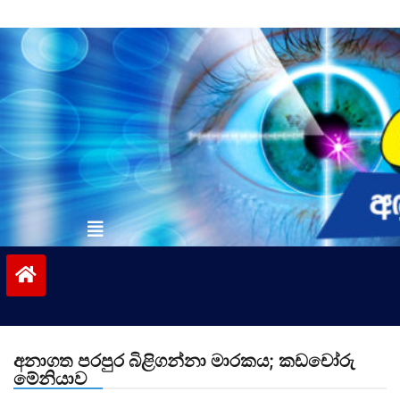
Skip
to
content
vinivida.lk
අනාගත පරපුර බිළිගන්නා මාරකය; කඩචෝරු
මේනියාව