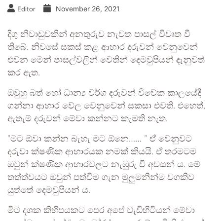
November 26, 2021
Editor
දිගු නිවාඩුවකින් අනතුරුව නැවත පාසල් විවෘත වී
තිබේ. නිවසේ සකස් කළ ආහාර දරුවන් වෙනුවෙන්
එවන මෙන් පාසල්වලින් වෙතින් දෙමවුපියන් දැනුවත්
කර ඇත.
ඔවුහු බත් හෝ ධාන්‍ය වර්ග දරුවන් විවේක කාලයේදී
ගන්නා ආහාර වේල වෙනුවෙන් සකසා එවති. එහෙත්,
ඇතැම් දරුවන් මේවා කන්නට කැමති නැත.
“මට ඕවා කන්න බැහැ මට ඕනෙ…… ” ඒ වෙනුවට
දරුවා ක්ෂණික ආහාරයක නමක් කියයි. ඒ් තරමටම
ඔවුන් ක්ෂණික ආහාරවලට නැඹුරු වී අවසන් ය. මේ
තත්ත්වයට ඔවුන් පත්වීම ගැන මුලුමනින්ම වගකිව
යුත්තේ දෙමවුපියන් ය.
මීට දශක කිහිපයකට පෙර අපේ වැඩිහිටියන් මේවා