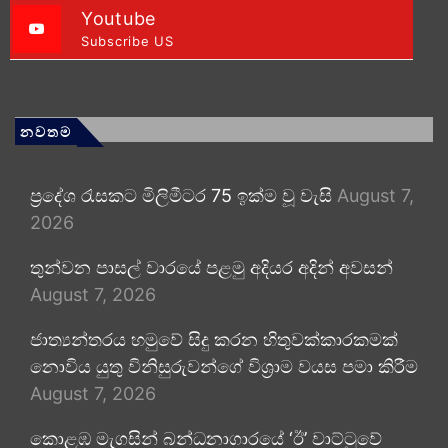
Youtube
Subscribe US
නවතම
ප්‍රදේශ රැසකට මිලිමීටර 75 ඉක්ම වූ වැසි
August 7,
2026
තුන්වන පාසල් වාරයේ පළමු අදියර අදින් අවසන්
August 7, 2026
ජාත්‍යන්තරය හමුවේ සිදු කරන හිතුවක්කාරකමක්
නොවිය යුතු විනිසුරුවන්ගේ විශ්‍රාම වයස පමා කිරීම
August 7, 2026
කොළඹ මැගසින් බන්ධනාගාරයේ ‘ඊ’ වාට්ටුවේ