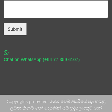
Submit
Chat on WhatsApp (+94 77 359 6107)
Copyrights protected: මෙම වෙබ් අඩවියේ පළකරනු
ලබන කිනම් හෝ දෙයකින් යම් පුද්ගලයකුට හෝ