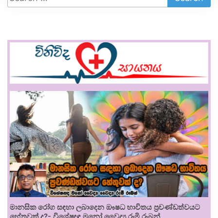
මානසික රෝග සඳහා ලබාදෙන ඖෂධ භාවිතය ප්‍රචණ්ඩත්වයට
හේතුවක් ද?- විශේෂඥ මනෝ වෛද්‍ය රූමි රූබන්