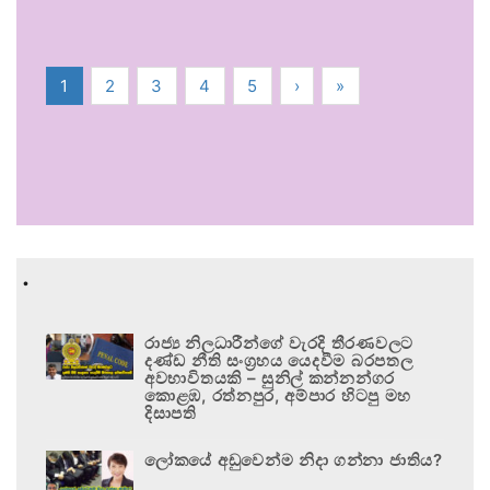
1
2
3
4
5
›
»
.
රාජ්‍ය නිලධාරීන්ගේ වැරදි තීරණවලට
දණ්ඩ නීති සංග්‍රහය යෙදවීම බරපතල
අවභාවිතයකි – සුනිල් කන්නන්ගර
කොළඹ, රත්නපුර, අම්පාර හිටපු මහ
දිසාපති
ලෝකයේ අඩුවෙන්ම නිදා ගන්නා ජාතිය?