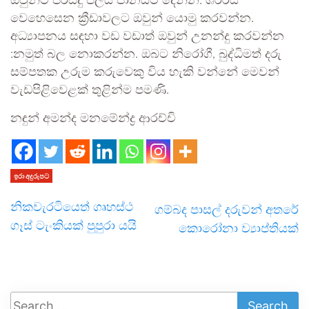
ඔවුන්ට පිරිසිදු ජලය පානයට දෙන්න. ශරීරය
වෙහෙසෙන ක්‍රීඩාවලට ඔවුන් යොමු කරවන්න.
අධ්‍යාපනය සඳහා වඩ වඩාත් ඔවුන් උනන්දු කරවන්න
:නමුත් බල නොකරන්න. ඔබට නිරෝගී, බුද්ධිමත් දරු
සම්පතක උරුම කරුවෙකු විය හැකි වන්නේ මෙවන්
වැඩපිළිවෙළක් තුළින්ම පමණි.
නඳුන් අමන්ද මනමේන්ද්‍ර ආරච්චි
ඉරා අදුරුපට
නිකවැරටියෙත් ගෘහස්ථ
ගම්බද පාසල් දරුවන් අතරේ
ගෑස් ටැංකියක් පුපුරා යයි
කොරෝනා ව්‍යාප්තියක්