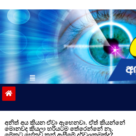
Skip
to
content
vinivida.lk
අනිත් අය කියන ඒවා ඇහෙනවා. ඒත් කියන්නේ
මොනවද කියලා හරියටම තේරෙන්නේ නෑ.
මේකට හේතුව කන් ඇසීමේ දුර්වලකමක්ද?