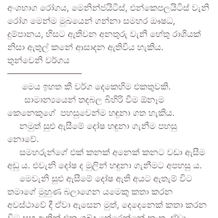
අංශභාග රෝගය, මෙනින්ජයිටිස්, එන්කෙපලයිටිස් වැනි
රෝග මෙන්ම මුඛයෙන් ගන්නා සමහර ඖෂධ,
දුම්පානය, හිසට ඇතිවන අනතුරු වැනි හේතු රාශියක්
නිසා ඇතුල් කනේ ආසාදන ඇතිවිය හැකිය.
තුන්වෙනි වර්ගය
————————–
මෙය ඉහත කී වර්ග දෙකෙහිම එකතුවකි.
සාමාන්‍යයෙන් තදබල බිහිරි වීම ඕනෑම
කෙනෙකුගේ පහසුවෙන්ම හඳුනා ගත හැකිය.
නමුත් සුළු ඇසීමේ දෝෂ හඳුනා ගැනීම පහසු
නොවේ.
සමහරුන්ගේ එක් කනක් අනෙක් කනට වඩා ඇසීම
අඩු ය. එවැනි දෝෂ ද මුලින් හඳුනා ගැනීමට අපහසු ය.
මෙවැනි සුළු ඇසීමේ දෝෂ ඇති අයට ඇතැම් විට
තමාගේ මුහුණ බලාගෙන යමෙකු කතා කරන
අවස්ථාවේ දී ඒවා ඇසෙන මුත්, දෙදෙනෙක් කතා කරන
විට සහ ඈතින් එන ශබ්ද තේරෙන්නේ නැත. ඒවා