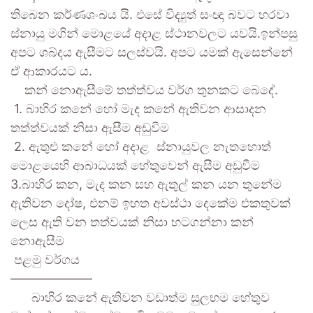
තිබෙන කර්ණශංඛය යි. එසේ විද්‍යුත් සංඥා බවට හරවා
ස්නායු මගින් මොළයේ අදාළ ස්ථානවලට යවයි.ඉන්පසු
අපට ශබ්දය ඇසීමට සලස්වයි. අපට යමක් ඇසෙන්නේ
ඒ ආකාරයට ය.
කන් නොඇසීමේ තත්ත්වය වර්ග තුනකට බෙදේ.
1. බාහිර කනේ හෝ මැද කනේ ඇතිවන ආසාදන
තත්ත්වයක් නිසා ඇසීම අඩුවීම
2. ඇතුළු කනේ හෝ අදාළ ස්නායුවල නැතහොත්
මොළයෙහි ආබාධයක් හේතුවෙන් ඇසීම අඩුවීම
3.බාහිර කන, මැද කන සහ ඇතුල් කන යන තුනේම
ඇතිවන දෝෂ, එනම් ඉහත අවස්ථා දෙකේම එකතුවක්
ලෙස ඇති වන තත්වයක් නිසා හටගන්නා කන්
නොඇසීම
පළමු වර්ගය
——————–
බාහිර කනේ ඇතිවන වඩාත්ම සුලභම හේතුව