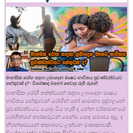
මානසික රෝග සඳහා ලබාදෙන ඖෂධ භාවිතය ප්‍රචණ්ඩත්වයට
හේතුවක් ද?- විශේෂඥ මනෝ වෛද්‍ය රූමි රූබන්
මානසික රෝගී තත්ත්වයන් සඳහා ලබාදෙන ඖෂධ
භාවිතය හේතුවෙන් රෝගීන් හෝ සාමාන්‍ය පුද්ගලයන්
ප්‍රචණ්ඩත්වයට යොමු විය හැකි ද යන්න වර්තමානයේ
රෝගීන්ගේ භාරකරුවන් මෙන්ම පොදු සමාජය තුළ ද
නිරන්තරයෙන් කතාබහට ලක්වන මාතෘකාවකි.
විශේෂයෙන්ම වර්තමාන සිදුවීම් මුල් කොට මාධ්‍ය