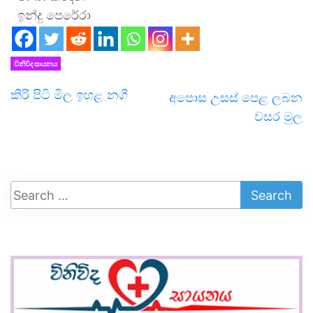
ඉන්දු පෙරේරා
විනිවිද සායනය
කිරි පිටි මිල ඉහළ නගී
අපොස උසස් පෙළ ලබන
වසර මුල