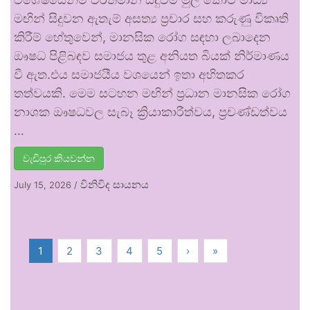
මඟින් සිදුවන ඇතැම් අසත්‍ය ප්‍රචාර සහ කරුණු විකෘති
කිරීම් හේතුවෙන්, මානසික රෝග සඳහා ලබාදෙන
ඖෂධ පිළිබඳව සමාජය තුළ අනියත බියක් නිර්මාණය
වී ඇත.එය සමාජයීය වශයෙන් ඉතා අහිතකර
තත්වයකි. මෙම සටහන මඟින් ප්‍රධාන මානසික රෝග
නාශක ඖෂධවල සැබෑ ක්‍රියාකාරීත්වය, ප්‍රචණ්ඩත්වය
…
වැඩිපුර කියවන්න
විනිවිද සායනය
July 15, 2026
/
1
2
3
4
5
›
»