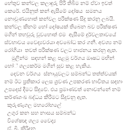
හේතුව කන්වල කලාඳුරු පිරී තිබීම නම් ඒවා ඉවත්
කෙරේ. එයිනුත් කන් ඇසීමේ දෝෂය සමනය
නොවුණහොත් කන්වල පරීක්ෂණ සිදු කරනු ලබයි.
කන්වල කිනම් හෝ දෝෂයක් තිබෙන බව පරීක්ෂණ
මගින් තහවුරු වුවහොත් එම ඇසීමේ දුර්වලතාවයේ
ස්වභාවය වෛද්‍යවරයා අවබෝධ කර ගනී. අවශ්‍ය නම්
රෝගියා තවත් පරීක්ෂණ වලට භාජනය කරනු ඇත.
මුලින්ම සඳහන් කළ පළමු වර්ගය ඖෂධ මඟින්
හෝ් ශල්‍යකර්ම මගින් සුව කළ හැකිය.
දෙවන වර්ගය ස්නායුවලට සම්බන්ධ තත්ත්වයක්
නම් ඊට ප්‍රතිකාර ලෙස ශ්‍රවණ උපකරණ භාවිතය සඳහා
උපදෙස් දීමට සිදුවේ. එය ප්‍රමාණවත් නොවන්නේ නම්
කර්ණශංඛ බද්ධය කිරීමට සිදුවනු ඇත.
කුරුණෑගල මහරෝහලේ
උගුර කන සහ නාසය සම්බන්ධ
විශේෂඥ ශල්‍ය වෛද්‍ය
ඒ. බී. කිරිදන