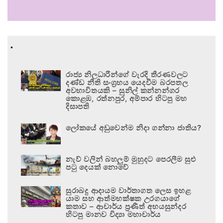
.
රාජ්‍ය නිලධාරීන්ගේ වැරදි තීරණවලට
දණ්ඩ නීති සංග්‍රහය යෙදවීම බරපතල
අවභාවිතයකි – සුනිල් කන්නන්ගර
කොළඹ, රත්නපුර, අම්පාර හිටපු මහ
දිසාපති
ලෝකයේ අඩුවෙන්ම නිදා ගන්නා ජාතිය?
නැව් වලින් බහලුම් මුහුදට පෙරලීම සුළු
පටු දෙයක් නොවේ
සුරාබදු ආදායම වාර්තාගත ලෙස ඉහළ
යාම සහ ආත්මභක්ෂක උරගයාගේ
කතාව – ආචාර්ය ප්‍රණීත් අභයසුන්දර
හිටපු මානව විද්‍යා මහාචාර්ය