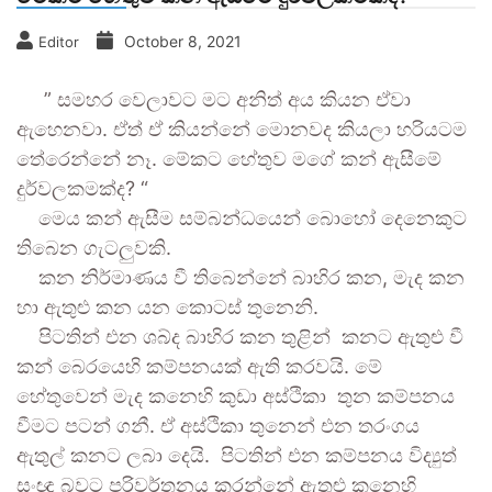
October 8, 2021
Editor
” සමහර වෙලාවට මට අනිත් අය කියන ඒවා
ඇහෙනවා. ඒත් ඒ කියන්නේ මොනවද කියලා හරියටම
තේරෙන්නේ නෑ. මේකට හේතුව මගේ කන් ඇසීමේ
දුර්වලකමක්ද? “
මෙය කන් ඇසීම සම්බන්ධයෙන් බොහෝ දෙනෙකුට
තිබෙන ගැටලුවකි.
කන නිර්මාණය වී තිබෙන්නේ බාහිර කන, මැද කන
හා ඇතුළු කන යන කොටස් තුනෙනි.
පිටතින් එන ශබ්ද බාහිර කන තුළින් කනට ඇතුළු වී
කන් බෙරයෙහි කම්පනයක් ඇති කරවයි. මේ
හේතුවෙන් මැද කනෙහි කුඩා අස්ථිකා තුන කම්පනය
වීමට පටන් ගනී. ඒ අස්ථිකා තුනෙන් එන තරංගය
ඇතුල් කනට ලබා දෙයි. පිටතින් එන කම්පනය විද්‍යුත්
සංඥා බවට පරිවර්තනය කරන්නේ ඇතුළු කනෙහි