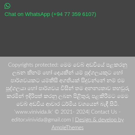
Chat on WhatsApp (+94 77 359 6107)
Copyrights protected: මෙම වෙබ් අඩවියේ පළකරනු
ලබන කිනම් හෝ දෙයකින් යම් පුද්ගලයකුට හෝ
පාර්ශවයකට යම්කිසි අගතියක් සිදුවන්නේ නම් එම
පුද්ගලයා හෝ පාර්ශවය විසින් තම අනන්‍යතාව තහවුරු
කරමින් ඉදිරිපත් කරනු ලබන පිළිතුරු පළකිරීමට මෙම
වෙබ් අඩවිය ආචාර ධර්මීය වශයෙන් බැඳී සිටී.
'www.vinivida.lk' © 2021- 2024| Contact Us -
editor.vinivida@gmail.com |
Design & develop by
AmpleThemes