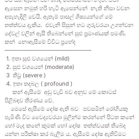
ඇසෙන නමුත් හරි හැටි ඇසෙන්නේ නැති නිසා වචන
අපැහැදිලි වෙයි. ඇතැම් පාසල් ශිෂ්‍යයන්ගේ මේ
තත්ත්වය දැකිය. එවැනි සිසුන් හට ගුරුවරයා උගන්වන
දේවල් වලින් ඇසී තිබෙන්නේ සුළු ප්‍රමාණයක් පමණි.
කන් නොඇසීමේ විවිධ ප්‍රභේද
——————————
—————–
1. ඉතා සුළු වශයෙන් (mild)
2. සුළු වශයෙන් (moderate)
3 තීව්‍ර (severe )
4. ඉතා තදබල ( profound )
කන් ඇසීමේ අඩු වැඩි බව අනුව මේ කොටස්
පිළිබඳව තීරණය වේ.
මෙසේ ඇසීමේ දෝෂ ඇති බව පවසමින් රෝගියකු
පැමිණි විට වෛද්‍යවරයා මුලින්ම කරන්නේ පිටත කනේ
හෝ මැද කනේ කුමක් හෝ දෝෂ තත්ත්වයක් තිබේද
යන්න පරීක්ෂා කර බැලීම ය. ඇසීමේ දෝෂ ඇතිවීමට