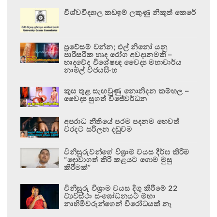
විශ්වවිද්‍යාල කඩඉම් ලකුණු නිකුත් කෙරේ
ප්‍රවේසම් වන්න; එල් නිනෝ යනු
පාරිසරික හෘද රෝග අවදානමකි –
හෘදවේද විශේෂඥ වෛද්‍ය මහාචාර්ය
නාමල් විජයසිංහ
කුස තුළ සැඟවුණු නොනිදන කම්හල –
වෛද්‍ය සුගත් විජේවර්ධන
අපරාධ නීතියේ පරම පදනම හෙවත්
වරදට සරිලන දඬුවම
විනිසුරුවන්ගේ විශ්‍රාම වයස දීර්ඝ කිරීම
“දොවාගත් කිරි කළයට ගොම මුසු
කිරීමක්”
විනිසුරු විශ්‍රාම වයස දිගු කිරීමේ 22
ව්‍යවස්ථා සංශෝධනයට මහා
නාහිමිවරුන්ගෙන් විරෝධයක් නෑ