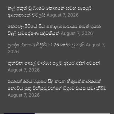
කල් ඉකුත් වූ ඖෂධ තොගයක් සමඟ සැපයුම්
ආයතනයක් වටලයි
August 7, 2026
කෙරවලපිටියේ සිට කොළඹ වරායට තවත් භූගත
විදුලි සම්ප්‍රේෂණ පද්ධතියක්
August 7, 2026
ප්‍රදේශ රැසකට මිලිමීටර 75 ඉක්ම වූ වැසි
August 7,
2026
තුන්වන පාසල් වාරයේ පළමු අදියර අදින් අවසන්
August 7, 2026
ජාත්‍යන්තරය හමුවේ සිදු කරන හිතුවක්කාරකමක්
නොවිය යුතු විනිසුරුවන්ගේ විශ්‍රාම වයස පමා කිරීම
August 7, 2026