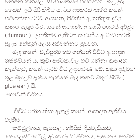
වන්නේ කන්වල ස්වභාවිකවම හටගන්නා කලාඳුරු
හෙවත් ඉටි පිරී තිබීම ය. ඊට අමතරව බාහිර කනේ
හටගන්නා විවිධ ආසාදන, පිටතින් ආගන්තුක ද්‍රව්‍ය
කනට ඇතුළු වීම, කනේ හටගන්නා ගෙඩි හෙවත් අර්බුද
( tumour ), උපතින්ම ඇතිවන සංජානීය ආබාධ තවත්
සුලබ හේතූන් ලෙස දක්වන්නට පුළුවන.
මැද කනේ වැඩිපුරම හට ගන්නේ විවිධ ආසාදන
තත්ත්වයන් ය. කුඩා අස්ථිකාවල හට ගන්නා ආසාදන
කැක්කුම, කනේ සැරව මීට උදාහරණ වේ. කුඩා දරුවන්
තුළ බහුලව දැකිය හැක්කේ මැද කනට වතුර පිරීම (
glue ear ) යි.
දෙවෙනි වර්ගය
————————-
විවිධ රෝග නිසා ඇතුල් කනේ ආසාදන ඇතිවිය
හැකිය .
කම්මුල්ගාය, පැපොල, හර්පීස්, දියවැඩියාව,
කොලෙස්ටරෝල්, අධික රුධිර පීඩනය, ආඝාතය හෙවත්