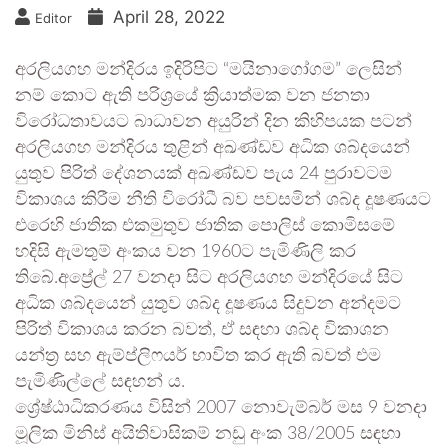
April 28, 2022
Editor
අරලියගහ මන්දිරය ඉදිරිපිට “මයිනාගෝගම” ලෙසින්
නම් කොට ඇති පරිශ්‍රයේ ක්‍රියාත්මක වන ජනතා
විරෝධතාවයට බාධාවන අයුරින් දින කිහිපයක පටන්
අරලියගහ මන්දිරය තුළින් අඛණ්ඩව අධික ශබ්දයෙන්
යුතුව පිරිත් දේශනයක් අඛණ්ඩව පැය 24 පුරාවටම
විකාශය කිරීම නීති විරෝධී බව පවසමින් ශබ්ද දූෂණයට
එරෙහි ජාතික එකමුතුව ජාතික පොලිස් කොමිසමේ
හදිසි ඇමතුම් අංකය වන 1960ට පැමිණිලි කර
තිබේ.අප්‍රේල් 27 වනදා සිට අරලියගහ මන්දිරයේ සිට
අධික ශබ්දයෙන් යුතුව ශබ්ද දූෂණය සිදුවන අන්දමට
පිරිත් විකාශය කරන බවත්, ඒ සඳහා ශබ්ද විකාශන
යන්ත්‍ර සහ ඇම්ප්ලිෆයර් භාවිත කර ඇති බවත් එම
පැමිණිල්ලේ සඳහන් ය.
ශ්‍රේෂ්ඨාධිකරණය විසින් 2007 නොවැම්බර් මස 9 වනදා
මූලික මිනිස් අයිතිවාසිකම් නඩු අංක 38/2005 සඳහා