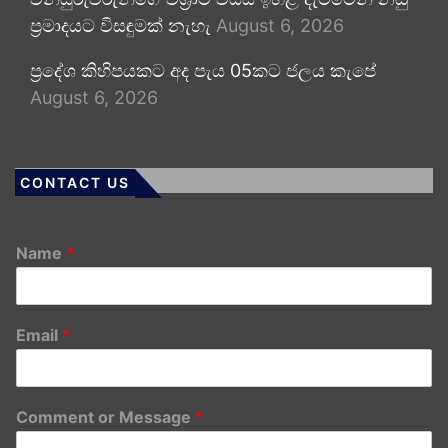
ප්‍රමාදයට විසඳුමක් නැහැ
August 6, 2026
ප්‍රදේශ කිහිපයකට අද පැය 05කට ජලය කැපේ
August 6, 2026
CONTACT US
Name
*
Email
*
Comment or Message
*