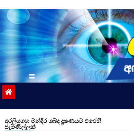
Skip
to
content
vinivida.lk
අරලියගහ මන්දිර ශබ්ද දූෂණයට එරෙහි
පැමිණිල්ලක්