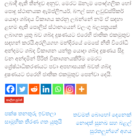
ලබාදී ඇති තීන්දුව අනුව, මෙරට ඕනෑම පෞද්ගලික හෝ
පොදු ස්ථානයක ඇම්ප්ලිෆයර්, බෆල් සහ ලවුඩ්ස්පිකර්
යොදා ශබ්දය විකාශය කරනු ලබන්නේ නම් ඒ සඳහා
ළඟම ඇති පොලිස් ස්ථානයෙන් වලංගු බලපත්‍රයක්
ලබාගත යුතු බව ශබ්ද දූෂණයට එරෙහි ජාතික එකමුතුව
සඳහන් කරයි.අරලියගහ මන්දිරයේ මෙසේ නීති විරෝධී
අන්දමට ශබ්ද විකාශන යන්ත්‍ර යොදා ශබ්ද දූෂණය සිදු
වන අන්දමින් පිරිත් විකාශනයකිරීම මෙරට
ශ්‍රේෂ්ඨාධිකරණයට පවා අපහාසයක් බවත් ශබ්ද
දූෂණයට එරෙහි ජාතික එකමුතුව පෙන්වා දෙයි.
කාලීන පුවත්
පක්ෂ තනතුරු ඉවතලා
තවමත් බොහෝ දෙනෙක්
සාමූහික තීරණ ගත යුතුයි
නොදත් සුනඛ සහ බළල්
සුරතලුන්ගේ අගය