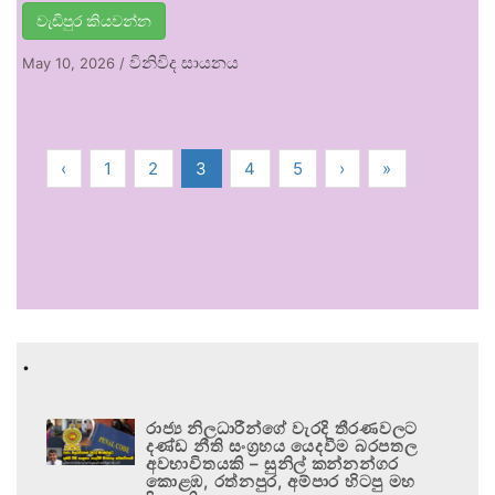
වැඩිපුර කියවන්න
විනිවිද සායනය
May 10, 2026
/
‹
1
2
3
4
5
›
»
.
රාජ්‍ය නිලධාරීන්ගේ වැරදි තීරණවලට
දණ්ඩ නීති සංග්‍රහය යෙදවීම බරපතල
අවභාවිතයකි – සුනිල් කන්නන්ගර
කොළඹ, රත්නපුර, අම්පාර හිටපු මහ