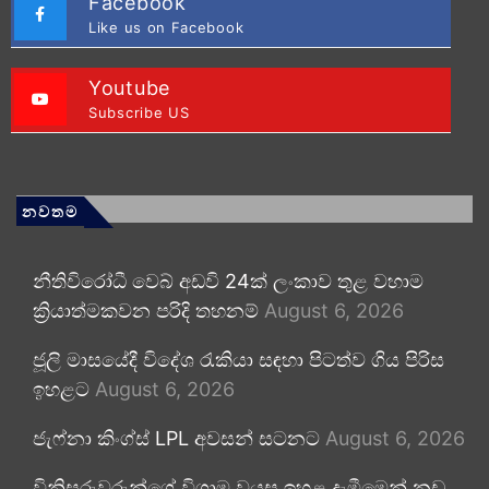
Facebook
Like us on Facebook
Youtube
Subscribe US
නවතම
නීතිවිරෝධී වෙබ් අඩවි 24ක් ලංකාව තුළ වහාම
ක්‍රියාත්මකවන පරිදි තහනම්
August 6, 2026
ජූලි මාසයේදී විදේශ රැකියා සඳහා පිටත්ව ගිය පිරිස
ඉහළට
August 6, 2026
ජැෆ්නා කිංග්ස් LPL අවසන් සටනට
August 6, 2026
විනිසුරුවරුන්ගේ විශ්‍රාම වයස ඉහළ දැමීමෙන් නඩු