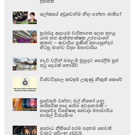
දිසාපති
ලෝකයේ අඩුවෙන්ම නිදා ගන්නා ජාතිය?
සුරාබදු ආදායම වාර්තාගත ලෙස ඉහළ
යාම සහ ආත්මභක්ෂක උරගයාගේ
කතාව – ආචාර්ය ප්‍රණීත් අභයසුන්දර
හිටපු මානව විද්‍යා මහාචාර්ය
නැව් වලින් බහලුම් මුහුදට පෙරලීම සුළු
පටු දෙයක් නොවේ
විශ්වවිද්‍යාල කඩඉම් ලකුණු නිකුත් කෙරේ
ප්‍රවේසම් වන්න; එල් නිනෝ යනු
පාරිසරික හෘද රෝග අවදානමකි –
හෘදවේද විශේෂඥ වෛද්‍ය මහාචාර්ය
නාමල් විජයසිංහ
අපරාධ නීතියේ පරම පදනම හෙවත්
වරදට සරිලන දඬුවම