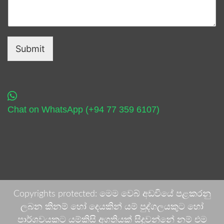
Submit
Chat on WhatsApp (+94 77 359 6107)
Copyrights protected: මෙම වෙබ් අඩවියේ පළකරනු
ලබන කිනම් හෝ දෙයකින් යම් පුද්ගලයකුට හෝ
පාර්ශවයකට යම්කිසි අගතියක් සිදුවන්නේ නම් එම