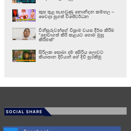
කුස තුළ සැඟවුණු නොනිදන කම්හල –
වෛද්‍ය සුගත් විජේවර්ධන
විනිසුරුවන්ගේ විශ්‍රාම වයස දීර්ඝ කිරීම
“දොවාගත් කිරි කළයට ගොම මුසු
කිරීමක්”
සිරිලක සොබා දම් අසිරිය ලොවට
කියාපාන දිවියන් ගේ දිවි සුරකිමු
SOCIAL SHARE