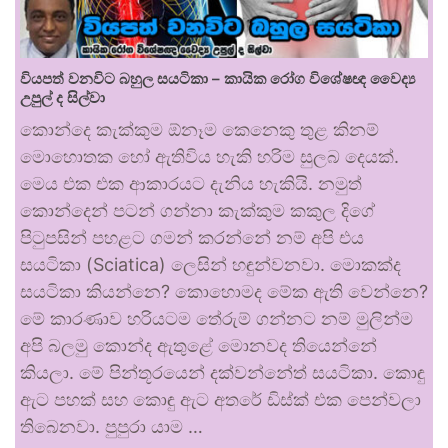
වියපත් වනවිට බහුල සයටිකා – කායික රෝග විශේෂඥ වෛද්‍ය
උපුල් ද සිල්වා
කොන්දෙ කැක්කුම ඕනෑම කෙනෙකු තුළ කිනම්
මොහොතක හෝ ඇතිවිය හැකි හරිම සුලබ දෙයක්.
මෙය එක එක ආකාරයට දැනිය හැකියි. නමුත්
කොන්දෙන් පටන් ගන්නා කැක්කුම කකුල දිගේ
පිටුපසින් පහළට ගමන් කරන්නේ නම් අපි එය
සයටිකා (Sciatica) ලෙසින් හඳුන්වනවා. මොකක්ද
සයටිකා කියන්නෙ? කොහොමද මේක ඇති වෙන්නෙ?
මේ කාරණාව හරියටම තේරුම් ගන්නට නම් මුලින්ම
අපි බලමු කොන්ද ඇතුළේ මොනවද තියෙන්නේ
කියලා. මේ පින්තූරයෙන් දක්වන්නේත් සයටිකා. කොඳු
ඇට පහක් සහ කොඳු ඇට අතරේ ඩිස්ක් එක පෙන්වලා
තිබෙනවා. පුපුරා යාම …