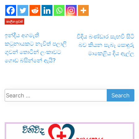
කාලීන පුවත්
ඉන්දීය අගමැති
වීදිය බණ්ඩාර සැඟවී සිටි
කටුනායකට නෑවිත් පලාලි
බව කියන සැබෑ සොඳුරු
ගුවන් තොටින් ලංකාවට
මාකෙළිය දිය ඇල්ල
ගොඩ බසින්නේ ඇයි?