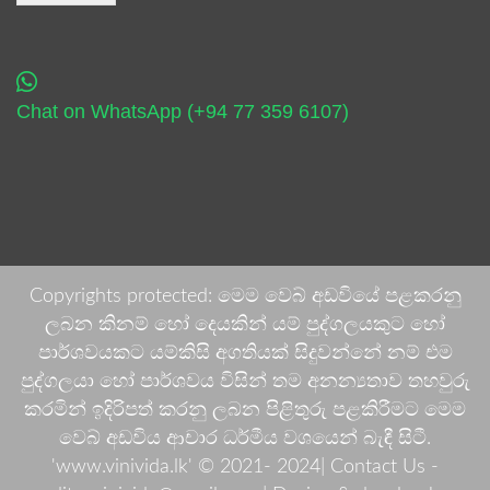
Chat on WhatsApp (+94 77 359 6107)
Copyrights protected: මෙම වෙබ් අඩවියේ පළකරනු
ලබන කිනම් හෝ දෙයකින් යම් පුද්ගලයකුට හෝ
පාර්ශවයකට යම්කිසි අගතියක් සිදුවන්නේ නම් එම
පුද්ගලයා හෝ පාර්ශවය විසින් තම අනන්‍යතාව තහවුරු
කරමින් ඉදිරිපත් කරනු ලබන පිළිතුරු පළකිරීමට මෙම
වෙබ් අඩවිය ආචාර ධර්මීය වශයෙන් බැඳී සිටී.
'www.vinivida.lk' © 2021- 2024| Contact Us -