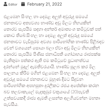
February 21, 2022
Editor
එළඹෙන සිංහල හා දෙමළ අලුත් අවුරුදු සමයේ
ජනතාවට අත්‍යවශ්‍ය භාණ්ඩ අඩු මිලට හිඟයකින්
තොරව සැපයීම සඳහා අන්තර් අමාත්‍යංශ කමිටුවක් පත්
කොට තිබේ.සිංහල හා දෙමළ අලුත් අවුරුදු සමයේ
ජනතාවට වැඩිපුරම අවශ්‍ය පාරිභෝගික භාණ්ඩ පිළිබඳව
වෙන් වශයෙන් සොයා බලා ඒවා අඩු මිලට හිඟයකින්
තොරව සැපයීම පිණිස ජනාධිපති ගෝඨාභය රාජපක්ෂ
මැතිතුමා පත්කර ඇති එම කමිටුවේ ප්‍රධානත්වය
දරන්නේ මුදල් ඇමතිවරයායි. භාණ්ඩ සුලබ කර මිල
පාලනය කිරීම මගින් එළඹෙන සිංහල හා දෙමළ අලුත්
අවුරුදු සමයේ ජනතාවට මුහුණ දීමට සිදුවන
පාරිභෝගික අපහසුතා දුරලීකට රජය අපේක්ෂා කරන
බව තලවාකැලේ මැදකුඹුර වතුයායේ (20)පැවති
උත්සවයකදී රාජ්‍ය ඇමති ලසන්ත අලගියවන්න මහතා
පැවසීය.