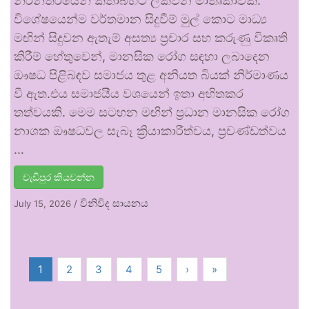
නිරන්තරයෙන් කතාබහට ලක්වන මාතෘකාවකි.
විශේෂයෙන්ම වර්තමාන සිදුවීම් මුල් කොට මාධ්‍ය
මඟින් සිදුවන ඇතැම් අසත්‍ය ප්‍රචාර සහ කරුණු විකෘති
කිරීම් හේතුවෙන්, මානසික රෝග සඳහා ලබාදෙන
ඖෂධ පිළිබඳව සමාජය තුළ අනියත බියක් නිර්මාණය
වී ඇත.එය සමාජයීය වශයෙන් ඉතා අහිතකර
තත්වයකි. මෙම සටහන මඟින් ප්‍රධාන මානසික රෝග
නාශක ඖෂධවල සැබෑ ක්‍රියාකාරීත්වය, ප්‍රචණ්ඩත්වය
…
වැඩිපුර කියවන්න
විනිවිද සායනය
July 15, 2026
/
1
2
3
4
5
›
»