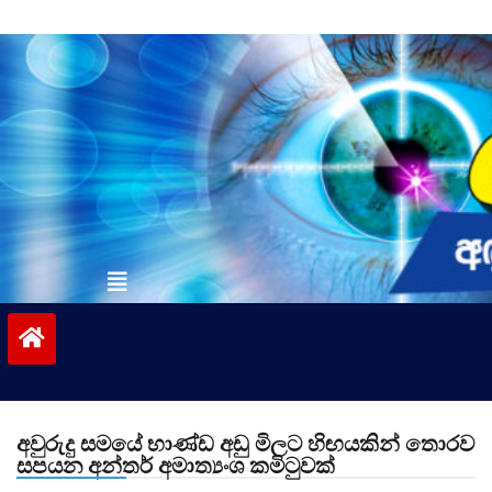
Skip
to
content
vinivida.lk
අවුරුදු සමයේ භාණ්ඩ අඩු මිලට හිඟයකින් තොරව
සපයන අන්තර් අමාත්‍යංශ කමිටුවක්