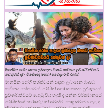
මානසික රෝග සඳහා ලබාදෙන ඖෂධ භාවිතය ප්‍රචණ්ඩත්වයට
හේතුවක් ද?- විශේෂඥ මනෝ වෛද්‍ය රූමි රූබන්
මානසික රෝගී තත්ත්වයන් සඳහා ලබාදෙන ඖෂධ
භාවිතය හේතුවෙන් රෝගීන් හෝ සාමාන්‍ය පුද්ගලයන්
ප්‍රචණ්ඩත්වයට යොමු විය හැකි ද යන්න වර්තමානයේ
රෝගීන්ගේ භාරකරුවන් මෙන්ම පොදු සමාජය තුළ ද