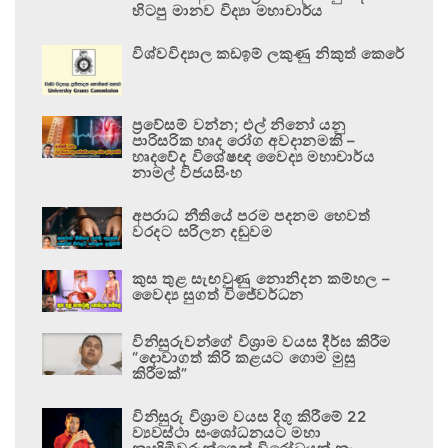
හිටපු මානව විද්‍යා මහාචාර්ය
විශ්වවිද්‍යාල කඩඉම් ලකුණු නිකුත් කෙරේ
ප්‍රවේසම් වන්න; එල් නිනෝ යනු
පාරිසරික හෘද රෝග අවදානමකි –
හෘදවේද විශේෂඥ වෛද්‍ය මහාචාර්ය
නාමල් විජයසිංහ
අපරාධ නීතියේ පරම පදනම හෙවත්
වරදට සරිලන දඬුවම
කුස තුළ සැඟවුණු නොනිදන කම්හල –
වෛද්‍ය සුගත් විජේවර්ධන
විනිසුරුවන්ගේ විශ්‍රාම වයස දීර්ඝ කිරීම
“දොවාගත් කිරි කළයට ගොම මුසු
කිරීමක්”
විනිසුරු විශ්‍රාම වයස දිගු කිරීමේ 22
ව්‍යවස්ථා සංශෝධනයට මහා