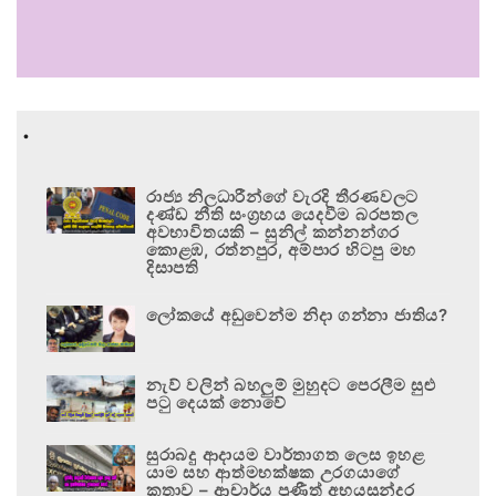
.
රාජ්‍ය නිලධාරීන්ගේ වැරදි තීරණවලට
දණ්ඩ නීති සංග්‍රහය යෙදවීම බරපතල
අවභාවිතයකි – සුනිල් කන්නන්ගර
කොළඹ, රත්නපුර, අම්පාර හිටපු මහ
දිසාපති
ලෝකයේ අඩුවෙන්ම නිදා ගන්නා ජාතිය?
නැව් වලින් බහලුම් මුහුදට පෙරලීම සුළු
පටු දෙයක් නොවේ
සුරාබදු ආදායම වාර්තාගත ලෙස ඉහළ
යාම සහ ආත්මභක්ෂක උරගයාගේ
කතාව – ආචාර්ය ප්‍රණීත් අභයසුන්දර