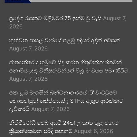
ප්‍රදේශ රැසකට මිලිමීටර 75 ඉක්ම වූ වැසි
August 7,
2026
තුන්වන පාසල් වාරයේ පළමු අදියර අදින් අවසන්
August 7, 2026
ජාත්‍යන්තරය හමුවේ සිදු කරන හිතුවක්කාරකමක්
නොවිය යුතු විනිසුරුවන්ගේ විශ්‍රාම වයස පමා කිරීම
August 7, 2026
කොළඹ මැගසින් බන්ධනාගාරයේ ‘ඊ’ වාට්ටුවේ
නොසන්සුන් තත්ත්වයක් ; STFය ඇතුළු ආරක්ෂාව
දැඩිකරයි
August 7, 2026
නීතිවිරෝධී වෙබ් අඩවි 24ක් ලංකාව තුළ වහාම
ක්‍රියාත්මකවන පරිදි තහනම්
August 6, 2026