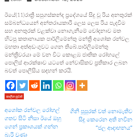
ඊයේ(11)රාත්‍රී සපුගස්කන්ද ප්‍රදේශයේ සිදු වූ රිය අනතුරක්
සම්බන්ධයෙන් අන්තරායකාරී ලෙස ලෙස රිය පැදවීම
සහ අනතුරක් වළක්වා නොගැනීමේ චෝදනාව මත
හිටපු කතානායක පාර්ලිමේන්තු මන්ත්‍රී අශෝක රන්වල
මහතා අත්අඩංගුවට ගෙන තිබේ.පාර්ලිමේන්තු
මන්ත්‍රීවරයා මේ වන විට කොළඹ ජාතික රෝහලේ
පොලිස් ආරක්ෂාව යටතේ නේවාසිකව ප්‍රතිකාර ලබන
බවත් පොලීසිය සඳහන් කරයි.
කාලීන පුවත්
අශෝක රන්වල රෝහල්
ගිනි පුපුරක් වත් නොමැතිව
ගතව සිටි නිසා ඊයේ ඔහු
සිදු කෙරෙන අති නවීන
ගෙන් ප්‍රකාශයක් ගන්න
“ජල ආදාහනය”
බැරි වුණා