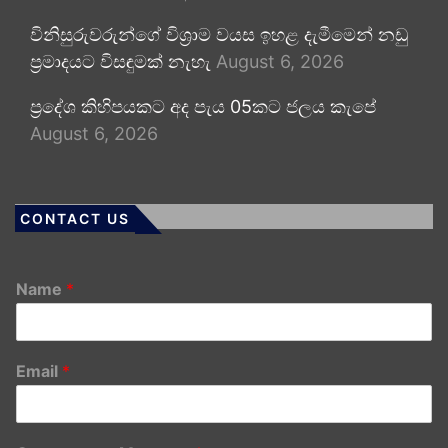
විනිසුරුවරුන්ගේ විශ්‍රාම වයස ඉහළ දැමීමෙන් නඩු
ප්‍රමාදයට විසඳුමක් නැහැ
August 6, 2026
ප්‍රදේශ කිහිපයකට අද පැය 05කට ජලය කැපේ
August 6, 2026
CONTACT US
Name
*
Email
*