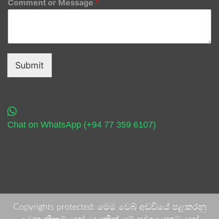
Comment or Message
*
Submit
Chat on WhatsApp (+94 77 359 6107)
Copyrights protected: මෙම වෙබ් අඩවියේ පළකරනු