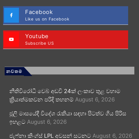
Facebook
Like us on Facebook
Youtube
Subscribe US
නවතම
නීතිවිරෝධී වෙබ් අඩවි 24ක් ලංකාව තුළ වහාම
ක්‍රියාත්මකවන පරිදි තහනම්
August 6, 2026
ජූලි මාසයේදී විදේශ රැකියා සඳහා පිටත්ව ගිය පිරිස
ඉහළට
August 6, 2026
ජැෆ්නා කිංග්ස් LPL අවසන් සටනට
August 6, 2026