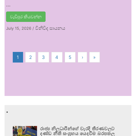
…
වැඩිපුර කියවන්න
විනිවිද සායනය
July 15, 2026
/
1
2
3
4
5
›
»
.
රාජ්‍ය නිලධාරීන්ගේ වැරදි තීරණවලට
දණ්ඩ නීති සංග්‍රහය යෙදවීම බරපතල