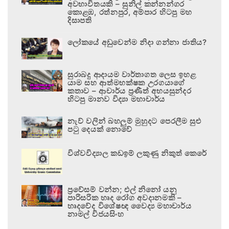
අවභාවිතයකි – සුනිල් කන්නන්ගර
කොළඹ, රත්නපුර, අම්පාර හිටපු මහ
දිසාපති
ලෝකයේ අඩුවෙන්ම නිදා ගන්නා ජාතිය?
සුරාබදු ආදායම වාර්තාගත ලෙස ඉහළ
යාම සහ ආත්මභක්ෂක උරගයාගේ
කතාව – ආචාර්ය ප්‍රණීත් අභයසුන්දර
හිටපු මානව විද්‍යා මහාචාර්ය
නැව් වලින් බහලුම් මුහුදට පෙරලීම සුළු
පටු දෙයක් නොවේ
විශ්වවිද්‍යාල කඩඉම් ලකුණු නිකුත් කෙරේ
ප්‍රවේසම් වන්න; එල් නිනෝ යනු
පාරිසරික හෘද රෝග අවදානමකි –
හෘදවේද විශේෂඥ වෛද්‍ය මහාචාර්ය
නාමල් විජයසිංහ