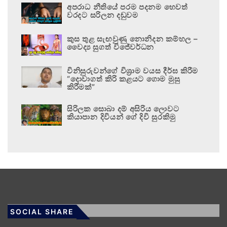
අපරාධ නීතියේ පරම පදනම හෙවත්
වරදට සරිලන දඬුවම
කුස තුළ සැඟවුණු නොනිදන කම්හල –
වෛද්‍ය සුගත් විජේවර්ධන
විනිසුරුවන්ගේ විශ්‍රාම වයස දීර්ඝ කිරීම
“දොවාගත් කිරි කළයට ගොම මුසු
කිරීමක්”
සිරිලක සොබා දම් අසිරිය ලොවට
කියාපාන දිවියන් ගේ දිවි සුරකිමු
SOCIAL SHARE