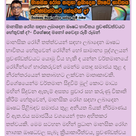
මානසික රෝග සඳහා ලබාදෙන ඖෂධ භාවිතය ප්‍රචණ්ඩත්වයට
හේතුවක් ද?- විශේෂඥ මනෝ වෛද්‍ය රූමි රූබන්
මානසික රෝගී තත්ත්වයන් සඳහා ලබාදෙන ඖෂධ
භාවිතය හේතුවෙන් රෝගීන් හෝ සාමාන්‍ය පුද්ගලයන්
ප්‍රචණ්ඩත්වයට යොමු විය හැකි ද යන්න වර්තමානයේ
රෝගීන්ගේ භාරකරුවන් මෙන්ම පොදු සමාජය තුළ ද
නිරන්තරයෙන් කතාබහට ලක්වන මාතෘකාවකි.
විශේෂයෙන්ම වර්තමාන සිදුවීම් මුල් කොට මාධ්‍ය
මඟින් සිදුවන ඇතැම් අසත්‍ය ප්‍රචාර සහ කරුණු විකෘති
කිරීම් හේතුවෙන්, මානසික රෝග සඳහා ලබාදෙන
ඖෂධ පිළිබඳව සමාජය තුළ අනියත බියක් නිර්මාණය
වී ඇත.එය සමාජයීය වශයෙන් ඉතා අහිතකර
තත්වයකි. මෙම සටහන මඟින් ප්‍රධාන මානසික රෝග
නාශක ඖෂධවල සැබෑ ක්‍රියාකාරීත්වය, ප්‍රචණ්ඩත්වය