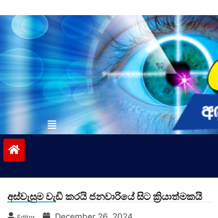
Skip
to
content
vinivida.lk
අස්වැසුම වැඩි කරයි ජනවාරියේ සිට ක්‍රියාත්මකයි
December 26, 2024
Editor