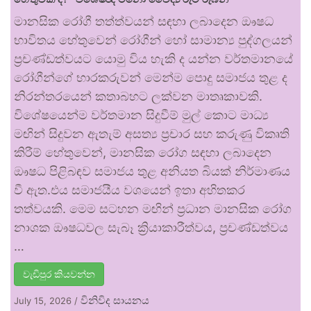
මානසික රෝගී තත්ත්වයන් සඳහා ලබාදෙන ඖෂධ
භාවිතය හේතුවෙන් රෝගීන් හෝ සාමාන්‍ය පුද්ගලයන්
ප්‍රචණ්ඩත්වයට යොමු විය හැකි ද යන්න වර්තමානයේ
රෝගීන්ගේ භාරකරුවන් මෙන්ම පොදු සමාජය තුළ ද
නිරන්තරයෙන් කතාබහට ලක්වන මාතෘකාවකි.
විශේෂයෙන්ම වර්තමාන සිදුවීම් මුල් කොට මාධ්‍ය
මඟින් සිදුවන ඇතැම් අසත්‍ය ප්‍රචාර සහ කරුණු විකෘති
කිරීම් හේතුවෙන්, මානසික රෝග සඳහා ලබාදෙන
ඖෂධ පිළිබඳව සමාජය තුළ අනියත බියක් නිර්මාණය
වී ඇත.එය සමාජයීය වශයෙන් ඉතා අහිතකර
තත්වයකි. මෙම සටහන මඟින් ප්‍රධාන මානසික රෝග
නාශක ඖෂධවල සැබෑ ක්‍රියාකාරීත්වය, ප්‍රචණ්ඩත්වය
…
වැඩිපුර කියවන්න
විනිවිද සායනය
July 15, 2026
/