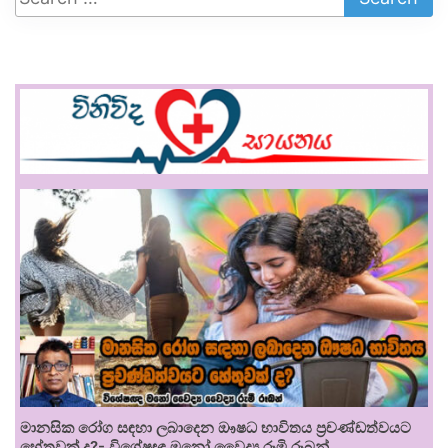
මානසික රෝග සඳහා ලබාදෙන ඖෂධ භාවිතය ප්‍රචණ්ඩත්වයට
හේතුවක් ද?- විශේෂඥ මනෝ වෛද්‍ය රූමි රූබන්