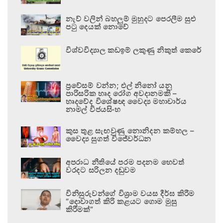
නැව් වලින් බහලුම් මුහුදට පෙරලීම සුළු
පටු දෙයක් නොවේ
විශ්වවිද්‍යාල කඩඉම් ලකුණු නිකුත් කෙරේ
ප්‍රවේසම් වන්න; එල් නිනෝ යනු
පාරිසරික හෘද රෝග අවදානමකි –
හෘදවේද විශේෂඥ වෛද්‍ය මහාචාර්ය
නාමල් විජයසිංහ
කුස තුළ සැඟවුණු නොනිදන කම්හල –
වෛද්‍ය සුගත් විජේවර්ධන
අපරාධ නීතියේ පරම පදනම හෙවත්
වරදට සරිලන දඬුවම
විනිසුරුවන්ගේ විශ්‍රාම වයස දීර්ඝ කිරීම
“දොවාගත් කිරි කළයට ගොම මුසු
කිරීමක්”