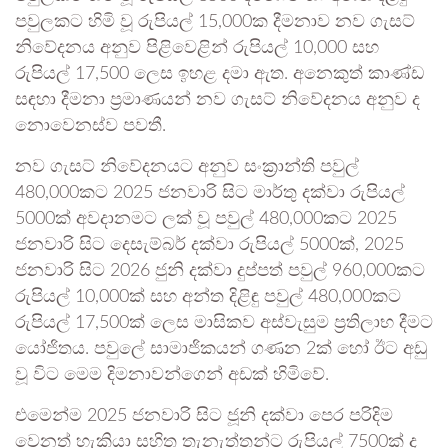
පවුලකට හිමි වූ රුපියල් 15,000ක දීමනාව නව ගැසට්
නිවේදනය අනුව පිළිවෙළින් රුපියල් 10,000 සහ
රුපියල් 17,500 ලෙස ඉහළ දමා ඇත. අනෙකුත් කාණ්ඩ
සඳහා දීමනා ප්‍රමාණයන් නව ගැසට් නිවේදනය අනුව ද
නොවෙනස්ව පවතී.
නව ගැසට් නිවේදනයට අනුව සංක්‍රාන්ති පවුල්
480,000කට 2025 ජනවාරි සිට මාර්තු දක්වා රුපියල්
5000ක් අවදානමට ලක් වූ පවුල් 480,000කට 2025
ජනවාරි සිට දෙසැම්බර් දක්වා රුපියල් 5000ක්, 2025
ජනවාරි සිට 2026 ජුනි දක්වා දුප්පත් පවුල් 960,000කට
රුපියල් 10,000ක් සහ අන්ත දිළිඳු පවුල් 480,000කට
රුපියල් 17,500ක් ලෙස මාසිකව අස්වැසුම ප්‍රතිලාභ දීමට
යෝජිතය. පවුලේ සාමාජිකයන් ගණන 2ක් හෝ ඊට අඩු
වූ විට මෙම දිමනාවන්ගෙන් අඩක් හිමිවේ.
එමෙන්ම 2025 ජනවාරි සිට ජූනි දක්වා පෙර පරිදිම
වෙනත් හැකියා සහිත තැනැත්තන්ට රුපියල් 7500ක් ද