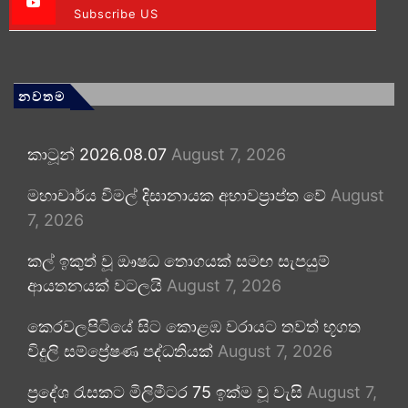
Subscribe US
නවතම
කාටූන් 2026.08.07
August 7, 2026
මහාචාර්ය විමල් දිසානායක අභාවප්‍රාප්ත වේ
August
7, 2026
කල් ඉකුත් වූ ඖෂධ තොගයක් සමඟ සැපයුම්
ආයතනයක් වටලයි
August 7, 2026
කෙරවලපිටියේ සිට කොළඹ වරායට තවත් භූගත
විදුලි සම්ප්‍රේෂණ පද්ධතියක්
August 7, 2026
ප්‍රදේශ රැසකට මිලිමීටර 75 ඉක්ම වූ වැසි
August 7,