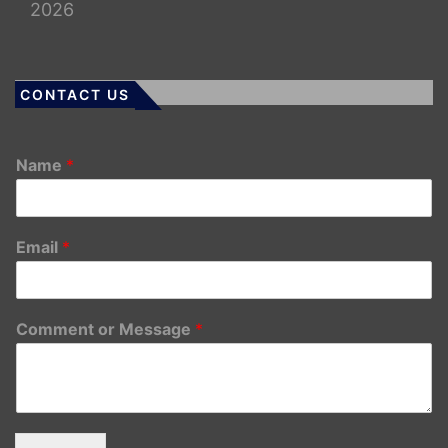
2026
CONTACT US
Name
*
Email
*
Comment or Message
*