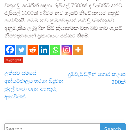
වකුගඩු රෝගීන් සඳහා රුපියල් 7500ක් ද වැඩිහිටියන්ට
රුපියල් 3000ක් ද දීමට නව ගැසට් නිවේදනයට අනුව
යෝජිතයි. මෙම නව ක්‍රමවේදයන් පාර්ලිමේන්තුවේ
අනුමැතිය ලැබූ දින සිට ක්‍රියාත්මක වන බව නව ගැසට්
නිවේදනයෙන් ප්‍රකාශයට පත්කර තිබේ.
කාලීන පුවත්
උත්සව සමයේ
දුම්වැටිවලින් තොර කලාප
අන්තර්ජාලය හරහා සිදුවන
200ක්
මුදල් වංචා ගැන අනතුරු
ඇඟවීමක්