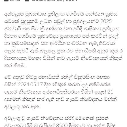
අස්වැසුම සුබසාධක ප්‍රතිලාභ ගෙවීමේ යෝජනා ක්‍රමය
යටතේ සුදුසුකම් ලබන පවුල් හා පුද්ගලයන්ට 2025
ජනවාරි මස සිට ක්‍රියාත්මක වන පරිදි මාසිකව ප්‍රතිලාභ
දීමනා ගෙවීමේ ක්‍රමවේදය ප්‍රකාශයට පත් කරමින් මුදල්
හා ක්‍රමසම්පාදන සහ ආර්ථික සංවර්ධන ඇමැතිවරයා
ලෙස පැවරී ඇති බලතල ප්‍රකාරව ජනාධිපති අනුර කුමාර
දිසානායක මහතා විසින් නව ගැසට් නිවේදනයක් නිකුත්
කර තිබේ.
මේ අනුව හිටපු ජනාධිපති රනිල් වික්‍රමසිංහ මහතා
විසින් 2024.05.17 දින නිකුත් කරන ලද අතිවිශේෂ
ගැසට් නිවේදනය ද ජනාධිපතිවරයා විසින් ඉකුත් 21
දාතමින් නිකුත් කර ඇති නව ගැසට් නිවේදනය මඟින්
අවලංගු කර ඇත.
අවලංගු වූ ගැසට් නිවේදනය පරිදි මෙතෙක් දුප්පත්
පවුලකට හිමි වූ රුපියල් 8500 දීමනාව හා අන්ත දිළිඳු