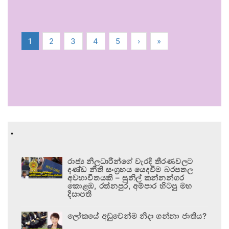
1
2
3
4
5
›
»
.
රාජ්‍ය නිලධාරීන්ගේ වැරදි තීරණවලට
දණ්ඩ නීති සංග්‍රහය යෙදවීම බරපතල
අවභාවිතයකි – සුනිල් කන්නන්ගර
කොළඹ, රත්නපුර, අම්පාර හිටපු මහ
දිසාපති
ලෝකයේ අඩුවෙන්ම නිදා ගන්නා ජාතිය?