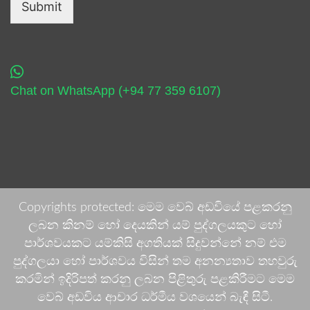
Submit
Chat on WhatsApp (+94 77 359 6107)
Copyrights protected: මෙම වෙබ් අඩවියේ පළකරනු
ලබන කිනම් හෝ දෙයකින් යම් පුද්ගලයකුට හෝ
පාර්ශවයකට යම්කිසි අගතියක් සිදුවන්නේ නම් එම
පුද්ගලයා හෝ පාර්ශවය විසින් තම අනන්‍යතාව තහවුරු
කරමින් ඉදිරිපත් කරනු ලබන පිළිතුරු පළකිරීමට මෙම
වෙබ් අඩවිය ආචාර ධර්මීය වශයෙන් බැඳී සිටී.