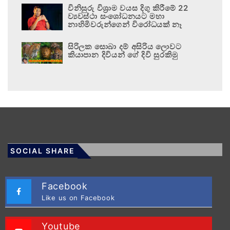
විනිසුරු විශ්‍රාම වයස දිගු කිරීමේ 22
ව්‍යවස්ථා සංශෝධනයට මහා
නාහිමිවරුන්ගෙන් විරෝධයක් නෑ
සිරිලක සොබා දම් අසිරිය ලොවට
කියාපාන දිවියන් ගේ දිවි සුරකිමු
SOCIAL SHARE
Facebook
Like us on Facebook
Youtube