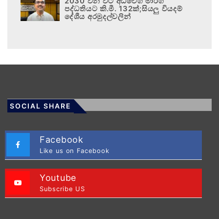
2030 වන විට අධිවේගී මාර්ග
පද්ධතියට කි.මී. 132ක්;සියලු වියදම්
දේශීය අරමුදල්වලින්
SOCIAL SHARE
Facebook
Like us on Facebook
Youtube
Subscribe US