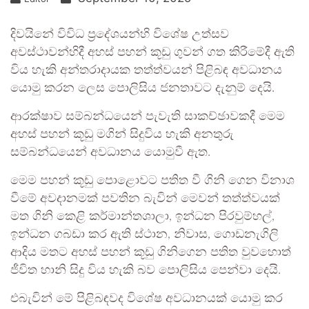
දිවයිනේ විවිධ ප්‍රදේශයන්හි විශේෂ උත්සව
අවස්ථාවන්හිදී අහස් පහන් කූඩු ගුවන් ගත කිරීමේදී ඇති
විය හැකි අන්තරාදායක තත්ත්වයන් පිළිබඳ අවධානය
යොමු කරන ලෙස පොලිසිය ජනතාවට දැනුම් දෙයි.
ආරක්ෂාව සම්බන්ධයෙන් පැවැති සාකච්ඡාවකදී මෙම
අහස් පහන් කූඩු මගින් සිදුවිය හැකි අනතුරු
සම්බන්ධයෙන් අවධානය යොමුවී ඇත.
මෙම පහන් කූඩු පොළොවට පතිත වී ගිනි ගෙන විනාශ
වීමේ අවදානමක් පවතින බැවින් මෙවන් තත්ත්වයක්
මත ගිනි කෙළි කර්මාන්තශාලා, ඉන්ධන පිරවුම්හල්,
ඉන්ධන ගබඩා කර ඇති ස්ථාන, නිවාස, ගොඩනැගිලි
ආදිය මතට අහස් පහන් කූඩු ගිනිගෙන පතිත වුවහොත්
ජීවිත හානි සිදු විය හැකි බව පොලිසිය පෙන්වා දෙයි.
එබැවින් මේ පිළිබඳවද විශේෂ අවධානයක් යොමු කර