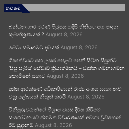
නවතම
බන්ධනාගාර මරණ පිටුපස හදිසි නීතියට මග පාදන
කුමන්ත්‍රණයක් ?
August 8, 2026
මෙටා සමාගමට දඩයක්
August 8, 2026
ශිෂ්‍යත්වයට සහ උසස් පෙළට පෙනී සිටින සිසුන්ට
‘සිසු සැරිය’ සේවාව ක්‍රියාත්මකයි – ජාතික ගමනාගමන
කොමිෂන් සභාව
August 8, 2026
දත්ත ආරක්ෂණ අධිකාරියෙන් රාජ්‍ය අංශය සඳහා නව
චක්‍ර ලේඛයක් නිකුත් කරයි
August 8, 2026
විනිසුරුවරුන්ගේ විශ්‍රාම වයස දීර්ඝ කිරීමේ
සංශෝධනයට ජනමත විචාරණයක් අවශ්‍ය වුවහොත්
ඊට සූදානම්
August 8, 2026