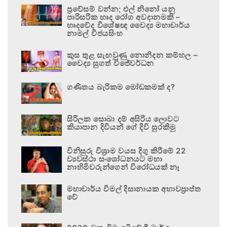
ප්‍රවේසම් වන්න; එල් නිනෝ යනු
පාරිසරික හෘද රෝග අවදානමකි –
හෘදවේද විශේෂඥ වෛද්‍ය මහාචාර්ය
නාමල් විජයසිංහ
කුස තුළ සැඟවුණු නොනිදන කම්හල –
වෛද්‍ය සුගත් විජේවර්ධන
ගණිතය බැරිකම මෝඩකමක් ද?
සිරිලක සොබා දම් අසිරිය ලොවට
කියාපාන දිවියන් ගේ දිවි සුරකිමු
විනිසුරු විශ්‍රාම වයස දිගු කිරීමේ 22
ව්‍යවස්ථා සංශෝධනයට මහා
නාහිමිවරුන්ගෙන් විරෝධයක් නෑ
මහාචාර්ය විමල් දිසානායක අභාවප්‍රාප්ත
වේ