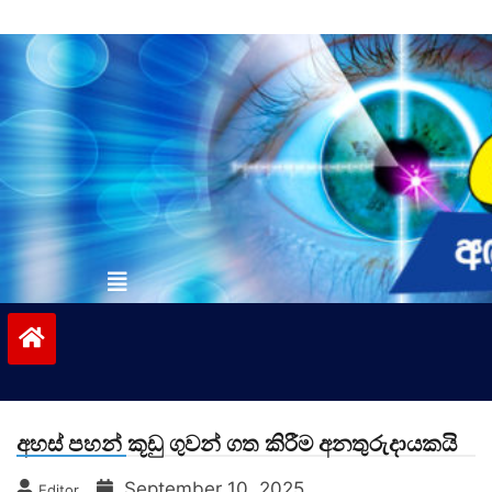
Skip
to
content
vinivida.lk
අහස් පහන් කූඩු ගුවන් ගත කිරීම අනතුරුදායකයි
September 10, 2025
Editor