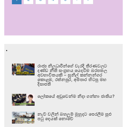
.
රාජ්‍ය නිලධාරීන්ගේ වැරදි තීරණවලට
දණ්ඩ නීති සංග්‍රහය යෙදවීම බරපතල
අවභාවිතයකි – සුනිල් කන්නන්ගර
කොළඹ, රත්නපුර, අම්පාර හිටපු මහ
දිසාපති
ලෝකයේ අඩුවෙන්ම නිදා ගන්නා ජාතිය?
නැව් වලින් බහලුම් මුහුදට පෙරලීම සුළු
පටු දෙයක් නොවේ