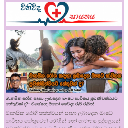
මානසික රෝග සඳහා ලබාදෙන ඖෂධ භාවිතය ප්‍රචණ්ඩත්වයට
හේතුවක් ද?- විශේෂඥ මනෝ වෛද්‍ය රූමි රූබන්
මානසික රෝගී තත්ත්වයන් සඳහා ලබාදෙන ඖෂධ
භාවිතය හේතුවෙන් රෝගීන් හෝ සාමාන්‍ය පුද්ගලයන්