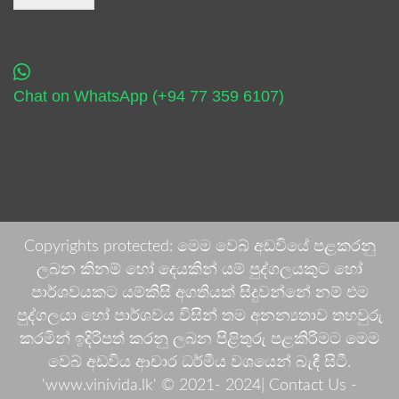
Chat on WhatsApp (+94 77 359 6107)
Copyrights protected: මෙම වෙබ් අඩවියේ පළකරනු
ලබන කිනම් හෝ දෙයකින් යම් පුද්ගලයකුට හෝ
පාර්ශවයකට යම්කිසි අගතියක් සිදුවන්නේ නම් එම
පුද්ගලයා හෝ පාර්ශවය විසින් තම අනන්‍යතාව තහවුරු
කරමින් ඉදිරිපත් කරනු ලබන පිළිතුරු පළකිරීමට මෙම
වෙබ් අඩවිය ආචාර ධර්මීය වශයෙන් බැඳී සිටී.
'www.vinivida.lk' © 2021- 2024| Contact Us -