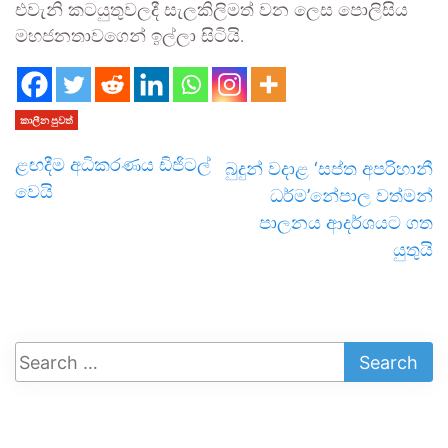
එවැනි කටයුතුවලදී සැලකිලිමත් වන ලෙස පොලිසිය
මහජනතාවගෙන් ඉල්ලා සිටියි.
කාලීන පුවත්
ළඟදීම අධිකරණය ඩිජිටල්
බුදුන් වදාළ ‘සප්ත අපරිහානී
වෙයි
ධර්ම’නේපාල වත්මන්
පාලනය ආදර්ශයට ගත
යුතුයි