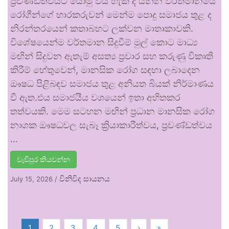
ප්‍රචණ්ඩත්වයට යොමු විය හැකි ද යන්න වර්තමානයේ
රෝගීන්ගේ භාරකරුවන් මෙන්ම පොදු සමාජය තුළ ද
නිරන්තරයෙන් කතාබහට ලක්වන මාතෘකාවකි.
විශේෂයෙන්ම වර්තමාන සිදුවීම් මුල් කොට මාධ්‍ය
මඟින් සිදුවන ඇතැම් අසත්‍ය ප්‍රචාර සහ කරුණු විකෘති
කිරීම් හේතුවෙන්, මානසික රෝග සඳහා ලබාදෙන
ඖෂධ පිළිබඳව සමාජය තුළ අනියත බියක් නිර්මාණය
වී ඇත.එය සමාජයීය වශයෙන් ඉතා අහිතකර
තත්වයකි. මෙම සටහන මඟින් ප්‍රධාන මානසික රෝග
නාශක ඖෂධවල සැබෑ ක්‍රියාකාරීත්වය, ප්‍රචණ්ඩත්වය
…
වැඩිපුර කියවන්න
විනිවිද සායනය
July 15, 2026
/
1
2
3
4
5
›
»