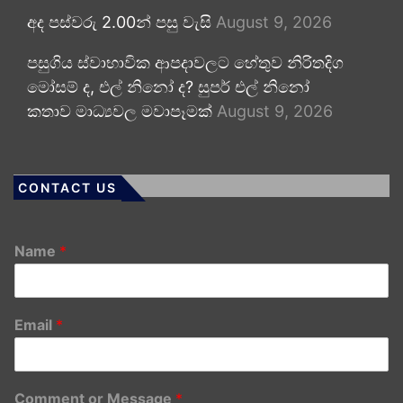
අද පස්වරු 2.00න් පසු වැසි
August 9, 2026
පසුගිය ස්වාභාවික ආපදාවලට හේතුව නිරිතදිග
මෝසම් ද, එල් නිනෝ ද? සුපර් එල් නිනෝ
කතාව මාධ්‍යවල මවාපෑමක්
August 9, 2026
CONTACT US
Name
*
Email
*
Comment or Message
*