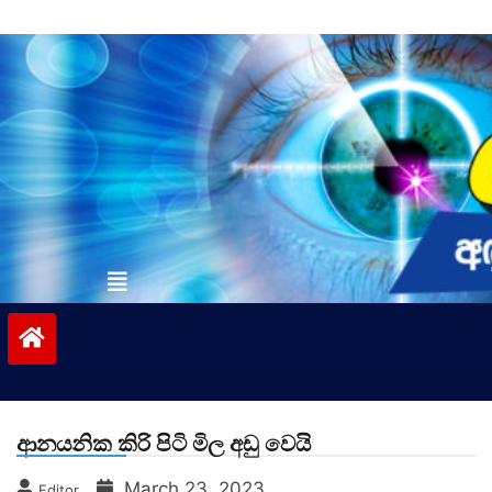
Skip
to
content
vinivida.lk
ආනයනික කිරි පිටි මිල අඩු වෙයි
March 23, 2023
Editor