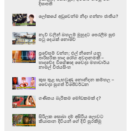
දිසාපති
ලෝකයේ අඩුවෙන්ම නිදා ගන්නා ජාතිය?
නැව් වලින් බහලුම් මුහුදට පෙරලීම සුළු
පටු දෙයක් නොවේ
ප්‍රවේසම් වන්න; එල් නිනෝ යනු
පාරිසරික හෘද රෝග අවදානමකි –
හෘදවේද විශේෂඥ වෛද්‍ය මහාචාර්ය
නාමල් විජයසිංහ
කුස තුළ සැඟවුණු නොනිදන කම්හල –
වෛද්‍ය සුගත් විජේවර්ධන
ගණිතය බැරිකම මෝඩකමක් ද?
සිරිලක සොබා දම් අසිරිය ලොවට
කියාපාන දිවියන් ගේ දිවි සුරකිමු