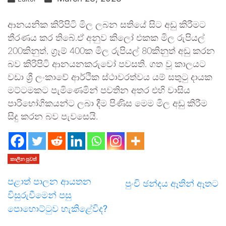
ආනයනික කිරිපිටි මිල ලබන සතියේ සිට අඩු කිරීමට
තීරණය කර තිබේ.ඒ අනුව කිලෝ එකක මිල රුපියල්
200කිනුත්, ග්‍රෑම් 400ක මිල රුපියල් 80කිනුත් අඩු කරන
බව කිරිපිටි ආනයනකරුවෝ පවසති. ගත වූ කාලයට
වඩා ශ්‍රී ලංකාවේ ආර්ථික ස්ථාවරත්වය යම් සතුටු දායක
මට්ටමකට පැමිණෙමින් පවතින අතර එහි වාසිය
පාරිභෝගිකයන්ට ලබා දීම පිණිස මෙම මිල අඩු කිරීම
සිදු කරන බව පැවසෙයි.
කාලීන පුවත්
පළාත් පාලන ආයතන
පුංචි ඡන්දය ඈතින් ඈතට
විසුරුවීමෙන් පසු
පොහොට්ටුව හැකිළේවිද?