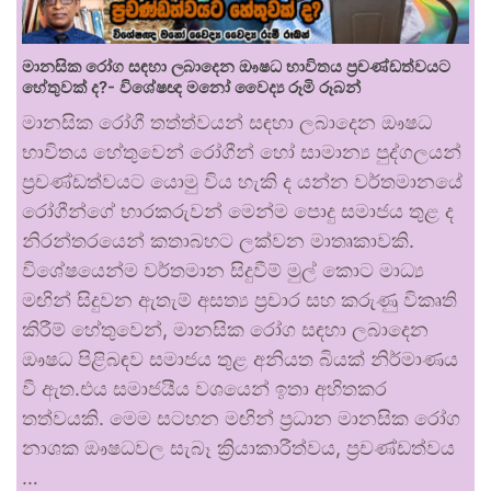
මානසික රෝග සඳහා ලබාදෙන ඖෂධ භාවිතය ප්‍රචණ්ඩත්වයට
හේතුවක් ද?- විශේෂඥ මනෝ වෛද්‍ය රූමි රූබන්
මානසික රෝගී තත්ත්වයන් සඳහා ලබාදෙන ඖෂධ
භාවිතය හේතුවෙන් රෝගීන් හෝ සාමාන්‍ය පුද්ගලයන්
ප්‍රචණ්ඩත්වයට යොමු විය හැකි ද යන්න වර්තමානයේ
රෝගීන්ගේ භාරකරුවන් මෙන්ම පොදු සමාජය තුළ ද
නිරන්තරයෙන් කතාබහට ලක්වන මාතෘකාවකි.
විශේෂයෙන්ම වර්තමාන සිදුවීම් මුල් කොට මාධ්‍ය
මඟින් සිදුවන ඇතැම් අසත්‍ය ප්‍රචාර සහ කරුණු විකෘති
කිරීම් හේතුවෙන්, මානසික රෝග සඳහා ලබාදෙන
ඖෂධ පිළිබඳව සමාජය තුළ අනියත බියක් නිර්මාණය
වී ඇත.එය සමාජයීය වශයෙන් ඉතා අහිතකර
තත්වයකි. මෙම සටහන මඟින් ප්‍රධාන මානසික රෝග
නාශක ඖෂධවල සැබෑ ක්‍රියාකාරීත්වය, ප්‍රචණ්ඩත්වය
…