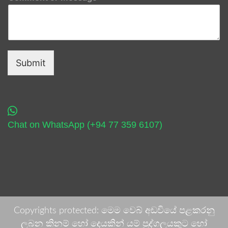
Submit
Chat on WhatsApp (+94 77 359 6107)
Copyrights protected: මෙම වෙබ් අඩවියේ පළකරනු
ලබන කිනම් හෝ දෙයකින් යම් පුද්ගලයකුට හෝ