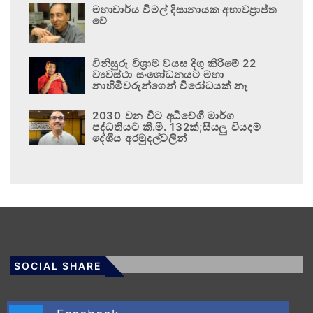
මහාචාර්ය විමල් දිසානායක අභාවප්‍රාප්ත
වේ
විනිසුරු විශ්‍රාම වයස දිගු කිරීමේ 22
ව්‍යවස්ථා සංශෝධනයට මහා
නාහිමිවරුන්ගෙන් විරෝධයක් නෑ
2030 වන විට අධිවේගී මාර්ග
පද්ධතියට කි.මී. 132ක්;සියලු වියදම්
දේශීය අරමුදල්වලින්
SOCIAL SHARE