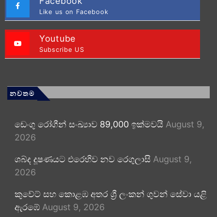
Facebook
Like us on Facebook
Youtube
Subscribe US
නවතම
ඩෙංගු රෝගීන් සංඛ්‍යාව 89,000 ඉක්මවයි
August 9,
2026
ශබ්ද දූෂණයට එරෙහිව නව රෙගුලාසි
August 9,
2026
කුවේට් සහ කොළඹ අතර ශ්‍රී ලංකන් ගුවන් සේවා යළි
ඇරඹේ
August 9, 2026