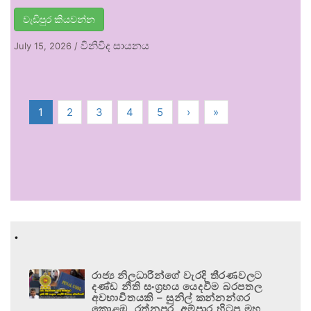
වැඩිපුර කියවන්න
විනිවිද සායනය
July 15, 2026
/
1
2
3
4
5
›
»
.
රාජ්‍ය නිලධාරීන්ගේ වැරදි තීරණවලට
දණ්ඩ නීති සංග්‍රහය යෙදවීම බරපතල
අවභාවිතයකි – සුනිල් කන්නන්ගර
කොළඹ, රත්නපුර, අම්පාර හිටපු මහ