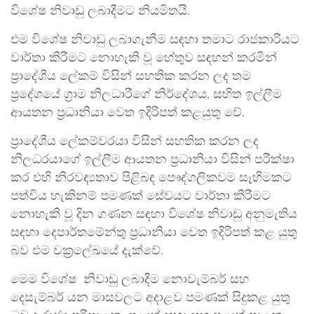
විශේෂ නිවාඩු ලබාදීමට නියමිතයි.
එම විශේෂ නිවාඩු ලබාගැනීම සඳහා තමාට රාජකාරියට
වාර්තා කිරීමට නොහැකි වූ හේතුව සඳහන් කරමින්
ප්‍රාදේශීය ලේකම් විසින් සහතික කරන ලද තම
ප්‍රදේශයේ ග්‍රාම නිලධාරීගේ නිර්දේශය, සහිත ඉල්ලීම
ආයතන ප්‍රධානියා වෙත ඉදිරිපත් කළයුතු වේ.
ප්‍රාදේශීය ලේකම්වරයා විසින් සහතික කරන ලද
නිලධරයාගේ ඉල්ලීම ආයතන ප්‍රධානියා විසින් පරීක්ෂා
කර එහි නිරවද්‍යතාව පිළිබඳ පෞද්ගලිකවම සෑහිමකට
පත්විය හැකිනම් පමණක් සේවයට වාර්තා කිරීමට
නොහැකි වූ දින ගණන සඳහා විශේෂ නිවාඩු අනුමැතිය
සඳහා දෙපාර්තමේන්තු ප්‍රධානියා වෙත ඉදිරිපත් කළ යුතු
බව එම චක්‍රලේඛයේ දැක්වේ.
මෙම විශේෂ නිවාඩු ලබාදීම නොවැම්බර් සහ
දෙසැම්බර් යන මාසවලට අදාළව පමණක් සිදුකළ යුතු