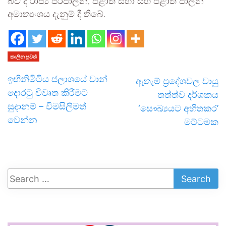
බව ද රාජ්‍ය පරිපාලන, පළාත් සභා සහ පළාත් පාලන
අමාත්‍යංශය දැනුම් දී තිබේ.
කාලීන පුවත්
ඉඟිනිමිටිය ජලාශයේ වාන්
ඇතැම් ප්‍රදේශවල වායු
දොරටු විවෘත කිරීමට
තත්ත්ව දර්ශකය
සුදානම් – විමසිලිමත්
‘සෞඛ්‍යයට අහිතකර’
වෙන්න
මට්ටමක