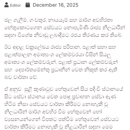
December 16, 2025
Editor
ජල ගැලීම්, ගංවතුර, නායයෑම් සහ මාර්ග අවහිරතා
හේතුකොටගෙන සේවයට නොපැමිණි රාජ්‍ය නිලධාරීන්
සඳහා විශේෂ නිවාඩු ලබාදීමට රජය තීරණය කර තිබේ.
ඊට අදාළ චක්‍රලේඛය රාජ්‍ය පරිපාන, පළාත් සභා සහ
පළාත්පාලන අමාත්‍යංශ ලේකම්වරයා විසින් සියලු
අමාත්‍යංශ ලේකම්වරුන්, පළාත් ප්‍රධාන ලේකම්වරුන්
සහ දෙපාර්තමේන්තු ප්‍රධානීන් වෙත නිකුත් කර ඇති
බව වාර්තා වේ.
ඒ අනුව සුළි කුණාටුව හේතුවෙන් සිය පදිංචි ස්ථානයේ
සිට සේවා ස්ථානය වෙත පොදු ප්‍රවාහන සේවා ඇණ
හිටීම නිසා සේවයට වාර්තා කිරීමට නොහැකි වූ
නිලධාරීන් මාර්ග අවහිර වීම හේතුවෙන් හෝ
ව්‍යසනයන්ගෙන් විපතට පත්වීම හේතුවෙන් සේවයට
වාර්තා කිරීමට නොහැකි වූ නිළධාරීන් සඳහා මෙම