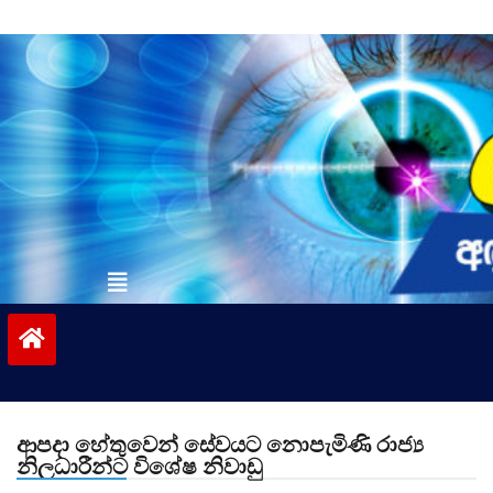
Skip
to
content
vinivida.lk
ආපදා හේතුවෙන් සේවයට නොපැමිණි රාජ්‍ය
නිලධාරීන්ට විශේෂ නිවාඩු