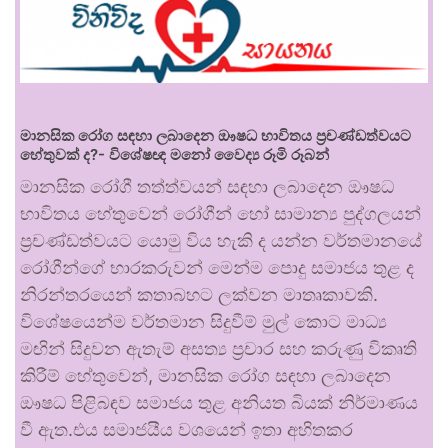
මානසික රෝග සඳහා ලබාදෙන ඖෂධ භාවිතය ප්‍රචණ්ඩත්වයට
හේතුවක් ද?- විශේෂඥ මනෝ වෛද්‍ය රූමි රූබන්
මානසික රෝගී තත්ත්වයන් සඳහා ලබාදෙන ඖෂධ
භාවිතය හේතුවෙන් රෝගීන් හෝ සාමාන්‍ය පුද්ගලයන්
ප්‍රචණ්ඩත්වයට යොමු විය හැකි ද යන්න වර්තමානයේ
රෝගීන්ගේ භාරකරුවන් මෙන්ම පොදු සමාජය තුළ ද
නිරන්තරයෙන් කතාබහට ලක්වන මාතෘකාවකි.
විශේෂයෙන්ම වර්තමාන සිදුවීම් මුල් කොට මාධ්‍ය
මඟින් සිදුවන ඇතැම් අසත්‍ය ප්‍රචාර සහ කරුණු විකෘති
කිරීම් හේතුවෙන්, මානසික රෝග සඳහා ලබාදෙන
ඖෂධ පිළිබඳව සමාජය තුළ අනියත බියක් නිර්මාණය
වී ඇත.එය සමාජයීය වශයෙන් ඉතා අහිතකර