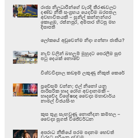
රාජ්‍ය නිලධාරීන්ගේ වැරදි තීරණවලට
දණ්ඩ නීති සංග්‍රහය යෙදවීම බරපතල
අවභාවිතයකි – සුනිල් කන්නන්ගර
කොළඹ, රත්නපුර, අම්පාර හිටපු මහ
දිසාපති
ලෝකයේ අඩුවෙන්ම නිදා ගන්නා ජාතිය?
නැව් වලින් බහලුම් මුහුදට පෙරලීම සුළු
පටු දෙයක් නොවේ
විශ්වවිද්‍යාල කඩඉම් ලකුණු නිකුත් කෙරේ
ප්‍රවේසම් වන්න; එල් නිනෝ යනු
පාරිසරික හෘද රෝග අවදානමකි –
හෘදවේද විශේෂඥ වෛද්‍ය මහාචාර්ය
නාමල් විජයසිංහ
කුස තුළ සැඟවුණු නොනිදන කම්හල –
වෛද්‍ය සුගත් විජේවර්ධන
අපරාධ නීතියේ පරම පදනම හෙවත්
වරදට සරිලන දඬුවම