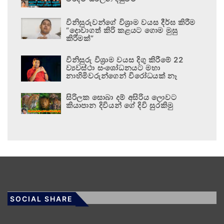
විනිසුරුවන්ගේ විශ්‍රාම වයස දීර්ඝ කිරීම
“දොවාගත් කිරි කළයට ගොම මුසු
කිරීමක්”
විනිසුරු විශ්‍රාම වයස දිගු කිරීමේ 22
ව්‍යවස්ථා සංශෝධනයට මහා
නාහිමිවරුන්ගෙන් විරෝධයක් නෑ
සිරිලක සොබා දම් අසිරිය ලොවට
කියාපාන දිවියන් ගේ දිවි සුරකිමු
SOCIAL SHARE