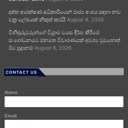
දත්ත ආරක්ෂණ අධිකාරියෙන් රාජ්‍ය අංශය සඳහා නව
චක්‍ර ලේඛයක් නිකුත් කරයි
August 8, 2026
විනිසුරුවරුන්ගේ විශ්‍රාම වයස දීර්ඝ කිරීමේ
සංශෝධනයට ජනමත විචාරණයක් අවශ්‍ය වුවහොත්
ඊට සූදානම්
August 8, 2026
CONTACT US
Name
*
Email
*