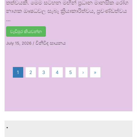
තත්වයකි. මෙම සටහන මඟින් ප්‍රධාන මානසික රෝග
නාශක ඖෂධවල සැබෑ ක්‍රියාකාරීත්වය, ප්‍රචණ්ඩත්වය
…
වැඩිපුර කියවන්න
විනිවිද සායනය
July 15, 2026
/
1
2
3
4
5
›
»
.