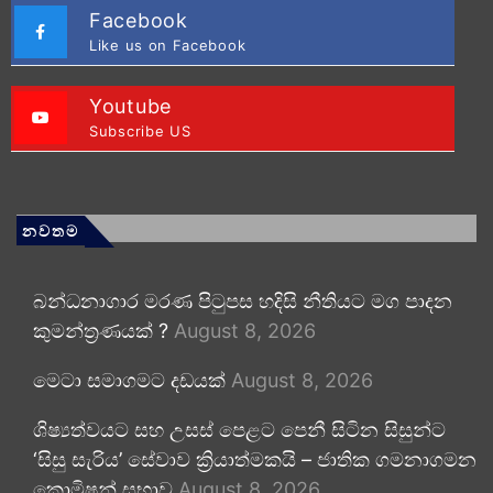
Facebook
Like us on Facebook
Youtube
Subscribe US
නවතම
බන්ධනාගාර මරණ පිටුපස හදිසි නීතියට මග පාදන
කුමන්ත්‍රණයක් ?
August 8, 2026
මෙටා සමාගමට දඩයක්
August 8, 2026
ශිෂ්‍යත්වයට සහ උසස් පෙළට පෙනී සිටින සිසුන්ට
‘සිසු සැරිය’ සේවාව ක්‍රියාත්මකයි – ජාතික ගමනාගමන
කොමිෂන් සභාව
August 8, 2026