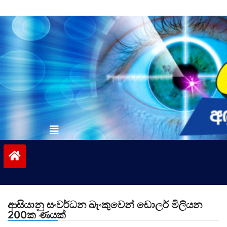
Skip
to
content
vinivida.lk
ආසියානු සංවර්ධන බැංකුවෙන් ඩොලර් මිලියන
200ක ණයක්