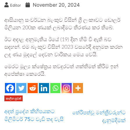
November 20, 2024
Editor
ආසියානු සංවර්ධන බැංකුව විසින් ශ්‍රී ලංකාවට ඩොලර්
මිලියන 200ක ණයක් ලබාදීමට තීරණය කර තිබේ.
ඊට අදාළ අනුමැතිය ඊයේ (19) දින හිමි වී ඇති බව
සඳහන්. එම බැංකුව විසින් 2023 වසරේදී අනුමත කරන
ලද ණය මුදලේ දෙවන වාරිකය මෙය වෙයි.
මෙරට මූල්‍ය ක්ෂේත්‍රය තවදුරටත් ශක්තිමත් කිරීම ඉන්
අපේක්ෂා කෙරෙයි.
කාලීන පුවත්
අදත් ප්‍රදේශ කිහිපයකට
තේරීපත්වූ මන්ත්‍රීවරුන්ට
මිලිමීටර් 75ට වැඩි තද වැසි
දැනුම්දීමක්