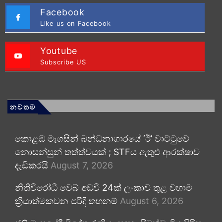
Facebook
Like us on Facebook
Youtube
Subscribe US
නවතම
කොළඹ මැගසින් බන්ධනාගාරයේ ‘ඊ’ වාට්ටුවේ
නොසන්සුන් තත්ත්වයක් ; STFය ඇතුළු ආරක්ෂාව
දැඩිකරයි
August 7, 2026
නීතිවිරෝධී වෙබ් අඩවි 24ක් ලංකාව තුළ වහාම
ක්‍රියාත්මකවන පරිදි තහනම්
August 6, 2026