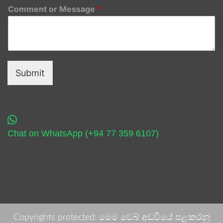
Comment or Message
*
Submit
Chat on WhatsApp (+94 77 359 6107)
Copyrights protected: මෙම වෙබ් අඩවියේ පළකරනු