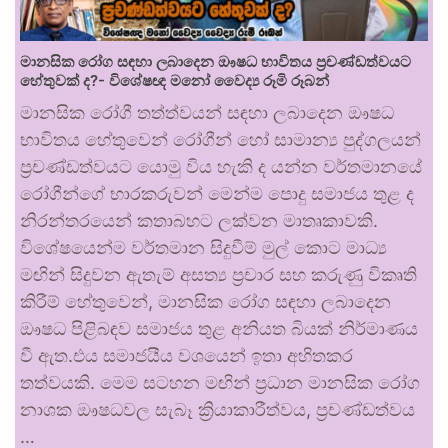
මානසික රෝග සඳහා ලබාදෙන ඖෂධ භාවිතය ප්‍රචණ්ඩත්වයට
හේතුවක් ද?- විශේෂඥ මනෝ වෛද්‍ය රූමි රූබන්
මානසික රෝගී තත්ත්වයන් සඳහා ලබාදෙන ඖෂධ
භාවිතය හේතුවෙන් රෝගීන් හෝ සාමාන්‍ය පුද්ගලයන්
ප්‍රචණ්ඩත්වයට යොමු විය හැකි ද යන්න වර්තමානයේ
රෝගීන්ගේ භාරකරුවන් මෙන්ම පොදු සමාජය තුළ ද
නිරන්තරයෙන් කතාබහට ලක්වන මාතෘකාවකි.
විශේෂයෙන්ම වර්තමාන සිදුවීම් මුල් කොට මාධ්‍ය
මඟින් සිදුවන ඇතැම් අසත්‍ය ප්‍රචාර සහ කරුණු විකෘති
කිරීම් හේතුවෙන්, මානසික රෝග සඳහා ලබාදෙන
ඖෂධ පිළිබඳව සමාජය තුළ අනියත බියක් නිර්මාණය
වී ඇත.එය සමාජයීය වශයෙන් ඉතා අහිතකර
තත්වයකි. මෙම සටහන මඟින් ප්‍රධාන මානසික රෝග
නාශක ඖෂධවල සැබෑ ක්‍රියාකාරීත්වය, ප්‍රචණ්ඩත්වය
…