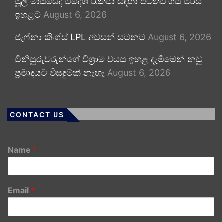
ජූලි මාසයේදී විදේශ රැකියා සඳහා පිටත්ව ගිය පිරිස
ඉහළට
August 6, 2026
ජැෆ්නා කිංග්ස් LPL අවසන් සටනට
August 6, 2026
විනිසුරුවරුන්ගේ විශ්‍රාම වයස ඉහළ දැමීමෙන් නඩු
ප්‍රමාදයට විසඳුමක් නැහැ
August 6, 2026
CONTACT US
Name
*
Email
*