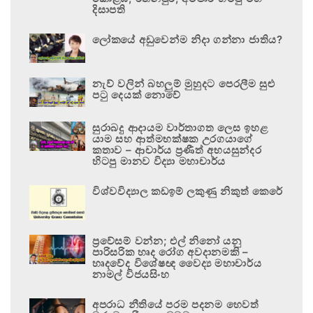
දිසාපති
ලෝකයේ අඩුවෙන්ම නිදා ගන්නා ජාතිය?
නැව් වලින් බහලුම් මුහුදට පෙරලීම සුළු
පටු දෙයක් නොවේ
සුරාබදු ආදායම වාර්තාගත ලෙස ඉහළ
යාම සහ ආත්මභක්ෂක උරගයාගේ
කතාව – ආචාර්ය ප්‍රණීත් අභයසුන්දර
හිටපු මානව විද්‍යා මහාචාර්ය
විශ්වවිද්‍යාල කඩඉම් ලකුණු නිකුත් කෙරේ
ප්‍රවේසම් වන්න; එල් නිනෝ යනු
පාරිසරික හෘද රෝග අවදානමකි –
හෘදවේද විශේෂඥ වෛද්‍ය මහාචාර්ය
නාමල් විජයසිංහ
අපරාධ නීතියේ පරම පදනම හෙවත්