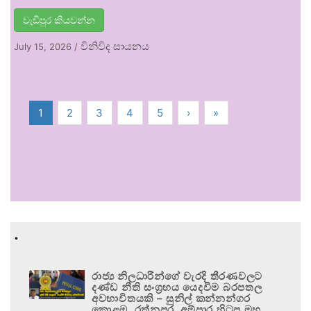
වැඩිපුර කියවන්න
විනිවිද සායනය
July 15, 2026
/
1
2
3
4
5
›
»
.
රාජ්‍ය නිලධාරීන්ගේ වැරදි තීරණවලට
දණ්ඩ නීති සංග්‍රහය යෙදවීම බරපතල
අවභාවිතයකි – සුනිල් කන්නන්ගර
කොළඹ, රත්නපුර, අම්පාර හිටපු මහ