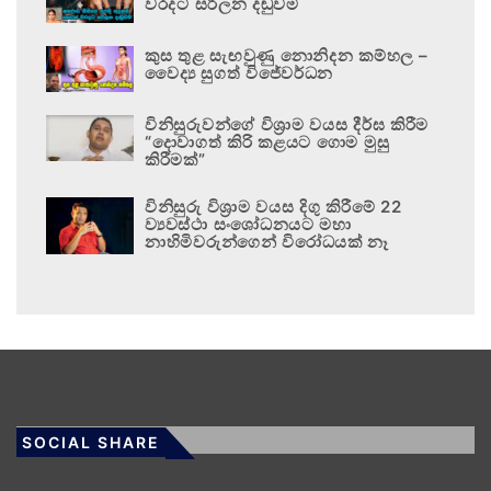
වරදට සරිලන දඬුවම
කුස තුළ සැඟවුණු නොනිදන කම්හල –
වෛද්‍ය සුගත් විජේවර්ධන
විනිසුරුවන්ගේ විශ්‍රාම වයස දීර්ඝ කිරීම
“දොවාගත් කිරි කළයට ගොම මුසු
කිරීමක්”
විනිසුරු විශ්‍රාම වයස දිගු කිරීමේ 22
ව්‍යවස්ථා සංශෝධනයට මහා
නාහිමිවරුන්ගෙන් විරෝධයක් නෑ
SOCIAL SHARE