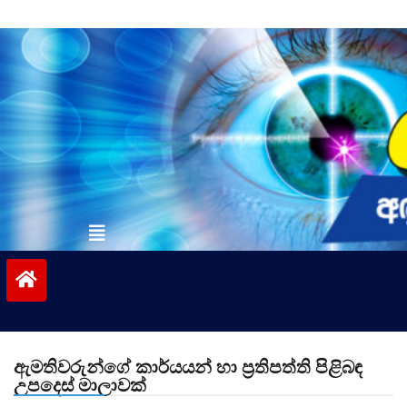
Skip
to
content
vinivida.lk
ඇමතිවරුන්ගේ කාර්යයන් හා ප්‍රතිපත්ති පිළිබඳ
උපදෙස් මාලාවක්