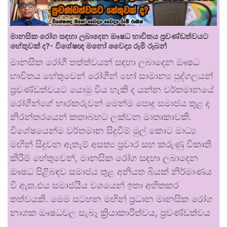
මානසික රෝග සඳහා ලබාදෙන ඖෂධ භාවිතය ප්‍රචණ්ඩත්වයට
හේතුවක් ද?- විශේෂඥ මනෝ වෛද්‍ය රූමි රූබන්
මානසික රෝගී තත්ත්වයන් සඳහා ලබාදෙන ඖෂධ
භාවිතය හේතුවෙන් රෝගීන් හෝ සාමාන්‍ය පුද්ගලයන්
ප්‍රචණ්ඩත්වයට යොමු විය හැකි ද යන්න වර්තමානයේ
රෝගීන්ගේ භාරකරුවන් මෙන්ම පොදු සමාජය තුළ ද
නිරන්තරයෙන් කතාබහට ලක්වන මාතෘකාවකි.
විශේෂයෙන්ම වර්තමාන සිදුවීම් මුල් කොට මාධ්‍ය
මඟින් සිදුවන ඇතැම් අසත්‍ය ප්‍රචාර සහ කරුණු විකෘති
කිරීම් හේතුවෙන්, මානසික රෝග සඳහා ලබාදෙන
ඖෂධ පිළිබඳව සමාජය තුළ අනියත බියක් නිර්මාණය
වී ඇත.එය සමාජයීය වශයෙන් ඉතා අහිතකර
තත්වයකි. මෙම සටහන මඟින් ප්‍රධාන මානසික රෝග
නාශක ඖෂධවල සැබෑ ක්‍රියාකාරීත්වය, ප්‍රචණ්ඩත්වය
…