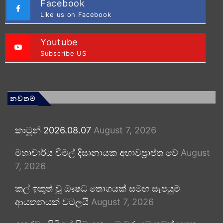
Facebook
Like us on Facebook
Youtube
Subscribe US
නවතම
කාටූන් 2026.08.07
August 7, 2026
මහාචාර්ය විමල් දිසානායක අභාවප්‍රාප්ත වේ
August
7, 2026
කල් ඉකුත් වූ ඖෂධ තොගයක් සමඟ සැපයුම්
ආයතනයක් වටලයි
August 7, 2026