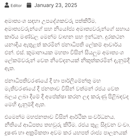
January 23, 2025
Editor
අමාත්‍යංශ සඳහා උපදේශකවරු පත්කිරීම,
අමාත්‍යවරුන්ගේ සහ නියෝජ්‍ය අමාත්‍යවරුන්ගේ සහාය
කාර්ය මණ්ඩල මෙන්ම වාහන සහ ඉන්ධන, දුරකථන
යනාදිය ඇතුළත් කරමින් ජනාධිපති ලේකම් ආචාර්ය
එන්. එස්. කුමානායක මහතා විසින් සියලුම අමාත්‍යංශ
ලේකම්වරුන් වෙත නිවේදනයක් නිකුත්කරමින් දැනුම්දී
ඇත.
ජනාධිපතිවරණයේ දී හා පාර්ලිමේන්තු මහ
මැතිවරණයේ දී ජනතාව විසින් වත්මන් රජය වෙත
බලය ලබා දීමේ දී අපේක්ෂා කරන ලද කරුණු පිළිබඳවද
මෙහි දැනුම්දී ඇත.
එමෙන්ම මහජනතාව විසින් ආර්ථික සංවර්ධනය,
නීතියේ ආධිපත්‍ය තහවුරු කිරීම, රජය තුළ සිදුවන වංචා,
දූෂණ හා අක්‍රමිකතා අවම කර යහපත් රාජ්‍ය පාලනයක්