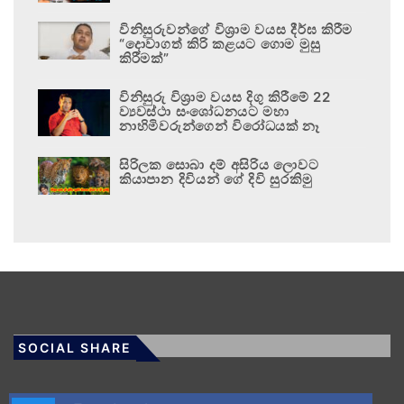
විනිසුරුවන්ගේ විශ්‍රාම වයස දීර්ඝ කිරීම
“දොවාගත් කිරි කළයට ගොම මුසු
කිරීමක්”
විනිසුරු විශ්‍රාම වයස දිගු කිරීමේ 22
ව්‍යවස්ථා සංශෝධනයට මහා
නාහිමිවරුන්ගෙන් විරෝධයක් නෑ
සිරිලක සොබා දම් අසිරිය ලොවට
කියාපාන දිවියන් ගේ දිවි සුරකිමු
SOCIAL SHARE