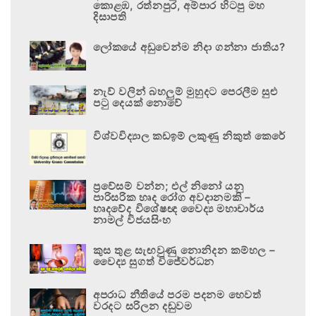
කොළඹ, රත්නපුර, අම්පාර හිටපු මහ
දිසාපති
ලෝකයේ අඩුවෙන්ම නිදා ගන්නා ජාතිය?
නැව් වලින් බහලුම් මුහුදට පෙරලීම සුළු
පටු දෙයක් නොවේ
විශ්වවිද්‍යාල කඩඉම් ලකුණු නිකුත් කෙරේ
ප්‍රවේසම් වන්න; එල් නිනෝ යනු
පාරිසරික හෘද රෝග අවදානමකි –
හෘදවේද විශේෂඥ වෛද්‍ය මහාචාර්ය
නාමල් විජයසිංහ
කුස තුළ සැඟවුණු නොනිදන කම්හල –
වෛද්‍ය සුගත් විජේවර්ධන
අපරාධ නීතියේ පරම පදනම හෙවත්
වරදට සරිලන දඬුවම