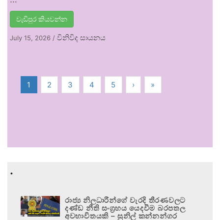
වැඩිපුර කියවන්න
විනිවිද සායනය
July 15, 2026
/
1
2
3
4
5
›
»
.
රාජ්‍ය නිලධාරීන්ගේ වැරදි තීරණවලට
දණ්ඩ නීති සංග්‍රහය යෙදවීම බරපතල
අවභාවිතයකි – සුනිල් කන්නන්ගර