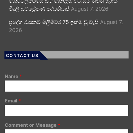
කෙරවලපිටියේ සිට කොළඹ වරායට තවත් භූගත
විදුලි සම්ප්‍රේෂණ පද්ධතියක්
August 7, 2026
ප්‍රදේශ රැසකට මිලිමීටර 75 ඉක්ම වූ වැසි
August 7,
2026
CONTACT US
Name
*
Email
*
Comment or Message
*