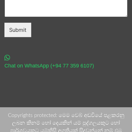
Submit
Chat on WhatsApp (+94 77 359 6107)
Copyrights protected: මෙම වෙබ් අඩවියේ පළකරනු
ලබන කිනම් හෝ දෙයකින් යම් පුද්ගලයකුට හෝ
පාර්ශවයකට යම්කිසි අගතියක් සිදුවන්නේ නම් එම