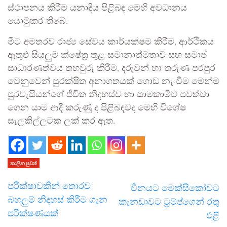
ස්ථාපනය කිරීම යනාදිය පිළිබඳ මෙහි අවධානය
යොමුකර තිබේ.
මීට අමතරව රාජ්‍ය සේවය කාර්යක්ෂම කිරීම, ආර්ථිකය
ඇතුළු සියලුම ක්ෂේත්‍ර තුළ සමානාත්මතාව සහ සමාජ
සාධාරණත්වය තහවුරු කිරීම, දරුවන් හා තරුණ පරපුර
වෙනුවෙන් සුරක්ෂිත අනාගතයක් ගොඩ නැංවීම මෙන්ම
පුරවැසියන්ගේ ජීවිත නිදහස්ව හා සාමකාමීව පවත්වා
ගෙන යාම ආදී කරුණු ද පිළිබඳවද මෙහි විශේෂ
සැලකිල්ලටක ලක් කර ඇත.
කාලීන පුවත්
පරීක්ෂාවකින් තොරව
චීනයට මෙක්සිකෝවට
බහලුම් නිදහස් කිරීම ගැන
කැනඩාවට ට්‍රම්ප්ගෙන් රතු
පරීක්ෂණයක්
එළි