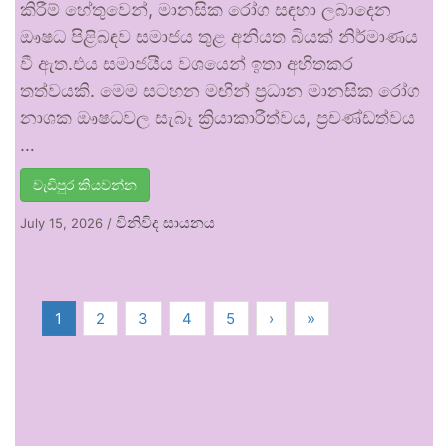
කිරීම් හේතුවෙන්, මානසික රෝග සඳහා ලබාදෙන
ඖෂධ පිළිබඳව සමාජය තුළ අනියත බියක් නිර්මාණය
වී ඇත.එය සමාජයීය වශයෙන් ඉතා අහිතකර
තත්වයකි. මෙම සටහන මඟින් ප්‍රධාන මානසික රෝග
නාශක ඖෂධවල සැබෑ ක්‍රියාකාරීත්වය, ප්‍රචණ්ඩත්වය
…
වැඩිපුර කියවන්න
විනිවිද සායනය
July 15, 2026
/
1
2
3
4
5
›
»