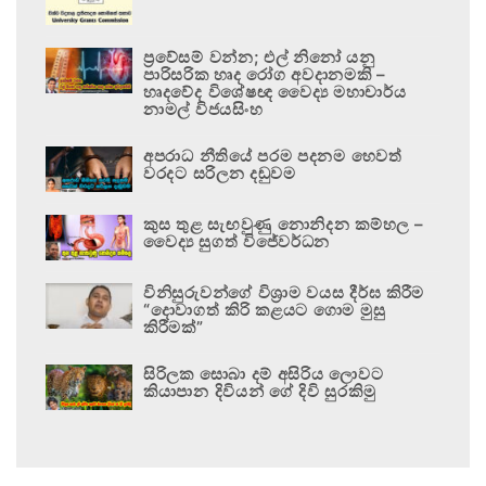
ප්‍රවේසම් වන්න; එල් නිනෝ යනු
පාරිසරික හෘද රෝග අවදානමකි –
හෘදවේද විශේෂඥ වෛද්‍ය මහාචාර්ය
නාමල් විජයසිංහ
අපරාධ නීතියේ පරම පදනම හෙවත්
වරදට සරිලන දඬුවම
කුස තුළ සැඟවුණු නොනිදන කම්හල –
වෛද්‍ය සුගත් විජේවර්ධන
විනිසුරුවන්ගේ විශ්‍රාම වයස දීර්ඝ කිරීම
“දොවාගත් කිරි කළයට ගොම මුසු
කිරීමක්”
සිරිලක සොබා දම් අසිරිය ලොවට
කියාපාන දිවියන් ගේ දිවි සුරකිමු