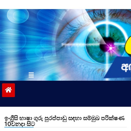
Skip
to
content
vinivida.lk
ඉංග්‍රීසි භාෂා ගුරු පුරප්පාඩු සඳහා සම්මුඛ පරික්ෂණ
10වනදා සිට