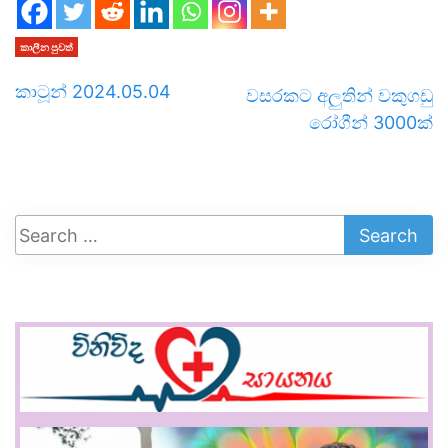
කාලීන පුවත්
කාටූන් 2024.05.04
වසරකට අලුතින් වකුගඩු
රෝගීන් 3000ක්