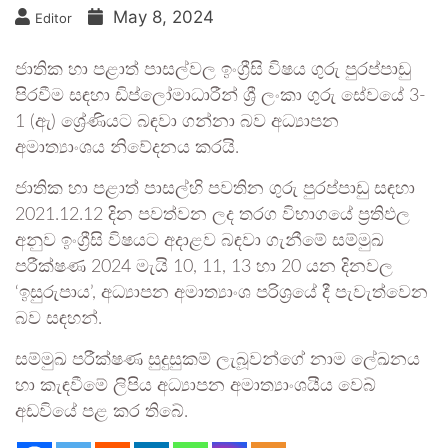
May 8, 2024
Editor
ජාතික හා පළාත් පාසල්වල ඉංග්‍රීසි විෂය ගුරු පුරප්පාඩු
පිරවීම සඳහා ඩිප්ලෝමාධාරීන් ශ්‍රී ලංකා ගුරු සේවයේ 3-
1 (ඇ) ශ්‍රේණියට බඳවා ගන්නා බව අධ්‍යාපන
අමාත්‍යාංශය නිවේදනය කරයි.
ජාතික හා පළාත් පාසල්හි පවතින ගුරු පුරප්පාඩු සඳහා
2021.12.12 දින පවත්වන ලද තරග විභාගයේ ප්‍රතිඵල
අනුව ඉංග්‍රීසි විෂයට අදාළව බඳවා ගැනීමේ සම්මුඛ
පරීක්ෂණ 2024 මැයි 10, 11, 13 හා 20 යන දිනවල
‘ඉසුරුපාය’, අධ්‍යාපන අමාත්‍යාංශ පරිශ්‍රයේ දී පැවැත්වෙන
බව සඳහන්.
සම්මුඛ පරීක්ෂණ සුදුසුකම් ලැබූවන්ගේ නාම ලේඛනය
හා කැඳවීමේ ලිපිය අධ්‍යාපන අමාත්‍යාංශයීය වෙබ්
අඩවියේ පළ කර තිබේ.