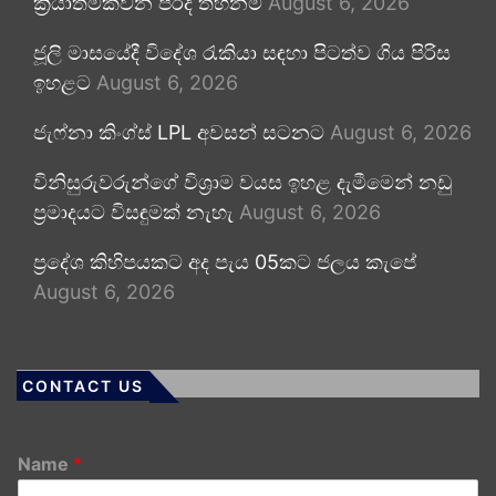
ක්‍රියාත්මකවන පරිදි තහනම්
August 6, 2026
ජූලි මාසයේදී විදේශ රැකියා සඳහා පිටත්ව ගිය පිරිස
ඉහළට
August 6, 2026
ජැෆ්නා කිංග්ස් LPL අවසන් සටනට
August 6, 2026
විනිසුරුවරුන්ගේ විශ්‍රාම වයස ඉහළ දැමීමෙන් නඩු
ප්‍රමාදයට විසඳුමක් නැහැ
August 6, 2026
ප්‍රදේශ කිහිපයකට අද පැය 05කට ජලය කැපේ
August 6, 2026
CONTACT US
Name
*