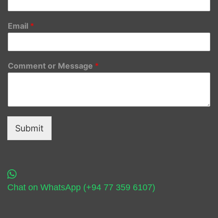
Email
*
Comment or Message
*
Submit
Chat on WhatsApp (+94 77 359 6107)