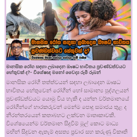
මානසික රෝග සඳහා ලබාදෙන ඖෂධ භාවිතය ප්‍රචණ්ඩත්වයට
හේතුවක් ද?- විශේෂඥ මනෝ වෛද්‍ය රූමි රූබන්
මානසික රෝගී තත්ත්වයන් සඳහා ලබාදෙන ඖෂධ
භාවිතය හේතුවෙන් රෝගීන් හෝ සාමාන්‍ය පුද්ගලයන්
ප්‍රචණ්ඩත්වයට යොමු විය හැකි ද යන්න වර්තමානයේ
රෝගීන්ගේ භාරකරුවන් මෙන්ම පොදු සමාජය තුළ ද
නිරන්තරයෙන් කතාබහට ලක්වන මාතෘකාවකි.
විශේෂයෙන්ම වර්තමාන සිදුවීම් මුල් කොට මාධ්‍ය
මඟින් සිදුවන ඇතැම් අසත්‍ය ප්‍රචාර සහ කරුණු විකෘති