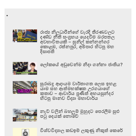
.
රාජ්‍ය නිලධාරීන්ගේ වැරදි තීරණවලට
දණ්ඩ නීති සංග්‍රහය යෙදවීම බරපතල
අවභාවිතයකි – සුනිල් කන්නන්ගර
කොළඹ, රත්නපුර, අම්පාර හිටපු මහ
දිසාපති
ලෝකයේ අඩුවෙන්ම නිදා ගන්නා ජාතිය?
සුරාබදු ආදායම වාර්තාගත ලෙස ඉහළ
යාම සහ ආත්මභක්ෂක උරගයාගේ
කතාව – ආචාර්ය ප්‍රණීත් අභයසුන්දර
හිටපු මානව විද්‍යා මහාචාර්ය
නැව් වලින් බහලුම් මුහුදට පෙරලීම සුළු
පටු දෙයක් නොවේ
විශ්වවිද්‍යාල කඩඉම් ලකුණු නිකුත් කෙරේ