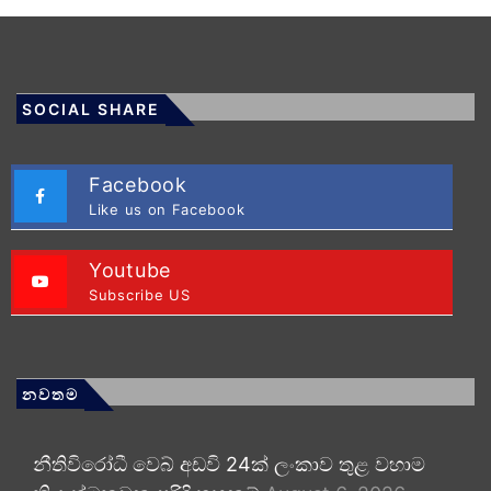
SOCIAL SHARE
Facebook
Like us on Facebook
Youtube
Subscribe US
නවතම
නීතිවිරෝධී වෙබ් අඩවි 24ක් ලංකාව තුළ වහාම