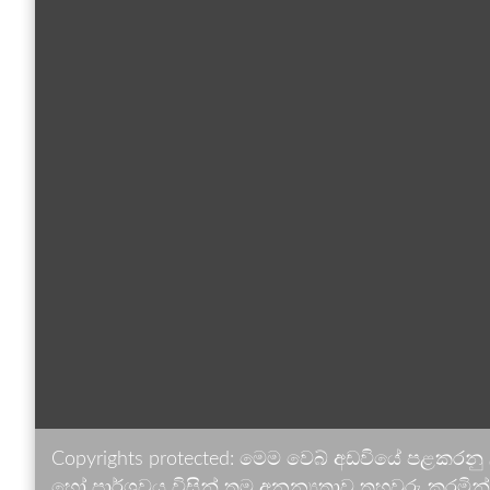
Copyrights protected: මෙම වෙබ් අඩවියේ පළකරනු
හෝ පාර්ශවය විසින් තම අනන්‍යතාව තහවුරු කරමින් ඉ