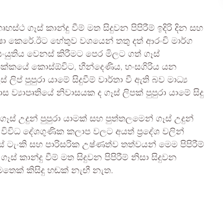
ථ ගෑස් කාන්දු වීම් මත සිදුවන පිපිරීම් ඉදිරි දින සහ
ෂා කෙරේ.ඊට හේතුව වශයෙන් තතු දත් ආරංචි මාර්ග
ුතිය වෙනස් කිරීමට පෙර මිලට ගත් ගෑස්
රික්කයේ කොස්ඕවිට, හීන්දෙණිය, හංසගිරිය යන
් ලිප් පුපුරා යාමේ සිදුවීම් වාර්තා වී ඇති බව මාධ්‍ය
්‍යාපෘතියේ නිවාසයක ද ගෑස් ලිපක් පුපුරා යාමේ සිදු
ස් උදුන් පුපුරා යාමක් සහ පුත්තලමෙන් ගෑස් උදුන්
කාවේ විවිධ දේශගුණික කලාප වලට අයත් ප්‍රදේශ වලින්
ස් ටැංකි සහ පාරිසරික උෂ්ණත්ව තත්වයන් මෙම පිපිරීම්
ාන්දු වීම් මත සිදුවන පිපිරීම් නිසා සිදුවන
ෙතෙක් කිසිදු හඬක් නැඟී නැත.