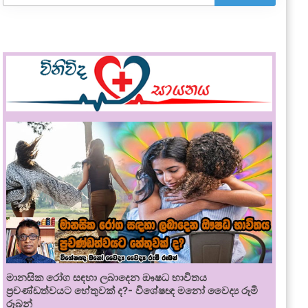
මානසික රෝග සඳහා ලබාදෙන ඖෂධ භාවිතය
ප්‍රචණ්ඩත්වයට හේතුවක් ද?- විශේෂඥ මනෝ වෛද්‍ය රූමි
රූබන්