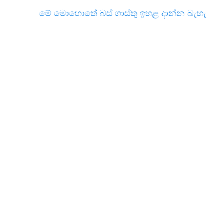
මේ මොහොතේ බස් ගාස්තු ඉහළ දාන්න බැහැ