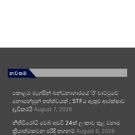
නවතම
කොළඹ මැගසින් බන්ධනාගාරයේ ‘ඊ’ වාට්ටුවේ
නොසන්සුන් තත්ත්වයක් ; STFය ඇතුළු ආරක්ෂාව
දැඩිකරයි
August 7, 2026
නීතිවිරෝධී වෙබ් අඩවි 24ක් ලංකාව තුළ වහාම
ක්‍රියාත්මකවන පරිදි තහනම්
August 6, 2026