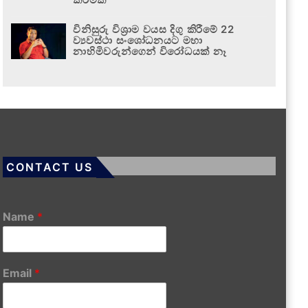
විනිසුරු විශ්‍රාම වයස දිගු කිරීමේ 22
ව්‍යවස්ථා සංශෝධනයට මහා
නාහිමිවරුන්ගෙන් විරෝධයක් නෑ
CONTACT US
Name
*
Email
*