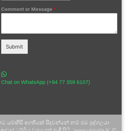
Comment or Message
*
Submit
Chat on WhatsApp (+94 77 359 6107)
 යම්කිසි අගතියක් සිදුවන්නේ නම් එම පුද්ගලයා
ාර ධර්මීය වශයෙන් බැඳී සිටී. 'www.vinivida.lk' ©