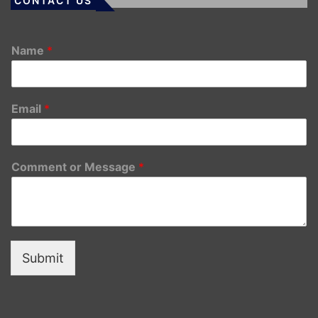
CONTACT US
Name
*
Email
*
Comment or Message
*
Submit