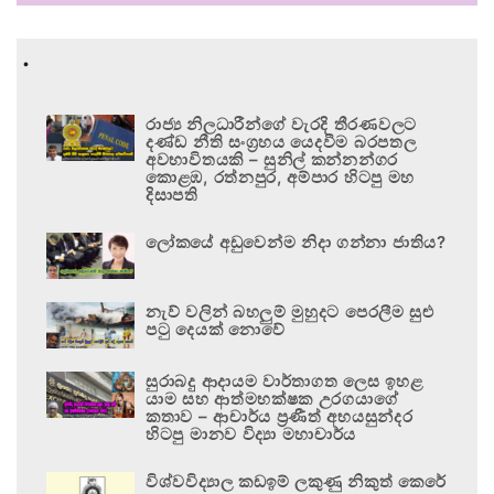
.
රාජ්‍ය නිලධාරීන්ගේ වැරදි තීරණවලට
දණ්ඩ නීති සංග්‍රහය යෙදවීම බරපතල
අවභාවිතයකි – සුනිල් කන්නන්ගර
කොළඹ, රත්නපුර, අම්පාර හිටපු මහ
දිසාපති
ලෝකයේ අඩුවෙන්ම නිදා ගන්නා ජාතිය?
නැව් වලින් බහලුම් මුහුදට පෙරලීම සුළු
පටු දෙයක් නොවේ
සුරාබදු ආදායම වාර්තාගත ලෙස ඉහළ
යාම සහ ආත්මභක්ෂක උරගයාගේ
කතාව – ආචාර්ය ප්‍රණීත් අභයසුන්දර
හිටපු මානව විද්‍යා මහාචාර්ය
විශ්වවිද්‍යාල කඩඉම් ලකුණු නිකුත් කෙරේ