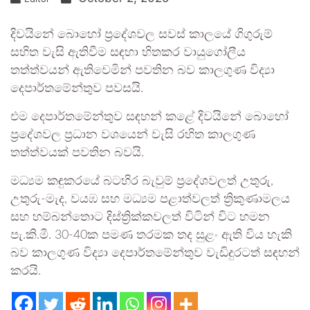
දිවයිනේ බොහෝ ප්‍රදේශවල සවස් කාලයේ ගිගුරුම්
සහිත වැසි ඇතිවීම සඳහා හිතකර වායුගෝලීය
තත්ත්වයන් ඇතිවෙමින් පවතින බව කාලගුණ විද්‍යා
දෙපාර්තමේන්තුව පවසයි.
එම දෙපාර්තමේන්තුව සඳහන් කළේ දිවයිනේ බොහෝ
ප්‍රදේශවල ප්‍රධාන වශයෙන් වැසි රහිත කාලගුණ
තත්ත්වයක් පවතින බවයි.
මධ්‍යම කඳුකරයේ බටහිර බැවුම් ප්‍රදේශවලත් උතුරු,
උතුරු-මැද, වයඹ සහ මධ්‍යම පළාත්වලත් ත්‍රිකුණාමලය
සහ හම්බන්තොට දිස්ත්‍රික්කවලත් විටින් විට හමන
පැ.කි.මී. 30-40ක පමණ තරමක තද සුළං ඇති විය හැකි
බව කාලගුණ විද්‍යා දෙපාර්තමේන්තුව වැඩිදුරටත් සඳහන්
කරයි.