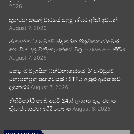
2026
තුන්වන පාසල් වාරයේ පළමු අදියර අදින් අවසන්
August 7, 2026
ජාත්‍යන්තරය හමුවේ සිදු කරන හිතුවක්කාරකමක්
නොවිය යුතු විනිසුරුවන්ගේ විශ්‍රාම වයස පමා කිරීම
August 7, 2026
කොළඹ මැගසින් බන්ධනාගාරයේ ‘ඊ’ වාට්ටුවේ
නොසන්සුන් තත්ත්වයක් ; STFය ඇතුළු ආරක්ෂාව
දැඩිකරයි
August 7, 2026
නීතිවිරෝධී වෙබ් අඩවි 24ක් ලංකාව තුළ වහාම
ක්‍රියාත්මකවන පරිදි තහනම්
August 6, 2026