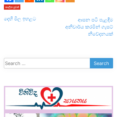
කාලීන පුවත්
දෙහි මිල ඉහළට
ආසන පටි පැළඳීම
අනිවාර්ය කරමින් ගැසට්
නිවේදනයක්