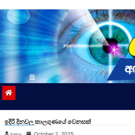
Skip
to
content
vinivida.lk
ඉදිරි දිනවල කාලගුණයේ වෙනසක්
October 2, 2025
Editor