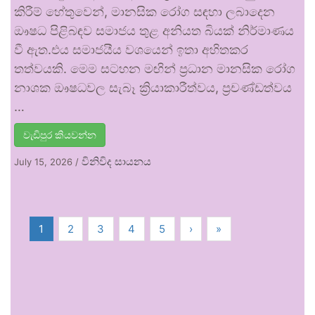
කිරීම් හේතුවෙන්, මානසික රෝග සඳහා ලබාදෙන
ඖෂධ පිළිබඳව සමාජය තුළ අනියත බියක් නිර්මාණය
වී ඇත.එය සමාජයීය වශයෙන් ඉතා අහිතකර
තත්වයකි. මෙම සටහන මඟින් ප්‍රධාන මානසික රෝග
නාශක ඖෂධවල සැබෑ ක්‍රියාකාරීත්වය, ප්‍රචණ්ඩත්වය
…
වැඩිපුර කියවන්න
විනිවිද සායනය
July 15, 2026
/
1
2
3
4
5
›
»