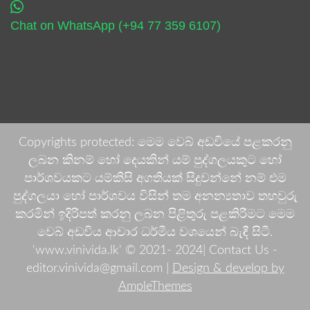
Chat on WhatsApp (+94 77 359 6107)
Copyrights protected: මෙම වෙබ් අඩවියේ පළකරනු
ලබන කිනම් හෝ දෙයකින් යම් පුද්ගලයකුට හෝ
පාර්ශවයකට යම්කිසි අගතියක් සිදුවන්නේ නම් එම
පුද්ගලයා හෝ පාර්ශවය විසින් තම අනන්‍යතාව තහවුරු
කරමින් ඉදිරිපත් කරනු ලබන පිළිතුරු පළකිරීමට මෙම
වෙබ් අඩවිය ආචාර ධර්මීය වශයෙන් බැඳී සිටී.
'www.vinivida.lk' © 2021- 2024| Contact Us -
editor.vinivida@gmail.com |
Design & develop by
AmpleThemes