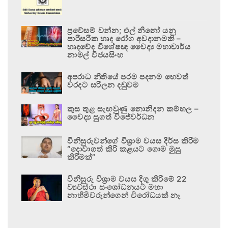
ප්‍රවේසම් වන්න; එල් නිනෝ යනු
පාරිසරික හෘද රෝග අවදානමකි –
හෘදවේද විශේෂඥ වෛද්‍ය මහාචාර්ය
නාමල් විජයසිංහ
අපරාධ නීතියේ පරම පදනම හෙවත්
වරදට සරිලන දඬුවම
කුස තුළ සැඟවුණු නොනිදන කම්හල –
වෛද්‍ය සුගත් විජේවර්ධන
විනිසුරුවන්ගේ විශ්‍රාම වයස දීර්ඝ කිරීම
“දොවාගත් කිරි කළයට ගොම මුසු
කිරීමක්”
විනිසුරු විශ්‍රාම වයස දිගු කිරීමේ 22
ව්‍යවස්ථා සංශෝධනයට මහා
නාහිමිවරුන්ගෙන් විරෝධයක් නෑ