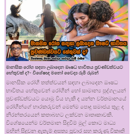
මානසික රෝග සඳහා ලබාදෙන ඖෂධ භාවිතය ප්‍රචණ්ඩත්වයට
හේතුවක් ද?- විශේෂඥ මනෝ වෛද්‍ය රූමි රූබන්
මානසික රෝගී තත්ත්වයන් සඳහා ලබාදෙන ඖෂධ
භාවිතය හේතුවෙන් රෝගීන් හෝ සාමාන්‍ය පුද්ගලයන්
ප්‍රචණ්ඩත්වයට යොමු විය හැකි ද යන්න වර්තමානයේ
රෝගීන්ගේ භාරකරුවන් මෙන්ම පොදු සමාජය තුළ ද
නිරන්තරයෙන් කතාබහට ලක්වන මාතෘකාවකි.
විශේෂයෙන්ම වර්තමාන සිදුවීම් මුල් කොට මාධ්‍ය
මඟින් සිදුවන ඇතැම් අසත්‍ය ප්‍රචාර සහ කරුණු විකෘති