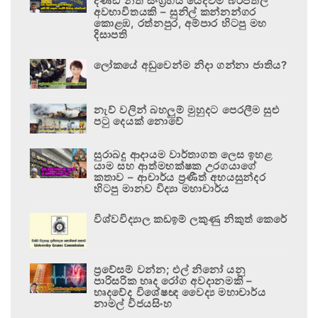
දණ්ඩ නීති සංග්‍රහය යෙදවීම බරපතල
අවභාවිතයකි – සුනිල් කන්නන්ගර
කොළඹ, රත්නපුර, අම්පාර හිටපු මහ
දිසාපති
ලෝකයේ අඩුවෙන්ම නිදා ගන්නා ජාතිය?
නැව් වලින් බහලුම් මුහුදට පෙරලීම සුළු
පටු දෙයක් නොවේ
සුරාබදු ආදායම වාර්තාගත ලෙස ඉහළ
යාම සහ ආත්මභක්ෂක උරගයාගේ
කතාව – ආචාර්ය ප්‍රණීත් අභයසුන්දර
හිටපු මානව විද්‍යා මහාචාර්ය
විශ්වවිද්‍යාල කඩඉම් ලකුණු නිකුත් කෙරේ
ප්‍රවේසම් වන්න; එල් නිනෝ යනු
පාරිසරික හෘද රෝග අවදානමකි –
හෘදවේද විශේෂඥ වෛද්‍ය මහාචාර්ය
නාමල් විජයසිංහ