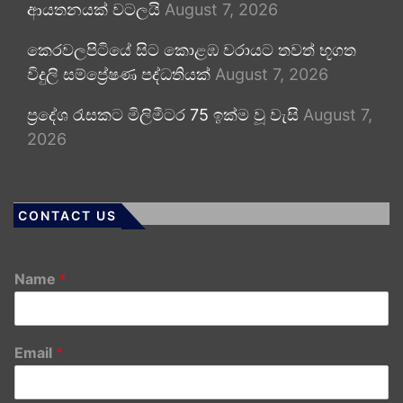
ආයතනයක් වටලයි
August 7, 2026
කෙරවලපිටියේ සිට කොළඹ වරායට තවත් භූගත
විදුලි සම්ප්‍රේෂණ පද්ධතියක්
August 7, 2026
ප්‍රදේශ රැසකට මිලිමීටර 75 ඉක්ම වූ වැසි
August 7,
2026
CONTACT US
Name
*
Email
*