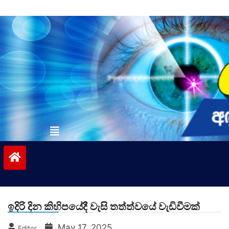
Skip
to
content
vinivida.lk
ඉදිරි දින කිහිපයේදී වැසි තත්ත්වයේ වැඩිවීමක්
May 17, 2025
Editor