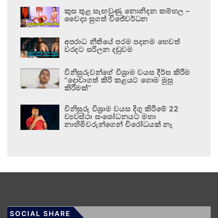
කුස තුළ සැඟවුණු නොනිදන කම්හල –
වෛද්‍ය සුගත් විජේවර්ධන
අපරාධ නීතියේ පරම පදනම හෙවත්
වරදට සරිලන දඬුවම
විනිසුරුවන්ගේ විශ්‍රාම වයස දීර්ඝ කිරීම
“දොවාගත් කිරි කළයට ගොම මුසු
කිරීමක්”
විනිසුරු විශ්‍රාම වයස දිගු කිරීමේ 22
ව්‍යවස්ථා සංශෝධනයට මහා
නාහිමිවරුන්ගෙන් විරෝධයක් නෑ
SOCIAL SHARE