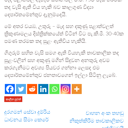
මැද පළාත්වල ඇතැම් ස්ථානවල මි.මී. 75ට වැඩි තරමක
තද වැසි ඇති විය හැකි බව කාලගුණ විද්‍යා
දෙපාර්තමේන්තුව දැනුම්දෙයි.
මේ අතර වයඹ, උතුරු – මැද සහ දකුණු පළාත්වලත්
ත්‍රිකුණාමලය දිස්ත්‍රික්කයේත් විටින් විට පැ.කි.මී. 30-40ක
පමණ තරමක තද සුළං ඇතිවිය හැකියි.
ගිගුරුම් සහිත වැසි සමග ඇති වියහැකි තාවකාලික තද
සුළංවලින් සහ අකුණු මගින් සිදුවන අනතුරු අවම
කරගැනීමට අවශ්‍ය පියවර ගන්නා ලෙසද එම
දෙපාර්තමේන්තුව ජනතාවගෙන් ඉල්ලා සිටිනු ලැබේ.
කාලීන පුවත්
දුරගමන් සේවා දුම්රිය
වාහන අංක තහඩු
ධාවනය සීමා කෙරේ
නිකුත්කිරීම තාවකාලිකව