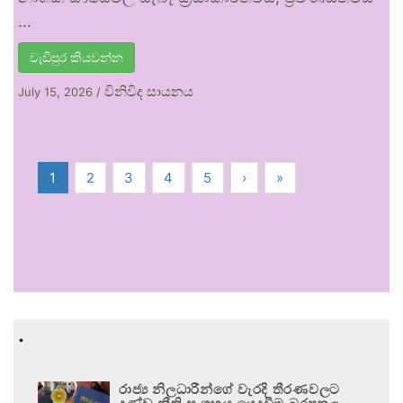
…
වැඩිපුර කියවන්න
විනිවිද සායනය
July 15, 2026
/
1
2
3
4
5
›
»
.
රාජ්‍ය නිලධාරීන්ගේ වැරදි තීරණවලට