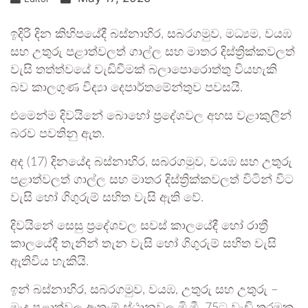
ඉදිරි දින කිහිපයේදී බස්නාහිර, සබරගමුව, මධ්‍යම, වයඹ
සහ උතුරු පළාත්වලත් ගාල්ල සහ මාතර දිස්ත්‍රික්කවලත්
වැසි තත්ත්වයේ වැඩිවීමක් බලාපොරොත්තු වියහැකි
බව කාලගුණ විද්‍යා දෙපාර්තමේන්තුව පවසයි.
එමෙන්ම දිවයිනේ බොහෝ ප්‍රදේශවල අහස වළාකුලින්
බරව පවතිනු ඇත.
අද (17) දිනයේද බස්නාහිර, සබරගමුව, වයඹ සහ උතුරු
පළාත්වලත් ගාල්ල සහ මාතර දිස්ත්‍රික්කවලත් විටින් විට
වැසි හෝ ගිගුරුම් සහිත වැසි ඇති වේ.
දිවයිනේ සෙසු ප්‍රදේශවල සවස් කාලයේදී හෝ රාත්‍රී
කාලයේදී තැනින් තැන වැසි හෝ ගිගුරුම් සහිත වැසි
ඇතිවිය හැකියි.
ඉන් බස්නාහිර, සබරගමුව, වයඹ, උතුරු සහ උතුරු –