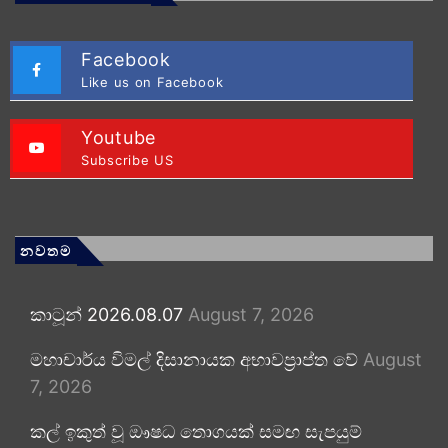
Facebook
Like us on Facebook
Youtube
Subscribe US
නවතම
කාටූන් 2026.08.07
August 7, 2026
මහාචාර්ය විමල් දිසානායක අභාවප්‍රාප්ත වේ
August
7, 2026
කල් ඉකුත් වූ ඖෂධ තොගයක් සමඟ සැපයුම්