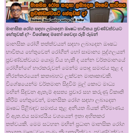
මානසික රෝග සඳහා ලබාදෙන ඖෂධ භාවිතය ප්‍රචණ්ඩත්වයට
හේතුවක් ද?- විශේෂඥ මනෝ වෛද්‍ය රූමි රූබන්
මානසික රෝගී තත්ත්වයන් සඳහා ලබාදෙන ඖෂධ
භාවිතය හේතුවෙන් රෝගීන් හෝ සාමාන්‍ය පුද්ගලයන්
ප්‍රචණ්ඩත්වයට යොමු විය හැකි ද යන්න වර්තමානයේ
රෝගීන්ගේ භාරකරුවන් මෙන්ම පොදු සමාජය තුළ ද
නිරන්තරයෙන් කතාබහට ලක්වන මාතෘකාවකි.
විශේෂයෙන්ම වර්තමාන සිදුවීම් මුල් කොට මාධ්‍ය
මඟින් සිදුවන ඇතැම් අසත්‍ය ප්‍රචාර සහ කරුණු විකෘති
කිරීම් හේතුවෙන්, මානසික රෝග සඳහා ලබාදෙන
ඖෂධ පිළිබඳව සමාජය තුළ අනියත බියක් නිර්මාණය
වී ඇත.එය සමාජයීය වශයෙන් ඉතා අහිතකර
තත්වයකි. මෙම සටහන මඟින් ප්‍රධාන මානසික රෝග
නාශක ඖෂධවල සැබෑ ක්‍රියාකාරීත්වය, ප්‍රචණ්ඩත්වය