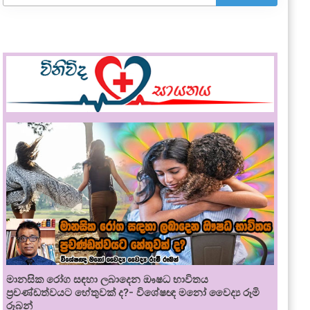
මානසික රෝග සඳහා ලබාදෙන ඖෂධ භාවිතය
ප්‍රචණ්ඩත්වයට හේතුවක් ද?- විශේෂඥ මනෝ වෛද්‍ය රූමි
රූබන්