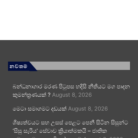
නවතම
බන්ධනාගාර මරණ පිටුපස හදිසි නීතියට මග පාදන
කුමන්ත්‍රණයක් ?
August 8, 2026
මෙටා සමාගමට දඩයක්
August 8, 2026
ශිෂ්‍යත්වයට සහ උසස් පෙළට පෙනී සිටින සිසුන්ට
‘සිසු සැරිය’ සේවාව ක්‍රියාත්මකයි – ජාතික