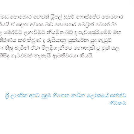
ය මඩ පොහොර හෙවත් ට්‍රිපල් සුපර් ෆොස්පේට් පොහොර
යි.ඒ සඳහා අවශ්‍ය මඩ පොහොර මෙට්‍රික් ටොන් 36
ුළ මෙරටට ළගාවීමට නියමිත බව ද පැවසෙයි.මෙම මහ
ය කර තිබුණ ද රුසියානු-යුක්රේන යුද ගැටුම්
බු බැවින් ඒවා මිලදී ගැනීමට නොහැකි වූ මුත් යල
ිදු ගැටඵවක් නැතැයි ඇමතිවරයා කියයි.
ශ්‍රී ලාංකික අපට පුදුම හිතෙන නවීන ලෝකයේ සත්ත්ව
හිමිකම්