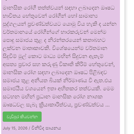
මානසික රෝගී තත්ත්වයන් සඳහා ලබාදෙන ඖෂධ
භාවිතය හේතුවෙන් රෝගීන් හෝ සාමාන්‍ය
පුද්ගලයන් ප්‍රචණ්ඩත්වයට යොමු විය හැකි ද යන්න
වර්තමානයේ රෝගීන්ගේ භාරකරුවන් මෙන්ම
පොදු සමාජය තුළ ද නිරන්තරයෙන් කතාබහට
ලක්වන මාතෘකාවකි. විශේෂයෙන්ම වර්තමාන
සිදුවීම් මුල් කොට මාධ්‍ය මඟින් සිදුවන ඇතැම්
අසත්‍ය ප්‍රචාර සහ කරුණු විකෘති කිරීම් හේතුවෙන්,
මානසික රෝග සඳහා ලබාදෙන ඖෂධ පිළිබඳව
සමාජය තුළ අනියත බියක් නිර්මාණය වී ඇත.එය
සමාජයීය වශයෙන් ඉතා අහිතකර තත්වයකි. මෙම
සටහන මඟින් ප්‍රධාන මානසික රෝග නාශක
ඖෂධවල සැබෑ ක්‍රියාකාරීත්වය, ප්‍රචණ්ඩත්වය …
වැඩිපුර කියවන්න
විනිවිද සායනය
July 15, 2026
/