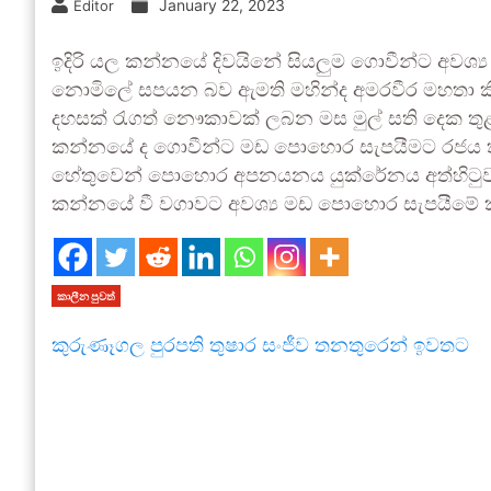
January 22, 2023
Editor
ඉදිරි යල කන්නයේ දිවයිනේ සියලුම ගොවීන්ට අවශ්‍
නොමිලේ සපයන බව ඇමති මහින්ද අමරවීර මහතා කිය
දහසක් රැගත් නෞකාවක් ලබන මස මුල් සති දෙක ත
කන්නයේ ද ගොවීන්ට මඩ පොහොර සැපයීමට රජය තීරණ
හේතුවෙන් පොහොර අපනයනය යුක්රේනය අත්හිටුවා ති
කන්නයේ වී වගාවට අවශ්‍ය මඩ පොහොර සැපයීමේ කිස
කාලීන පුවත්
කුරුණෑගල පුරපති තුෂාර සංජීව තනතුරෙන් ඉවතට