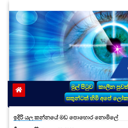
Skip
to
content
vinivida.lk
මුල් පිටුව
කාලීන පුවත
සතුන්ටත් හිමි අපේ ලෝ
ඉදිරි යල කන්නයේ මඩ පොහොර නොමිලේ