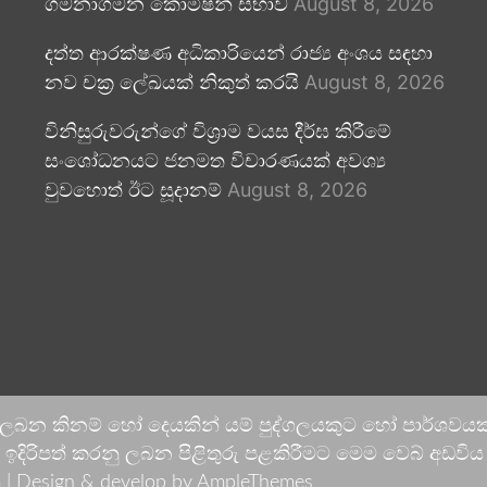
ගමනාගමන කොමිෂන් සභාව
August 8, 2026
දත්ත ආරක්ෂණ අධිකාරියෙන් රාජ්‍ය අංශය සඳහා
නව චක්‍ර ලේඛයක් නිකුත් කරයි
August 8, 2026
විනිසුරුවරුන්ගේ විශ්‍රාම වයස දීර්ඝ කිරීමේ
සංශෝධනයට ජනමත විචාරණයක් අවශ්‍ය
වුවහොත් ඊට සූදානම්
August 8, 2026
 ලබන කිනම් හෝ දෙයකින් යම් පුද්ගලයකුට හෝ පාර්ශවයකට
දිරිපත් කරනු ලබන පිළිතුරු පළකිරීමට මෙම වෙබ් අඩවිය ආච
 |
Design & develop by AmpleThemes