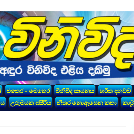
්
එතෙර - මෙතෙර
විනිවිද සායනය
හරිත දනව්ව
කය
උරුමයක අසිරිය
නිතර නොඇසෙන කතා
කාටූ