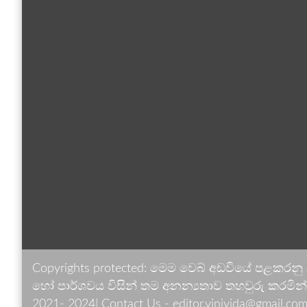
Copyrights protected: මෙම වෙබ් අඩවියේ පළකරනු
හෝ පාර්ශවය විසින් තම අනන්‍යතාව තහවුරු කරමින් ඉ
2021- 2024| Contact Us - editor.vinivida@gmail.com