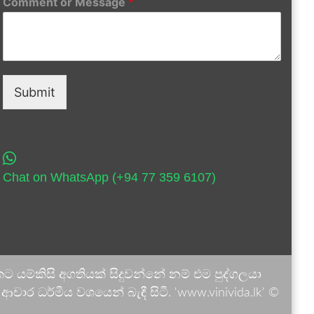
Comment or Message
*
Submit
Chat on WhatsApp (+94 77 359 6107)
 යම්කිසි අගතියක් සිදුවන්නේ නම් එම පුද්ගලයා
ාර ධර්මීය වශයෙන් බැඳී සිටී. 'www.vinivida.lk' ©