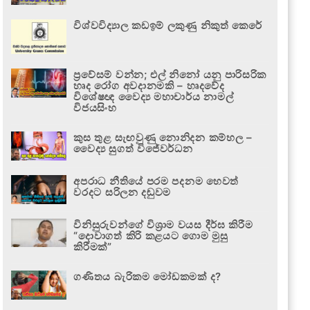
විශ්වවිද්‍යාල කඩඉම් ලකුණු නිකුත් කෙරේ
ප්‍රවේසම් වන්න; එල් නිනෝ යනු පාරිසරික
හෘද රෝග අවදානමකි – හෘදවේද
විශේෂඥ වෛද්‍ය මහාචාර්ය නාමල්
විජයසිංහ
කුස තුළ සැඟවුණු නොනිදන කම්හල –
වෛද්‍ය සුගත් විජේවර්ධන
අපරාධ නීතියේ පරම පදනම හෙවත්
වරදට සරිලන දඬුවම
විනිසුරුවන්ගේ විශ්‍රාම වයස දීර්ඝ කිරීම
“දොවාගත් කිරි කළයට ගොම මුසු
කිරීමක්”
ගණිතය බැරිකම මෝඩකමක් ද?