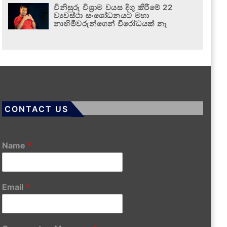
විනිසුරු විශ්‍රාම වයස දිගු කිරීමේ 22
ව්‍යවස්ථා සංශෝධනයට මහා
නාහිමිවරුන්ගෙන් විරෝධයක් නෑ
CONTACT US
Name
*
Email
*