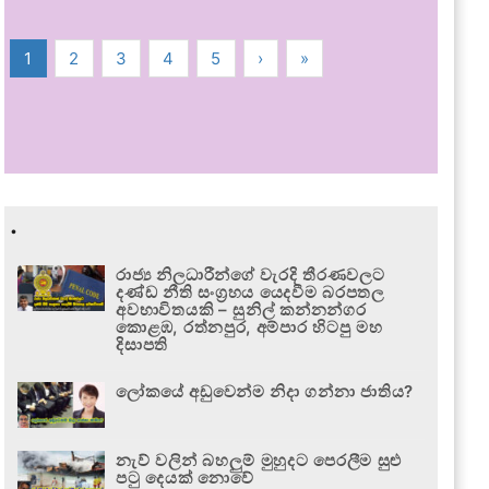
1
2
3
4
5
›
»
.
රාජ්‍ය නිලධාරීන්ගේ වැරදි තීරණවලට
දණ්ඩ නීති සංග්‍රහය යෙදවීම බරපතල
අවභාවිතයකි – සුනිල් කන්නන්ගර
කොළඹ, රත්නපුර, අම්පාර හිටපු මහ
දිසාපති
ලෝකයේ අඩුවෙන්ම නිදා ගන්නා ජාතිය?
නැව් වලින් බහලුම් මුහුදට පෙරලීම සුළු
පටු දෙයක් නොවේ