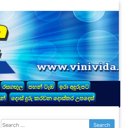
රසගඟුල
පහන් ටැඹ
ඉරා අදුරුපට
න්
දොස් දුරු කරවන දොස්තර උපදෙස්