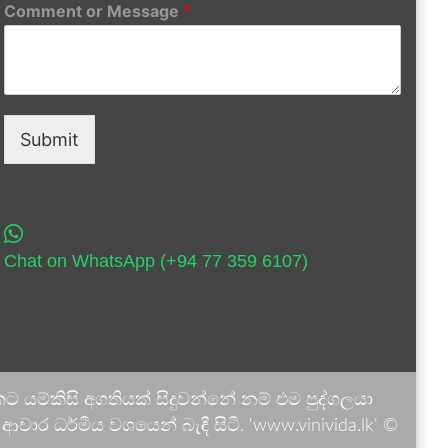
Comment or Message
*
Submit
Chat on WhatsApp (+94 77 359 6107)
 යම්කිසි අගතියක් සිදුවන්නේ නම් එම පුද්ගලයා
ාර ධර්මීය වශයෙන් බැඳී සිටී. 'www.vinivida.lk' ©