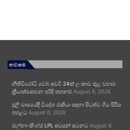
නවතම
නීතිවිරෝධී වෙබ් අඩවි 24ක් ලංකාව තුළ වහාම
ක්‍රියාත්මකවන පරිදි තහනම්
August 6, 2026
ජූලි මාසයේදී විදේශ රැකියා සඳහා පිටත්ව ගිය පිරිස
ඉහළට
August 6, 2026
ජැෆ්නා කිංග්ස් LPL අවසන් සටනට
August 6,