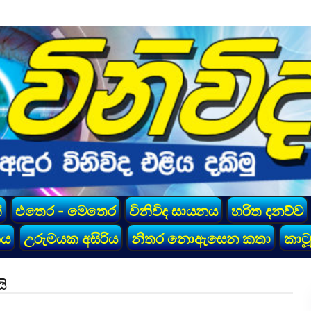
්
එතෙර - මෙතෙර
විනිවිද සායනය
හරිත දනව්ව
කය
උරුමයක අසිරිය
නිතර නොඇසෙන කතා
කාටූ
ි