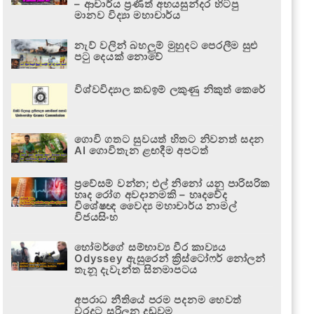
– ආචාර්ය ප්‍රණීත් අභයසුන්දර හිටපු
මානව විද්‍යා මහාචාර්ය
නැව් වලින් බහලුම් මුහුදට පෙරලීම සුළු
පටු දෙයක් නොවේ
විශ්වවිද්‍යාල කඩඉම් ලකුණු නිකුත් කෙරේ
ගොවි ගතට සුවයත් හිතට නිවනත් සදන
AI ගොවිතැන ළඟදීම අපටත්
ප්‍රවේසම් වන්න; එල් නිනෝ යනු පාරිසරික
හෘද රෝග අවදානමකි – හෘදවේද
විශේෂඥ වෛද්‍ය මහාචාර්ය නාමල්
විජයසිංහ
හෝමර්ගේ සම්භාව්‍ය වීර කාව්‍යය
Odyssey ඇසුරෙන් ක්‍රිස්ටෝෆර් නෝලන්
තැනූ දැවැන්ත සිනමාපටය
අපරාධ නීතියේ පරම පදනම හෙවත්
වරදට සරිලන දඬුවම