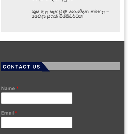
කුස තුළ සැඟවුණු නොනිදන කම්හල –
වෛද්‍ය සුගත් විජේවර්ධන
CONTACT US
Name
*
Email
*