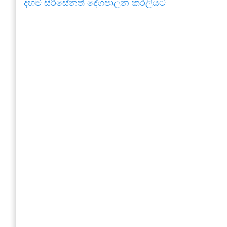
දහම් සිරිසේනත් දේශපාලන කරලියට