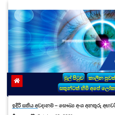
Skip
to
content
vinivida.lk
මුල් පිටුව
කාලීන පුවත
සතුන්ටත් හිමි අපේ ලෝ
ඉදිරි සතිය අවදානම් – සෞඛ්‍ය අංශ අනතුරු අඟවය