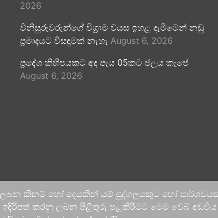
2026
විනිසුරුවරුන්ගේ විශ්‍රාම වයස ඉහළ දැමීමෙන් නඩු
ප්‍රමාදයට විසඳුමක් නැහැ
August 6, 2026
ප්‍රදේශ කිහිපයකට අද පැය 05කට ජලය කැපේ
August 6, 2026
 ලබන කිනම් හෝ දෙයකින් යම් පුද්ගලයකුට හෝ පාර්ශවයකට
දිරිපත් කරනු ලබන පිළිතුරු පළකිරීමට මෙම වෙබ් අඩවිය ආච