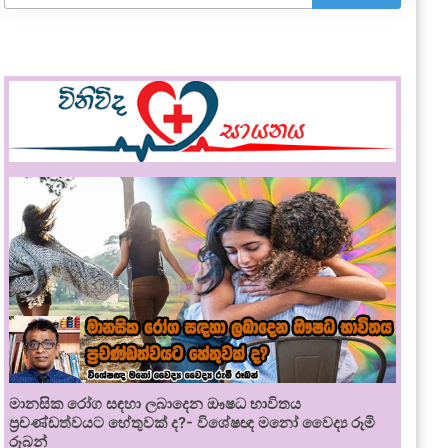
මානසික රෝග සඳහා ලබාදෙන ඖෂධ භාවිතය
ප්‍රචණ්ඩත්වයට හේතුවක් ද?- විශේෂඥ මනෝ වෛද්‍ය රූමි
රූබන්