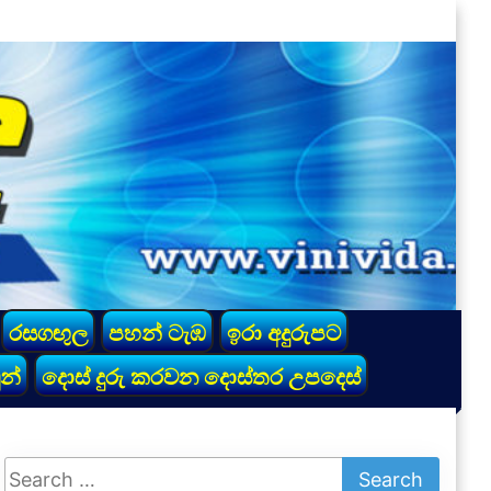
රසගඟුල
පහන් ටැඹ
ඉරා අදුරුපට
න්
දොස් දුරු කරවන දොස්තර උපදෙස්