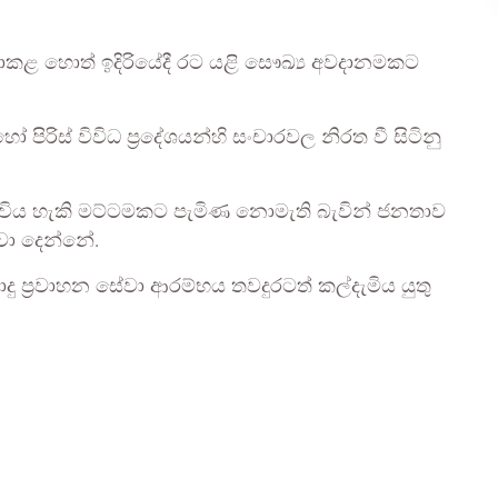
කළ හොත් ඉදිරියේදී රට යළි සෞඛ්‍ය අවදානමකට
රිස් විවිධ ප්‍රදේශයන්හි සංචාරවල නිරත වී සිටිනු
විය හැකි මට්ටමකට පැමිණ නොමැති බැවින් ජනතාව
වා දෙන්නේ.
ු ප්‍රවාහන සේවා ආරම්භය තවදුරටත් කල්දැමිය යුතු