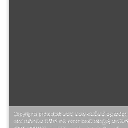
Copyrights protected: මෙම වෙබ් අඩවියේ පළකරනු
හෝ පාර්ශවය විසින් තම අනන්‍යතාව තහවුරු කරමින් ඉ