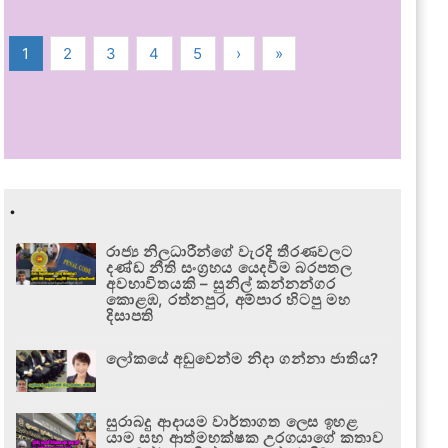
1
2
3
4
5
›
»
.
රාජ්‍ය නිලධාරීන්ගේ වැරදි තීරණවලට
දණ්ඩ නීති සංග්‍රහය යෙදවීම බරපතල
අවභාවිතයකි – සුනිල් කන්නන්ගර
කොළඹ, රත්නපුර, අම්පාර හිටපු මහ
දිසාපති
ලෝකයේ අඩුවෙන්ම නිදා ගන්නා ජාතිය?
සුරාබදු ආදායම වාර්තාගත ලෙස ඉහළ
යාම සහ ආත්මභක්ෂක උරගයාගේ කතාව