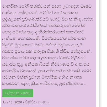
මානසික රෝගී තත්ත්වයන් සඳහා ලබාදෙන ඖෂධ
භාවිතය හේතුවෙන් රෝගීන් හෝ සාමාන්‍ය
පුද්ගලයන් ප්‍රචණ්ඩත්වයට යොමු විය හැකි ද යන්න
වර්තමානයේ රෝගීන්ගේ භාරකරුවන් මෙන්ම
පොදු සමාජය තුළ ද නිරන්තරයෙන් කතාබහට
ලක්වන මාතෘකාවකි. විශේෂයෙන්ම වර්තමාන
සිදුවීම් මුල් කොට මාධ්‍ය මඟින් සිදුවන ඇතැම්
අසත්‍ය ප්‍රචාර සහ කරුණු විකෘති කිරීම් හේතුවෙන්,
මානසික රෝග සඳහා ලබාදෙන ඖෂධ පිළිබඳව
සමාජය තුළ අනියත බියක් නිර්මාණය වී ඇත.එය
සමාජයීය වශයෙන් ඉතා අහිතකර තත්වයකි. මෙම
සටහන මඟින් ප්‍රධාන මානසික රෝග නාශක
ඖෂධවල සැබෑ ක්‍රියාකාරීත්වය, ප්‍රචණ්ඩත්වය …
වැඩිපුර කියවන්න
විනිවිද සායනය
July 15, 2026
/