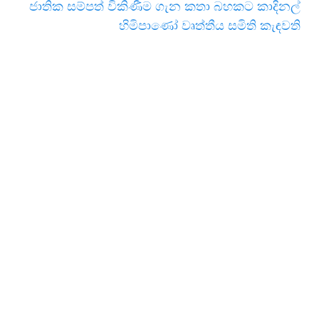
ජාතික සම්පත් විකිණීම ගැන කතා බහකට කාදිනල්
හිමිපාණෝ වෘත්තීය සමිති කැඳවති