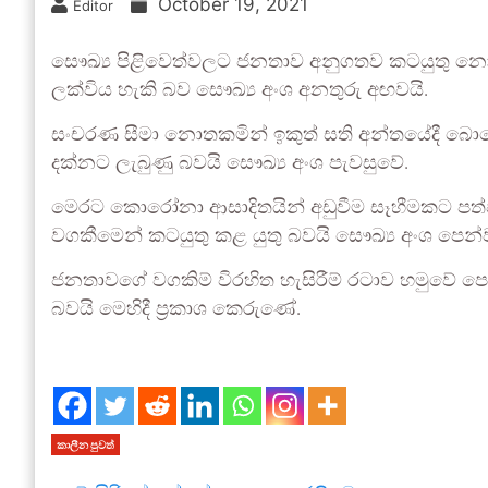
October 19, 2021
Editor
සෞඛ්‍ය පිළිවෙත්වලට ජනතාව අනුගතව කටයුතු නො
ලක්විය හැකි බව සෞඛ්‍ය අංශ අනතුරු අඟවයි.
සංචරණ සීමා නොතකමින් ඉකුත් සති අන්තයේදී බොහෝ පි
දක්නට ලැබුණු බවයි සෞඛ්‍ය අංශ පැවසුවේ.
මෙරට කොරෝනා ආසාදිතයින් අඩුවීම සෑහීමකට පත්
වගකීමෙන් කටයුතු කළ යුතු බවයි සෞඛ්‍ය අංශ පෙන්
ජනතාවගේ වගකිම් විරහිත හැසිරීම් රටාව හමුවේ පොද
බවයි මෙහිදී ප්‍රකාශ කෙරුණේ.
කාලීන පුවත්