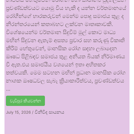
ප්‍රචණ්ඩත්වයට යොමු විය හැකි ද යන්න වර්තමානයේ
රෝගීන්ගේ භාරකරුවන් මෙන්ම පොදු සමාජය තුළ ද
නිරන්තරයෙන් කතාබහට ලක්වන මාතෘකාවකි.
විශේෂයෙන්ම වර්තමාන සිදුවීම් මුල් කොට මාධ්‍ය
මඟින් සිදුවන ඇතැම් අසත්‍ය ප්‍රචාර සහ කරුණු විකෘති
කිරීම් හේතුවෙන්, මානසික රෝග සඳහා ලබාදෙන
ඖෂධ පිළිබඳව සමාජය තුළ අනියත බියක් නිර්මාණය
වී ඇත.එය සමාජයීය වශයෙන් ඉතා අහිතකර
තත්වයකි. මෙම සටහන මඟින් ප්‍රධාන මානසික රෝග
නාශක ඖෂධවල සැබෑ ක්‍රියාකාරීත්වය, ප්‍රචණ්ඩත්වය
…
වැඩිපුර කියවන්න
විනිවිද සායනය
July 15, 2026
/