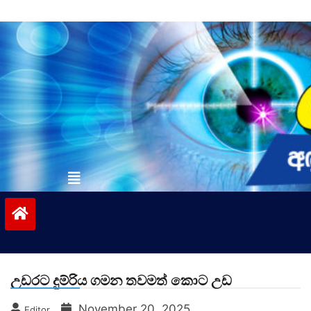
Skip
to
content
vinivida.lk
උඩරට දුම්රිය ගමන තවමත් කොට උඩ
November 20, 2025
Editor