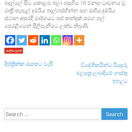
බදුල්ලේ සිට කොළඹ බලා පසුගිය 18 වනදා ධාවනය වූ
රාත්‍රී තැපැල් දුම්රිය ඉදල්ගස්හින්න සහ ඔහිය දුම්රිය
ස්ථාන අතරදී මාර්ගයට පස් කන්දක් සමග ගල්
පෙරළීමෙන් පීලිපැනීමට ලක්ව තිබුණි.
කාලීන පුවත්
දිස්ත්‍රික්ක රැසකට වැසි
විදේශිකයින්ට රියදුරු
බලපත්‍ර ලබාදිමේ ගාස්තු
ඉහළට