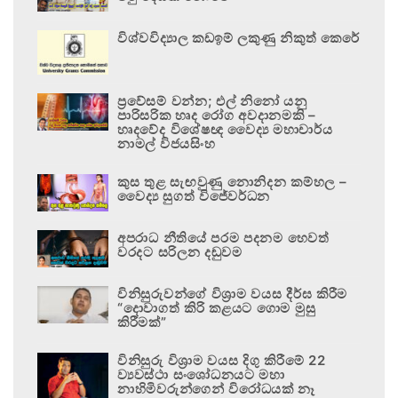
විශ්වවිද්‍යාල කඩඉම් ලකුණු නිකුත් කෙරේ
ප්‍රවේසම් වන්න; එල් නිනෝ යනු
පාරිසරික හෘද රෝග අවදානමකි –
හෘදවේද විශේෂඥ වෛද්‍ය මහාචාර්ය
නාමල් විජයසිංහ
කුස තුළ සැඟවුණු නොනිදන කම්හල –
වෛද්‍ය සුගත් විජේවර්ධන
අපරාධ නීතියේ පරම පදනම හෙවත්
වරදට සරිලන දඬුවම
විනිසුරුවන්ගේ විශ්‍රාම වයස දීර්ඝ කිරීම
“දොවාගත් කිරි කළයට ගොම මුසු
කිරීමක්”
විනිසුරු විශ්‍රාම වයස දිගු කිරීමේ 22
ව්‍යවස්ථා සංශෝධනයට මහා
නාහිමිවරුන්ගෙන් විරෝධයක් නෑ