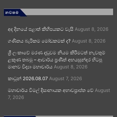
නවතම
අද දිනයේ පළාත් කිහිපයකට වැසි
August 8, 2026
ගණිතය බැරිකම මෝඩකමක් ද?
August 8, 2026
ශ්‍රී ලංකාවේ මරණ දඬුවම නියම කිරීමටත් නැවතුම්
ළකුණ තබමු – ආචාර්ය ප්‍රණීත් අභයසුන්දර හිටපු
මානව විද්‍යා මහාචාර්ය
August 8, 2026
කාටූන් 2026.08.07
August 7, 2026
මහාචාර්ය විමල් දිසානායක අභාවප්‍රාප්ත වේ
August
7, 2026