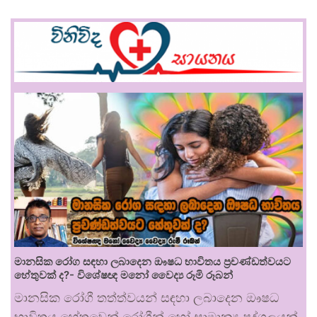
මානසික රෝග සඳහා ලබාදෙන ඖෂධ භාවිතය ප්‍රචණ්ඩත්වයට
හේතුවක් ද?- විශේෂඥ මනෝ වෛද්‍ය රූමි රූබන්
මානසික රෝගී තත්ත්වයන් සඳහා ලබාදෙන ඖෂධ
භාවිතය හේතුවෙන් රෝගීන් හෝ සාමාන්‍ය පුද්ගලයන්