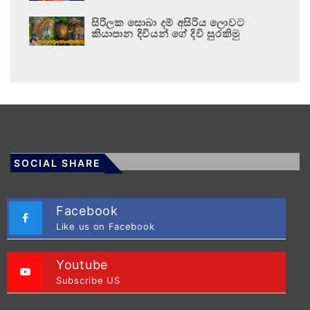
සිරිලක සොබා දම් අසිරිය ලොවට
කියාපාන දිවියන් ගේ දිවි සුරකිමු
SOCIAL SHARE
Facebook
Like us on Facebook
Youtube
Subscribe US