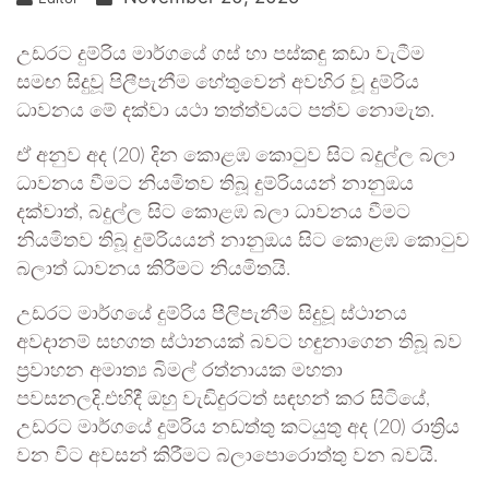
උඩරට දුම්රිය මාර්ගයේ ගස් හා පස්කඳු කඩා වැටීම
සමඟ සිදුවූ පිලීපැනීම හේතුවෙන් අවහිර වූ දුම්රිය
ධාවනය මේ දක්වා යථා තත්ත්වයට පත්ව නොමැත.
ඒ අනුව අද (20) දින කොළඹ කොටුව සිට බදුල්ල බලා
ධාවනය වීමට නියමිතව තිබූ දුම්රියයන් නානුඔය
දක්වාත්, බදුල්ල සිට කොළඹ බලා ධාවනය වීමට
නියමිතව තිබූ දුම්රියයන් නානුඔය සිට කොළඹ කොටුව
බලාත් ධාවනය කිරීමට නියමිතයි.
උඩරට මාර්ගයේ දුම්රිය පීලිපැනීම සිදුවූ ස්ථානය
අවදානම් සහගත ස්ථානයක් බවට හඳුනාගෙන තිබූ බව
ප්‍රවාහන අමාත්‍ය බිමල් රත්නායක මහතා
පවසනලදි.එහිදී ඔහු වැඩිදුරටත් සඳහන් කර සිටියේ,
උඩරට මාර්ගයේ දුම්රිය නඩත්තු කටයුතු අද (20) රාත්‍රිය
වන විට අවසන් කිරීමට බලාපොරොත්තු වන බවයි.