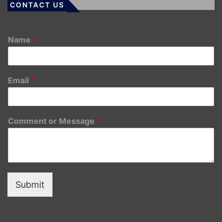
CONTACT US
Name
*
Email
*
Comment or Message
*
Submit