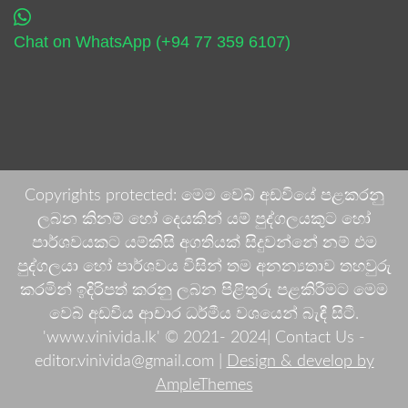
Chat on WhatsApp (+94 77 359 6107)
Copyrights protected: මෙම වෙබ් අඩවියේ පළකරනු
ලබන කිනම් හෝ දෙයකින් යම් පුද්ගලයකුට හෝ
පාර්ශවයකට යම්කිසි අගතියක් සිදුවන්නේ නම් එම
පුද්ගලයා හෝ පාර්ශවය විසින් තම අනන්‍යතාව තහවුරු
කරමින් ඉදිරිපත් කරනු ලබන පිළිතුරු පළකිරීමට මෙම
වෙබ් අඩවිය ආචාර ධර්මීය වශයෙන් බැඳී සිටී.
'www.vinivida.lk' © 2021- 2024| Contact Us -
editor.vinivida@gmail.com |
Design & develop by
AmpleThemes