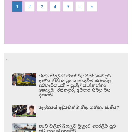
1
2
3
4
5
›
»
.
රාජ්‍ය නිලධාරීන්ගේ වැරදි තීරණවලට
දණ්ඩ නීති සංග්‍රහය යෙදවීම බරපතල
අවභාවිතයකි – සුනිල් කන්නන්ගර
කොළඹ, රත්නපුර, අම්පාර හිටපු මහ
දිසාපති
ලෝකයේ අඩුවෙන්ම නිදා ගන්නා ජාතිය?
නැව් වලින් බහලුම් මුහුදට පෙරලීම සුළු
පටු දෙයක් නොවේ