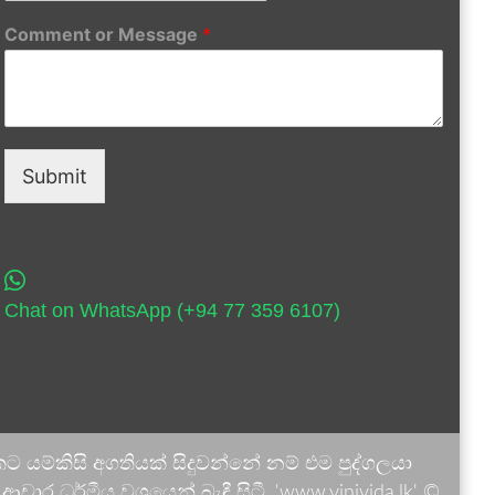
Comment or Message
*
Submit
Chat on WhatsApp (+94 77 359 6107)
 යම්කිසි අගතියක් සිදුවන්නේ නම් එම පුද්ගලයා
ාර ධර්මීය වශයෙන් බැඳී සිටී. 'www.vinivida.lk' ©