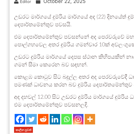
October 22, 2025
Editor
උඩරට මාර්ගයේ දුම්රිය මාර්ගයේ අද (22) දිනයේත් 
දෙපාර්තමේන්තුව පවසයි.
එම දෙපාර්තමේන්තුව පවසන්නේ අද පෙරවරුවේ ම
පොල්ගහවෙල අතර දුම්රිය ගමන්වාර 10ක් අවලංගු
උඩරට දුම්රිය මාර්ගයේ දෙපස ස්ථාන කිහිපයකින් නා
ගමන් සීමා කෙරෙන බව සඳඟන්.
කොළඹ කොටුව සිට බදුල්ල අතර අද පෙරවරුවේදී ධා
පමණක් ධාවනය කරන බව දුම්රිය දෙපාර්තමේන්තුව
අද දහවල් 12.00 සිට උඩරට දුම්රිය මාර්ගයේ දුම්ර
එම දෙපාර්තමේන්තුව පවසනලදි.
කාලීන පුවත්