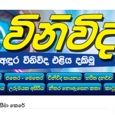
්
එතෙර - මෙතෙර
විනිවිද සායනය
හරිත දනව්ව
කය
උරුමයක අසිරිය
නිතර නොඇසෙන කතා
කාටූ
 සීමා කෙරේ