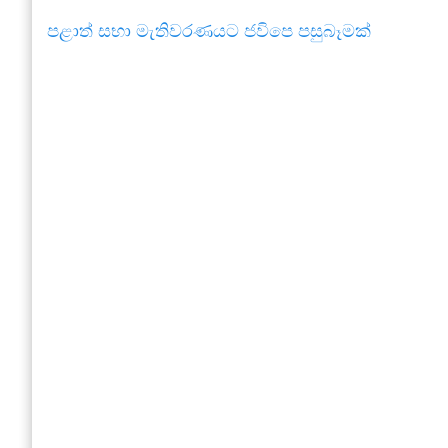
පළාත් සභා මැතිවරණයට ජවිපෙ පසුබෑමක්