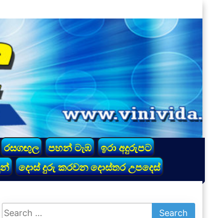
රසගඟුල
පහන් ටැඹ
ඉරා අදුරුපට
න්
දොස් දුරු කරවන දොස්තර උපදෙස්