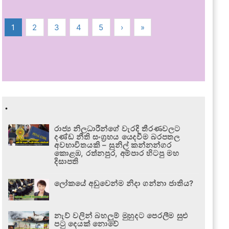
1
2
3
4
5
›
»
.
රාජ්‍ය නිලධාරීන්ගේ වැරදි තීරණවලට
දණ්ඩ නීති සංග්‍රහය යෙදවීම බරපතල
අවභාවිතයකි – සුනිල් කන්නන්ගර
කොළඹ, රත්නපුර, අම්පාර හිටපු මහ
දිසාපති
ලෝකයේ අඩුවෙන්ම නිදා ගන්නා ජාතිය?
නැව් වලින් බහලුම් මුහුදට පෙරලීම සුළු
පටු දෙයක් නොවේ