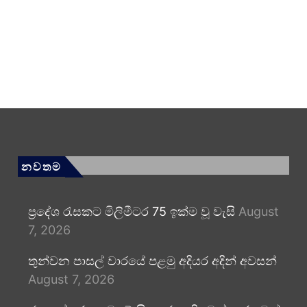
නවතම
ප්‍රදේශ රැසකට මිලිමීටර 75 ඉක්ම වූ වැසි
August
7, 2026
තුන්වන පාසල් වාරයේ පළමු අදියර අදින් අවසන්
August 7, 2026