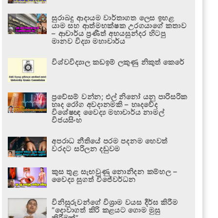
සුරාබදු ආදායම වාර්තාගත ලෙස ඉහළ
යාම සහ ආත්මභක්ෂක උරගයාගේ කතාව
– ආචාර්ය ප්‍රණීත් අභයසුන්දර හිටපු
මානව විද්‍යා මහාචාර්ය
විශ්වවිද්‍යාල කඩඉම් ලකුණු නිකුත් කෙරේ
ප්‍රවේසම් වන්න; එල් නිනෝ යනු පාරිසරික
හෘද රෝග අවදානමකි – හෘදවේද
විශේෂඥ වෛද්‍ය මහාචාර්ය නාමල්
විජයසිංහ
අපරාධ නීතියේ පරම පදනම හෙවත්
වරදට සරිලන දඬුවම
කුස තුළ සැඟවුණු නොනිදන කම්හල –
වෛද්‍ය සුගත් විජේවර්ධන
විනිසුරුවන්ගේ විශ්‍රාම වයස දීර්ඝ කිරීම
“දොවාගත් කිරි කළයට ගොම මුසු
කිරීමක්”