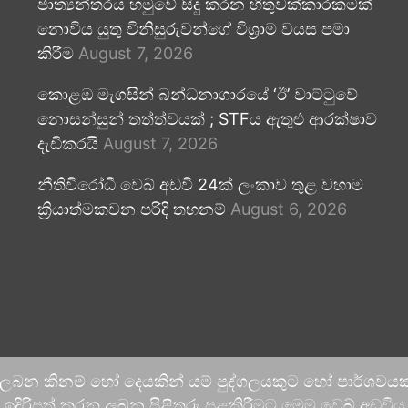
ජාත්‍යන්තරය හමුවේ සිදු කරන හිතුවක්කාරකමක්
නොවිය යුතු විනිසුරුවන්ගේ විශ්‍රාම වයස පමා
කිරීම
August 7, 2026
කොළඹ මැගසින් බන්ධනාගාරයේ ‘ඊ’ වාට්ටුවේ
නොසන්සුන් තත්ත්වයක් ; STFය ඇතුළු ආරක්ෂාව
දැඩිකරයි
August 7, 2026
නීතිවිරෝධී වෙබ් අඩවි 24ක් ලංකාව තුළ වහාම
ක්‍රියාත්මකවන පරිදි තහනම්
August 6, 2026
 ලබන කිනම් හෝ දෙයකින් යම් පුද්ගලයකුට හෝ පාර්ශවයකට
දිරිපත් කරනු ලබන පිළිතුරු පළකිරීමට මෙම වෙබ් අඩවිය ආච