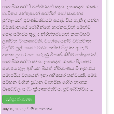
මානසික රෝගී තත්ත්වයන් සඳහා ලබාදෙන ඖෂධ
භාවිතය හේතුවෙන් රෝගීන් හෝ සාමාන්‍ය
පුද්ගලයන් ප්‍රචණ්ඩත්වයට යොමු විය හැකි ද යන්න
වර්තමානයේ රෝගීන්ගේ භාරකරුවන් මෙන්ම
පොදු සමාජය තුළ ද නිරන්තරයෙන් කතාබහට
ලක්වන මාතෘකාවකි. විශේෂයෙන්ම වර්තමාන
සිදුවීම් මුල් කොට මාධ්‍ය මඟින් සිදුවන ඇතැම්
අසත්‍ය ප්‍රචාර සහ කරුණු විකෘති කිරීම් හේතුවෙන්,
මානසික රෝග සඳහා ලබාදෙන ඖෂධ පිළිබඳව
සමාජය තුළ අනියත බියක් නිර්මාණය වී ඇත.එය
සමාජයීය වශයෙන් ඉතා අහිතකර තත්වයකි. මෙම
සටහන මඟින් ප්‍රධාන මානසික රෝග නාශක
ඖෂධවල සැබෑ ක්‍රියාකාරීත්වය, ප්‍රචණ්ඩත්වය …
වැඩිපුර කියවන්න
විනිවිද සායනය
July 15, 2026
/