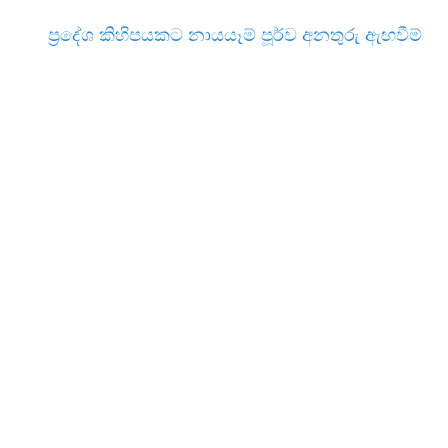
ප්‍රදේශ කිහිපයකට නායයෑම් පූර්ව අනතුරු ඇඟවීම්