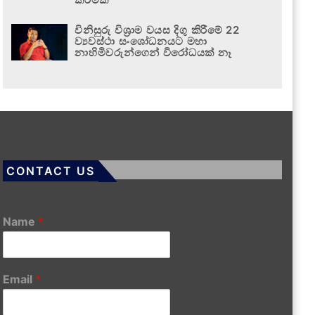
විනිසුරු විශ්‍රාම වයස දිගු කිරීමේ 22
ව්‍යවස්ථා සංශෝධනයට මහා
නාහිමිවරුන්ගෙන් විරෝධයක් නෑ
CONTACT US
Name
*
Email
*