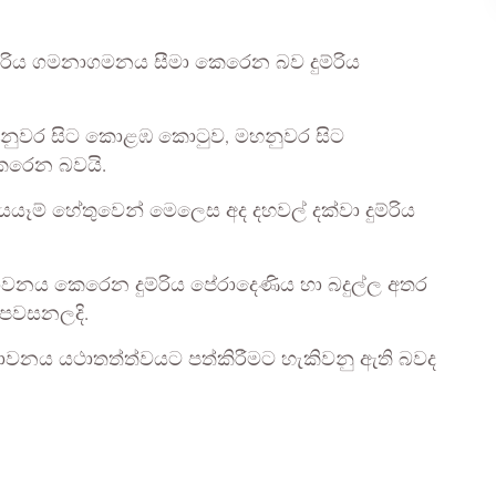
දුම්රිය ගමනාගමනය සීමා කෙරෙන බව දුම්රිය
හනුවර සිට කොළඹ කොටුව, මහනුවර සිට
කෙරෙන බවයි.
යයෑම් හේතුවෙන් මෙලෙස අද දහවල් දක්වා දුම්රිය
වනය කෙරෙන දුම්රිය පේරාදෙණිය හා බදුල්ල අතර
 පවසනලදි.
ිය ධාවනය යථාතත්ත්වයට පත්කිරීමට හැකිවනු ඇති බවද