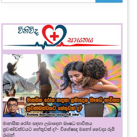
මානසික රෝග සඳහා ලබාදෙන ඖෂධ භාවිතය
ප්‍රචණ්ඩත්වයට හේතුවක් ද?- විශේෂඥ මනෝ වෛද්‍ය රූමි
රූබන්