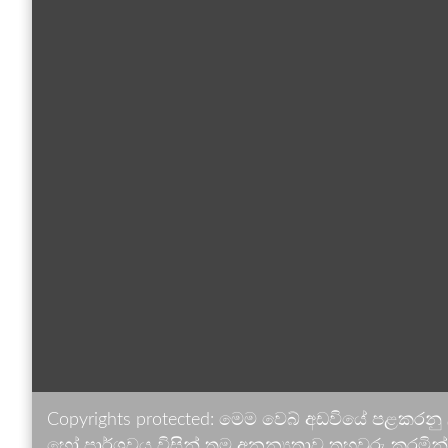
Copyrights protected: මෙම වෙබ් අඩවියේ පළකරනු
හෝ පාර්ශවය විසින් තම අනන්‍යතාව තහවුරු කරමින් ඉ