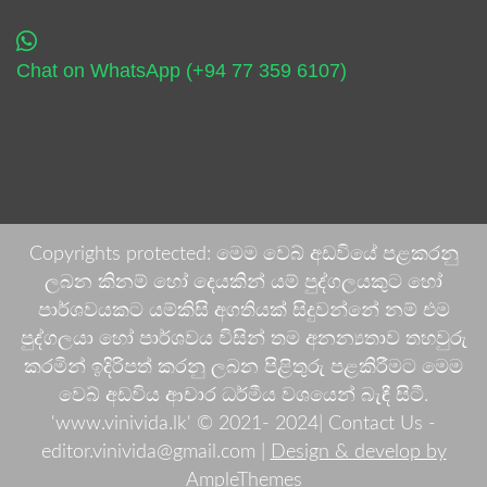
Chat on WhatsApp (+94 77 359 6107)
Copyrights protected: මෙම වෙබ් අඩවියේ පළකරනු
ලබන කිනම් හෝ දෙයකින් යම් පුද්ගලයකුට හෝ
පාර්ශවයකට යම්කිසි අගතියක් සිදුවන්නේ නම් එම
පුද්ගලයා හෝ පාර්ශවය විසින් තම අනන්‍යතාව තහවුරු
කරමින් ඉදිරිපත් කරනු ලබන පිළිතුරු පළකිරීමට මෙම
වෙබ් අඩවිය ආචාර ධර්මීය වශයෙන් බැඳී සිටී.
'www.vinivida.lk' © 2021- 2024| Contact Us -
editor.vinivida@gmail.com |
Design & develop by
AmpleThemes