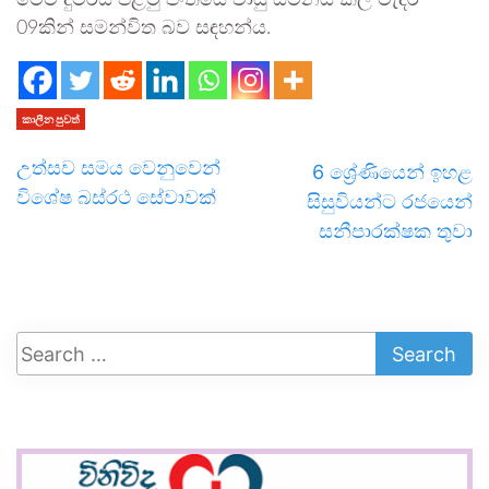
මෙම දුම්රිය පළමු පංතියේ වායු සමනය කල මැදිරි
09කින් සමන්විත බව සඳහන්ය.
කාලීන පුවත්
උත්සව සමය වෙනුවෙන්
6 ශ්‍රේණියෙන් ඉහළ
විශේෂ බස්රථ සේවාවක්
සිසුවියන්ට රජයෙන්
සනීපාරක්ෂක තුවා