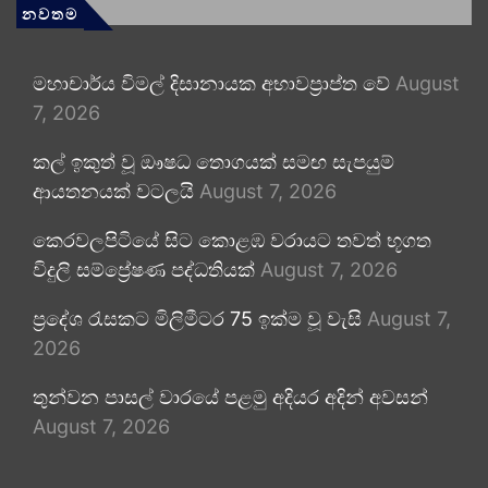
නවතම
මහාචාර්ය විමල් දිසානායක අභාවප්‍රාප්ත වේ
August
7, 2026
කල් ඉකුත් වූ ඖෂධ තොගයක් සමඟ සැපයුම්
ආයතනයක් වටලයි
August 7, 2026
කෙරවලපිටියේ සිට කොළඹ වරායට තවත් භූගත
විදුලි සම්ප්‍රේෂණ පද්ධතියක්
August 7, 2026
ප්‍රදේශ රැසකට මිලිමීටර 75 ඉක්ම වූ වැසි
August 7,
2026
තුන්වන පාසල් වාරයේ පළමු අදියර අදින් අවසන්
August 7, 2026