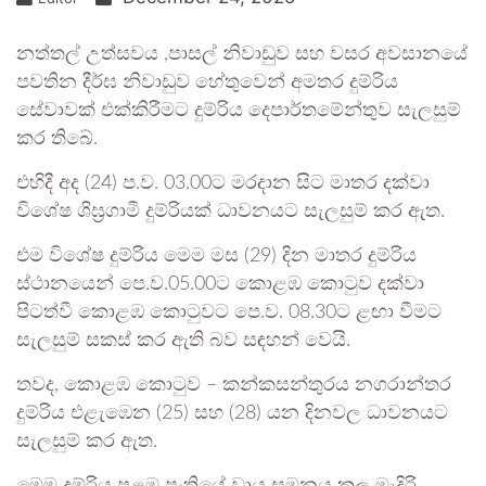
නත්තල් උත්සවය ,පාසල් නිවාඩුව සහ වසර අවසානයේ
පවතින දීර්ඝ නිවාඩුව හේතුවෙන් අමතර දුම්රිය
සේවාවක් එක්කිරීමට දුම්රිය දෙපාර්තමේන්තුව සැලසුම්
කර තිබේ.
එහිදී අද (24) ප.ව. 03.00ට මරදාන සිට මාතර දක්වා
විශේෂ ශිඝ්‍රගාමී දුම්රියක් ධාවනයට සැලසුම් කර ඇත.
එම විශේෂ දුම්රිය මෙම මස (29) දින මාතර දුම්රිය
ස්ථානයෙන් පෙ.ව.05.00ට කොළඹ කොටුව දක්වා
පිටත්වී කොළඹ කොටුවට පෙ.ව. 08.30ට ළඟා වීමට
සැලසුම් සකස් කර ඇති බව සඳහන් වෙයි.
තවද, කොළඹ කොටුව – කන්කසන්තුරය නගරාන්තර
දුම්රිය එළැඹෙන (25) සහ (28) යන දිනවල ධාවනයට
සැලසුම් කර ඇත.