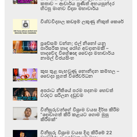
කතාව – ආචාර්ය ප්‍රණීත් අභයසුන්දර
හිටපු මානව විද්‍යා මහාචාර්ය
විශ්වවිද්‍යාල කඩඉම් ලකුණු නිකුත් කෙරේ
ප්‍රවේසම් වන්න; එල් නිනෝ යනු
පාරිසරික හෘද රෝග අවදානමකි –
හෘදවේද විශේෂඥ වෛද්‍ය මහාචාර්ය
නාමල් විජයසිංහ
කුස තුළ සැඟවුණු නොනිදන කම්හල –
වෛද්‍ය සුගත් විජේවර්ධන
අපරාධ නීතියේ පරම පදනම හෙවත්
වරදට සරිලන දඬුවම
විනිසුරුවන්ගේ විශ්‍රාම වයස දීර්ඝ කිරීම
“දොවාගත් කිරි කළයට ගොම මුසු
කිරීමක්”
විනිසුරු විශ්‍රාම වයස දිගු කිරීමේ 22