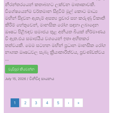
නිරන්තරයෙන් කතාබහට ලක්වන මාතෘකාවකි.
විශේෂයෙන්ම වර්තමාන සිදුවීම් මුල් කොට මාධ්‍ය
මඟින් සිදුවන ඇතැම් අසත්‍ය ප්‍රචාර සහ කරුණු විකෘති
කිරීම් හේතුවෙන්, මානසික රෝග සඳහා ලබාදෙන
ඖෂධ පිළිබඳව සමාජය තුළ අනියත බියක් නිර්මාණය
වී ඇත.එය සමාජයීය වශයෙන් ඉතා අහිතකර
තත්වයකි. මෙම සටහන මඟින් ප්‍රධාන මානසික රෝග
නාශක ඖෂධවල සැබෑ ක්‍රියාකාරීත්වය, ප්‍රචණ්ඩත්වය
…
වැඩිපුර කියවන්න
විනිවිද සායනය
July 15, 2026
/
1
2
3
4
5
›
»