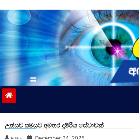
Skip
to
content
vinivida.lk
උත්සව සමයට අමතර දුම්රිය සේවාවක්
December 24, 2025
Editor