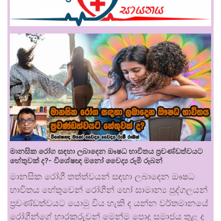
මානසික රෝග සඳහා ලබාදෙන ඖෂධ භාවිතය ප්‍රචණ්ඩත්වයට
හේතුවක් ද?- විශේෂඥ මනෝ වෛද්‍ය රූමි රූබන්
මානසික රෝගී තත්ත්වයන් සඳහා ලබාදෙන ඖෂධ
භාවිතය හේතුවෙන් රෝගීන් හෝ සාමාන්‍ය පුද්ගලයන්
ප්‍රචණ්ඩත්වයට යොමු විය හැකි ද යන්න වර්තමානයේ
රෝගීන්ගේ භාරකරුවන් මෙන්ම පොදු සමාජය තුළ ද