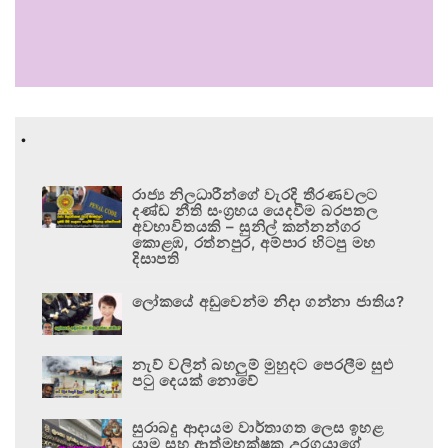
.
රාජ්‍ය නිලධාරීන්ගේ වැරදි තීරණවලට
දණ්ඩ නීති සංග්‍රහය යෙදවීම බරපතල
අවභාවිතයකි – සුනිල් කන්නන්ගර
කොළඹ, රත්නපුර, අම්පාර හිටපු මහ
දිසාපති
ලෝකයේ අඩුවෙන්ම නිදා ගන්නා ජාතිය?
නැව් වලින් බහලුම් මුහුදට පෙරලීම සුළු
පටු දෙයක් නොවේ
සුරාබදු ආදායම වාර්තාගත ලෙස ඉහළ
යාම සහ ආත්මභක්ෂක උරගයාගේ