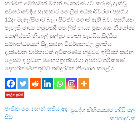
කරමින් මෝසමක් මගින් අධිකරණයට කරුණු දැක්වූ
අවස්ථාවේදීය.සැකකාර පොලිස් අධිකාරීවරයා පසුගිය
12දා මැලේසියාව බලා පිටත්ව ගොස් ඇති බව, පසුගියදා
පැවැති මාධ්‍ය හමුවකදී පොලිස් මාධ්‍ය ප්‍රකාශක නියෝජ්‍ය
පොලිස්පති නිහාල් තල්දූව මහතා පැවසීය.සිද්ධිය
සම්බන්ධයෙන් සිදු කරන විමර්ශනවල ප්‍රගතිය
දැක්වෙන වාර්තාවක් අධිකරණය හමුවට ඉදිරිපත් කරන
ලෙසට ද ප්‍රධාන මහෙස්ත්‍රාත්වරයා අපරාධ පරීක්ෂණ
දෙපාර්තමේන්තුවට තවදුරටත් නියෝග කළේය.
කාලීන පුවත්
ජාතික පොසොන් සතිය අද
ප්‍රදේශ කිහිපයකට හදිසි ජල
සිට
කප්පාදුවක්