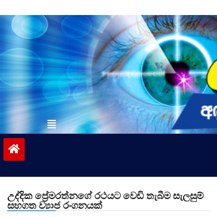
Skip
to
content
vinivida.lk
උද්දික ප්‍රේමරත්නගේ රථයට වෙඩි තැබීම සැලසුම්
සහගත ව්‍යාජ රංගනයක්