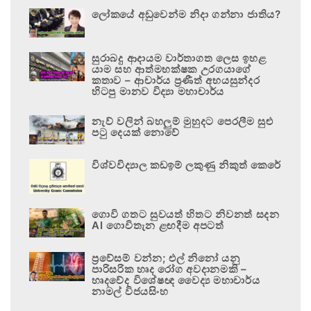
ලෝකයේ අඩුවෙන්ම නිදා ගන්නා ජාතිය?
සුරාබදු ආදායම වාර්තාගත ලෙස ඉහළ
යාම සහ ආත්මභක්ෂක උරගයාගේ
කතාව – ආචාර්ය ප්‍රණීත් අභයසුන්දර
හිටපු මානව විද්‍යා මහාචාර්ය
නැව් වලින් බහලුම් මුහුදට පෙරලීම සුළු
පටු දෙයක් නොවේ
විශ්වවිද්‍යාල කඩඉම් ලකුණු නිකුත් කෙරේ
ගොවි ගතට සුවයත් හිතට නිවනත් සදන
AI ගොවිතැන ළඟදීම අපටත්
ප්‍රවේසම් වන්න; එල් නිනෝ යනු
පාරිසරික හෘද රෝග අවදානමකි –
හෘදවේද විශේෂඥ වෛද්‍ය මහාචාර්ය
නාමල් විජයසිංහ