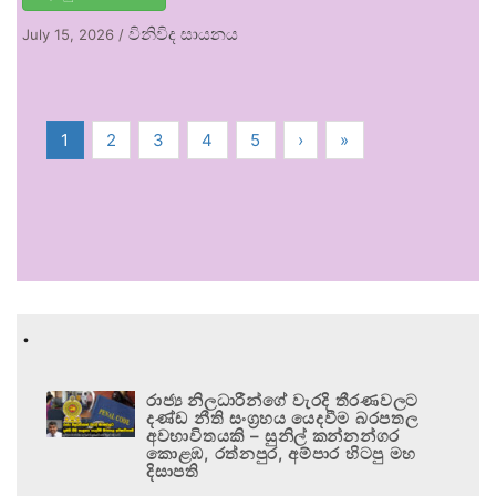
විනිවිද සායනය
July 15, 2026
/
1
2
3
4
5
›
»
.
රාජ්‍ය නිලධාරීන්ගේ වැරදි තීරණවලට
දණ්ඩ නීති සංග්‍රහය යෙදවීම බරපතල
අවභාවිතයකි – සුනිල් කන්නන්ගර
කොළඹ, රත්නපුර, අම්පාර හිටපු මහ
දිසාපති