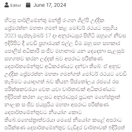
June 17, 2024
Editor
හිටපු පාර්ලිමේන්තු මන්ත්‍රී රංගන ශිල්පි උද්දික
ප්‍රේමරත්න මහතා ගමන් කළ මෝටර් රථයට පසුගිය
2023 සැප්තැම්බර් 17 දා අනුරාධපුර පිහිටි ඔහුගේ නිවස
ඉදිරිපිට දී වෙඩි ප්‍රහාරයක් එල්ල වීම ඔහු සහ සහකාර
පොලිස් අධිකාරී සංජීව මහානාම යන දෙදෙනා සැලසුම්
සහගතව කරන ලද්දක් බව අපරාධ පරීක්ෂණ
දෙපාර්තමේන්තුව අධිකරණයට දන්වා තිබේ. ඒ අනුව
උද්දික ප්‍රේමරත්න මහතා ගමන්ගත් මෝටර් රථයට වෙඩි
තැබීමට යොදාගත් බව කියන පිස්තෝලය රජයේ රස
පරීක්ෂකවරයා වෙත යවා වාර්තාවක් අධිකරණයට
ඉදිරිපත් කරන ලෙසට අනුරාධපුර ප්‍රධාන මහේස්ත්‍රාත්
නාලක සංජීව ජයසූරිය මහතා අපරාධ පරීක්ෂණ
දෙපාර්තමේන්තුවට නියෝග කොට
තිබේ.මහෙස්ත්‍රාත්වරයා මෙසේ නියෝග කළේ අපරාධ
පරීක්ෂණ දෙපාර්තමේන්තුව වැඩිදුර වාර්තාවක් ඉදිරිපත්