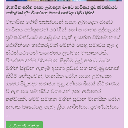
මානසික රෝග සඳහා ලබාදෙන ඖෂධ භාවිතය ප්‍රචණ්ඩත්වයට
හේතුවක් ද?- විශේෂඥ මනෝ වෛද්‍ය රූමි රූබන්
මානසික රෝගී තත්ත්වයන් සඳහා ලබාදෙන ඖෂධ
භාවිතය හේතුවෙන් රෝගීන් හෝ සාමාන්‍ය පුද්ගලයන්
ප්‍රචණ්ඩත්වයට යොමු විය හැකි ද යන්න වර්තමානයේ
රෝගීන්ගේ භාරකරුවන් මෙන්ම පොදු සමාජය තුළ ද
නිරන්තරයෙන් කතාබහට ලක්වන මාතෘකාවකි.
විශේෂයෙන්ම වර්තමාන සිදුවීම් මුල් කොට මාධ්‍ය
මඟින් සිදුවන ඇතැම් අසත්‍ය ප්‍රචාර සහ කරුණු විකෘති
කිරීම් හේතුවෙන්, මානසික රෝග සඳහා ලබාදෙන
ඖෂධ පිළිබඳව සමාජය තුළ අනියත බියක් නිර්මාණය
වී ඇත.එය සමාජයීය වශයෙන් ඉතා අහිතකර
තත්වයකි. මෙම සටහන මඟින් ප්‍රධාන මානසික රෝග
නාශක ඖෂධවල සැබෑ ක්‍රියාකාරීත්වය, ප්‍රචණ්ඩත්වය
…
වැඩිපුර කියවන්න