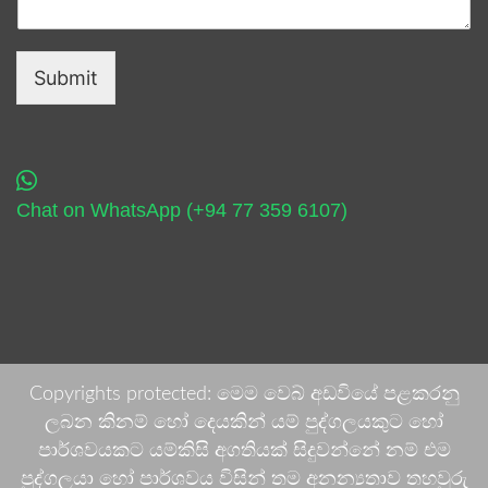
Submit
Chat on WhatsApp (+94 77 359 6107)
Copyrights protected: මෙම වෙබ් අඩවියේ පළකරනු
ලබන කිනම් හෝ දෙයකින් යම් පුද්ගලයකුට හෝ
පාර්ශවයකට යම්කිසි අගතියක් සිදුවන්නේ නම් එම
පුද්ගලයා හෝ පාර්ශවය විසින් තම අනන්‍යතාව තහවුරු