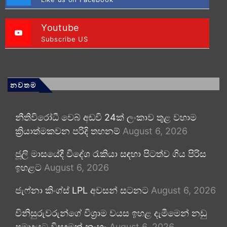
Youtube
Subscribe US
නවතම
නීතිවිරෝධී වෙබ් අඩවි 24ක් ලංකාව තුළ වහාම
ක්‍රියාත්මකවන පරිදි තහනම්
August 6, 2026
ජූලි මාසයේදී විදේශ රැකියා සඳහා පිටත්ව ගිය පිරිස
ඉහළට
August 6, 2026
ජැෆ්නා කිංග්ස් LPL අවසන් සටනට
August 6, 2026
විනිසුරුවරුන්ගේ විශ්‍රාම වයස ඉහළ දැමීමෙන් නඩු
ප්‍රමාදයට විසඳුමක් නැහැ
August 6, 2026