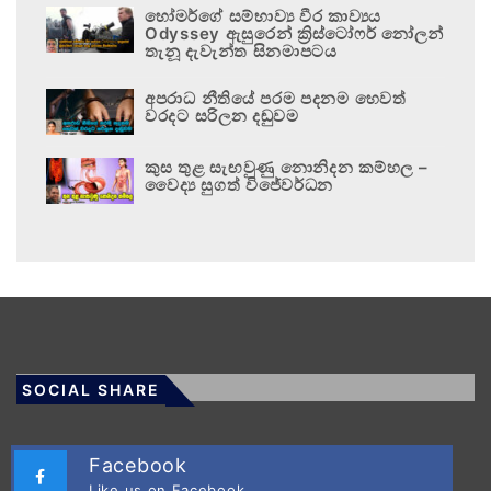
හෝමර්ගේ සම්භාව්‍ය වීර කාව්‍යය
Odyssey ඇසුරෙන් ක්‍රිස්ටෝෆර් නෝලන්
තැනූ දැවැන්ත සිනමාපටය
අපරාධ නීතියේ පරම පදනම හෙවත්
වරදට සරිලන දඬුවම
කුස තුළ සැඟවුණු නොනිදන කම්හල –
වෛද්‍ය සුගත් විජේවර්ධන
SOCIAL SHARE
Facebook
Like us on Facebook