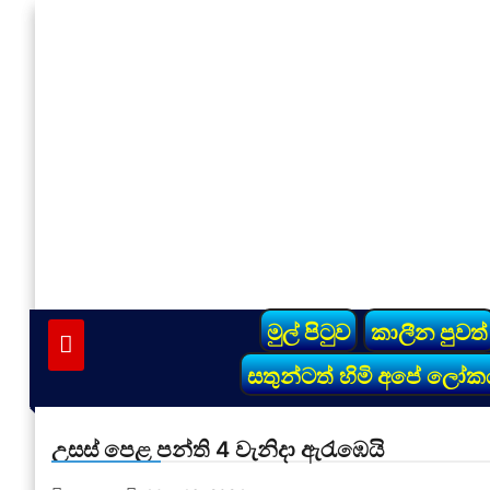
Skip
to
content
vinivida.lk
මුල් පිටුව
කාලීන පුවත්
සතුන්ටත් හිමි අපේ ලෝක
උසස් පෙළ පන්ති 4 වැනිදා ඇරැඹෙයි