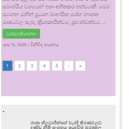
සමාජයීය වශයෙන් ඉතා අහිතකර තත්වයකි. මෙම
සටහන මඟින් ප්‍රධාන මානසික රෝග නාශක
ඖෂධවල සැබෑ ක්‍රියාකාරීත්වය, ප්‍රචණ්ඩත්වය …
වැඩිපුර කියවන්න
විනිවිද සායනය
July 15, 2026
/
1
2
3
4
5
›
»
.
රාජ්‍ය නිලධාරීන්ගේ වැරදි තීරණවලට
දණ්ඩ නීති සංග්‍රහය යෙදවීම බරපතල