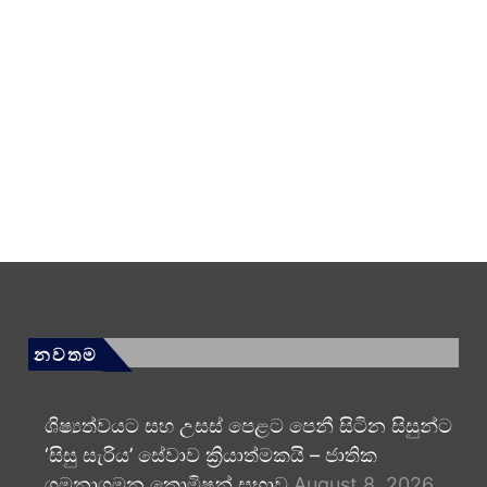
නවතම
ශිෂ්‍යත්වයට සහ උසස් පෙළට පෙනී සිටින සිසුන්ට
‘සිසු සැරිය’ සේවාව ක්‍රියාත්මකයි – ජාතික
ගමනාගමන කොමිෂන් සභාව
August 8, 2026