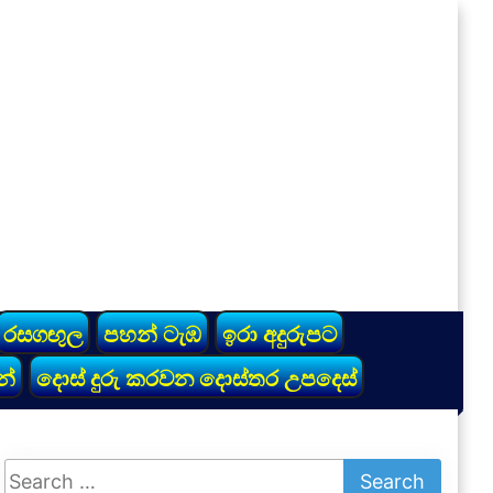
රසගඟුල
පහන් ටැඹ
ඉරා අදුරුපට
න්
දොස් දුරු කරවන දොස්තර උපදෙස්