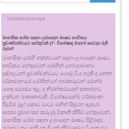
මානසික රෝග සඳහා ලබාදෙන ඖෂධ භාවිතය
ප්‍රචණ්ඩත්වයට හේතුවක් ද?- විශේෂඥ මනෝ වෛද්‍ය රූමි
රූබන්
මානසික රෝගී තත්ත්වයන් සඳහා ලබාදෙන ඖෂධ
භාවිතය හේතුවෙන් රෝගීන් හෝ සාමාන්‍ය
පුද්ගලයන් ප්‍රචණ්ඩත්වයට යොමු විය හැකි ද යන්න
වර්තමානයේ රෝගීන්ගේ භාරකරුවන් මෙන්ම
පොදු සමාජය තුළ ද නිරන්තරයෙන් කතාබහට
ලක්වන මාතෘකාවකි. විශේෂයෙන්ම වර්තමාන
සිදුවීම් මුල් කොට මාධ්‍ය මඟින් සිදුවන ඇතැම්
අසත්‍ය ප්‍රචාර සහ කරුණු විකෘති කිරීම් හේතුවෙන්,
මානසික රෝග සඳහා ලබාදෙන ඖෂධ පිළිබඳව
සමාජය තුළ අනියත බියක් නිර්මාණය වී ඇත.එය