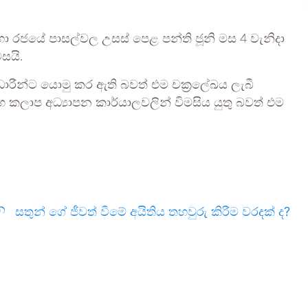
හා රජයේ පාසල්වල උසස් පෙළ පන්ති ජූනි මස 4 වැනිදා
සයි.
ධාරීන්ට යොමු කර ඇති බවත් එම චක්‍රලේඛය ලැබී
සහ කලාප අධ්‍යාපන කාර්යාලවලින් විමසිය යුතු බවත් එම
ැන
සතුන් ගේ ජීවත් වීමේ අයිතිය තහවුරු කිරීම වරදක් ද?