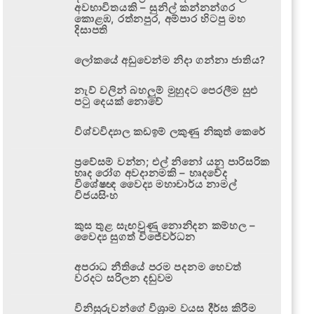
අවභාවිතයකි – සුනිල් කන්නන්ගර
කොළඹ, රත්නපුර, අම්පාර හිටපු මහ
දිසාපති
ලෝකයේ අඩුවෙන්ම නිදා ගන්නා ජාතිය?
නැව් වලින් බහලුම් මුහුදට පෙරලීම සුළු
පටු දෙයක් නොවේ
විශ්වවිද්‍යාල කඩඉම් ලකුණු නිකුත් කෙරේ
ප්‍රවේසම් වන්න; එල් නිනෝ යනු පාරිසරික
හෘද රෝග අවදානමකි – හෘදවේද
විශේෂඥ වෛද්‍ය මහාචාර්ය නාමල්
විජයසිංහ
කුස තුළ සැඟවුණු නොනිදන කම්හල –
වෛද්‍ය සුගත් විජේවර්ධන
අපරාධ නීතියේ පරම පදනම හෙවත්
වරදට සරිලන දඬුවම
විනිසුරුවන්ගේ විශ්‍රාම වයස දීර්ඝ කිරීම