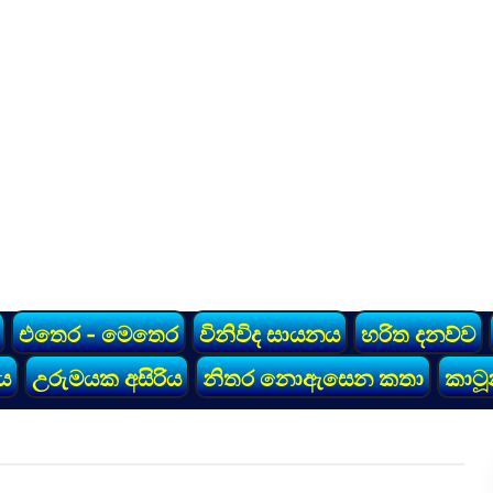
එතෙර - මෙතෙර
විනිවිද සායනය
හරිත දනව්ව
ය
උරුමයක අසිරිය
නිතර නොඇසෙන කතා
කාටූ