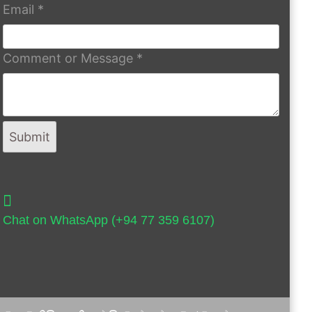
Email
*
Comment or Message
*
Submit
Chat on WhatsApp (+94 77 359 6107)