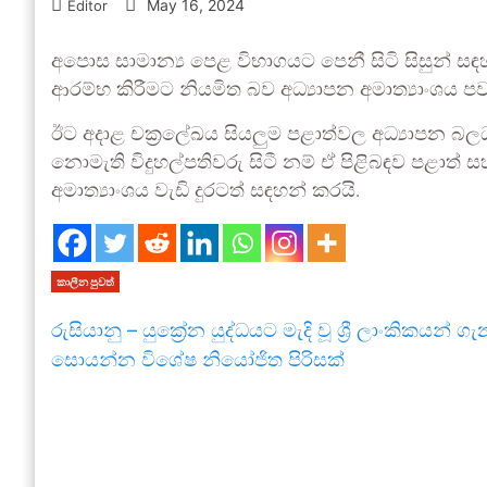
May 16, 2024
Editor
අපොස සාමාන්‍ය පෙළ විභාගයට පෙනී සිටි සිසුන් සඳ
ආරම්භ කිරීමට නියමිත බව අධ්‍යාපන අමාත්‍යාංශය පව
ඊට අදාළ චක්‍රලේඛය සියලු‍ම පළාත්වල අධ්‍යාපන බල
නොමැති විදුහල්පතිවරු සිටී නම් ඒ පිළිබඳව පළාත් 
අමාත්‍යාංශය වැඩි දුරටත් සඳහන් කරයි.
කාලීන පුවත්
රුසියානු – යුක්‍රේන යුද්ධයට මැදි වූ ශ්‍රී ලාංකිකයන් ග
සොයන්න විශේෂ නියෝජිත පිරිසක්