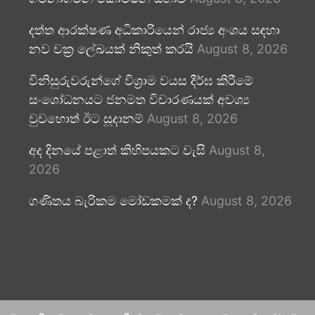
දත්ත ආරක්ෂණ අධිකාරියෙන් රාජ්‍ය අංශය සඳහා
නව චක්‍ර ලේඛයක් නිකුත් කරයි
August 8, 2026
විනිසුරුවරුන්ගේ විශ්‍රාම වයස දීර්ඝ කිරීමේ
සංශෝධනයට ජනමත විචාරණයක් අවශ්‍ය
වුවහොත් ඊට සූදානම්
August 8, 2026
අද දිනයේ පළාත් කිහිපයකට වැසි
August 8,
2026
ගණිතය බැරිකම මෝඩකමක් ද?
August 8, 2026