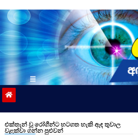
Skip
to
content
vinivida.lk
එක්තැන් වූ රෝගීන්ට හටගත හැකි ඇඳ තුවාල
වළක්වා ගන්න පුළුවන්