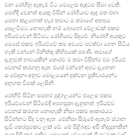
වන රෝගීහු ඇතැම් විට මෙලෙස ඇඳටම සීමා වෙති.
මෙහිදී වෙනත් අයකු විසින් රෝගියාව ඇඳ මත එහා
මෙහා කළහොත් හැර තමාට ම තමාගේ අතපය
සෙලවීමට නොහැකි නම් බොහෝ වේලාවක් එකම
ඉරියව්වෙන් සිටීමට රෝගියාට සිදුවේ. නිරෝගී අයකුට
මෙසේ එකම ඉරියව්වේ තම අවයව පවත්වා ගෙන සිටිය
හැකි වන්නේ මිනිත්තු කිහිපයක් පමණි. තමාගේ
දැනුවත් භාවයකින් තොරව ම තමා විසින්ම එම ඉරියව්
වෙනස් කරගනු ඇත. එසේ වන්නේ අපට දැනෙන
සංවේදනා අනුව මොළයෙන් දක්වන ප්‍රතිචාරයන්ට
අනුගත වීමක් ලෙසිනි.
රෝගීවී සිටින සමහර පුද්ගලයන්ට එලෙස එකම
ඉරියව්වෙන් සිටීමේදී අපහසුතා දැනුනත්, ඉරියව්ව
වෙනස් කරගත නොහැකි නිසා එකම ආකාරයට
සිටින්නට සිදු වනු ඇත. මේනිසා සිරුරේ ඇතැම් ස්ථාන
දැඩි තෙරපුමකට ලක් වේ. මේ පිළිබඳව අපි නිදසුනකින්