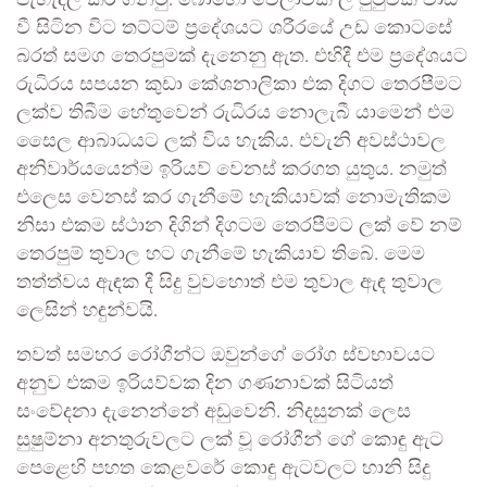
පැහැදිලි කර ගනිමු. බොහෝ වේලාවක් ලී පුටුවක වාඩි
වී සිටින විට තට්ටම් ප්‍රදේශයට ශරීරයේ උඩ කොටසේ
බරත් සමග තෙරපුමක් දැනෙනු ඇත. එහිදී එම ප්‍රදේශයට
රුධිරය සපයන කුඩා කේශනාලිකා එක දිගට තෙරපීමට
ලක්ව තිබීම හේතුවෙන් රුධිරය නොලැබී යාමෙන් එම
සෛල ආබාධයට ලක් විය හැකිය. එවැනි අවස්ථාවල
අනිවාර්යයෙන්ම ඉරියව් වෙනස් කරගත යුතුය. නමුත්
එලෙස වෙනස් කර ගැනීමේ හැකියාවක් නොමැතිකම
නිසා එකම ස්ථාන දිගින් දිගටම තෙරපීමට ලක් වේ නම්
තෙරපුම් තුවාල හට ගැනීමේ හැකියාව තිබේ. මෙම
තත්ත්වය ඇඳක දී සිදු වුවහොත් එම තුවාල ඇඳ තුවාල
ලෙසින් හඳුන්වයි.
තවත් සමහර රෝගීන්ට ඔවුන්ගේ රෝග ස්වභාවයට
අනුව එකම ඉරියව්වක දින ගණනාවක් සිටියත්
සංවේදනා දැනෙන්නේ අඩුවෙනි. නිදසුනක් ලෙස
සුෂුම්නා අනතුරුවලට ලක් වූ රෝගීන් ගේ කොඳු ඇට
පෙළෙහි පහත කෙළවරේ කොඳු ඇටවලට හානි සිදු