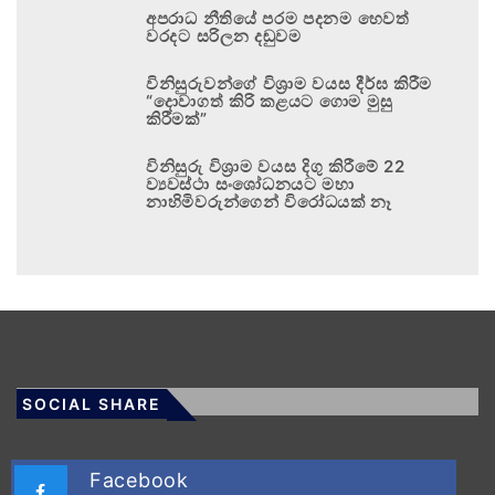
අපරාධ නීතියේ පරම පදනම හෙවත්
වරදට සරිලන දඬුවම
විනිසුරුවන්ගේ විශ්‍රාම වයස දීර්ඝ කිරීම
“දොවාගත් කිරි කළයට ගොම මුසු
කිරීමක්”
විනිසුරු විශ්‍රාම වයස දිගු කිරීමේ 22
ව්‍යවස්ථා සංශෝධනයට මහා
නාහිමිවරුන්ගෙන් විරෝධයක් නෑ
SOCIAL SHARE
Facebook