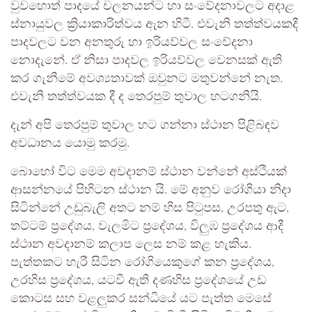
වුවහොත් පාදයේ චලනයන්ට හා සංවේදනාවලට අදාළ
ස්නායුවල ක්‍රියාකාරිත්වය ඇන හිටී. එවැනි තත්ත්වයකදී
පාදවලට වන අනතුරු හා ඉරියව්වල සංවේදනා
නොදැනේ. ඒ නිසා පාදවල ඉරියව්වල වෙනසක් ඇති
කර ගැනීමේ අවශ්‍යතාවක් ඔවුනට මතුවන්නේ නැත.
එවැනි තත්ත්වයක දී ද තෙරපුම් තුවාල හටගනියි.
දැන් අපි තෙරපුම් තුවාල හට ගන්නා ස්ථාන පිළිබඳව
අවධානය යොමු කරමු.
බොහෝ විට මෙම අවදානම් ස්ථාන වන්නේ අස්ථියක්
ආසන්නයේ පිහිටන ස්ථාන යි. මේ අනුව රෝගියා නිදා
සිටින්නේ උඩුබැලි අතට නම් හිස පිටුපස, උරපතු ඇට,
තට්ටම් ප්‍රදේශය, වැලමිට ප්‍රදේශය, විලුඹ ප්‍රදේශය ආදී
ස්ථාන අවදානම් කලාප ලෙස නම් කළ හැකිය.
පැත්තකට හැරී සිටින රෝගියෙකුගේ කන ප්‍රදේශය,
උරහිස ප්‍රදේශය, යටවී ඇති දණහිස ප්‍රදේශයේ උඩ
කොටස සහ වළලුකර සන්ධියේ යට පැත්ත මෙසේ