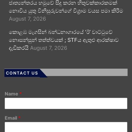
ජාත්‍යන්තරය හමුවේ සිදු කරන හිතුවක්කාරකමක්
නොවිය යුතු විනිසුරුවන්ගේ විශ්‍රාම වයස පමා කිරීම
August 7, 2026
කොළඹ මැගසින් බන්ධනාගාරයේ ‘ඊ’ වාට්ටුවේ
නොසන්සුන් තත්ත්වයක් ; STFය ඇතුළු ආරක්ෂාව
දැඩිකරයි
August 7, 2026
CONTACT US
Name
*
Email
*