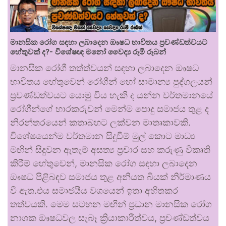
මානසික රෝග සඳහා ලබාදෙන ඖෂධ භාවිතය ප්‍රචණ්ඩත්වයට
හේතුවක් ද?- විශේෂඥ මනෝ වෛද්‍ය රූමි රූබන්
මානසික රෝගී තත්ත්වයන් සඳහා ලබාදෙන ඖෂධ
භාවිතය හේතුවෙන් රෝගීන් හෝ සාමාන්‍ය පුද්ගලයන්
ප්‍රචණ්ඩත්වයට යොමු විය හැකි ද යන්න වර්තමානයේ
රෝගීන්ගේ භාරකරුවන් මෙන්ම පොදු සමාජය තුළ ද
නිරන්තරයෙන් කතාබහට ලක්වන මාතෘකාවකි.
විශේෂයෙන්ම වර්තමාන සිදුවීම් මුල් කොට මාධ්‍ය
මඟින් සිදුවන ඇතැම් අසත්‍ය ප්‍රචාර සහ කරුණු විකෘති
කිරීම් හේතුවෙන්, මානසික රෝග සඳහා ලබාදෙන
ඖෂධ පිළිබඳව සමාජය තුළ අනියත බියක් නිර්මාණය
වී ඇත.එය සමාජයීය වශයෙන් ඉතා අහිතකර
තත්වයකි. මෙම සටහන මඟින් ප්‍රධාන මානසික රෝග
නාශක ඖෂධවල සැබෑ ක්‍රියාකාරීත්වය, ප්‍රචණ්ඩත්වය