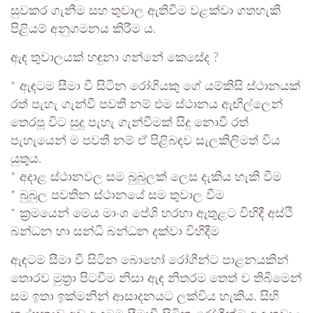
සුවකර ගැනීම සහ තුවාල ඇතිවීම වළක්වා ගතහැකි
පිළියම් අනුගමනය කිරීම ය.
ඇඳ තුවාලයක් හඳුනා ගන්නේ කෙසේද ?
* ඇඳටම සීමා වී සිටින රෝගියකු ගේ යම්කිසි ස්ථානයක්
රත් පැහැ ගැන්වී පවතී නම් එම ස්ථානය ඇඟිල්ලෙන්
තෙරපූ විට සුදු පැහැ ගැන්වීමක් සිදු නොවී රත්
පැහැයෙන් ම පවතී නම් ඒ පිළිබඳව සැලකිලිමත් විය
යුතුය.
* අදාළ ස්ථානවල සම බුබුලක් ලෙස දැකිය හැකි වීම
* බුබුල පවතින ස්ථානයේ සම තුවාල වීම
* ක්‍රමයෙන් මෙය මාංශ පේශි හරහා ඇතුළට විහිදී අස්ථි
බන්ධන හා සන්ධි බන්ධන දක්වා විහිදීම
ඇඳටම සීමා වී සිටින බොහෝ රෝගීන්ට පාළනයකින්
තොරව මුත්‍රා පිටවීම නිසා ඇඳ නිතරම තෙත් ව තිබීමෙන්
සම ඉතා ඉක්මනින් ආසාදනයට ලක්විය හැකිය. සිහි