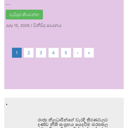
…
වැඩිපුර කියවන්න
විනිවිද සායනය
July 15, 2026
/
1
2
3
4
5
›
»
.
රාජ්‍ය නිලධාරීන්ගේ වැරදි තීරණවලට
දණ්ඩ නීති සංග්‍රහය යෙදවීම බරපතල