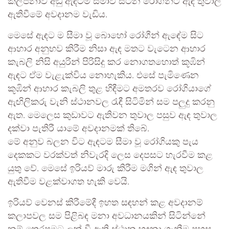
කල්පනාව අඩු ඇඳටම සීමාවී සිටින රෝගීන්ට ඇඳ තුවාල
ඇතිවීමේ අවදානම වැඩිය.
මෙසේ ඇඳට ම සීමා වූ බොහෝ රෝගීන් ඇඳේම සිට
ආහාර අනුභව කිරීම නිසා ඇඳ මතට වැටෙන ආහාර
කැබලි නිසි අයුරින් පිරිසිදු කර නොගතහොත් කූඹින්
ඇඳට ඒම වැළැක්විය නොහැකිය. එසේ පැමිණෙන
කූඹින් ආහාර කැබලි තුළ හිඳීමට අමතරව රෝගියාගේ
ඇඟිලිකරු වැනි ස්ථානවල රැඳී සිටිමින් සම පලුදු කරනු
ඇත. මෙලෙස කුඩාවට ඇතිවන තුවාල පසුව ඇඳ තුවාල
දක්වා පැතිරී යාමේ අවදානමක් තිබේ.
මේ අනුව බලන විට ඇඳටම සීමා වූ රෝගියකු පැය
දෙකකට වරක්වත් නිවැරදි ලෙස දෙපසට හැරවීම කළ
යුතු වේ. මෙසේ ඉරියව් මාරු කිරීම මගින් ඇඳ තුවාල
ඇතිවීම වළක්වාගත හැකි වෙයි.
ඉරියව් වෙනස් කිරීමේදී ඉහත සඳහන් කළ අවදානම්
කලාපවල සම පිළිබඳ මනා අවධානයකින් සිටින්නේ