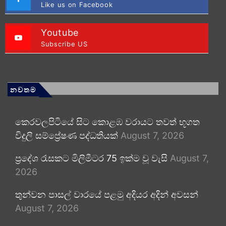
Like us on Facebook
Youtube
Subscribe US
නවතම
කෙරවලපිටියේ සිට කොළඹ වරායට තවත් භූගත
විදුලි සම්ප්‍රේෂණ පද්ධතියක්
August 7, 2026
ප්‍රදේශ රැසකට මිලිමීටර 75 ඉක්ම වූ වැසි
August 7,
2026
තුන්වන පාසල් වාරයේ පළමු අදියර අදින් අවසන්
August 7, 2026