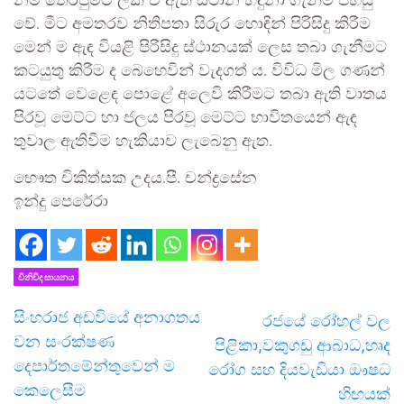
නම් තෙරපුමට ලක් වී ඇති ස්ථාන හඳුනා ගැනීම පහසු
වේ. මීට අමතරව නිතිපතා සිරුර හොඳින් පිරිසිදු කිරීම
මෙන් ම ඇඳ වියළි පිරිසිදු ස්ථානයක් ලෙස තබා ගැනීමට
කටයුතු කිරීම ද බෙහෙවින් වැදගත් ය. විවිධ මිල ගණන්
යටතේ වෙළෙඳ පොළේ අලෙවි කිරීමට තබා ඇති වාතය
පිරවූ මෙට්ට හා ජලය පිරවූ මෙට්ට භාවිතයෙන් ඇඳ
තුවාල ඇතිවීම හැකියාව ලැබෙනු ඇත.
භෞත චිකිත්සක උදය.පී. චන්ද්‍රසේන
ඉන්දු පෙරේරා
විනිවිද සායනය
සිංහරාජ අඩවියේ අනාගතය
රජයේ රෝහල් වල
වන සංරක්ෂණ
පිළිකා,වකුගඩු ආබාධ,හෘද
දෙපාර්තමේන්තුවෙන් ම
රෝග සහ දියවැඩියා ඖෂධ
කෙලෙසීම
හිඟයක්