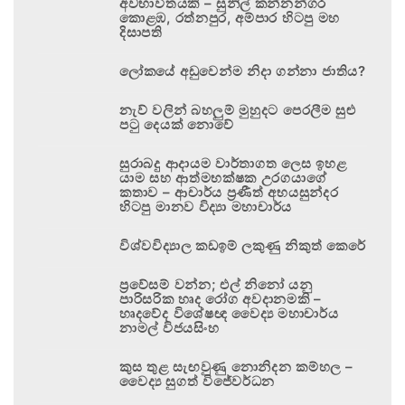
අවභාවිතයකි – සුනිල් කන්නන්ගර
කොළඹ, රත්නපුර, අම්පාර හිටපු මහ
දිසාපති
ලෝකයේ අඩුවෙන්ම නිදා ගන්නා ජාතිය?
නැව් වලින් බහලුම් මුහුදට පෙරලීම සුළු
පටු දෙයක් නොවේ
සුරාබදු ආදායම වාර්තාගත ලෙස ඉහළ
යාම සහ ආත්මභක්ෂක උරගයාගේ
කතාව – ආචාර්ය ප්‍රණීත් අභයසුන්දර
හිටපු මානව විද්‍යා මහාචාර්ය
විශ්වවිද්‍යාල කඩඉම් ලකුණු නිකුත් කෙරේ
ප්‍රවේසම් වන්න; එල් නිනෝ යනු
පාරිසරික හෘද රෝග අවදානමකි –
හෘදවේද විශේෂඥ වෛද්‍ය මහාචාර්ය
නාමල් විජයසිංහ
කුස තුළ සැඟවුණු නොනිදන කම්හල –
වෛද්‍ය සුගත් විජේවර්ධන