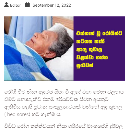
September 12, 2022
Editor
රෝගී වීම නිසා ඇඳටම සීමා වී ඇඳේ එහා මෙහා චලනය
වීමට නොහැකිව එකම ඉරියව්වක සිටින අයකුට
ඇතිවිය හැකි ප්‍රධාන සංකූලතාවයක් වන්නේ ඇඳ තුවාල
( bed sores) හට ගැනීම ය.
විවිධ රෝග තත්ත්වයන් නිසා ශරීරයේ මාංශපේශි දුර්වල