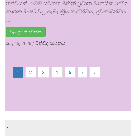
තත්වයකි. මෙම සටහන මඟින් ප්‍රධාන මානසික රෝග
නාශක ඖෂධවල සැබෑ ක්‍රියාකාරීත්වය, ප්‍රචණ්ඩත්වය
…
වැඩිපුර කියවන්න
විනිවිද සායනය
July 15, 2026
/
1
2
3
4
5
›
»
.