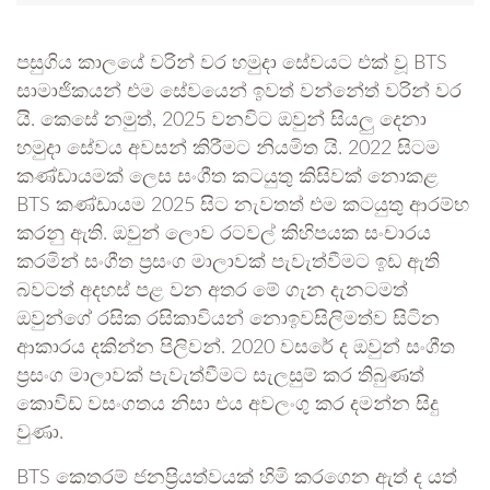
පසුගිය කාලයේ වරින් වර හමුදා සේවයට එක් වූ BTS
සාමාජිකයන් එම සේවයෙන් ඉවත් වන්නේත් වරින් වර
යි. කෙසේ නමුත්, 2025 වනවිට ඔවුන් සියලු දෙනා
හමුදා සේවය අවසන් කිරීමට නියමිත යි. 2022 සිටම
කණ්ඩායමක් ලෙස සංගීත කටයුතු කිසිවක් නොකළ
BTS කණ්ඩායම 2025 සිට නැවතත් එම කටයුතු ආරම්භ
කරනු ඇති. ඔවුන් ලොව රටවල් කිහිපයක සංචාරය
කරමින් සංගීත ප්‍රසංග මාලාවක් පැවැත්වීමට ඉඩ ඇති
බවටත් අදහස් පළ වන අතර මේ ගැන දැනටමත්
ඔවුන්ගේ රසික රසිකාවියන් නොඉවසිලිමත්ව සිටින
ආකාරය දකින්න පිලිවන්. 2020 වසරේ ද ඔවුන් සංගීත
ප්‍රසංග මාලාවක් පැවැත්වීමට සැලසුම් කර තිබුණත්
කොවිඩ් වසංගතය නිසා එය අවලංගු කර දමන්න සිදු
වුණා.
BTS කෙතරම් ජනප්‍රියත්වයක් හිමි කරගෙන ඇත් ද යත්