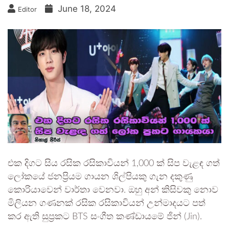
June 18, 2024
Editor
එක දිගට සිය රසික රසිකාවියන් 1,000 ක් සිප වැළඳ ගත්
ලෝකයේ ජනප්‍රියම ගායන ශිල්පියකු ගැන දකුණු
කොරියාවෙන් වාර්තා වෙනවා. ඔහු අන් කිසිවකු නොව
මිලියන ගණනක් රසික රසිකාවියන් උන්මාදයට පත්
කර ඇති සුප්‍රකට BTS සංගීත කණ්ඩායමේ ජින් (Jin).