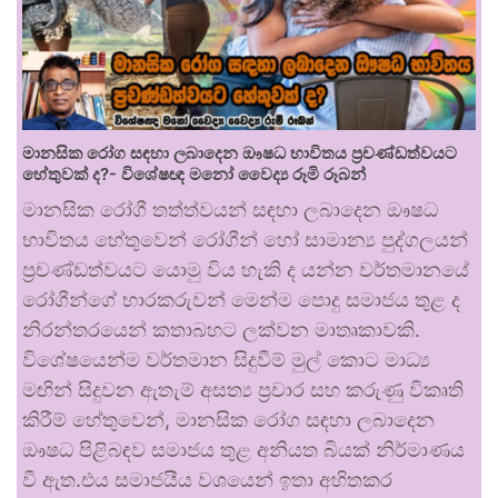
මානසික රෝග සඳහා ලබාදෙන ඖෂධ භාවිතය ප්‍රචණ්ඩත්වයට
හේතුවක් ද?- විශේෂඥ මනෝ වෛද්‍ය රූමි රූබන්
මානසික රෝගී තත්ත්වයන් සඳහා ලබාදෙන ඖෂධ
භාවිතය හේතුවෙන් රෝගීන් හෝ සාමාන්‍ය පුද්ගලයන්
ප්‍රචණ්ඩත්වයට යොමු විය හැකි ද යන්න වර්තමානයේ
රෝගීන්ගේ භාරකරුවන් මෙන්ම පොදු සමාජය තුළ ද
නිරන්තරයෙන් කතාබහට ලක්වන මාතෘකාවකි.
විශේෂයෙන්ම වර්තමාන සිදුවීම් මුල් කොට මාධ්‍ය
මඟින් සිදුවන ඇතැම් අසත්‍ය ප්‍රචාර සහ කරුණු විකෘති
කිරීම් හේතුවෙන්, මානසික රෝග සඳහා ලබාදෙන
ඖෂධ පිළිබඳව සමාජය තුළ අනියත බියක් නිර්මාණය
වී ඇත.එය සමාජයීය වශයෙන් ඉතා අහිතකර