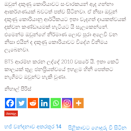
ඔවුන් දකුණු කොරියාවට සංචාරකයන් ඇද ගන්නා
ආකර්ශණයක් බවටත් පත්ව සිටිනවා. ඒ නිසා ඔවුන්
දකුණු කොරියානු ආර්ථිකයට ඉතා වැදගත් දායකත්වයක්
දක්වන කණ්ඩායමක් හැටියට යි සැලකෙන්නේ.
එමෙන්ම ඔවුන්ගේ නිර්මාණ ලොව පුරා අලෙවි වන
නිසා එයින් ද දකුණු කොරියාවට විදේශ විනිමය
ලැබෙනවා.
BTS ආරම්භ කරන ලද්දේ 2010 වසරේ යි. ඉතා කෙටි
කාලයක් තුළ ජනප්‍රියත්වයේ ඉහළම හිනි පෙත්තට
නැගීමට ඔවුන්ට හැකි වුණා.
නිහාල් පීරිස්
රසගඟුල
හජ් වන්දනාව අතරතුර 14
පිළිකාවට ගොදුරු වී සිටින