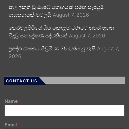
කල් ඉකුත් වූ ඖෂධ තොගයක් සමඟ සැපයුම්
ආයතනයක් වටලයි
August 7, 2026
කෙරවලපිටියේ සිට කොළඹ වරායට තවත් භූගත
විදුලි සම්ප්‍රේෂණ පද්ධතියක්
August 7, 2026
ප්‍රදේශ රැසකට මිලිමීටර 75 ඉක්ම වූ වැසි
August 7,
2026
CONTACT US
Name
*
Email
*