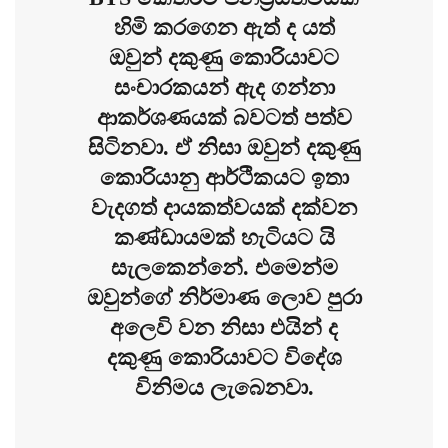
හිමි කරගෙන ඇත් ද යත්
ඔවුන් දකුණු කොරියාවට
සංචාරකයන් ඇද ගන්නා
ආකර්ශණයක් බවටත් පත්ව
සිටිනවා. ඒ නිසා ඔවුන් දකුණු
කොරියානු ආර්ථිකයට ඉතා
වැදගත් දායකත්වයක් දක්වන
කණ්ඩායමක් හැටියට යි
සැලකෙන්නේ. එමෙන්ම
ඔවුන්ගේ නිර්මාණ ලොව පුරා
අලෙවි වන නිසා එයින් ද
දකුණු කොරියාවට විදේශ
විනිමය ලැබෙනවා.