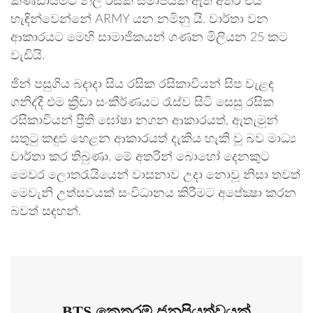
කණ්ඩායමට නිල රසික සමාජයක් ඇති අතර එය
හැඳින්වෙන්නේ ARMY යන නමිනු යි. වාර්තා වන
ආකාරයට මෙහි සාමාජිකයන් ගණන මිලියන 25 කට
වැඩියි.
ජින් පසුගිය බදාදා සිය රසික රසිකාවියන් සිප වැළඳ
ගනිද්දී එම ක්‍රීඩා සංකීර්ණයට රැස්ව සිටි සෙසු රසික
රසිකාවියන් ප්‍රීති ඝෝෂා නගන ආකාරයත්, ඇතැමුන්
සතුටු කඳුළු හෙළන ආකාරයත් දැකිය හැකි වූ බව මාධ්‍ය
වාර්තා කර තිබුණා. මේ අතරින් බොහෝ දෙනකුට
මෙවර ලොතරැයියෙන් වාසනාව උදා නොවූ නිසා තවත්
මෙවැනි උත්සවයක් සංවිධානය කිරීමට අපේක්‍ෂා කරන
බවත් සඳහන්.
BTS කෙතරම් ජනප්‍රියත්වයක්