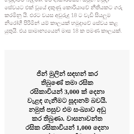
හමුදාවට බැඳුණා. මේ ආකාරයෙන් ඔවුන් හමුදා
සේවයට එක් වූයේ දකුණු කොරියාවේ නීතියකට ගරු
කරමිනු යි. එරට වයස අවුරුදු 18 ට වැඩි සියලුම
නිරෝගී පිරිමින් යම් කාලයක් හමුදාවේ සේවය කළ
යුතුයි. එය සාමාන්‍යයෙන් මාස 18 ක පමණ කාලයක්.
ජින් මුලින් සඳහන් කර
තිබුණේ තමා රසික
රසිකාවියන් 3,000 ක් දෙනා
වැළඳ ගැනීමට සූදානම් බවයි.
නමුත් පසුව එම සංඛ්‍යාව අඩු
කර තිබුණා. වාසනාවන්ත
රසික රසිකාවියන් 1,000 දෙනා