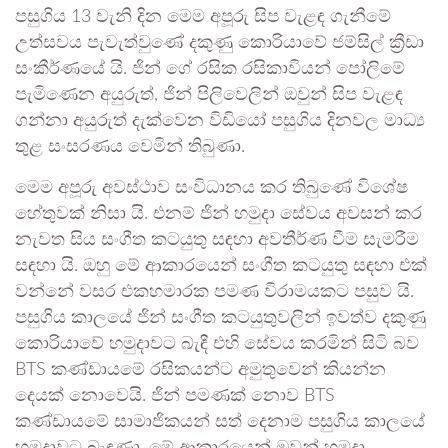
පසුගිය 13 වැනි දින මෙම අපූරු සිප වැළඳ ගැනීමේ
උත්සවය පැවැත්වුණේ දකුණු කොරියාවේ ජම්සිල් ක්‍රීඩා
සංකීර්ණයේ යි. ජින් ගේ රසික රසිකාවියන් පෝලිමේ
පැමිණෙන අයුරුත්, ජින් පිලිවෙලින් ඔවුන් සිප වැළඳ
ගන්නා අයුරුත් දැක්වෙන විඩියෝ පසුගිය දිනවල මාධ්‍ය
තුළ සංසරණය වෙමින් තිබුණා.
මෙම අපූරු අවස්ථාව සංවිධානය කර තිබුණේ විශේෂ
හේතුවක් නිසා යි. එනම් ජින් හමුදා සේවය අවසන් කර
නැවත සිය සංගීත කටයුතු සඳහා අවතීර්ණ වීම සැමරීම
සඳහා යි. ඔහු මේ ආකාරයෙන් සංගීත කටයුතු සඳහා එක්
වන්නේ වසර එකහමාරක පමණ විරාමයකට පසුව යි.
පසුගිය කාලයේ ජින් සංගීත කටයුතුවලින් ඉවත්ව දකුණු
කොරියාවේ හමුදාවට බැඳී එහි සේවය කරමින් සිටි බව
BTS කණ්ඩායමේ රසිකයන්ට අමුතුවෙන් කියන්න
දෙයක් නොවෙයි. ජින් පමණක් නොව BTS
කණ්ඩායමේ සාමාජිකයන් සත් දෙනාම පසුගිය කාලයේ