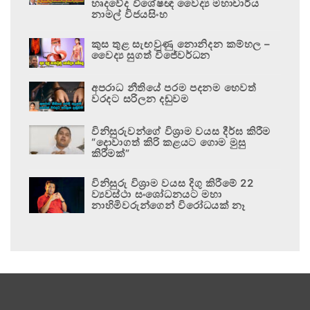
හෘදවේද විශේෂඥ වෛද්‍ය මහාචාර්ය
නාමල් විජයසිංහ
කුස තුළ සැඟවුණු නොනිදන කම්හල –
වෛද්‍ය සුගත් විජේවර්ධන
අපරාධ නීතියේ පරම පදනම හෙවත්
වරදට සරිලන දඬුවම
විනිසුරුවන්ගේ විශ්‍රාම වයස දීර්ඝ කිරීම
“දොවාගත් කිරි කළයට ගොම මුසු
කිරීමක්”
විනිසුරු විශ්‍රාම වයස දිගු කිරීමේ 22
ව්‍යවස්ථා සංශෝධනයට මහා
නාහිමිවරුන්ගෙන් විරෝධයක් නෑ