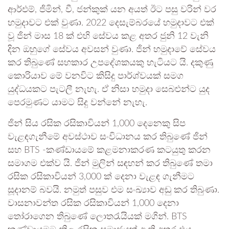
ආර්එම්, ජිමින්, වී, ජන්කුක් යන අයත් ඊට පසු වරින් වර
හමුදාවට එක් වුණා. 2022 දෙසැම්බරයේ හමුදාවට එක්
වූ ජින් මාස 18 ක් එහි සේවය කළ අතර ජුනි 12 වැනි
දින ඔහුගේ සේවය අවසන් වුණා. ජින් හමුදාවේ සේවය
කර තිබුණේ සහකාර උපදේශකයකු හැටියට යි. දකුණු
කොරියාව මේ වනවිට කිසිදු පාර්ශ්වයක් සමග
යුද්ධයකට පැටලී නැහැ. ඒ නිසා හමුදා සෙබළුන්ට යුද
පෙරමුණට යාමට සිදු වන්නේ නැහැ.
ජින් සිය රසික රසිකාවියන් 1,000 දෙනෙකු සිප
වැළඳගැනීමේ අවස්ථාව සංවිධානය කර තිබුණේ ජින්
සහ BTS -කණ්ඩායමේ කළමනාකරණ කටයුතු කරන
සමාගම එක්ව යි. ජින් මුලින් සඳහන් කර තිබුණේ තමා
රසික රසිකාවියන් 3,000 ක් දෙනා වැළඳ ගැනීමට
සූදානම් බවයි. නමුත් පසුව එම සංඛ්‍යාව අඩු කර තිබුණා.
වාසනාවන්ත රසික රසිකාවියන් 1,000 දෙනා
තෝරාගෙන තිබුණේ ලොතරැයියක් මගින්. BTS