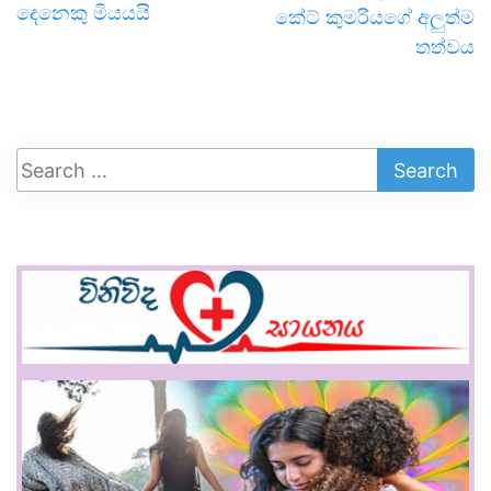
දෙනෙකු මියයයි
කේට් කුමරියගේ අලුත්ම
තත්වය