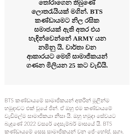
තෝරාගෙන තිබුණේ
ලොතරැයියක් මගින්. BTS
කණ්ඩායමට නිල රසික
සමාජයක් ඇති අතර එය
හැඳින්වෙන්නේ ARMY යන
නමිනු යි. වාර්තා වන
ආකාරයට මෙහි සාමාජිකයන්
ගණන මිලියන 25 කට වැඩියි.
BTS කණ්ඩායමේ සාමාජිකයන් අතරින් මුලින්ම
හමුදාවට එක් වූයේ ජින්. ඒ ඔහු එම කණ්ඩායමේ
වැඩිමල්ම සාමාජිකයා නිසා යි. ඔහු හමුදා සේවයට
බැඳුණේ 2022 වසරේ දෙසැම්බර් මාසයේ යි. BTS
කණ්ඩායමේ සෙසු සාමාජිකයන් වන ජේ-හෝප්, සුගා,