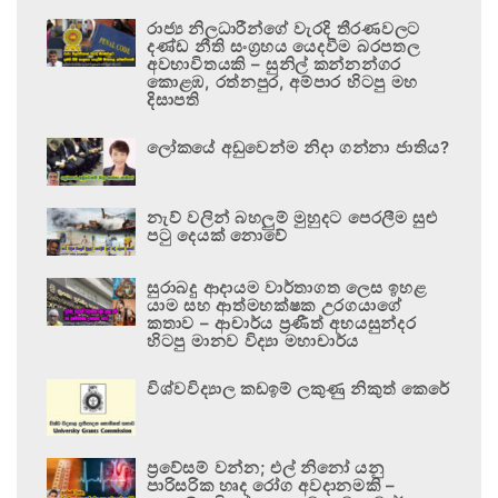
රාජ්‍ය නිලධාරීන්ගේ වැරදි තීරණවලට
දණ්ඩ නීති සංග්‍රහය යෙදවීම බරපතල
අවභාවිතයකි – සුනිල් කන්නන්ගර
කොළඹ, රත්නපුර, අම්පාර හිටපු මහ
දිසාපති
ලෝකයේ අඩුවෙන්ම නිදා ගන්නා ජාතිය?
නැව් වලින් බහලුම් මුහුදට පෙරලීම සුළු
පටු දෙයක් නොවේ
සුරාබදු ආදායම වාර්තාගත ලෙස ඉහළ
යාම සහ ආත්මභක්ෂක උරගයාගේ
කතාව – ආචාර්ය ප්‍රණීත් අභයසුන්දර
හිටපු මානව විද්‍යා මහාචාර්ය
විශ්වවිද්‍යාල කඩඉම් ලකුණු නිකුත් කෙරේ
ප්‍රවේසම් වන්න; එල් නිනෝ යනු
පාරිසරික හෘද රෝග අවදානමකි –