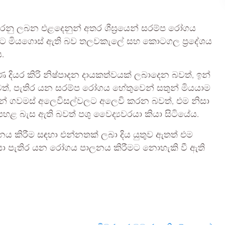
තිකරනු ලබන එළදෙනුන් අතර ශීඝ්‍රයෙන් සරම්ප රෝගය
 විට මියගොස් ඇති බව තලවකැලේ සහ කොටගල ප්‍රදේශය
.
ණ දියර කිරි නිෂ්පාදන දායකත්වයක් ලබාදෙන බවත්, ඉන්
වත්, පැතිර යන සරම්ප රෝගය හේතුවෙන් සතුන් මියයාම
ින් ගවමස් අලෙවිසල්වලට අලෙවි කරන බවත්, එම නිසා
ය පහළ බැස ඇති බවත් පශු වෛද්‍යවරයා කියා සිටියේය.
 කිරීම සඳහා එන්නතක් ලබා දිය යුතුව ඇතත් එම
ිසා පැතිර යන රෝගය පාලනය කිරීමට නොහැකි වී ඇති