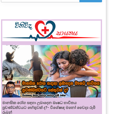
මානසික රෝග සඳහා ලබාදෙන ඖෂධ භාවිතය
ප්‍රචණ්ඩත්වයට හේතුවක් ද?- විශේෂඥ මනෝ වෛද්‍ය රූමි
රූබන්