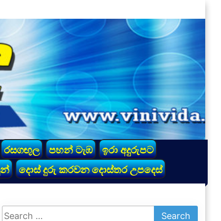
රසගඟුල
පහන් ටැඹ
ඉරා අදුරුපට
න්
දොස් දුරු කරවන දොස්තර උපදෙස්