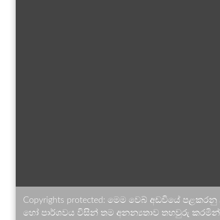
Copyrights protected: මෙම වෙබ් අඩවියේ පළකරනු
හෝ පාර්ශවය විසින් තම අනන්‍යතාව තහවුරු කරමින් ඉ