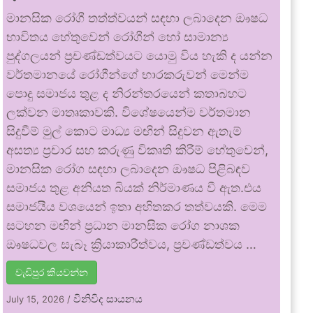
මානසික රෝගී තත්ත්වයන් සඳහා ලබාදෙන ඖෂධ
භාවිතය හේතුවෙන් රෝගීන් හෝ සාමාන්‍ය
පුද්ගලයන් ප්‍රචණ්ඩත්වයට යොමු විය හැකි ද යන්න
වර්තමානයේ රෝගීන්ගේ භාරකරුවන් මෙන්ම
පොදු සමාජය තුළ ද නිරන්තරයෙන් කතාබහට
ලක්වන මාතෘකාවකි. විශේෂයෙන්ම වර්තමාන
සිදුවීම් මුල් කොට මාධ්‍ය මඟින් සිදුවන ඇතැම්
අසත්‍ය ප්‍රචාර සහ කරුණු විකෘති කිරීම් හේතුවෙන්,
මානසික රෝග සඳහා ලබාදෙන ඖෂධ පිළිබඳව
සමාජය තුළ අනියත බියක් නිර්මාණය වී ඇත.එය
සමාජයීය වශයෙන් ඉතා අහිතකර තත්වයකි. මෙම
සටහන මඟින් ප්‍රධාන මානසික රෝග නාශක
ඖෂධවල සැබෑ ක්‍රියාකාරීත්වය, ප්‍රචණ්ඩත්වය …
වැඩිපුර කියවන්න
විනිවිද සායනය
July 15, 2026
/