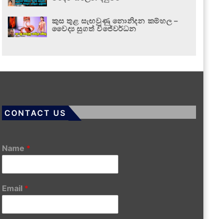
කුස තුළ සැඟවුණු නොනිදන කම්හල –
වෛද්‍ය සුගත් විජේවර්ධන
CONTACT US
Name
*
Email
*