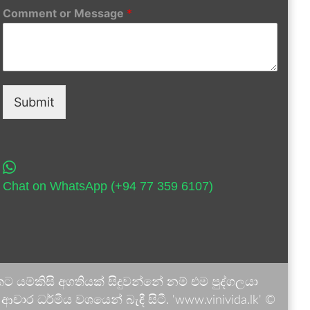
Comment or Message
*
Submit
Chat on WhatsApp (+94 77 359 6107)
 යම්කිසි අගතියක් සිදුවන්නේ නම් එම පුද්ගලයා
ාර ධර්මීය වශයෙන් බැඳී සිටී. 'www.vinivida.lk' ©