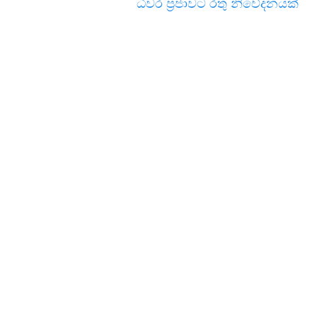
ධීවර ප්‍රජාවට රතු නිවේදනයක්