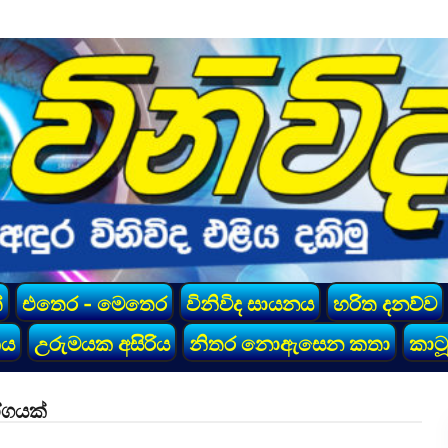
්
එතෙර - මෙතෙර
විනිවිද සායනය
හරිත දනව්ව
කය
උරුමයක අසිරිය
නිතර නොඇසෙන කතා
කාටූ
ෝගයක්