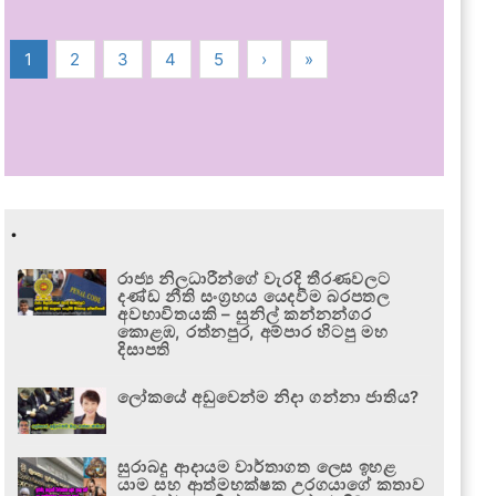
1
2
3
4
5
›
»
.
රාජ්‍ය නිලධාරීන්ගේ වැරදි තීරණවලට
දණ්ඩ නීති සංග්‍රහය යෙදවීම බරපතල
අවභාවිතයකි – සුනිල් කන්නන්ගර
කොළඹ, රත්නපුර, අම්පාර හිටපු මහ
දිසාපති
ලෝකයේ අඩුවෙන්ම නිදා ගන්නා ජාතිය?
සුරාබදු ආදායම වාර්තාගත ලෙස ඉහළ
යාම සහ ආත්මභක්ෂක උරගයාගේ කතාව