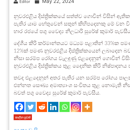
May 22, 2024
Editor
නුවරඑළිය දිස්ත්‍රික්කයේ සත්ත්ව ගොවීන් විසින් ඇ
පැතිර යාම හේතුවෙන් සතුන් කිහිපදෙනකු මේ වන
භාර රජයේ පශු වෛද්‍ය නිලධාරි සුරේෂ් කුමාර් පැවසීය
දේශීය කිරි කර්මාන්තයට මධ්‍යම පළාතින් 33%ක පම
12%ක් පමණ නුවරඑළිය දිස්ත්‍රික්කයෙන් ලබාදෙන බ
නිසා සරම්ප රෝගය වැලඳුණු එළදෙනුන් ගොවීන් විස
නුවරඑළිය දිස්ත්‍රික්කය තුළ දෛනික කිරි නිෂ්පාදන
තවද එළදෙනුන් අතර පැතිර යන සරම්ප රෝගය පාලනය
එන්නත සෞඛ්‍ය අමාත්‍යාංශ සංචිතය තුළ නොමැති න
බවත් පශු වෛද්‍ය සුරේෂ් කුමාර් පැවසීය.
කාලීන පුවත්