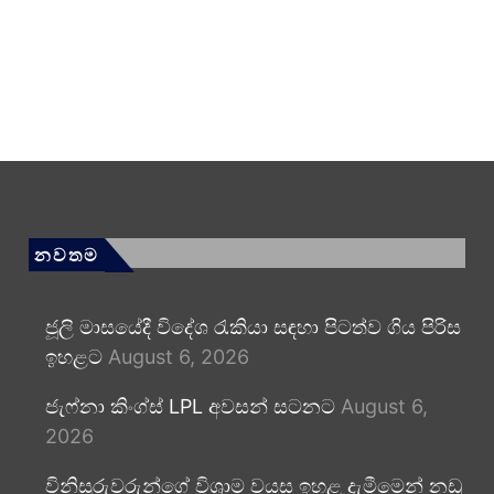
නවතම
ජූලි මාසයේදී විදේශ රැකියා සඳහා පිටත්ව ගිය පිරිස
ඉහළට
August 6, 2026
ජැෆ්නා කිංග්ස් LPL අවසන් සටනට
August 6,
2026
විනිසුරුවරුන්ගේ විශ්‍රාම වයස ඉහළ දැමීමෙන් නඩු