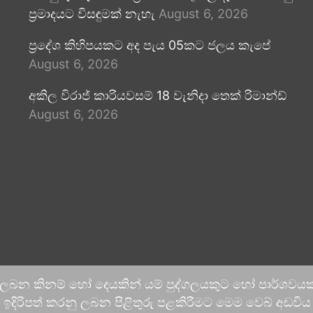
ප්‍රමාදයට විසඳුමක් නැහැ
August 6, 2026
ප්‍රදේශ කිහිපයකට අද පැය 05කට ජලය කැපේ
August 6, 2026
අකිල විරාජ් කාරියවසම් 18 වැනිදා තෙක් රිමාන්ඩ්
August 6, 2026
 ලබන කිනම් හෝ දෙයකින් යම් පුද්ගලයකුට හෝ පාර්ශවයකට
දිරිපත් කරනු ලබන පිළිතුරු පළකිරීමට මෙම වෙබ් අඩවිය ආච