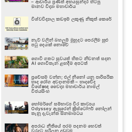
– ආචාර්ය ප්‍රණීත් අභයසුන්දර හිටපු
මානව විද්‍යා මහාචාර්ය
විශ්වවිද්‍යාල කඩඉම් ලකුණු නිකුත් කෙරේ
නැව් වලින් බහලුම් මුහුදට පෙරලීම සුළු
පටු දෙයක් නොවේ
ගොවි ගතට සුවයත් හිතට නිවනත් සදන
AI ගොවිතැන ළඟදීම අපටත්
ප්‍රවේසම් වන්න; එල් නිනෝ යනු පාරිසරික
හෘද රෝග අවදානමකි – හෘදවේද
විශේෂඥ වෛද්‍ය මහාචාර්ය නාමල්
විජයසිංහ
හෝමර්ගේ සම්භාව්‍ය වීර කාව්‍යය
Odyssey ඇසුරෙන් ක්‍රිස්ටෝෆර් නෝලන්
තැනූ දැවැන්ත සිනමාපටය
අපරාධ නීතියේ පරම පදනම හෙවත්
වරදට සරිලන දඬුවම