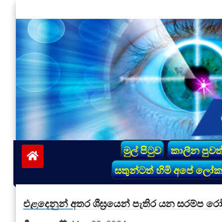
Skip
to
content
vinivida.lk
මුල් පිටුව
කාලීන පුවත
සතුන්ටත් හිමි අපේ ලෝ
එළදෙනුන් අතර ශීඝ්‍රයෙන් පැතිර යන සරම්ප ර