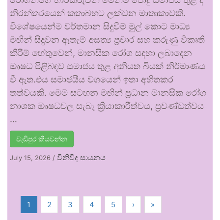
නිරන්තරයෙන් කතාබහට ලක්වන මාතෘකාවකි.
විශේෂයෙන්ම වර්තමාන සිදුවීම් මුල් කොට මාධ්‍ය
මඟින් සිදුවන ඇතැම් අසත්‍ය ප්‍රචාර සහ කරුණු විකෘති
කිරීම් හේතුවෙන්, මානසික රෝග සඳහා ලබාදෙන
ඖෂධ පිළිබඳව සමාජය තුළ අනියත බියක් නිර්මාණය
වී ඇත.එය සමාජයීය වශයෙන් ඉතා අහිතකර
තත්වයකි. මෙම සටහන මඟින් ප්‍රධාන මානසික රෝග
නාශක ඖෂධවල සැබෑ ක්‍රියාකාරීත්වය, ප්‍රචණ්ඩත්වය
…
වැඩිපුර කියවන්න
විනිවිද සායනය
July 15, 2026
/
1
2
3
4
5
›
»