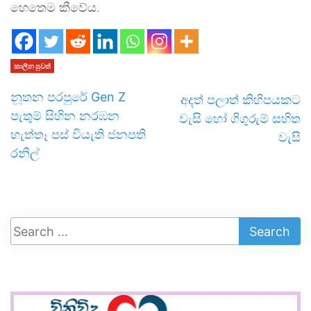
හෙතෙම කීවේය.
කාලීන පුවත්
නූතන පරපුරේ Gen Z
අදත් පලාත් කිහිපයකට
පැතුම් සිහින නරඹන
වැසි හෝ ගිගුරුම් සහිත
හැත්තෑ පස් වියැති ජනපති
වැසි
රනිල්