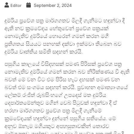
September 2, 2024
Editor
දුම්රිය ප්‍රවේශ පත්‍ර මාර්ගගතව මිලදී ගැනීමට හඳුන්වා දී
ඇති නව ක්‍රමවේදය හේතුවෙන් ප්‍රවේශ පත්‍රයක්
නොමැතිව දුම්රියේ හොරෙන් ගමන් කරන මගී
ප්‍රතිශතය සියයට පනහක් දක්වා ඉක්මවා තිබෙන බව
දුම්රිය වෘත්තීය සමිති සඳහන් කරයි.
පසුගිය කාලයේ විසිදහසක් පමණ පිරිසක් ප්‍රවේශ පත්‍ර
නොමැතිව දුම්රියේ ගමන් කරන බව නිරීක්ෂණය වී ඇති
බවත් මේ වන විට එම පිරිස හැට දහසක් පමණ වන
බවත් එම සංගමය සඳහන් කරයි. ප්‍රවාහන අමාත්‍යාංශයේ
ලේකම් රංජිත් රූබසිංහගේ උපදෙස් මත දුම්රිය
දෙපාර්තමේන්තුව මගින් වෙබ් පිටුවක් හඳුන්වා දී ඒ
හරහා මාර්ගගතව ප්‍රවේශ පත්‍ර මිලදී ගැනීමේ
ක්‍රමවේදයක් හඳුන්වා දුන්නේ පසුගිය සතියේය. මේ
අනුව ඕනෑම මගියකුට අපහසුතාවකින් තොරව