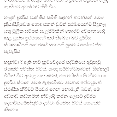
මාර්ගගතව ගාස්තුව ගෙවා දමා ඊ ප්‍රවේශ පත්‍රයක් මිලදී
ගැනීමට අවස්ථාව හිමි විය.
නමුත් දුම්රිය වෘත්තීය සමිති සඳහන් කරන්නේ මෙම
ක්‍රියාපිළිවෙත හොඳ එකක් වුවත් ප්‍රථමයෙන්ම සිදුකළ
යුතු මූලික සම්පත් සැලසීමකින් තොරව අවසානයේදී
කළ යුත්ත ප්‍රථමයෙන් කර තිබෙන බව දුම්රිය
ස්ථානාධිපති සංගමයේ සභාපති සුමේධ සෝමරත්න
පැවැසීය.
හඳුන්වා දී ඇති නව ක්‍රමවේදයේ පද්ධතියේ අඩුපාඩු
රැසක්ම පවතින බවත්, සංඥා සම්බන්ධතාවන් (සිග්නල්)
විටින් විට අඩාළ වන බවත්, එම මගීන්ට පිටවීමට හා
දුම්රිය ස්ථාන වෙත ඇතුළුවීමට වෙනම ගේට්ටුවක්
ස්ථාපිත කිරීමට පියවර ගෙන නොමැති බවත්, මේ
අඩුපාඩු කඩිනමින් නිවැරදි කරන ලෙසට දුම්රිය
දෙපාර්තමේන්තුවට දන්වා තිබෙන බවත් හෙතෙම
කීවේය.