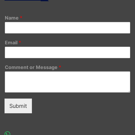
Name
*
Email
*
Comment or Message
*
Submit