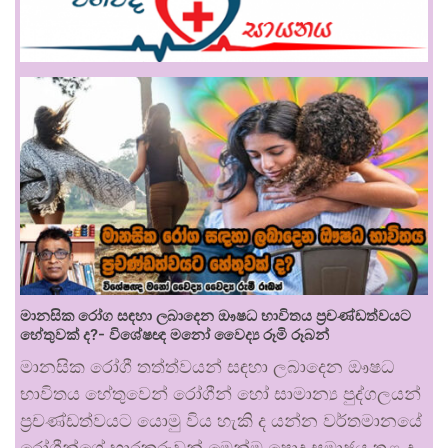
මානසික රෝග සඳහා ලබාදෙන ඖෂධ භාවිතය ප්‍රචණ්ඩත්වයට
හේතුවක් ද?- විශේෂඥ මනෝ වෛද්‍ය රූමි රූබන්
මානසික රෝගී තත්ත්වයන් සඳහා ලබාදෙන ඖෂධ
භාවිතය හේතුවෙන් රෝගීන් හෝ සාමාන්‍ය පුද්ගලයන්
ප්‍රචණ්ඩත්වයට යොමු විය හැකි ද යන්න වර්තමානයේ
රෝගීන්ගේ භාරකරුවන් මෙන්ම පොදු සමාජය තුළ ද