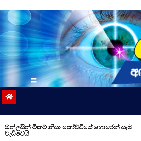
Skip
to
content
vinivida.lk
ඔන්ලයින් ටිකට් නිසා කෝච්චියේ හොරෙන් යෑම
වැඩිවෙයි