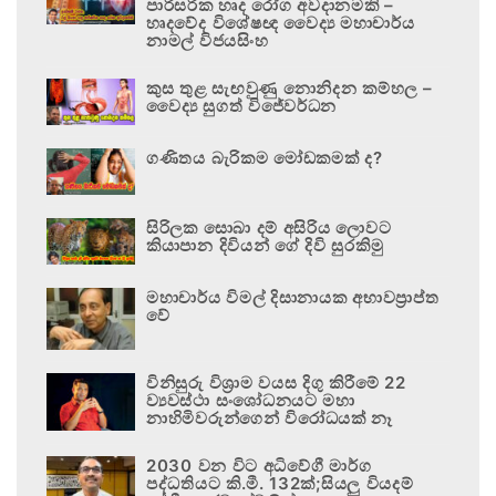
පාරිසරික හෘද රෝග අවදානමකි –
හෘදවේද විශේෂඥ වෛද්‍ය මහාචාර්ය
නාමල් විජයසිංහ
කුස තුළ සැඟවුණු නොනිදන කම්හල –
වෛද්‍ය සුගත් විජේවර්ධන
ගණිතය බැරිකම මෝඩකමක් ද?
සිරිලක සොබා දම් අසිරිය ලොවට
කියාපාන දිවියන් ගේ දිවි සුරකිමු
මහාචාර්ය විමල් දිසානායක අභාවප්‍රාප්ත
වේ
විනිසුරු විශ්‍රාම වයස දිගු කිරීමේ 22
ව්‍යවස්ථා සංශෝධනයට මහා
නාහිමිවරුන්ගෙන් විරෝධයක් නෑ
2030 වන විට අධිවේගී මාර්ග
පද්ධතියට කි.මී. 132ක්;සියලු වියදම්