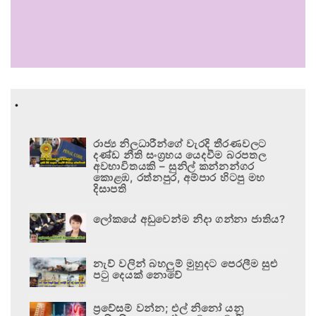
.
රාජ්‍ය නිලධාරීන්ගේ වැරදි තීරණවලට
දණ්ඩ නීති සංග්‍රහය යෙදවීම බරපතල
අවභාවිතයකි – සුනිල් කන්නන්ගර
කොළඹ, රත්නපුර, අම්පාර හිටපු මහ
දිසාපති
ලෝකයේ අඩුවෙන්ම නිදා ගන්නා ජාතිය?
නැව් වලින් බහලුම් මුහුදට පෙරලීම සුළු
පටු දෙයක් නොවේ
ප්‍රවේසම් වන්න; එල් නිනෝ යනු