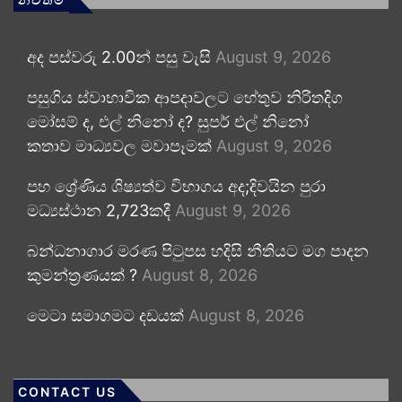
අද පස්වරු 2.00න් පසු වැසි
August 9, 2026
පසුගිය ස්වාභාවික ආපදාවලට හේතුව නිරිතදිග
මෝසම් ද, එල් නිනෝ ද? සුපර් එල් නිනෝ
කතාව මාධ්‍යවල මවාපෑමක්
August 9, 2026
පහ ශ්‍රේණිය ශිෂ්‍යත්ව විභාගය අද;දිවයින පුරා
මධ්‍යස්ථාන 2,723කදී
August 9, 2026
බන්ධනාගාර මරණ පිටුපස හදිසි නීතියට මග පාදන
කුමන්ත්‍රණයක් ?
August 8, 2026
මෙටා සමාගමට දඩයක්
August 8, 2026
CONTACT US