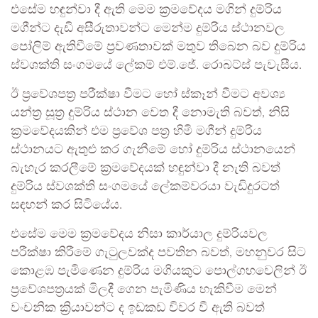
එසේම හඳුන්වා දී ඇති මෙම ක්‍රමවේදය මගින් දුම්රිය
මගීන්ට දැඩි අසීරුතාවන්ට මෙන්ම දුම්රිය ස්ථානවල
පෝලිම් ඇතිවීමේ ප්‍රවණතාවක් මතුව තිබෙන බව දුම්රිය
ස්වශක්ති සංගමයේ ලේකම් එම්.ජේ. රොබට්ස් පැවැසීය.
ඊ ප්‍රවේශපත්‍ර පරීක්ෂා වීමට හෝ ස්කෑන් වීමට අවශ්‍ය
යන්ත්‍ර සූත්‍ර දුම්රිය ස්ථාන වෙත දී නොමැති බවත්, නිසි
ක්‍රමවේදයකින් එම ප්‍රවේශ පත්‍ර හිමි මගීන් දුම්රිය
ස්ථානයට ඇතුළු කර ගැනීමේ හෝ දුම්රිය ස්ථානයෙන්
බැහැර කරලීමේ ක්‍රමවේදයක් හඳුන්වා දී නැති බවත්
දුම්රිය ස්වශක්ති සංගමයේ ලේකම්වරයා වැඩිදුරටත්
සඳහන් කර සිටියේය.
එසේම මෙම ක්‍රමවේදය නිසා කාර්යාල දුම්රියවල
පරීක්ෂා කිරීමේ ගැටුලවක්ද පවතින බවත්, මහනුවර සිට
කොළඹ පැමිණෙන දුම්රිය මගියකුට පොල්ගහවෙලින් ඊ
ප්‍රවේශපත්‍රයක් මිලදී ගෙන පැමිණිය හැකිවීම මෙන්
වංචනික ක්‍රියාවන්ට ද ඉඩකඩ විවර වී ඇති බවත්