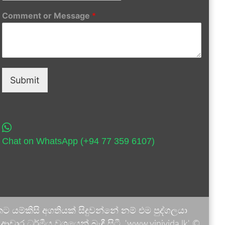
Comment or Message
*
Submit
Chat on WhatsApp (+94 77 359 6107)
 යම්කිසි අගතියක් සිදුවන්නේ නම් එම පුද්ගලයා
ාර ධර්මීය වශයෙන් බැඳී සිටී. 'www.vinivida.lk' ©