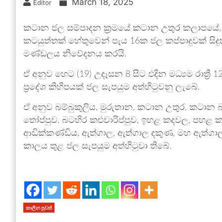
March 18, 2025
Editor
කටාන ජල සම්පාදන ක්‍රමයේ කටාන උතුර කලාපයේ, ජ
කටයුත්තක් හේතුවෙන් පැය 16ක ජල කප්පාදුවක් ස
මණ්ඩලය නිවේදනය කරයි.
ඒ අනුව හෙට (19) උදෑසන 8 සිට එදින මධ්‍යම රාත්‍
ප්‍රදේශ කිහිපයක් ජල සැපයුම අත්හිටුවනු ලැබේ.
ඒ අනුව බම්බුකුලිය, මුරුතාන, කටාන උතුර, කටාන
තෝප්පුව, බටහිර කළුවාරිප්පුව, ඉහළ කදවල, පහළ 
ආඩික්කණ්ඩිය, ඇත්ගාල, ඇත්ගාල දකුණ, මහ ඇත්ගාල
කාලය තුළ ජල සැපයුම අත්හිටුවා තිබේ.
කාලීන පුවත්