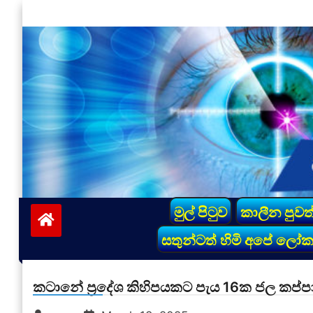
Skip
to
content
vinivida.lk
මුල් පිටුව
කාලීන පුවත
සතුන්ටත් හිමි අපේ ලෝ
කටානේ ප්‍රදේශ කිහිපයකට පැය 16ක ජල කප්පා