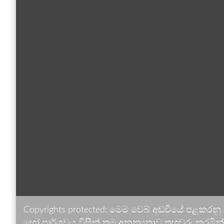
Copyrights protected: මෙම වෙබ් අඩවියේ පළකරනු
හෝ පාර්ශවය විසින් තම අනන්‍යතාව තහවුරු කරමින් ඉ