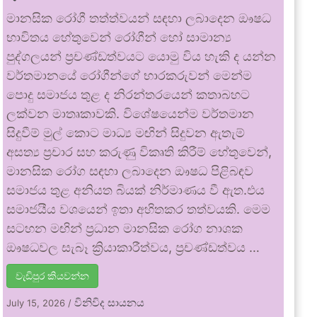
මානසික රෝගී තත්ත්වයන් සඳහා ලබාදෙන ඖෂධ
භාවිතය හේතුවෙන් රෝගීන් හෝ සාමාන්‍ය
පුද්ගලයන් ප්‍රචණ්ඩත්වයට යොමු විය හැකි ද යන්න
වර්තමානයේ රෝගීන්ගේ භාරකරුවන් මෙන්ම
පොදු සමාජය තුළ ද නිරන්තරයෙන් කතාබහට
ලක්වන මාතෘකාවකි. විශේෂයෙන්ම වර්තමාන
සිදුවීම් මුල් කොට මාධ්‍ය මඟින් සිදුවන ඇතැම්
අසත්‍ය ප්‍රචාර සහ කරුණු විකෘති කිරීම් හේතුවෙන්,
මානසික රෝග සඳහා ලබාදෙන ඖෂධ පිළිබඳව
සමාජය තුළ අනියත බියක් නිර්මාණය වී ඇත.එය
සමාජයීය වශයෙන් ඉතා අහිතකර තත්වයකි. මෙම
සටහන මඟින් ප්‍රධාන මානසික රෝග නාශක
ඖෂධවල සැබෑ ක්‍රියාකාරීත්වය, ප්‍රචණ්ඩත්වය …
වැඩිපුර කියවන්න
විනිවිද සායනය
July 15, 2026
/