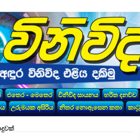
්
එතෙර - මෙතෙර
විනිවිද සායනය
හරිත දනව්ව
කය
උරුමයක අසිරිය
නිතර නොඇසෙන කතා
කාටූ
දුවක්