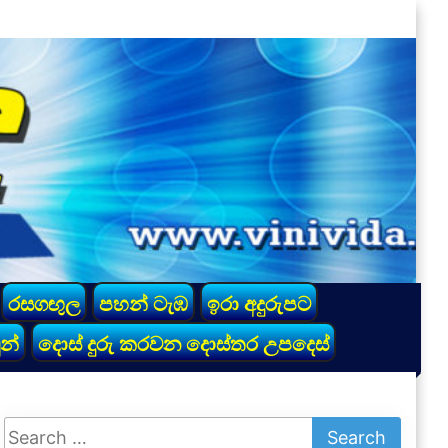
රසගඟුල
පහන් ටැඹ
ඉරා අදුරුපට
න්
දොස් දුරු කරවන දොස්තර උපදෙස්