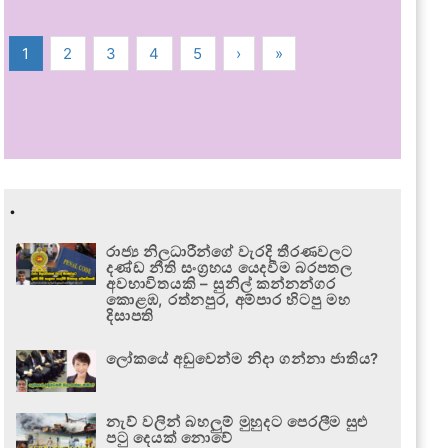
1
2
3
4
5
›
»
.
රාජ්‍ය නිලධාරීන්ගේ වැරදි තීරණවලට
දණ්ඩ නීති සංග්‍රහය යෙදවීම බරපතල
අවභාවිතයකි – සුනිල් කන්නන්ගර
කොළඹ, රත්නපුර, අම්පාර හිටපු මහ
දිසාපති
ලෝකයේ අඩුවෙන්ම නිදා ගන්නා ජාතිය?
නැව් වලින් බහලුම් මුහුදට පෙරලීම සුළු
පටු දෙයක් නොවේ