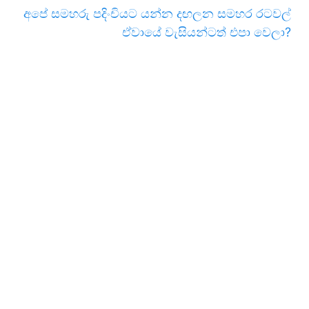
අපේ සමහරු පදිංචියට යන්න දඟලන සමහර රටවල්
ඒවායේ වැසියන්ටත් එපා වෙලා?