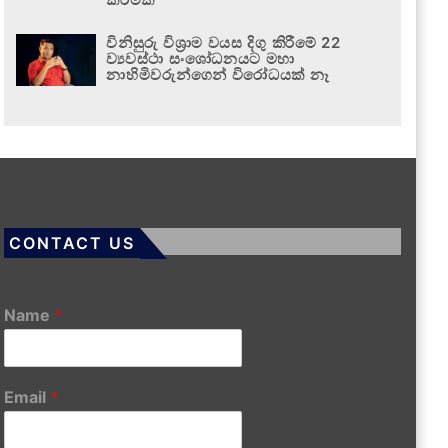
විනිසුරු විශ්‍රාම වයස දිගු කිරීමේ 22
ව්‍යවස්ථා සංශෝධනයට මහා
නාහිමිවරුන්ගෙන් විරෝධයක් නෑ
CONTACT US
Name
*
Email
*