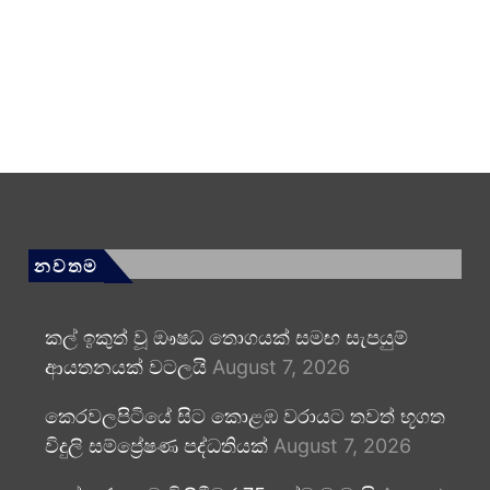
නවතම
කල් ඉකුත් වූ ඖෂධ තොගයක් සමඟ සැපයුම්
ආයතනයක් වටලයි
August 7, 2026
කෙරවලපිටියේ සිට කොළඹ වරායට තවත් භූගත
විදුලි සම්ප්‍රේෂණ පද්ධතියක්
August 7, 2026