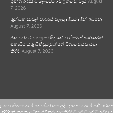
ප්‍රදේශ රැසකට මිලිමීටර 75 ඉක්ම වූ වැසි
August
7, 2026
තුන්වන පාසල් වාරයේ පළමු අදියර අදින් අවසන්
August 7, 2026
ජාත්‍යන්තරය හමුවේ සිදු කරන හිතුවක්කාරකමක්
නොවිය යුතු විනිසුරුවන්ගේ විශ්‍රාම වයස පමා
කිරීම
August 7, 2026
 ලබන කිනම් හෝ දෙයකින් යම් පුද්ගලයකුට හෝ පාර්ශවයකට
දිරිපත් කරනු ලබන පිළිතුරු පළකිරීමට මෙම වෙබ් අඩවිය ආච