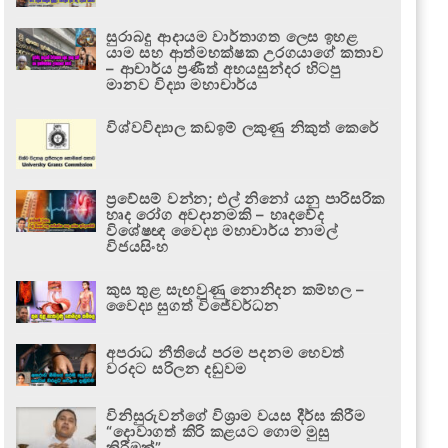
සුරාබදු ආදායම වාර්තාගත ලෙස ඉහළ
යාම සහ ආත්මභක්ෂක උරගයාගේ කතාව
– ආචාර්ය ප්‍රණීත් අභයසුන්දර හිටපු
මානව විද්‍යා මහාචාර්ය
විශ්වවිද්‍යාල කඩඉම් ලකුණු නිකුත් කෙරේ
ප්‍රවේසම් වන්න; එල් නිනෝ යනු පාරිසරික
හෘද රෝග අවදානමකි – හෘදවේද
විශේෂඥ වෛද්‍ය මහාචාර්ය නාමල්
විජයසිංහ
කුස තුළ සැඟවුණු නොනිදන කම්හල –
වෛද්‍ය සුගත් විජේවර්ධන
අපරාධ නීතියේ පරම පදනම හෙවත්
වරදට සරිලන දඬුවම
විනිසුරුවන්ගේ විශ්‍රාම වයස දීර්ඝ කිරීම
“දොවාගත් කිරි කළයට ගොම මුසු
කිරීමක්”