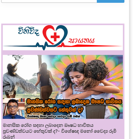
මානසික රෝග සඳහා ලබාදෙන ඖෂධ භාවිතය
ප්‍රචණ්ඩත්වයට හේතුවක් ද?- විශේෂඥ මනෝ වෛද්‍ය රූමි
රූබන්