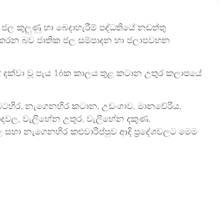
ල කුලුණු හා බෙදාහැරීම් පද්ධතියේ නඩත්තු
ිදුකරන බව ජාතික ජල සම්පාදන හා ජලාපවහන
රී 12 දක්වා වූ පැය 16ක කාලය තුළ කටාන උතුර කලාපයේ
 බටහිර, නැගෙනහිර කටාන, උඩංගාව, මානචේරිය,
කදවල, වැලිහේන උතුර, වැලිහේන දකුණ,
 සහා නැගෙනහිර කළුවාරිප්පුව ආදි ප්‍රදේශවලට මෙම