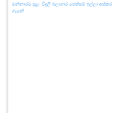
මන්නාරම සුළං විදුලි බලාගාර පෙත්සම් ඉල්ලා අස්කර
ගැනේ