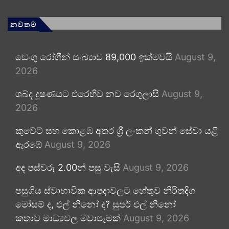
නවතම
ඩෙංගු රෝගීන් සංඛ්‍යාව 89,000 ඉක්මවයි
August 9,
2026
ශබ්ද දූෂණයට එරෙහිව නව රෙගුලාසි
August 9,
2026
කුවේට් සහ කොළඹ අතර ශ්‍රී ලංකන් ගුවන් සේවා යළි
ඇරඹේ
August 9, 2026
අද පස්වරු 2.00න් පසු වැසි
August 9, 2026
පසුගිය ස්වාභාවික ආපදාවලට හේතුව නිරිතදිග
මෝසම් ද, එල් නිනෝ ද? සුපර් එල් නිනෝ
කතාව මාධ්‍යවල මවාපෑමක්
August 9, 2026