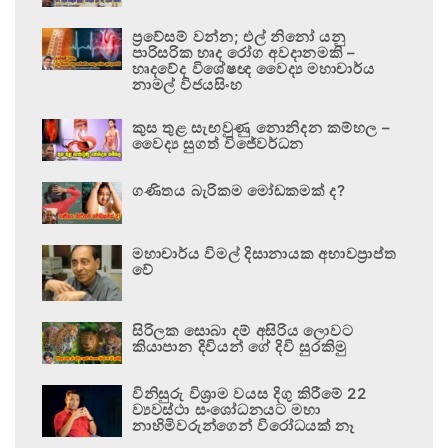
ප්‍රවේසම් වන්න; එල් නිනෝ යනු
පාරිසරික හෘද රෝග අවදානමකි –
හෘදවේද විශේෂඥ වෛද්‍ය මහාචාර්ය
නාමල් විජයසිංහ
කුස තුළ සැඟවුණු නොනිදන කම්හල –
වෛද්‍ය සුගත් විජේවර්ධන
ගණිතය බැරිකම මෝඩකමක් ද?
මහාචාර්ය විමල් දිසානායක අභාවප්‍රාප්ත
වේ
සිරිලක සොබා දම් අසිරිය ලොවට
කියාපාන දිවියන් ගේ දිවි සුරකිමු
විනිසුරු විශ්‍රාම වයස දිගු කිරීමේ 22
ව්‍යවස්ථා සංශෝධනයට මහා
නාහිමිවරුන්ගෙන් විරෝධයක් නෑ