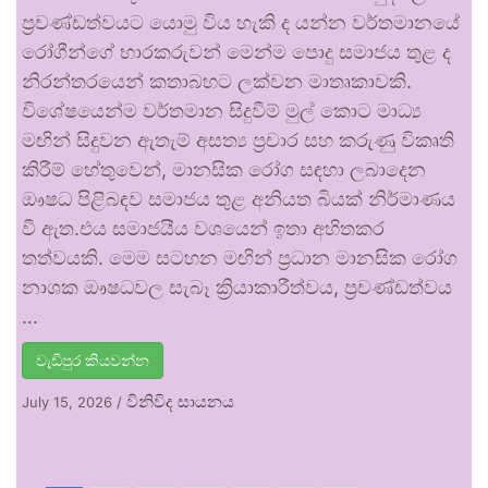
ප්‍රචණ්ඩත්වයට යොමු විය හැකි ද යන්න වර්තමානයේ
රෝගීන්ගේ භාරකරුවන් මෙන්ම පොදු සමාජය තුළ ද
නිරන්තරයෙන් කතාබහට ලක්වන මාතෘකාවකි.
විශේෂයෙන්ම වර්තමාන සිදුවීම් මුල් කොට මාධ්‍ය
මඟින් සිදුවන ඇතැම් අසත්‍ය ප්‍රචාර සහ කරුණු විකෘති
කිරීම් හේතුවෙන්, මානසික රෝග සඳහා ලබාදෙන
ඖෂධ පිළිබඳව සමාජය තුළ අනියත බියක් නිර්මාණය
වී ඇත.එය සමාජයීය වශයෙන් ඉතා අහිතකර
තත්වයකි. මෙම සටහන මඟින් ප්‍රධාන මානසික රෝග
නාශක ඖෂධවල සැබෑ ක්‍රියාකාරීත්වය, ප්‍රචණ්ඩත්වය
…
වැඩිපුර කියවන්න
විනිවිද සායනය
July 15, 2026
/