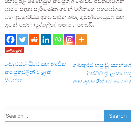
තොටුපළ මෙහෙයුම් කටයුතු අඛණ්ඩව පවත්වාගෙන
යාමට සඳහා පැමිණෙන ගුවන් මගීන්ගේ සහයෝගය
සහ අවබෝධය අගය කරන බවද ගුවන්තොටුපළ සහ
ගුවන් සේවා (පුද්ගලික) සමාගම පවසයි.
කාලීන පුවත්
තවදුරටත් ධීවර සහ නාවික
ගංවතුරට හසු වූ සතුන්ගේ
කටයුතුවලින් වැළකී
පිහිටට ශ්‍රී ලංකා පශු
සිටින්න
වෛද්‍යවේදීන්ගේ සංගමය