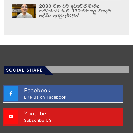
2030 වන විට අධිවේගී මාර්ග
පද්ධතියට කි.මී. 132ක්;සියලු වියදම්
දේශීය අරමුදල්වලින්
SOCIAL SHARE
Facebook
Like us on Facebook
Youtube
Subscribe US