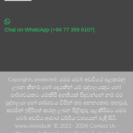
Chat on WhatsApp (+94 77 359 6107)
Copyrights protected: මෙම වෙබ් අඩවියේ පළකරනු
ලබන කිනම් හෝ දෙයකින් යම් පුද්ගලයකුට හෝ
පාර්ශවයකට යම්කිසි අගතියක් සිදුවන්නේ නම් එම
පුද්ගලයා හෝ පාර්ශවය විසින් තම අනන්‍යතාව තහවුරු
කරමින් ඉදිරිපත් කරනු ලබන පිළිතුරු පළකිරීමට මෙම
වෙබ් අඩවිය ආචාර ධර්මීය වශයෙන් බැඳී සිටී.
'www.vinivida.lk' © 2021- 2024| Contact Us -