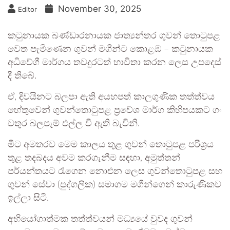
November 30, 2025
Editor
කටුනායක බණ්ඩාරනායක ජාත්‍යන්තර ගුවන් තොටුපළ
වෙත පැමිණෙන ගුවන් මගීන්ට කොළඹ – කටුනායක
අධිවේගී මාර්ගය තවදුරටත් භාවිතා කරන ලෙස උපදෙස්
දී තිබේ.
ඒ, දිවයිනට බලපා ඇති අයහපත් කාලගුණික තත්ත්වය
හේතුවෙන් ගුවන්තොටුපළ ප්‍රවේශ මාර්ග කිහිපයකට ගං
වතුර බලපෑම් එල්ල වී ඇති බැවිනි.
මීට අමතරව මෙම කාලය තුළ ගුවන් තොටුපළ පරිශ්‍රය
තුළ තදබදය අවම කරගැනීම සඳහා, අමුත්තන්
පර්යන්තයට රැගෙන නොඑන ලෙස ගුවන්තොටුපළ සහ
ගුවන් සේවා (පුද්ගලික) සමාගම මගීන්ගෙන් කාරුණිකව
ඉල්ලා සිටී.
අභියෝගාත්මක තත්ත්වයන් මධ්‍යයේ වුවද ගුවන්