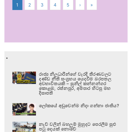
1
2
3
4
5
›
»
.
රාජ්‍ය නිලධාරීන්ගේ වැරදි තීරණවලට
දණ්ඩ නීති සංග්‍රහය යෙදවීම බරපතල
අවභාවිතයකි – සුනිල් කන්නන්ගර
කොළඹ, රත්නපුර, අම්පාර හිටපු මහ
දිසාපති
ලෝකයේ අඩුවෙන්ම නිදා ගන්නා ජාතිය?
නැව් වලින් බහලුම් මුහුදට පෙරලීම සුළු
පටු දෙයක් නොවේ