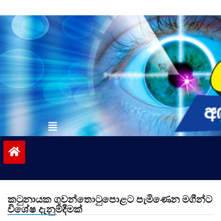
Skip
to
content
vinivida.lk
කටුනායක ගුවන්තොටුපොළට පැමිණෙන මගීන්ට
විශේෂ දැනුම්දීමක්