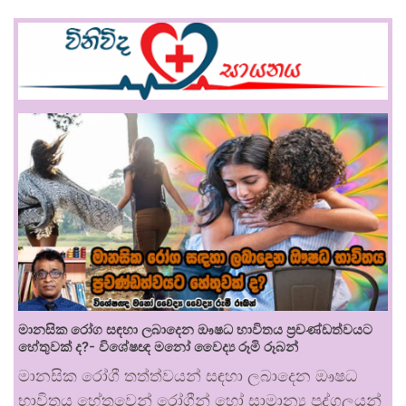
මානසික රෝග සඳහා ලබාදෙන ඖෂධ භාවිතය ප්‍රචණ්ඩත්වයට
හේතුවක් ද?- විශේෂඥ මනෝ වෛද්‍ය රූමි රූබන්
මානසික රෝගී තත්ත්වයන් සඳහා ලබාදෙන ඖෂධ
භාවිතය හේතුවෙන් රෝගීන් හෝ සාමාන්‍ය පුද්ගලයන්