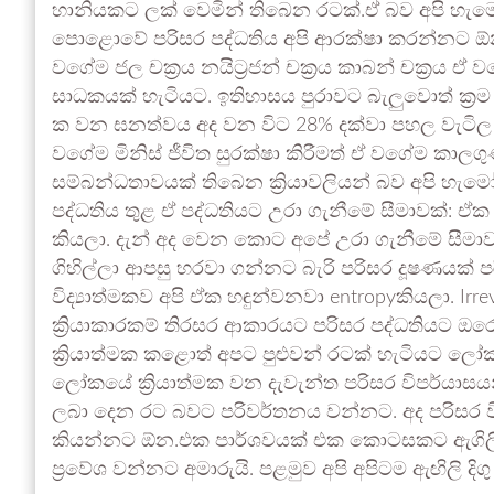
හානියකට ලක් වෙමින් තිබෙන රටක්.ඒ බව අපි හ
පොළොවේ පරිසර පද්ධතිය අපි ආරක්ෂා කරන්නට ඕන.
වගේම ජල චක්‍රය නයිට්‍රජන් චක්‍රය කාබන් චක්‍රය 
සාධකයක් හැටියට. ඉතිහාසය පුරාවට බැලුවොත් ක්‍ර
ක වන ඝනත්වය අද වන විට 28% දක්වා පහල වැටිල 
වගේම මිනිස් ජීවිත සුරක්ෂා කිරීමත් ඒ වගේම කාලග
සම්බන්ධතාවයක් තිබෙන ක්‍රියාවලියන් බව අපි හැ
පද්ධතිය තුළ ඒ පද්ධතියට උරා ගැනීමේ සීමාවක්: ඒක පර
කියලා. දැන් අද වෙන කොට අපේ උරා ගැනීමේ සීමාව abs
ගිහිල්ලා ආපසු හරවා ගන්නට බැරි පරිසර දූෂණයක් ප
විද්‍යාත්මකව අපි ඒක හඳුන්වනවා entropyකියලා. Irrev
ක්‍රියාකාරකම් තිරසර ආකාරයට පරිසර පද්ධතියට ඔර
ක්‍රියාත්මක කළොත් අපට පුළුවන් රටක් හැටියට ලෝ
ලෝකයේ ක්‍රියාත්මක වන දැවැන්ත පරිසර විපර්ය
ලබා දෙන රට බවට පරිවර්තනය වන්නට. අද පරිසර වි
කියන්නට ඕන.එක පාර්ශවයක් එක කොටසකට ඇගිලි දිගු
ප්‍රවේශ වන්නට අමාරුයි. පළමුව අපි අපිටම ඇඟිලි දිගු