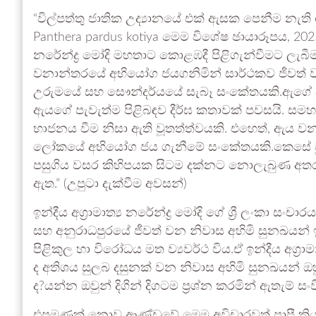
“විල්පත්තු ජාතික උද්‍යානයේ එක් ඇසක පෙනීම නැති 
Panthera pardus kotiya මෙම විශේෂ ඡායාරූපය, 2025 අප්‍
නරේන්ද්‍ර මෝදි මහතාට කොළඹදී පිළිගැන්වීමට ලැබ
වනාන්තරයේ අභියෝග ජයගනිමින් සාර්ථකව ජීවත් වන 
උරුමයේ සහ සෞන්දර්යයේ සැබෑ සංකේතයකි.ඇගේ ආ
ඇයගේ පැවැත්ම පිළිබඳව දීර්ඝ කතාවක් පවසයි. සම
භාජනය වීම නිසා ඇති වූතත්ත්වයකි. එහෙත්, ඇය 
ලෝකයේ අභියෝග ජය ගැනීමේ සංකේතයකි.කෙසේ වු
පසුගිය වසර කිහිපයක සිටම දක්නට නොලැබුණ අතර
ඇත.” (උපුටා දැක්වීම අවසන්)
ඉන්දීය අග්‍රාමාත්‍ය නරේන්ද්‍ර මෝදි ගේ ශ්‍රී ලංක
සහ අනුරාධපුරයේ ජීවත් වන නිවාස අහිමි සුනඛයන් 
පිළිකුල හා විරෝධය මත ව්‍යවර්ථ විය.ඒ ඉන්දීය අග්
ද අතිශය සුලබ දසුනක් වන නිවාස අහිමි සුනඛයන්
ද?යන්න ඔවුන් දිගින් දිගටම ප්‍රශ්න කරමින් ඇතැම් 
එපමණක් නොව ආණ්ඩුවේ මෙම අවිචාරවත් පාපී ක්‍ර