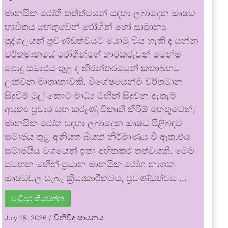
මානසික රෝගී තත්ත්වයන් සඳහා ලබාදෙන ඖෂධ
භාවිතය හේතුවෙන් රෝගීන් හෝ සාමාන්‍ය
පුද්ගලයන් ප්‍රචණ්ඩත්වයට යොමු විය හැකි ද යන්න
වර්තමානයේ රෝගීන්ගේ භාරකරුවන් මෙන්ම
පොදු සමාජය තුළ ද නිරන්තරයෙන් කතාබහට
ලක්වන මාතෘකාවකි. විශේෂයෙන්ම වර්තමාන
සිදුවීම් මුල් කොට මාධ්‍ය මඟින් සිදුවන ඇතැම්
අසත්‍ය ප්‍රචාර සහ කරුණු විකෘති කිරීම් හේතුවෙන්,
මානසික රෝග සඳහා ලබාදෙන ඖෂධ පිළිබඳව
සමාජය තුළ අනියත බියක් නිර්මාණය වී ඇත.එය
සමාජයීය වශයෙන් ඉතා අහිතකර තත්වයකි. මෙම
සටහන මඟින් ප්‍රධාන මානසික රෝග නාශක
ඖෂධවල සැබෑ ක්‍රියාකාරීත්වය, ප්‍රචණ්ඩත්වය …
වැඩිපුර කියවන්න
විනිවිද සායනය
July 15, 2026
/