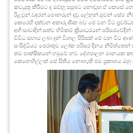
කටයුතු කිරීමට ද ඔව්හු පසුබට නොවූහ.ඒ කෙසේ හ
රිළවුන්,වඳුරන්,මොනරුන් දඬු ලේනුන්,මුවන් සේම නි
කෙරෙහි දක්වන අකාරුණික බව මේ වන විට ප්‍රවර්ධ
අහිංසාවාදීන්,සත්ව හිමිකම් ක්‍රියාධරයන් පරිසරවේද
විවිධ සහාය ලබා දුන් විශාල පිරිසක් මේ වන විට ආණ
සංසිද්ධියට පෙරාතුව ලෝක පරිසර දිනය නිමිත්තෙන්
තම පාක්ෂිකයන් හමුවේ නව දේශපාලන මානයක කතා
කෙනෙහිල්ලක් සේ සිතිය නොහැකි එම ප්‍රකාශය ඔහු