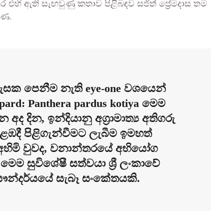
 එහි ඇති සැඟවුණු කතාව පිළිබඳව සජිත් ප්‍රේමදාස තම
ිණ.
් ඇසක පෙනීම නැති eye-one වශයෙන්
pard: Panthera pardus kotiya මෙම
 අද දින, ඉන්දියානු අග්‍රාමාත්‍ය අතිගරු
කොළඹදී පිළිගැන්වීමට ලැබීම ඉමහත්
ිමි වුවද, වනාන්තරයේ අභියෝග
ෙම සුවිශේෂී සත්වයා ශ්‍රී ලංකාවේ
ෞන්දර්යයේ සැබෑ සංකේතයකි.