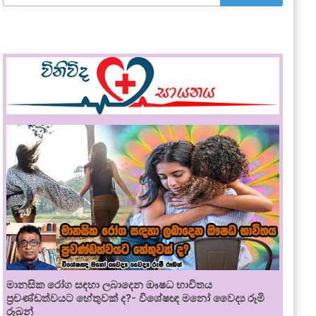
මානසික රෝග සඳහා ලබාදෙන ඖෂධ භාවිතය
ප්‍රචණ්ඩත්වයට හේතුවක් ද?- විශේෂඥ මනෝ වෛද්‍ය රූමි
රූබන්