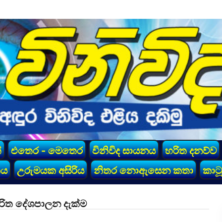
්
එතෙර - මෙතෙර
විනිවිද සායනය
හරිත දනව්ව
කය
උරුමයක අසිරිය
නිතර නොඇසෙන කතා
කාටූ
රිත දේශපාලන දැක්ම