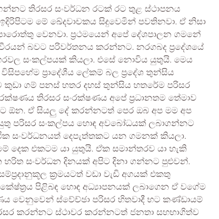
න්නට තිරසර සංවර්ධන රටක් රට තුළ ස්ථාපනය
ිරිපිටම මේ ඛේදවාචකය සිදුවෙමින් පවතිනවා. ඒ නිසා
බලාපොරොත්තු වෙනවා. ප්‍රථමයෙන් අපේ දේශපාලන ගමනේ
සර වීරයන් බවට පරිවර්තනය කරන්නට. නරගබද ප්‍රදේශයේ
වල සංකල්පයක් කියලා. එසේ නොවිය යුතුයි. මෙය
සිපහේම ප්‍රාදේශීය ලේකම් බල ප්‍රදේශ තුන්සිය
ේම කුඩා ගම් පනස් හතර දහස් තුන්සිය හතරේම පරිසර
සංරක්ෂණය තිරසර සංරක්ෂණය අපේ ප්‍රධානතම තේමාව
නට ඕන. ඒ සියලු දේ කරන්නටත් පෙර ඔබ අප මම අප
විය යුතු පරිසර සංකල්පය හොඳ අවබෝධයක් ලබාගන්නට
ික සංවර්ධනයත් දෙපැත්තකට යන ගමනක් කියලා.
මේ දෙක එකටම යා යුතුයි. ඒක සමාන්තරව යා හැකි
හරිත සංවර්ධන දිනයක් අපිට දිනා ගන්නට පුළුවන්.
ප්‍රදානුකූල ක්‍රමයටත් වඩා වැඩි අගයක් එකතු
ර කේෂ්ත්‍රය පිළිබඳ හොඳ අධ්‍යාපනයක් ලබාගෙන ඒ වගේම
ෂණය වෙනුවෙන් ස්වේච්ඡා පරිසර හිතවාදී භට කණ්ඩායම්
රසර කරන්නට ස්ථාවර කරන්නටත් ජනතා සහභාගිත්ව