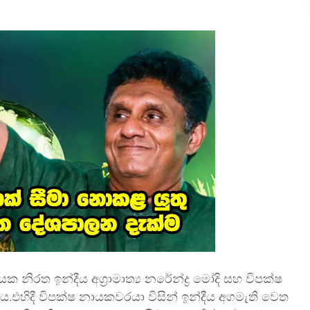
නිරත ඉන්දීය අග්‍රාමාත්‍ය නරේන්ද්‍ර මෝදි සහ විපක්ෂ
 විය.එහිදී විපක්ෂ නායකවරයා විසින් ඉන්දීය අගමැති වෙත