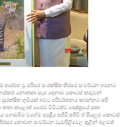
ේ ආරම්භ වූ පරිසර සංරක්ෂිත තිරසර සංවර්ධන ගමනට
නස්කම් නොතකා සෑම දෙනාම කොටස් කරුවන්
සුරක්ෂිත භූමියක් බවට පරිවර්තනය කරන්නට අපි
කතා කළොත් ජෛව විවිධත්ව ක්‍ෂේත්‍රයේ සතා
 ගොඩබිම වගේම සමුද්‍රීය සජීවි අජීවී ඒ සියලුම කොටස්
තිරසර නොවන සංවර්ධන වැඩපිළිවෙල තුළින් බලවත්