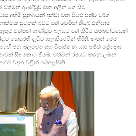
ෝ වත්මන් ආණ්ඩුව වන අලින් ගේ සිට
වාස අහිමි සුනඛයන් දක්වා වන සියළු සත්ව වර්ග
නාත්මක පුවතක්.බවට පත් වෙමින් තිබේ.එනිසාම
ීන් ඇතුළු වත්මන් ආණ්ඩුව බලයට පත් කිරීම සම්බන්ධයෙන්
්ඩුව කෙරෙහි දැඩිව කලකිරෙමින් හිඳිති. නමුත් මෙම
 සමඟි ජන බලවේග සහ විපක්ෂ නායක සජිත් ප්‍රේමදාස
වක් සිදු කොට තිබේ. වත්මන් රජයට කරනු ලබන
 ගේම වදන වලින් මෙලෙසිනි.