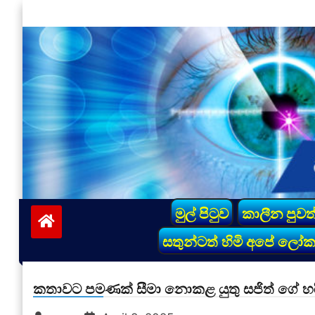
Skip
to
content
vinivida.lk
මුල් පිටුව
කාලීන පුවත
සතුන්ටත් හිමි අපේ ලෝ
කතාවට පමණක් සීමා නොකළ යුතු සජිත් ගේ හ