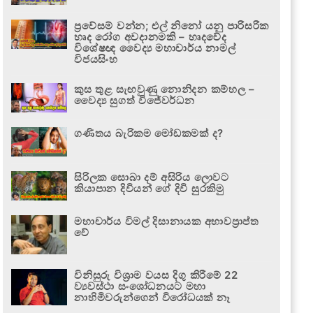
ප්‍රවේසම් වන්න; එල් නිනෝ යනු පාරිසරික
හෘද රෝග අවදානමකි – හෘදවේද
විශේෂඥ වෛද්‍ය මහාචාර්ය නාමල්
විජයසිංහ
කුස තුළ සැඟවුණු නොනිදන කම්හල –
වෛද්‍ය සුගත් විජේවර්ධන
ගණිතය බැරිකම මෝඩකමක් ද?
සිරිලක සොබා දම් අසිරිය ලොවට
කියාපාන දිවියන් ගේ දිවි සුරකිමු
මහාචාර්ය විමල් දිසානායක අභාවප්‍රාප්ත
වේ
විනිසුරු විශ්‍රාම වයස දිගු කිරීමේ 22
ව්‍යවස්ථා සංශෝධනයට මහා
නාහිමිවරුන්ගෙන් විරෝධයක් නෑ