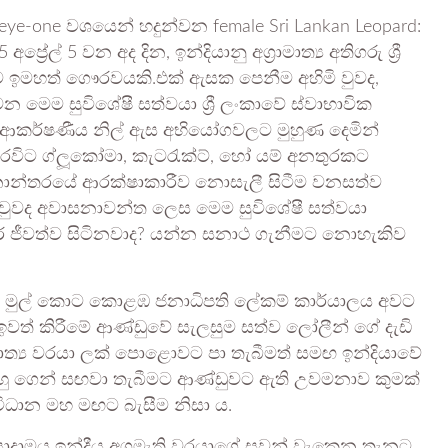
eye-one වශයෙන් හදුන්වන female Sri Lankan Leopard:
රේල් 5 වන අද දින, ඉන්දියානු අග්‍රාමාත්‍ය අතිගරු ශ්‍රී
ීම ඉමහත් ගෞරවයකි.එක් ඇසක පෙනීම අහිමි වුවද,
මෙම සුවිශේෂී සත්වයා ශ්‍රී ලංකාවේ ස්වාභාවික
කර්ෂණීය නිල් ඇස අභියෝගවලට මුහුණ දෙමින්
හරවිට ග්ලූකෝමා, කැටරැක්ට්, හෝ යම් අනතුරකට
වනාන්තරයේ ආරක්ෂාකාරීව නොසැලී සිටීම වනසත්ව
වද අවාසනාවන්ත ලෙස මෙම සුවිශේෂී සත්වයා
 ජීවත්ව සිටිනවාද? යන්න සනාථ ගැනීමට නොහැකිව
ා සංචාරය මුල් කොට කොළඹ ජනාධිපති ලේකම් කාර්යාලය අවට
ඉවත් කිරීමේ ආණ්ඩුවේ සැලසුම සත්ව ලෝලීන් ගේ දැඩි
‍රාමාත්‍ය වරයා ලක් පොළොවට පා තැබීමත් සමඟ ඉන්දියාවේ
 ඔහු ගෙන් සඟවා තැබීමට ආණ්ඩුවට ඇති උවමනාව කුමක්
සංවිධාන මහ මඟට බැසීම නිසා ය.
ියාදාමය ඉන්දීය අගමැති වරයාගේ සවන් වැකෙන තැනට