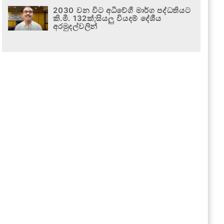
2030 වන විට අධිවේගී මාර්ග පද්ධතියට
කි.මී. 132ක්;සියලු වියදම් දේශීය
අරමුදල්වලින්