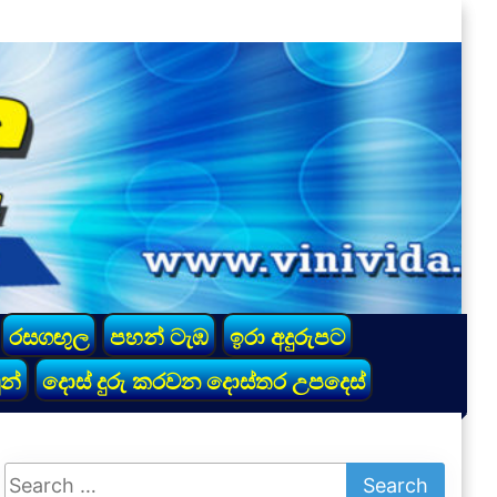
රසගඟුල
පහන් ටැඹ
ඉරා අදුරුපට
න්
දොස් දුරු කරවන දොස්තර උපදෙස්