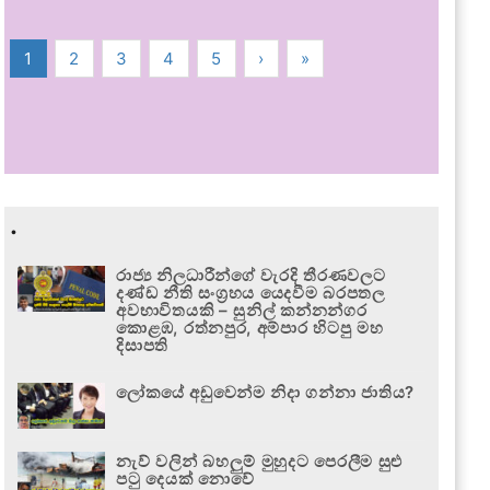
1
2
3
4
5
›
»
.
රාජ්‍ය නිලධාරීන්ගේ වැරදි තීරණවලට
දණ්ඩ නීති සංග්‍රහය යෙදවීම බරපතල
අවභාවිතයකි – සුනිල් කන්නන්ගර
කොළඹ, රත්නපුර, අම්පාර හිටපු මහ
දිසාපති
ලෝකයේ අඩුවෙන්ම නිදා ගන්නා ජාතිය?
නැව් වලින් බහලුම් මුහුදට පෙරලීම සුළු
පටු දෙයක් නොවේ