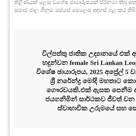
තිළිණයක් ලෙස විශේෂ ඡායාරූපයක් පිරිනමා තිබූ අතර
සමාජ ජාල ගිනුම ඔස්සේ මෙලෙස අදහස් පළ කර තිබ
විල්පත්තු ජාතික උද්‍යානයේ එක
හදුන්වන female Sri Lankan Leo
විශේෂ ඡායාරූපය, 2025 අප්‍රේල් 5 වන
ශ්‍රී නරේන්ද්‍ර මෝදි මහතාට 
ගෞරවයකි.එක් ඇසක පෙනීම අහ
ජයගනිමින් සාර්ථකව ජීවත් වන ම
ස්වාභාවික උරුමයේ සහ ස