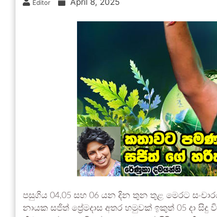
April 8, 2025
Editor
පසුගිය 04,05 සහ 06 යන දින තුන තුළ මෙරට සංචාරයක 
නායක සජිත් ප්‍රේමදාස අතර හමුවක් ඉකුත් 05 දා සිදු