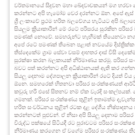
වර්තමානයේ සිදුවන මහා ඛේදවාචකයන් මග හරවා ග
කරන්නට අපි හැමෝම වෙර දරන්නට ඕන. අපේ ඇස් ඉද
ශ්‍රී ලංකාවේ ප්‍රථම හරිත බලවේගය හැටියට අපි 
සියලුම ක්‍රියාකාරීන් මේ රටේ පරිසරය සුරකින පරි
පමණක් නොවේ. සමහරුන්ට හැඟීමක් තියෙනවා නගර
අපේ රටේ පමණක් තිබෙන පළාත් නවයේම දිස්ත්‍රික්ක වි
තිස්දෙකේම ග්‍රාම සේවා වසම් දාහතර දාස් විසි දෙක
සුරක්ෂා කරන බලකායක් නිර්මාණය කරමු. පරිසර 
බවට පත් කරන්නට අපි අධිෂ්ඨානයක් ඇති කර ගන්
සියලු දෙනාම දේශපාලන ක්‍රියාකාරීන් රටේ දියත් 
ඕනෙ. සමහරෙක් හිතනවා පරිසර සංරක්ෂණයත් ආර්ථ
කවුරු හරි එසේ සිතනව නම් ඒක වැරදි සංකල්පයක්. 
ගමනක්. පරිසර සංරක්ෂණය තුළින් ඉතාමත්ම දැවැන්ත 
හරිත සංවර්ධනය තුළින් රටක දළ දේශීය නිෂ්පාදනය සම්
කරන්නටත් පුළුවන්. ඒ නිසා අපි සියලු දෙනාම පරිස
විරුද්ධ පක්ෂයේ සිටියදී රට පුරාවටම පරිසර සංරක්
නිර්මාණය කරගෙන ඒ වගේම පරිසර සංරක්ෂණය ති