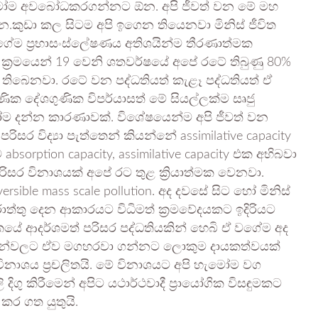
ැමෝම අවබෝධකරගන්නට ඕන. අපි ජීවත් වන මේ මහ
කුඩා කල සිටම අපි ඉගෙන තියෙනවා මිනිස් ජීවිත
ඒ වගේම ප්‍රභාසංස්ලේෂණය අතිශයින්ම තීරණාත්මක
ම ක්‍රමයෙන් 19 වෙනි ශතවර්ෂයේ අපේ රටේ තිබුණු 80%
තිබෙනවා. රටේ වන පද්ධතියත් කැළෑ පද්ධතියත් ඒ
ුණික දේශගුණික විපර්යාසත් මේ සියල්ලක්ම සෘජු
මෝම දන්න කාරණාවක්. විශේෂයෙන්ම අපි ජීවත් වන
ිසර විද්‍යා පැත්තෙන් කියන්නේ assimilative capacity
orption capacity, assimilative capacity එක අභිබවා
රිසර විනාශයක් අපේ රට තුළ ක්‍රියාත්මක වෙනවා.
ersible mass scale pollution. අද දවසේ සිට හෝ මිනිස්
ොත්තු දෙන ආකාරයට විධිමත් ක්‍රමවේදයකට ඉදිරියට
කයේ ආදර්ශමත් පරිසර පද්ධතියකින් හෙබි ඒ වගේම අද
ාසයන්වලට ඒව මගහරවා ගන්නට ලොකුම දායකත්වයක්
නාශය ප්‍රචලිතයි. මේ විනාශයට අපි හැමෝම වග
 කිරීමෙන් අපිට යථාර්ථවාදී ප්‍රායෝගික විසඳුමකට
 කර ගත යුතුයි.