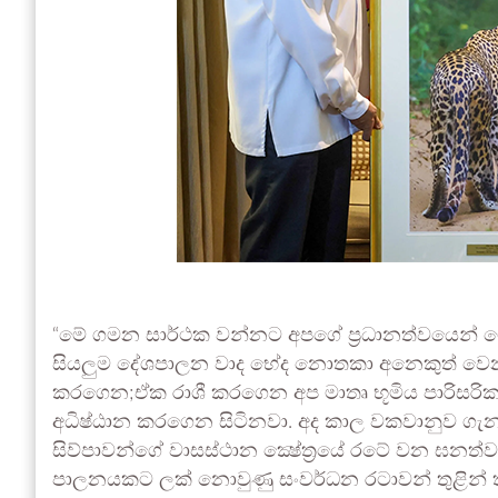
“මේ ගමන සාර්ථක වන්නට අපගේ ප්‍රධානත්වයෙන් ම
සියලුම දේශපාලන වාද භේද නොතකා අනෙකුත් වෙ
කරගෙන;ඒක රාශී කරගෙන අප මාතෘ භූමිය පාරිසරික 
අධිෂ්ඨාන කරගෙන සිටිනවා. අද කාල වකවානුව ගැන 
සිව්පාවන්ගේ වාසස්ථාන ක්‍ෂේත්‍රයේ රටේ වන ඝනත්වය
පාලනයකට ලක් නොවුණු සංවර්ධන රටාවන් තුළින් 