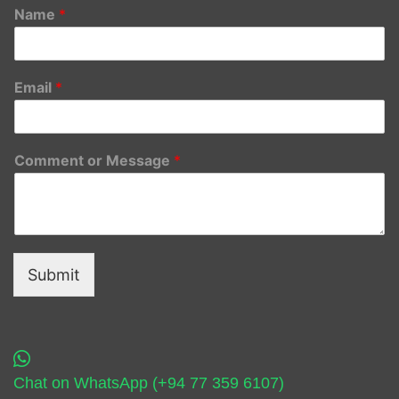
Name
*
Email
*
Comment or Message
*
Submit
Chat on WhatsApp (+94 77 359 6107)