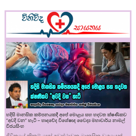
හදිසි මානසික කම්පනයකදී අපේ මොළය සහ හදවත ක්ෂණිකව
“අවදි වන” හැටි – හෘදවේද විශේෂඥ වෛද්‍ය මහාචාර්ය නාමල්
විජයසිංහ
ජීවිතයේ කිනම් හෝ අවස්ථාවක මානසික වශයෙන්