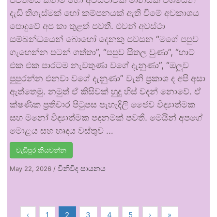
දැඩි තිගැස්මක් හෝ කම්පනයක් ඇති වීමේ අවකාශය
පොදුවේ අප කා තුළත් පවතී. එවන් අවස්ථා
සම්බන්ධයෙන් බොහෝ දෙනකු පවසන “මගේ පපුව
ගැහෙන්න පටන් ගත්තා”, “පපුව සීතල වුණා”, “හාට්
එක එක පාරටම නැවතුණා වගේ දැනුණා”, “ඔලුව
පුපුරන්න එනවා වගේ දැනුණා” වැනි ප්‍රකාශ ද අපි අසා
ඇත්තෙමු. නමුත් ඒ කිසිවක් හුදු හිස් වදන් නොවේ. ඒ
ක්ෂණික ප්‍රතිචාර පිටුපස පැහැදිලි ජෛව විද්‍යාත්මක
සහ මනෝ විද්‍යාත්මක පදනමක් පවතී. මෙයින් අපගේ
මොළය සහ හෘදය වස්තුව …
වැඩිපුර කියවන්න
විනිවිද සායනය
May 22, 2026
/
‹
1
2
3
4
5
›
»