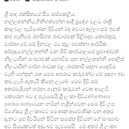
ශ්‍රී පාද රක්ෂිතයේ සිට මස්කෙළිය,
නල්ලතන්නිය,ගිනිගත්හේන ආදී ප්‍රදේශ වලට රාත්‍රී
කාලවල පැමිණෙන දිවියන් මදු අවටා අල්ලා සම් ඉවත්
කර ගැනීමේ රහසිගත ජාවාරමක් පිළිබඳව තොරතුරු
වාර්තා වේ.මේ දිනවල රට තුළ පවත්නා ආර්ථික
අර්බුදය,නල්ලතන්නි වන ජීවී කාර්යාලයේ ප්‍රමාණවත්
නිලධාරීන් සංඛ්‍යාවක් නොවීම සහ නල්ලතන්නි පොලිස්
නිලධාරීන් මාර්ග බාධක වල රාජකාරී සඳහා යෙදවීම
වැනි හේතූන් මත මෙම අපරාධ කරුවන්ට මේ සඳහා ඉඩ
කඩ ලැබී ඇතැයි කියනු ලැබේ. මෙම දිවි සම්
අතරමැදියන් හරහා ගැනුම් කරුවන් වෙත අලෙවි
කෙරෙන බව ද පැවසෙයි.ශ්‍රී ලංකා දිවියා(Panthera
pardus kotiya)යන නමින් හැඳින්වෙන මෙම දිවි උප
විශේෂය ශ්‍රී ලංකාවට පමණක් ආවේණික වන අතර
දැනට මුළු දිවයිනේ සිටින සමස්ත දිවියන් ගේ සංඛ්‍යාව
අට සියයකටත් අඩු බව පැවසෙයි. මේ අතර ශ්‍රී ලංකා