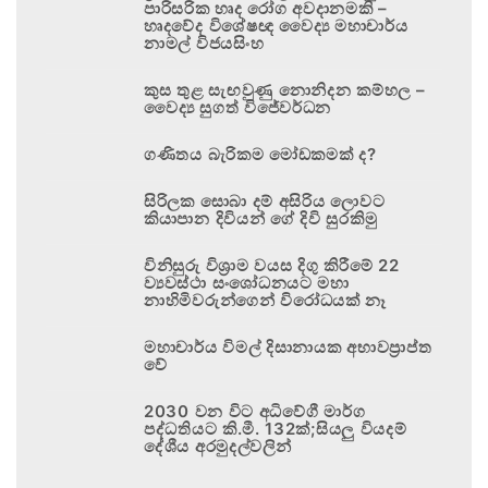
පාරිසරික හෘද රෝග අවදානමකි –
හෘදවේද විශේෂඥ වෛද්‍ය මහාචාර්ය
නාමල් විජයසිංහ
කුස තුළ සැඟවුණු නොනිදන කම්හල –
වෛද්‍ය සුගත් විජේවර්ධන
ගණිතය බැරිකම මෝඩකමක් ද?
සිරිලක සොබා දම් අසිරිය ලොවට
කියාපාන දිවියන් ගේ දිවි සුරකිමු
විනිසුරු විශ්‍රාම වයස දිගු කිරීමේ 22
ව්‍යවස්ථා සංශෝධනයට මහා
නාහිමිවරුන්ගෙන් විරෝධයක් නෑ
මහාචාර්ය විමල් දිසානායක අභාවප්‍රාප්ත
වේ
2030 වන විට අධිවේගී මාර්ග
පද්ධතියට කි.මී. 132ක්;සියලු වියදම්
දේශීය අරමුදල්වලින්