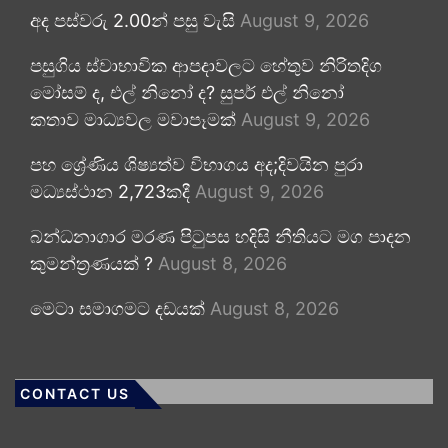
අද පස්වරු 2.00න් පසු වැසි
August 9, 2026
පසුගිය ස්වාභාවික ආපදාවලට හේතුව නිරිතදිග
මෝසම් ද, එල් නිනෝ ද? සුපර් එල් නිනෝ
කතාව මාධ්‍යවල මවාපෑමක්
August 9, 2026
පහ ශ්‍රේණිය ශිෂ්‍යත්ව විභාගය අද;දිවයින පුරා
මධ්‍යස්ථාන 2,723කදී
August 9, 2026
බන්ධනාගාර මරණ පිටුපස හදිසි නීතියට මග පාදන
කුමන්ත්‍රණයක් ?
August 8, 2026
මෙටා සමාගමට දඩයක්
August 8, 2026
CONTACT US