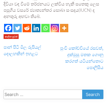
දිවියා වඳ වීමේ තර්ජනයට ලක්විය හැකි සතෙකු ලෙස
පසුගිය වසරේ ජ්‍යාත්‍යන්තර සොබා සංසදය(IUCN) ද
අනතුරු අඟවා තිබේ.
කාලීන පුවත්
පාන් පිටි මිල රුපියල්
පුංචි කෝච්චියේ රසවත්,
දොලහකින් ඉහළට
දුක්මුසු මතක ගොනු
කරගත් යටියන්තොට
පොලීසිය