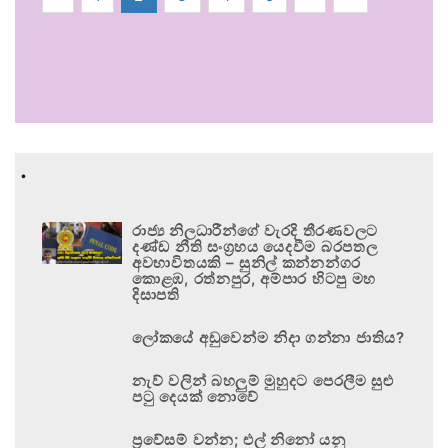
.
රාජ්‍ය නිලධාරීන්ගේ වැරදි තීරණවලට
දණ්ඩ නීති සංග්‍රහය යෙදවීම බරපතල
අවභාවිතයකි – සුනිල් කන්නන්ගර
කොළඹ, රත්නපුර, අම්පාර හිටපු මහ
දිසාපති
ලෝකයේ අඩුවෙන්ම නිදා ගන්නා ජාතිය?
නැව් වලින් බහලුම් මුහුදට පෙරලීම සුළු
පටු දෙයක් නොවේ
ප්‍රවේසම් වන්න; එල් නිනෝ යනු