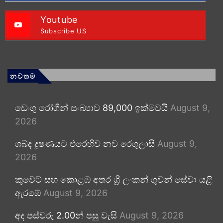
Youtube
Subscribe US
නවතම
ඩෙංගු රෝගීන් සංඛ්‍යාව 89,000 ඉක්මවයි
August 9,
2026
ශබ්ද දූෂණයට එරෙහිව නව රෙගුලාසි
August 9,
2026
කුවේට් සහ කොළඹ අතර ශ්‍රී ලංකන් ගුවන් සේවා යළි
ඇරඹේ
August 9, 2026
අද පස්වරු 2.00න් පසු වැසි
August 9, 2026