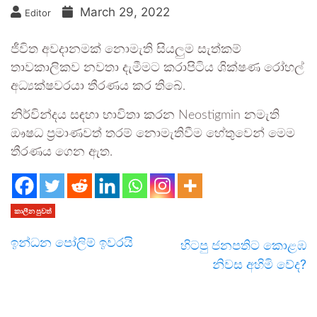
March 29, 2022
Editor
ජීවිත අවදානමක් නොමැති සියලුම සැත්කම්
තාවකාලිකව නවතා දැමීමට කරාපිටිය ශික්ෂණ රෝහල්
අධ්‍යක්ෂවරයා තීරණය කර තිබේ.
නිර්වින්දය සඳහා භාවිතා කරන Neostigmin නමැති
ඖෂධ ප්‍රමාණවත් ‍තරම් නොමැතිවීම හේතුවෙන් මෙම
තීරණය ගෙන ඇත.
කාලීන පුවත්
ඉන්ධන පෝලිම් ඉවරයි
හිටපු ජනපතිට කොළඹ
නිවස අහිමි වේද?