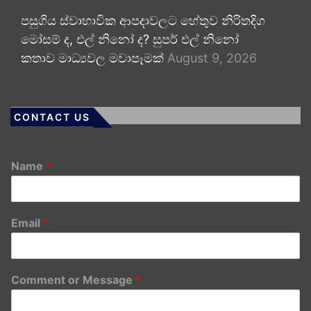
පසුගිය ස්වාභාවික ආපදාවලට හේතුව නිරිතදිග
මෝසම් ද, එල් නිනෝ ද? සුපර් එල් නිනෝ
කතාව මාධ්‍යවල මවාපෑමක්
August 9, 2026
CONTACT US
Name
*
Email
*
Comment or Message
*