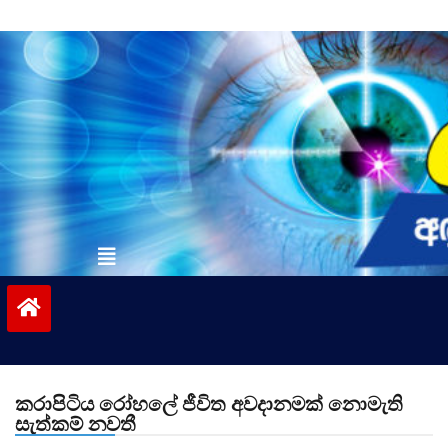
Skip
to
content
vinivida.lk
කරාපිටිය රෝහලේ ජීවිත අවදානමක් නොමැති
සැත්කම් නවතී