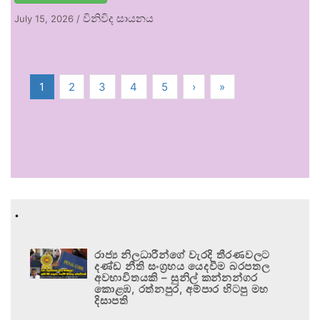
විනිවිද සායනය
July 15, 2026
/
1
2
3
4
5
›
»
.
රාජ්‍ය නිලධාරීන්ගේ වැරදි තීරණවලට
දණ්ඩ නීති සංග්‍රහය යෙදවීම බරපතල
අවභාවිතයකි – සුනිල් කන්නන්ගර
කොළඹ, රත්නපුර, අම්පාර හිටපු මහ
දිසාපති