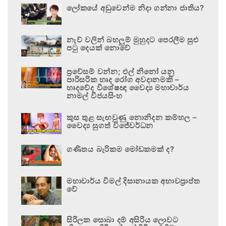
ලෝකයේ අඩුවෙන්ම නිදා ගන්නා ජාතිය?
නැව් වලින් බහලුම් මුහුදට පෙරලීම සුළු
පටු දෙයක් නොවේ
ප්‍රවේසම් වන්න; එල් නිනෝ යනු
පාරිසරික හෘද රෝග අවදානමකි –
හෘදවේද විශේෂඥ වෛද්‍ය මහාචාර්ය
නාමල් විජයසිංහ
කුස තුළ සැඟවුණු නොනිදන කම්හල –
වෛද්‍ය සුගත් විජේවර්ධන
ගණිතය බැරිකම මෝඩකමක් ද?
මහාචාර්ය විමල් දිසානායක අභාවප්‍රාප්ත
වේ
සිරිලක සොබා දම් අසිරිය ලොවට