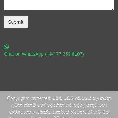
Submit
Chat on WhatsApp (+94 77 359 6107)
Copyrights protected: මෙම වෙබ් අඩවියේ පළකරනු
ලබන කිනම් හෝ දෙයකින් යම් පුද්ගලයකුට හෝ
පාර්ශවයකට යම්කිසි අගතියක් සිදුවන්නේ නම් එම