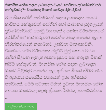
මානසික රෝග සඳහා ලබාදෙන ඖෂධ භාවිතය ප්‍රචණ්ඩත්වයට
හේතුවක් ද?- විශේෂඥ මනෝ වෛද්‍ය රූමි රූබන්
මානසික රෝගී තත්ත්වයන් සඳහා ලබාදෙන ඖෂධ
භාවිතය හේතුවෙන් රෝගීන් හෝ සාමාන්‍ය පුද්ගලයන්
ප්‍රචණ්ඩත්වයට යොමු විය හැකි ද යන්න වර්තමානයේ
රෝගීන්ගේ භාරකරුවන් මෙන්ම පොදු සමාජය තුළ ද
නිරන්තරයෙන් කතාබහට ලක්වන මාතෘකාවකි.
විශේෂයෙන්ම වර්තමාන සිදුවීම් මුල් කොට මාධ්‍ය
මඟින් සිදුවන ඇතැම් අසත්‍ය ප්‍රචාර සහ කරුණු විකෘති
කිරීම් හේතුවෙන්, මානසික රෝග සඳහා ලබාදෙන
ඖෂධ පිළිබඳව සමාජය තුළ අනියත බියක් නිර්මාණය
වී ඇත.එය සමාජයීය වශයෙන් ඉතා අහිතකර
තත්වයකි. මෙම සටහන මඟින් ප්‍රධාන මානසික රෝග
නාශක ඖෂධවල සැබෑ ක්‍රියාකාරීත්වය, ප්‍රචණ්ඩත්වය
…
වැඩිපුර කියවන්න