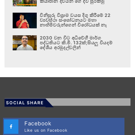
කියාපාන දිවියන් ගේ දිවි සුරකිමු
විනිසුරු විශ්‍රාම වයස දිගු කිරීමේ 22
ව්‍යවස්ථා සංශෝධනයට මහා
නාහිමිවරුන්ගෙන් විරෝධයක් නෑ
2030 වන විට අධිවේගී මාර්ග
පද්ධතියට කි.මී. 132ක්;සියලු වියදම්
දේශීය අරමුදල්වලින්
SOCIAL SHARE
Facebook
Like us on Facebook