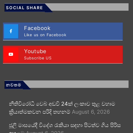
SOCIAL SHARE
Facebook
Like us on Facebook
Youtube
Subscribe US
නවතම
නීතිවිරෝධී වෙබ් අඩවි 24ක් ලංකාව තුළ වහාම
ක්‍රියාත්මකවන පරිදි තහනම්
August 6, 2026
ජූලි මාසයේදී විදේශ රැකියා සඳහා පිටත්ව ගිය පිරිස