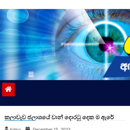
Skip
to
content
vinivida.lk
කලාවැව ජලාශයේ වාන් දොරටු දෙක ම ඇරේ
December 15, 2023
Editor