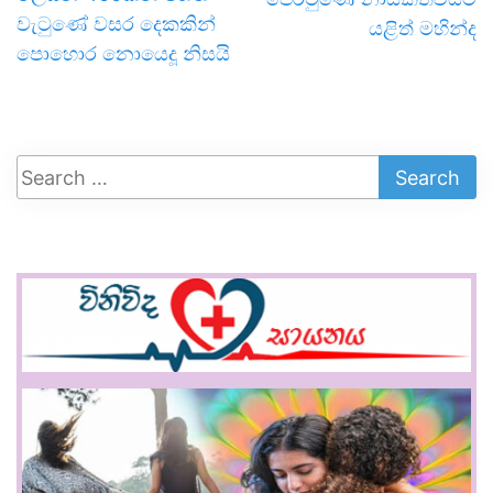
වැටුණේ වසර දෙකකින්
යළිත් මහින්ද
පොහොර නොයෙදූ නිසයි