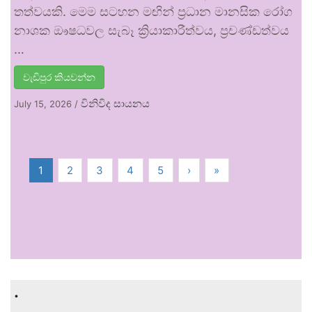
තත්වයකි. මෙම සටහන මඟින් ප්‍රධාන මානසික රෝග
නාශක ඖෂධවල සැබෑ ක්‍රියාකාරීත්වය, ප්‍රචණ්ඩත්වය
…
වැඩිපුර කියවන්න
විනිවිද සායනය
July 15, 2026
/
1
2
3
4
5
›
»
.