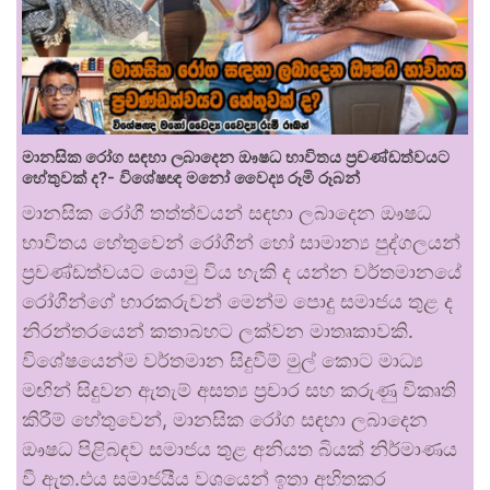
මානසික රෝග සඳහා ලබාදෙන ඖෂධ භාවිතය ප්‍රචණ්ඩත්වයට
හේතුවක් ද?- විශේෂඥ මනෝ වෛද්‍ය රූමි රූබන්
මානසික රෝගී තත්ත්වයන් සඳහා ලබාදෙන ඖෂධ
භාවිතය හේතුවෙන් රෝගීන් හෝ සාමාන්‍ය පුද්ගලයන්
ප්‍රචණ්ඩත්වයට යොමු විය හැකි ද යන්න වර්තමානයේ
රෝගීන්ගේ භාරකරුවන් මෙන්ම පොදු සමාජය තුළ ද
නිරන්තරයෙන් කතාබහට ලක්වන මාතෘකාවකි.
විශේෂයෙන්ම වර්තමාන සිදුවීම් මුල් කොට මාධ්‍ය
මඟින් සිදුවන ඇතැම් අසත්‍ය ප්‍රචාර සහ කරුණු විකෘති
කිරීම් හේතුවෙන්, මානසික රෝග සඳහා ලබාදෙන
ඖෂධ පිළිබඳව සමාජය තුළ අනියත බියක් නිර්මාණය
වී ඇත.එය සමාජයීය වශයෙන් ඉතා අහිතකර