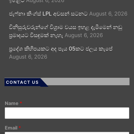
ඉහළට
August 6, 2026
ජැෆ්නා කිංග්ස් LPL අවසන් සටනට
August 6, 2026
විනිසුරුවරුන්ගේ විශ්‍රාම වයස ඉහළ දැමීමෙන් නඩු
ප්‍රමාදයට විසඳුමක් නැහැ
August 6, 2026
ප්‍රදේශ කිහිපයකට අද පැය 05කට ජලය කැපේ
August 6, 2026
CONTACT US
Name
*
Email
*