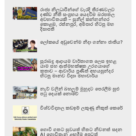
රාජ්‍ය නිලධාරීන්ගේ වැරදි තීරණවලට
දණ්ඩ නීති සංග්‍රහය යෙදවීම බරපතල
අවභාවිතයකි – සුනිල් කන්නන්ගර
කොළඹ, රත්නපුර, අම්පාර හිටපු මහ
දිසාපති
ලෝකයේ අඩුවෙන්ම නිදා ගන්නා ජාතිය?
සුරාබදු ආදායම වාර්තාගත ලෙස ඉහළ
යාම සහ ආත්මභක්ෂක උරගයාගේ
කතාව – ආචාර්ය ප්‍රණීත් අභයසුන්දර
හිටපු මානව විද්‍යා මහාචාර්ය
නැව් වලින් බහලුම් මුහුදට පෙරලීම සුළු
පටු දෙයක් නොවේ
විශ්වවිද්‍යාල කඩඉම් ලකුණු නිකුත් කෙරේ
ගොවි ගතට සුවයත් හිතට නිවනත් සදන
AI ගොවිතැන ළඟදීම අපටත්