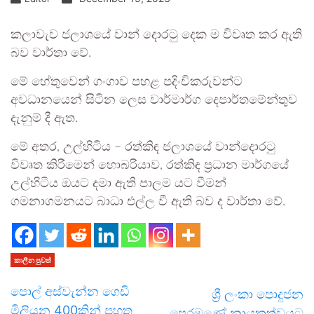
කලාවැව ජලාශයේ වාන් දොරටු දෙක ම විවෘත කර ඇති
බව වාර්තා වේ.
මේ හේතුවෙන් ගංගාව පහළ පදිංචිකරුවන්ට
අවධානයෙන් සිටින ලෙස වාර්මාර්ග දෙපාර්තමේන්තුව
දැනුම් දී ඇත.
මේ අතර, උල්හිටිය – රත්කිඳ ජලාශයේ වාන්දොරටු
විවෘත කිරීමෙන් හොබරියාව, රත්කිඳ ප්‍රධාන මාර්ගයේ
උල්හිටිය ඔයට දමා ඇති පාලම යට වීමන්
ගමනාගමනයට බාධා එල්ල වී ඇති බව ද වාර්තා වේ.
කාලීන පුවත්
පොල් අස්වැන්න ගෙඩි
ශ්‍රී ලංකා පොදුජන
මිලියන 400කින් පහත
පෙරමුණේ නායකත්වයට