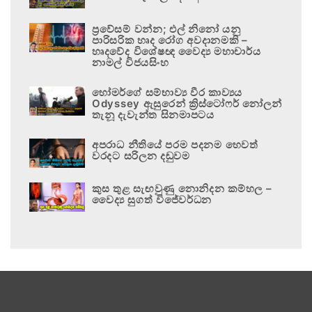
ප්‍රවේසම් වන්න; එල් නිනෝ යනු
පාරිසරික හෘද රෝග අවදානමකි –
හෘදවේද විශේෂඥ වෛද්‍ය මහාචාර්ය
නාමල් විජයසිංහ
හෝමර්ගේ සම්භාව්‍ය වීර කාව්‍යය
Odyssey ඇසුරෙන් ක්‍රිස්ටෝෆර් නෝලන්
තැනූ දැවැන්ත සිනමාපටය
අපරාධ නීතියේ පරම පදනම හෙවත්
වරදට සරිලන දඬුවම
කුස තුළ සැඟවුණු නොනිදන කම්හල –
වෛද්‍ය සුගත් විජේවර්ධන