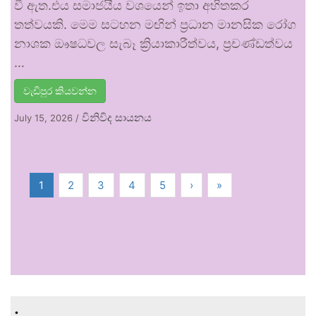
වී ඇත.එය සමාජයීය වශයෙන් ඉතා අහිතකර
තත්වයකි. මෙම සටහන මඟින් ප්‍රධාන මානසික රෝග
නාශක ඖෂධවල සැබෑ ක්‍රියාකාරීත්වය, ප්‍රචණ්ඩත්වය
…
වැඩිපුර කියවන්න
විනිවිද සායනය
July 15, 2026
/
1
2
3
4
5
›
»
.