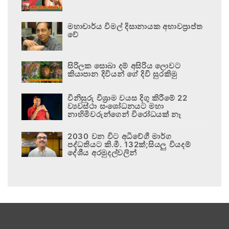
මහාචාර්ය විමල් දිසානායක අභාවප්‍රාප්ත
වේ
සිරිලක සොබා දම් අසිරිය ලොවට
කියාපාන දිවියන් ගේ දිවි සුරකිමු
විනිසුරු විශ්‍රාම වයස දිගු කිරීමේ 22
ව්‍යවස්ථා සංශෝධනයට මහා
නාහිමිවරුන්ගෙන් විරෝධයක් නෑ
2030 වන විට අධිවේගී මාර්ග
පද්ධතියට කි.මී. 132ක්;සියලු වියදම්
දේශීය අරමුදල්වලින්