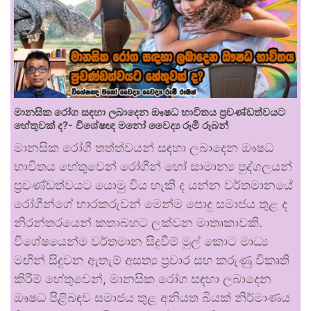
මානසික රෝග සඳහා ලබාදෙන ඖෂධ භාවිතය ප්‍රචණ්ඩත්වයට
හේතුවක් ද?- විශේෂඥ මනෝ වෛද්‍ය රූමි රූබන්
මානසික රෝගී තත්ත්වයන් සඳහා ලබාදෙන ඖෂධ
භාවිතය හේතුවෙන් රෝගීන් හෝ සාමාන්‍ය පුද්ගලයන්
ප්‍රචණ්ඩත්වයට යොමු විය හැකි ද යන්න වර්තමානයේ
රෝගීන්ගේ භාරකරුවන් මෙන්ම පොදු සමාජය තුළ ද
නිරන්තරයෙන් කතාබහට ලක්වන මාතෘකාවකි.
විශේෂයෙන්ම වර්තමාන සිදුවීම් මුල් කොට මාධ්‍ය
මඟින් සිදුවන ඇතැම් අසත්‍ය ප්‍රචාර සහ කරුණු විකෘති
කිරීම් හේතුවෙන්, මානසික රෝග සඳහා ලබාදෙන
ඖෂධ පිළිබඳව සමාජය තුළ අනියත බියක් නිර්මාණය