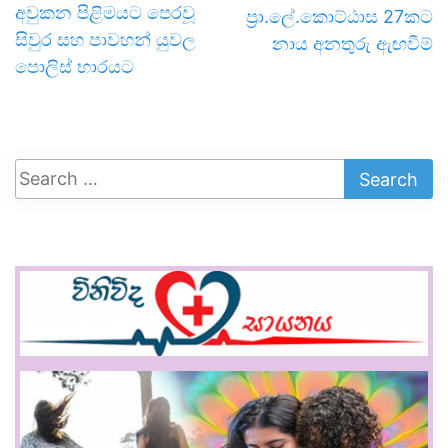
අවුකන පිළිමයට පෙරවූ
ප්‍රා.ලේ.කොට්ඨාස 27කට
සිවුර සහ පාවහන් යුවල
නාය අනතුරු ඇඟවීම්
පොලිස් භාරයට