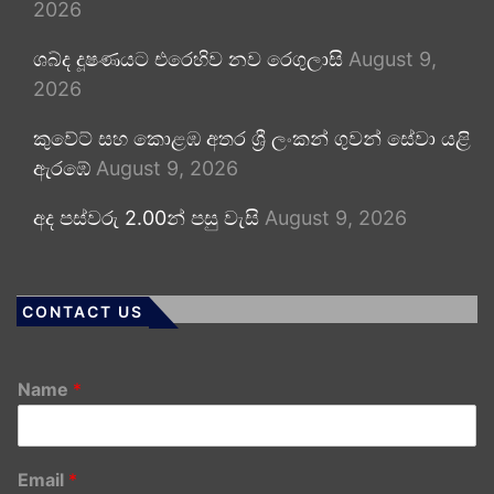
2026
ශබ්ද දූෂණයට එරෙහිව නව රෙගුලාසි
August 9,
2026
කුවේට් සහ කොළඹ අතර ශ්‍රී ලංකන් ගුවන් සේවා යළි
ඇරඹේ
August 9, 2026
අද පස්වරු 2.00න් පසු වැසි
August 9, 2026
CONTACT US
Name
*
Email
*