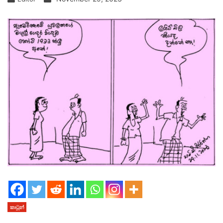
කාටූන්