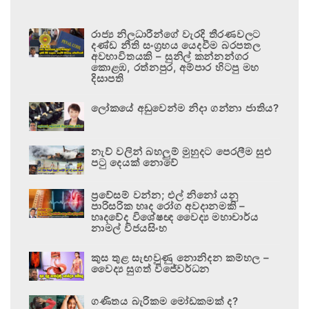
රාජ්‍ය නිලධාරීන්ගේ වැරදි තීරණවලට
දණ්ඩ නීති සංග්‍රහය යෙදවීම බරපතල
අවභාවිතයකි – සුනිල් කන්නන්ගර
කොළඹ, රත්නපුර, අම්පාර හිටපු මහ
දිසාපති
ලෝකයේ අඩුවෙන්ම නිදා ගන්නා ජාතිය?
නැව් වලින් බහලුම් මුහුදට පෙරලීම සුළු
පටු දෙයක් නොවේ
ප්‍රවේසම් වන්න; එල් නිනෝ යනු
පාරිසරික හෘද රෝග අවදානමකි –
හෘදවේද විශේෂඥ වෛද්‍ය මහාචාර්ය
නාමල් විජයසිංහ
කුස තුළ සැඟවුණු නොනිදන කම්හල –
වෛද්‍ය සුගත් විජේවර්ධන
ගණිතය බැරිකම මෝඩකමක් ද?