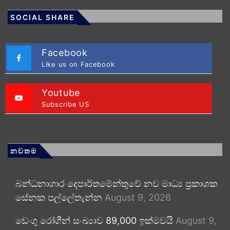
SOCIAL SHARE
Facebook
Like us on Facebook
Youtube
Subscribe US
නවතම
බන්ධනාගාර දෙපාර්තමේන්තුවේ නව මාධ්‍ය ප්‍රකාශක
සේනක පල්ලේතැන්න
August 9, 2026
ඩෙංගු රෝගීන් සංඛ්‍යාව 89,000 ඉක්මවයි
August 9,