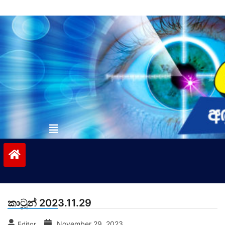
Skip
to
content
vinivida.lk
කාටූන් 2023.11.29
November 29, 2023
Editor