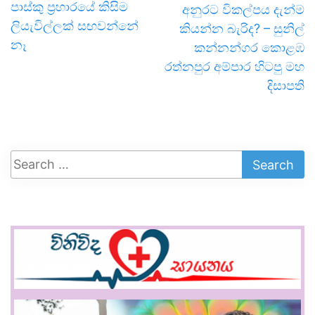
පාස්කු ප්‍රහාරයේ කිසිම
අනුරට විකල්පය දැන්ම
ලියැවිල්ලක් සඟවන්නේ
කියන්න බැරිද? – සුනිල්
නෑ
කන්නන්ගර කොළඹ
රත්නපුර අම්පාර හිටපු මහ
දිසාපති