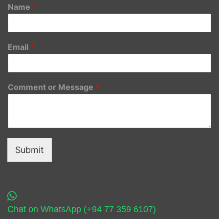
Name
*
Email
*
Comment or Message
*
Submit
Chat on WhatsApp (+94 77 359 6107)