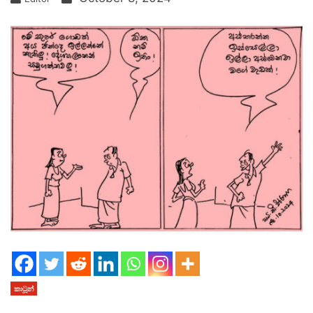
කාටූන්