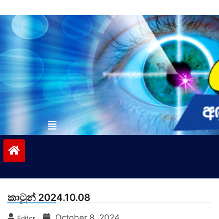
Skip
to
content
vinivida.lk
කාටූන් 2024.10.08
October 8, 2024
Editor