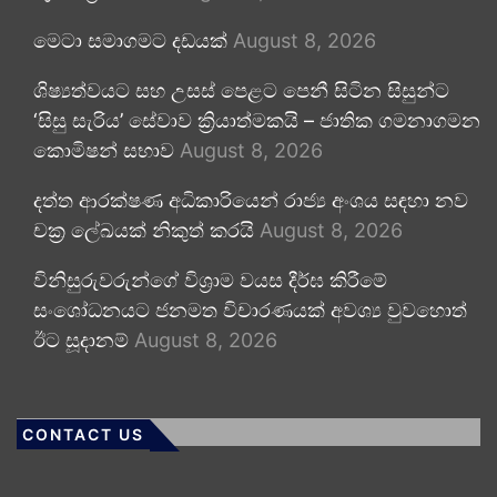
මෙටා සමාගමට දඩයක්
August 8, 2026
ශිෂ්‍යත්වයට සහ උසස් පෙළට පෙනී සිටින සිසුන්ට
‘සිසු සැරිය’ සේවාව ක්‍රියාත්මකයි – ජාතික ගමනාගමන
කොමිෂන් සභාව
August 8, 2026
දත්ත ආරක්ෂණ අධිකාරියෙන් රාජ්‍ය අංශය සඳහා නව
චක්‍ර ලේඛයක් නිකුත් කරයි
August 8, 2026
විනිසුරුවරුන්ගේ විශ්‍රාම වයස දීර්ඝ කිරීමේ
සංශෝධනයට ජනමත විචාරණයක් අවශ්‍ය වුවහොත්
ඊට සූදානම්
August 8, 2026
CONTACT US