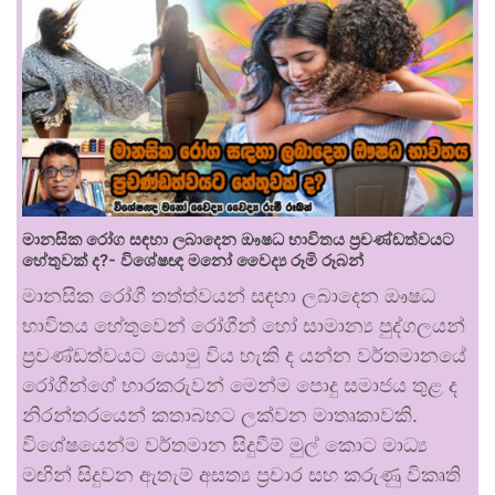
මානසික රෝග සඳහා ලබාදෙන ඖෂධ භාවිතය ප්‍රචණ්ඩත්වයට
හේතුවක් ද?- විශේෂඥ මනෝ වෛද්‍ය රූමි රූබන්
මානසික රෝගී තත්ත්වයන් සඳහා ලබාදෙන ඖෂධ
භාවිතය හේතුවෙන් රෝගීන් හෝ සාමාන්‍ය පුද්ගලයන්
ප්‍රචණ්ඩත්වයට යොමු විය හැකි ද යන්න වර්තමානයේ
රෝගීන්ගේ භාරකරුවන් මෙන්ම පොදු සමාජය තුළ ද
නිරන්තරයෙන් කතාබහට ලක්වන මාතෘකාවකි.
විශේෂයෙන්ම වර්තමාන සිදුවීම් මුල් කොට මාධ්‍ය
මඟින් සිදුවන ඇතැම් අසත්‍ය ප්‍රචාර සහ කරුණු විකෘති