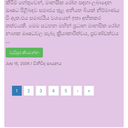
කිරීම් හේතුවෙන්, මානසික රෝග සඳහා ලබාදෙන
ඖෂධ පිළිබඳව සමාජය තුළ අනියත බියක් නිර්මාණය
වී ඇත.එය සමාජයීය වශයෙන් ඉතා අහිතකර
තත්වයකි. මෙම සටහන මඟින් ප්‍රධාන මානසික රෝග
නාශක ඖෂධවල සැබෑ ක්‍රියාකාරීත්වය, ප්‍රචණ්ඩත්වය
…
වැඩිපුර කියවන්න
විනිවිද සායනය
July 15, 2026
/
1
2
3
4
5
›
»