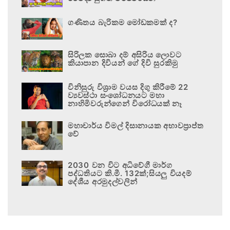
ගණිතය බැරිකම මෝඩකමක් ද?
සිරිලක සොබා දම් අසිරිය ලොවට
කියාපාන දිවියන් ගේ දිවි සුරකිමු
විනිසුරු විශ්‍රාම වයස දිගු කිරීමේ 22
ව්‍යවස්ථා සංශෝධනයට මහා
නාහිමිවරුන්ගෙන් විරෝධයක් නෑ
මහාචාර්ය විමල් දිසානායක අභාවප්‍රාප්ත
වේ
2030 වන විට අධිවේගී මාර්ග
පද්ධතියට කි.මී. 132ක්;සියලු වියදම්
දේශීය අරමුදල්වලින්