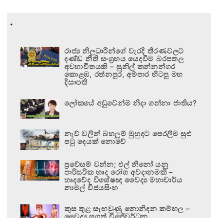
.
රාජ්‍ය නිලධාරීන්ගේ වැරදි තීරණවලට
දණ්ඩ නීති සංග්‍රහය යෙදවීම බරපතල
අවභාවිතයකි – සුනිල් කන්නන්ගර
කොළඹ, රත්නපුර, අම්පාර හිටපු මහ
දිසාපති
ලෝකයේ අඩුවෙන්ම නිදා ගන්නා ජාතිය?
නැව් වලින් බහලුම් මුහුදට පෙරලීම සුළු
පටු දෙයක් නොවේ
ප්‍රවේසම් වන්න; එල් නිනෝ යනු
පාරිසරික හෘද රෝග අවදානමකි –
හෘදවේද විශේෂඥ වෛද්‍ය මහාචාර්ය
නාමල් විජයසිංහ
කුස තුළ සැඟවුණු නොනිදන කම්හල –
වෛද්‍ය සුගත් විජේවර්ධන