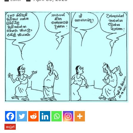
කාටූන්