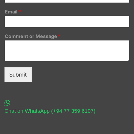
Email
*
Comment or Message
*
Submit
Chat on WhatsApp (+94 77 359 6107)