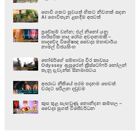
ගොවි ගතට සුවයත් හිතට නිවනත් සදන
AI ගොවිතැන ළඟදීම අපටත්
ප්‍රවේසම් වන්න; එල් නිනෝ යනු
පාරිසරික හෘද රෝග අවදානමකි –
හෘදවේද විශේෂඥ වෛද්‍ය මහාචාර්ය
නාමල් විජයසිංහ
හෝමර්ගේ සම්භාව්‍ය වීර කාව්‍යය
Odyssey ඇසුරෙන් ක්‍රිස්ටෝෆර් නෝලන්
තැනූ දැවැන්ත සිනමාපටය
අපරාධ නීතියේ පරම පදනම හෙවත්
වරදට සරිලන දඬුවම
කුස තුළ සැඟවුණු නොනිදන කම්හල –
වෛද්‍ය සුගත් විජේවර්ධන