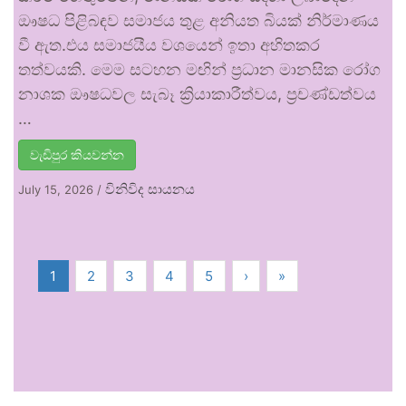
ඖෂධ පිළිබඳව සමාජය තුළ අනියත බියක් නිර්මාණය
වී ඇත.එය සමාජයීය වශයෙන් ඉතා අහිතකර
තත්වයකි. මෙම සටහන මඟින් ප්‍රධාන මානසික රෝග
නාශක ඖෂධවල සැබෑ ක්‍රියාකාරීත්වය, ප්‍රචණ්ඩත්වය
…
වැඩිපුර කියවන්න
විනිවිද සායනය
July 15, 2026
/
1
2
3
4
5
›
»