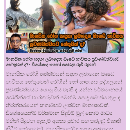
මානසික රෝග සඳහා ලබාදෙන ඖෂධ භාවිතය ප්‍රචණ්ඩත්වයට
හේතුවක් ද?- විශේෂඥ මනෝ වෛද්‍ය රූමි රූබන්
මානසික රෝගී තත්ත්වයන් සඳහා ලබාදෙන ඖෂධ
භාවිතය හේතුවෙන් රෝගීන් හෝ සාමාන්‍ය පුද්ගලයන්
ප්‍රචණ්ඩත්වයට යොමු විය හැකි ද යන්න වර්තමානයේ
රෝගීන්ගේ භාරකරුවන් මෙන්ම පොදු සමාජය තුළ ද
නිරන්තරයෙන් කතාබහට ලක්වන මාතෘකාවකි.
විශේෂයෙන්ම වර්තමාන සිදුවීම් මුල් කොට මාධ්‍ය
මඟින් සිදුවන ඇතැම් අසත්‍ය ප්‍රචාර සහ කරුණු විකෘති
කිරීම් හේතුවෙන්, මානසික රෝග සඳහා ලබාදෙන