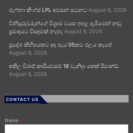
ජැෆ්නා කිංග්ස් LPL අවසන් සටනට
August 6, 2026
විනිසුරුවරුන්ගේ විශ්‍රාම වයස ඉහළ දැමීමෙන් නඩු
ප්‍රමාදයට විසඳුමක් නැහැ
August 6, 2026
ප්‍රදේශ කිහිපයකට අද පැය 05කට ජලය කැපේ
August 6, 2026
අකිල විරාජ් කාරියවසම් 18 වැනිදා තෙක් රිමාන්ඩ්
August 6, 2026
CONTACT US
Name
*