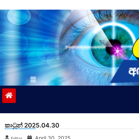
Skip
to
content
vinivida.lk
කාටූන් 2025.04.30
April 30, 2025
Editor