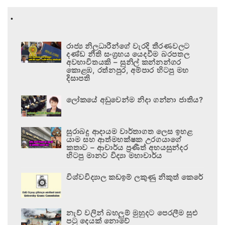
.
රාජ්‍ය නිලධාරීන්ගේ වැරදි තීරණවලට
දණ්ඩ නීති සංග්‍රහය යෙදවීම බරපතල
අවභාවිතයකි – සුනිල් කන්නන්ගර
කොළඹ, රත්නපුර, අම්පාර හිටපු මහ
දිසාපති
ලෝකයේ අඩුවෙන්ම නිදා ගන්නා ජාතිය?
සුරාබදු ආදායම වාර්තාගත ලෙස ඉහළ
යාම සහ ආත්මභක්ෂක උරගයාගේ
කතාව – ආචාර්ය ප්‍රණීත් අභයසුන්දර
හිටපු මානව විද්‍යා මහාචාර්ය
විශ්වවිද්‍යාල කඩඉම් ලකුණු නිකුත් කෙරේ
නැව් වලින් බහලුම් මුහුදට පෙරලීම සුළු
පටු දෙයක් නොවේ