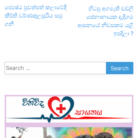
ජ්‍යෙෂ්ඨ පුවත්පත් කලාවේදී
හිටපු අගමැති ඩඩ්ලි
කීර්ති වර්ණකුලසූරිය සමු
සේනානායක දැදිගම
ගනී
ආසනයේ නිවසකම යළි
ඉපදිලා ?