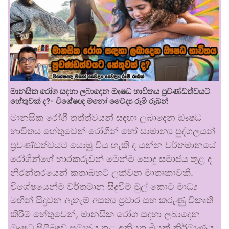
මානසික රෝග සඳහා ලබාදෙන ඖෂධ භාවිතය ප්‍රචණ්ඩත්වයට
හේතුවක් ද?- විශේෂඥ මනෝ වෛද්‍ය රූමි රූබන්
මානසික රෝගී තත්ත්වයන් සඳහා ලබාදෙන ඖෂධ
භාවිතය හේතුවෙන් රෝගීන් හෝ සාමාන්‍ය පුද්ගලයන්
ප්‍රචණ්ඩත්වයට යොමු විය හැකි ද යන්න වර්තමානයේ
රෝගීන්ගේ භාරකරුවන් මෙන්ම පොදු සමාජය තුළ ද
නිරන්තරයෙන් කතාබහට ලක්වන මාතෘකාවකි.
විශේෂයෙන්ම වර්තමාන සිදුවීම් මුල් කොට මාධ්‍ය
මඟින් සිදුවන ඇතැම් අසත්‍ය ප්‍රචාර සහ කරුණු විකෘති
කිරීම් හේතුවෙන්, මානසික රෝග සඳහා ලබාදෙන
ඖෂධ පිළිබඳව සමාජය තුළ අනියත බියක් නිර්මාණය