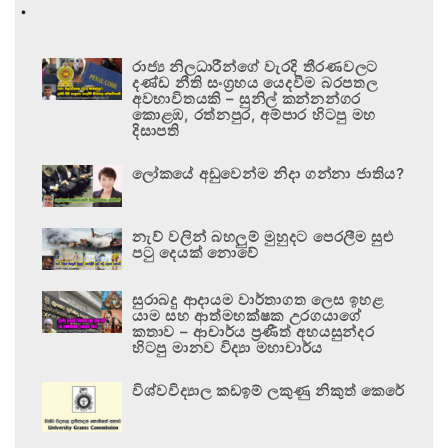
.
රාජ්‍ය නිලධාරීන්ගේ වැරදි තීරණවලට
දණ්ඩ නීති සංග්‍රහය යෙදවීම බරපතල
අවභාවිතයකි – සුනිල් කන්නන්ගර
කොළඹ, රත්නපුර, අම්පාර හිටපු මහ
දිසාපති
ලෝකයේ අඩුවෙන්ම නිදා ගන්නා ජාතිය?
නැව් වලින් බහලුම් මුහුදට පෙරලීම සුළු
පටු දෙයක් නොවේ
සුරාබදු ආදායම වාර්තාගත ලෙස ඉහළ
යාම සහ ආත්මභක්ෂක උරගයාගේ
කතාව – ආචාර්ය ප්‍රණීත් අභයසුන්දර
හිටපු මානව විද්‍යා මහාචාර්ය
විශ්වවිද්‍යාල කඩඉම් ලකුණු නිකුත් කෙරේ