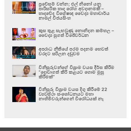
ප්‍රවේසම් වන්න; එල් නිනෝ යනු
පාරිසරික හෘද රෝග අවදානමකි –
හෘදවේද විශේෂඥ වෛද්‍ය මහාචාර්ය
නාමල් විජයසිංහ
කුස තුළ සැඟවුණු නොනිදන කම්හල –
වෛද්‍ය සුගත් විජේවර්ධන
අපරාධ නීතියේ පරම පදනම හෙවත්
වරදට සරිලන දඬුවම
විනිසුරුවන්ගේ විශ්‍රාම වයස දීර්ඝ කිරීම
“දොවාගත් කිරි කළයට ගොම මුසු
කිරීමක්”
විනිසුරු විශ්‍රාම වයස දිගු කිරීමේ 22
ව්‍යවස්ථා සංශෝධනයට මහා
නාහිමිවරුන්ගෙන් විරෝධයක් නෑ