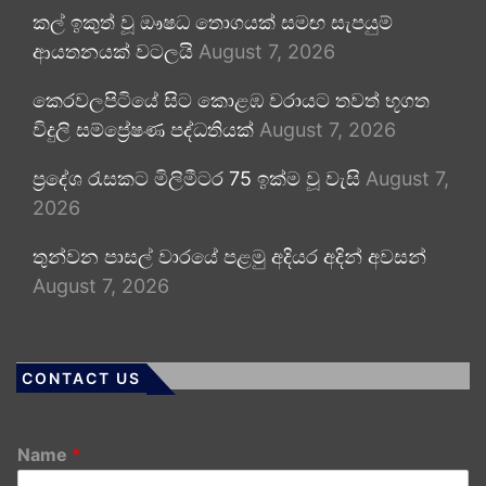
කල් ඉකුත් වූ ඖෂධ තොගයක් සමඟ සැපයුම්
ආයතනයක් වටලයි
August 7, 2026
කෙරවලපිටියේ සිට කොළඹ වරායට තවත් භූගත
විදුලි සම්ප්‍රේෂණ පද්ධතියක්
August 7, 2026
ප්‍රදේශ රැසකට මිලිමීටර 75 ඉක්ම වූ වැසි
August 7,
2026
තුන්වන පාසල් වාරයේ පළමු අදියර අදින් අවසන්
August 7, 2026
CONTACT US
Name
*