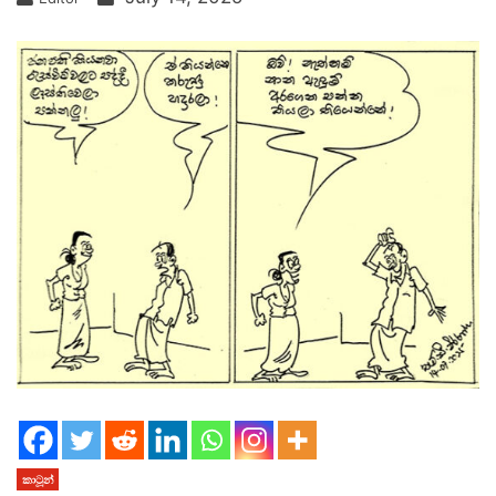
කාටූන්