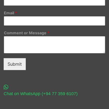
Email
*
Comment or Message
*
Submit
Chat on WhatsApp (+94 77 359 6107)