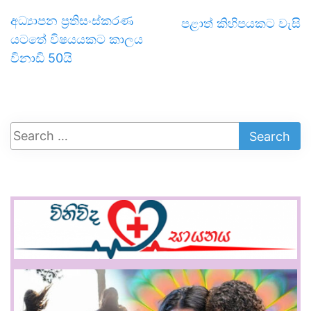
අධ්‍යාපන ප්‍රතිසංස්කරණ
පළාත් කිහිපයකට වැසි
යටතේ විෂයයකට කාලය
විනාඩි 50යි