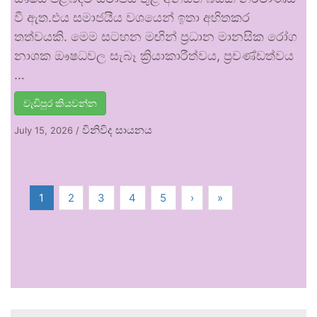
වී ඇත.එය සමාජයීය වශයෙන් ඉතා අහිතකර
තත්වයකි. මෙම සටහන මඟින් ප්‍රධාන මානසික රෝග
නාශක ඖෂධවල සැබෑ ක්‍රියාකාරීත්වය, ප්‍රචණ්ඩත්වය
…
වැඩිපුර කියවන්න
විනිවිද සායනය
July 15, 2026
/
1
2
3
4
5
›
»