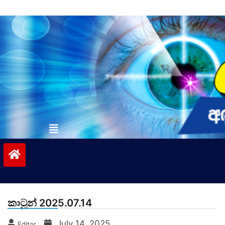
Skip
to
content
vinivida.lk
කාටූන් 2025.07.14
July 14, 2025
Editor