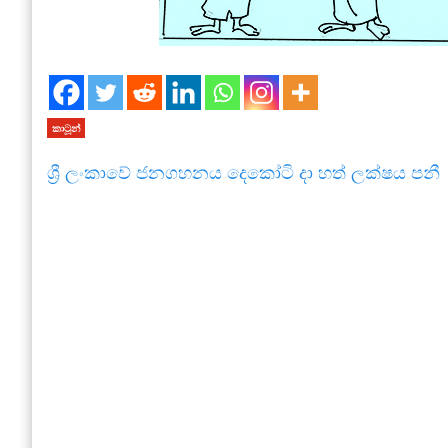
කාටූන්
ශ්‍රී ලංකාවේ ජනගහනය දෙකෝටි දා හත් ලක්ෂය පනී