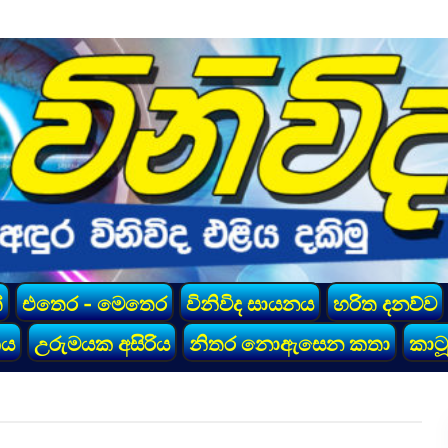
්
එතෙර - මෙතෙර
විනිවිද සායනය
හරිත දනව්ව
කය
උරුමයක අසිරිය
නිතර නොඇසෙන කතා
කාටූ