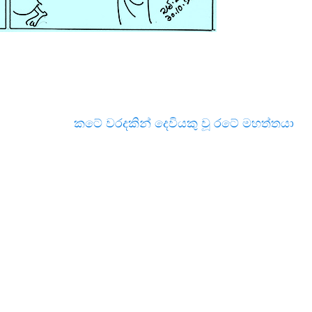
කටේ වරදකින් දෙවියකු වූ රටේ මහත්තයා