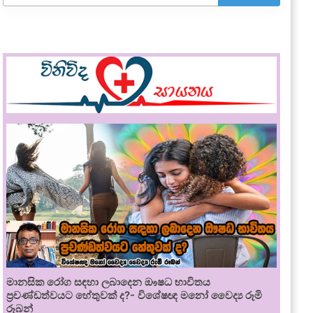
මානසික රෝග සඳහා ලබාදෙන ඖෂධ භාවිතය
ප්‍රචණ්ඩත්වයට හේතුවක් ද?- විශේෂඥ මනෝ වෛද්‍ය රූමි
රූබන්