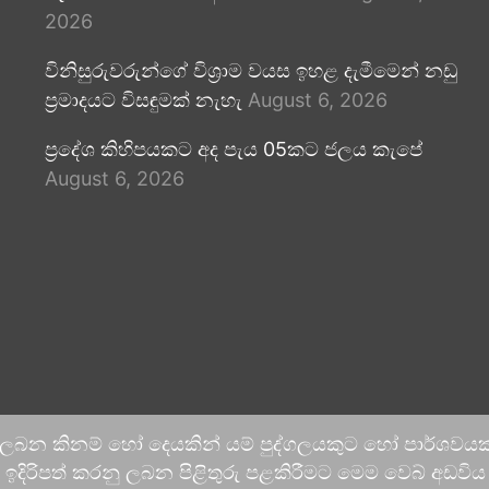
2026
විනිසුරුවරුන්ගේ විශ්‍රාම වයස ඉහළ දැමීමෙන් නඩු
ප්‍රමාදයට විසඳුමක් නැහැ
August 6, 2026
ප්‍රදේශ කිහිපයකට අද පැය 05කට ජලය කැපේ
August 6, 2026
 ලබන කිනම් හෝ දෙයකින් යම් පුද්ගලයකුට හෝ පාර්ශවයකට
දිරිපත් කරනු ලබන පිළිතුරු පළකිරීමට මෙම වෙබ් අඩවිය ආච