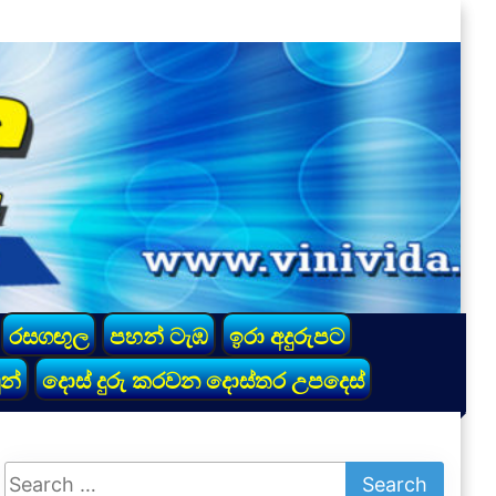
රසගඟුල
පහන් ටැඹ
ඉරා අදුරුපට
න්
දොස් දුරු කරවන දොස්තර උපදෙස්