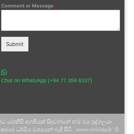
Comment or Message
*
Submit
Chat on WhatsApp (+94 77 359 6107)
 යම්කිසි අගතියක් සිදුවන්නේ නම් එම පුද්ගලයා
ාර ධර්මීය වශයෙන් බැඳී සිටී. 'www.vinivida.lk' ©