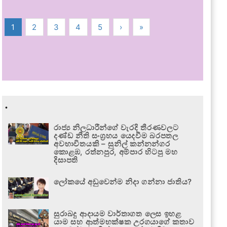
1
2
3
4
5
›
»
.
රාජ්‍ය නිලධාරීන්ගේ වැරදි තීරණවලට
දණ්ඩ නීති සංග්‍රහය යෙදවීම බරපතල
අවභාවිතයකි – සුනිල් කන්නන්ගර
කොළඹ, රත්නපුර, අම්පාර හිටපු මහ
දිසාපති
ලෝකයේ අඩුවෙන්ම නිදා ගන්නා ජාතිය?
සුරාබදු ආදායම වාර්තාගත ලෙස ඉහළ
යාම සහ ආත්මභක්ෂක උරගයාගේ කතාව