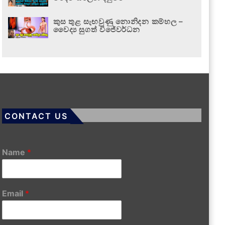
කුස තුළ සැඟවුණු නොනිදන කම්හල –
වෛද්‍ය සුගත් විජේවර්ධන
CONTACT US
Name
*
Email
*