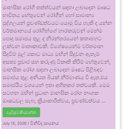
මානසික රෝගී තත්ත්වයන් සඳහා ලබාදෙන ඖෂධ
භාවිතය හේතුවෙන් රෝගීන් හෝ සාමාන්‍ය
පුද්ගලයන් ප්‍රචණ්ඩත්වයට යොමු විය හැකි ද යන්න
වර්තමානයේ රෝගීන්ගේ භාරකරුවන් මෙන්ම
පොදු සමාජය තුළ ද නිරන්තරයෙන් කතාබහට
ලක්වන මාතෘකාවකි. විශේෂයෙන්ම වර්තමාන
සිදුවීම් මුල් කොට මාධ්‍ය මඟින් සිදුවන ඇතැම්
අසත්‍ය ප්‍රචාර සහ කරුණු විකෘති කිරීම් හේතුවෙන්,
මානසික රෝග සඳහා ලබාදෙන ඖෂධ පිළිබඳව
සමාජය තුළ අනියත බියක් නිර්මාණය වී ඇත.එය
සමාජයීය වශයෙන් ඉතා අහිතකර තත්වයකි. මෙම
සටහන මඟින් ප්‍රධාන මානසික රෝග නාශක
ඖෂධවල සැබෑ ක්‍රියාකාරීත්වය, ප්‍රචණ්ඩත්වය …
වැඩිපුර කියවන්න
විනිවිද සායනය
July 15, 2026
/