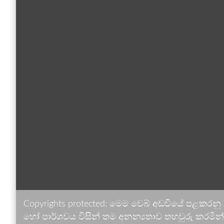
Copyrights protected: මෙම වෙබ් අඩවියේ පළකරනු
හෝ පාර්ශවය විසින් තම අනන්‍යතාව තහවුරු කරමින් ඉ