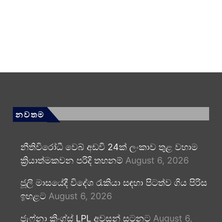
නවතම
නීතිවිරෝධී වෙබ් අඩවි 24ක් ලංකාව තුළ වහාම
ක්‍රියාත්මකවන පරිදි තහනම්
August 6, 2026
ජූලි මාසයේදී විදේශ රැකියා සඳහා පිටත්ව ගිය පිරිස
ඉහළට
August 6, 2026
ජැෆ්නා කිංග්ස් LPL අවසන් සටනට
August 6,