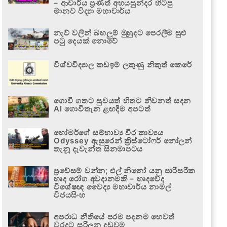
– ආචාර්ය ප්‍රණීත් අභයසුන්දර හිටපු
මානව විද්‍යා මහාචාර්ය
නැව් වලින් බහලුම් මුහුදට පෙරලීම සුළු
පටු දෙයක් නොවේ
විශ්වවිද්‍යාල කඩඉම් ලකුණු නිකුත් කෙරේ
ගොවි ගතට සුවයත් හිතට නිවනත් සදන
AI ගොවිතැන ළඟදීම අපටත්
හෝමර්ගේ සම්භාව්‍ය වීර කාව්‍යය
Odyssey ඇසුරෙන් ක්‍රිස්ටෝෆර් නෝලන්
තැනූ දැවැන්ත සිනමාපටය
ප්‍රවේසම් වන්න; එල් නිනෝ යනු පාරිසරික
හෘද රෝග අවදානමකි – හෘදවේද
විශේෂඥ වෛද්‍ය මහාචාර්ය නාමල්
විජයසිංහ
අපරාධ නීතියේ පරම පදනම හෙවත්
වරදට සරිලන දඬුවම