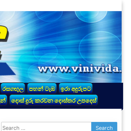
රසගඟුල
පහන් ටැඹ
ඉරා අදුරුපට
න්
දොස් දුරු කරවන දොස්තර උපදෙස්