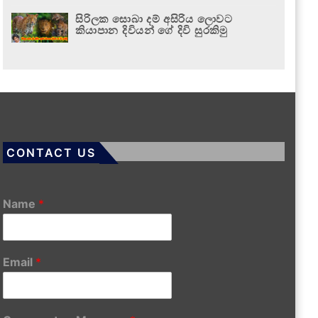
සිරිලක සොබා දම් අසිරිය ලොවට
කියාපාන දිවියන් ගේ දිවි සුරකිමු
CONTACT US
Name
*
Email
*