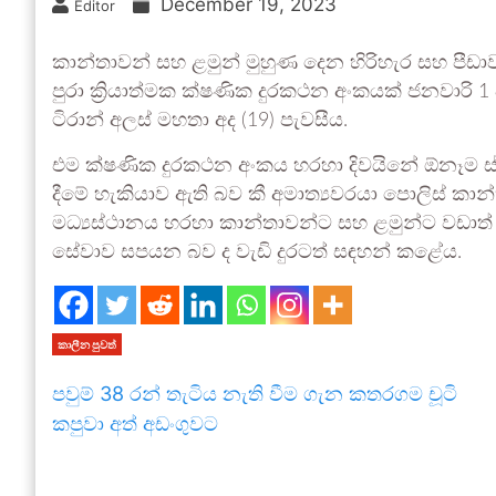
December 19, 2023
Editor
කාන්තාවන් සහ ළමුන් මුහුණ දෙන හිරිහැර සහ පීඩාව
පුරා ක්‍රියාත්මක ක්ෂණික දුරකථන අංකයක් ජනවාරි 
ටිරාන් අලස් මහතා අද (19) පැවසීය.
එම ක්ෂණික දුරකථන අංකය හරහා දිවයිනේ ඕනෑම ස්ථ
දීමේ හැකියාව ඇති බව කී අමාත්‍යවරයා පොලිස් කාන
මධ්‍යස්ථානය හරහා කාන්තාවන්ට සහ ළමුන්ට වඩාත්
සේවාව සපයන බව ද වැඩි දුරටත් සඳහන් කළේය.
කාලීන පුවත්
පවුම් 38 රන් තැටිය නැති වීම ගැන කතරගම චූටි
කපුවා අත් අඩංගුවට