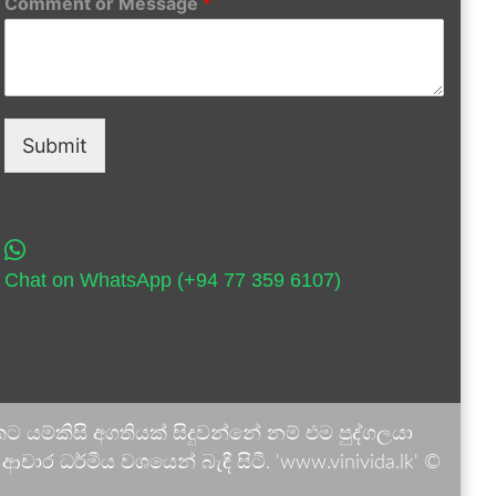
Comment or Message
*
Submit
Chat on WhatsApp (+94 77 359 6107)
 යම්කිසි අගතියක් සිදුවන්නේ නම් එම පුද්ගලයා
ාර ධර්මීය වශයෙන් බැඳී සිටී. 'www.vinivida.lk' ©