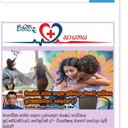
මානසික රෝග සඳහා ලබාදෙන ඖෂධ භාවිතය
ප්‍රචණ්ඩත්වයට හේතුවක් ද?- විශේෂඥ මනෝ වෛද්‍ය රූමි
රූබන්