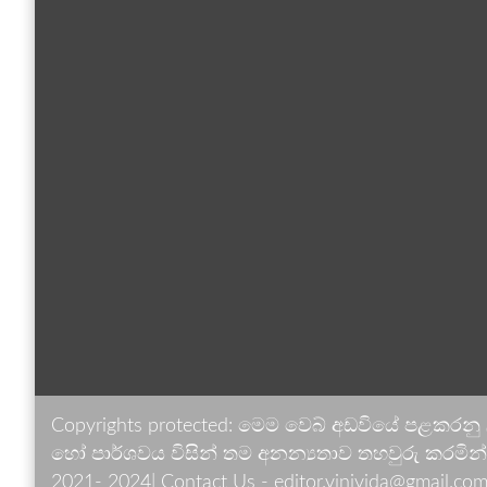
Copyrights protected: මෙම වෙබ් අඩවියේ පළකරනු
හෝ පාර්ශවය විසින් තම අනන්‍යතාව තහවුරු කරමින් ඉ
2021- 2024| Contact Us - editor.vinivida@gmail.com