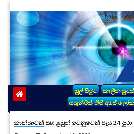
Skip
to
content
vinivida.lk
මුල් පිටුව
කාලීන පුවත
සතුන්ටත් හිමි අපේ ලෝ
කාන්තාවන් සහ ළමුන් වෙනුවෙන් පැය 24 පුරා 