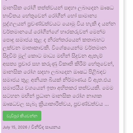
මානසික රෝගී තත්ත්වයන් සඳහා ලබාදෙන ඖෂධ
භාවිතය හේතුවෙන් රෝගීන් හෝ සාමාන්‍ය
පුද්ගලයන් ප්‍රචණ්ඩත්වයට යොමු විය හැකි ද යන්න
වර්තමානයේ රෝගීන්ගේ භාරකරුවන් මෙන්ම
පොදු සමාජය තුළ ද නිරන්තරයෙන් කතාබහට
ලක්වන මාතෘකාවකි. විශේෂයෙන්ම වර්තමාන
සිදුවීම් මුල් කොට මාධ්‍ය මඟින් සිදුවන ඇතැම්
අසත්‍ය ප්‍රචාර සහ කරුණු විකෘති කිරීම් හේතුවෙන්,
මානසික රෝග සඳහා ලබාදෙන ඖෂධ පිළිබඳව
සමාජය තුළ අනියත බියක් නිර්මාණය වී ඇත.එය
සමාජයීය වශයෙන් ඉතා අහිතකර තත්වයකි. මෙම
සටහන මඟින් ප්‍රධාන මානසික රෝග නාශක
ඖෂධවල සැබෑ ක්‍රියාකාරීත්වය, ප්‍රචණ්ඩත්වය …
වැඩිපුර කියවන්න
විනිවිද සායනය
July 15, 2026
/