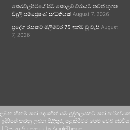
කෙරවලපිටියේ සිට කොළඹ වරායට තවත් භූගත
විදුලි සම්ප්‍රේෂණ පද්ධතියක්
August 7, 2026
ප්‍රදේශ රැසකට මිලිමීටර 75 ඉක්ම වූ වැසි
August
7, 2026
 ලබන කිනම් හෝ දෙයකින් යම් පුද්ගලයකුට හෝ පාර්ශවයකට
දිරිපත් කරනු ලබන පිළිතුරු පළකිරීමට මෙම වෙබ් අඩවිය ආච
 |
Design & develop by AmpleThemes