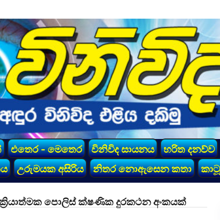
්
එතෙර - මෙතෙර
විනිවිද සායනය
හරිත දනව්ව
කය
උරුමයක අසිරිය
නිතර නොඇසෙන කතා
කාටූ
ක්‍රියාත්මක පොලිස් ක්ෂණික දුරකථන අංකයක්