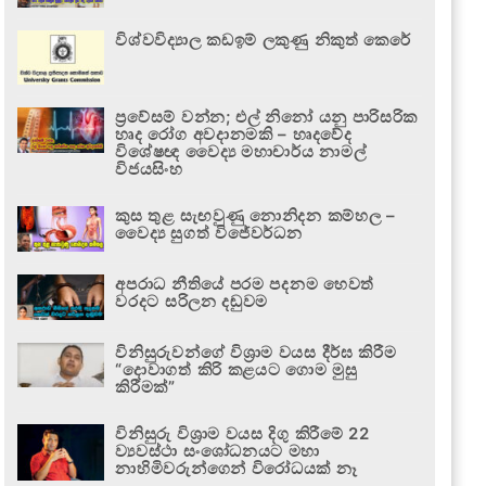
විශ්වවිද්‍යාල කඩඉම් ලකුණු නිකුත් කෙරේ
ප්‍රවේසම් වන්න; එල් නිනෝ යනු පාරිසරික
හෘද රෝග අවදානමකි – හෘදවේද
විශේෂඥ වෛද්‍ය මහාචාර්ය නාමල්
විජයසිංහ
කුස තුළ සැඟවුණු නොනිදන කම්හල –
වෛද්‍ය සුගත් විජේවර්ධන
අපරාධ නීතියේ පරම පදනම හෙවත්
වරදට සරිලන දඬුවම
විනිසුරුවන්ගේ විශ්‍රාම වයස දීර්ඝ කිරීම
“දොවාගත් කිරි කළයට ගොම මුසු
කිරීමක්”
විනිසුරු විශ්‍රාම වයස දිගු කිරීමේ 22
ව්‍යවස්ථා සංශෝධනයට මහා
නාහිමිවරුන්ගෙන් විරෝධයක් නෑ