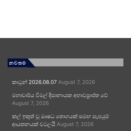
නවතම
කාටූන් 2026.08.07
August 7, 2026
මහාචාර්ය විමල් දිසානායක අභාවප්‍රාප්ත වේ
August 7, 2026
කල් ඉකුත් වූ ඖෂධ තොගයක් සමඟ සැපයුම්
ආයතනයක් වටලයි
August 7, 2026