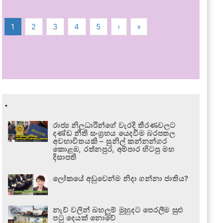
1
2
3
4
5
›
»
.
රාජ්‍ය නිලධාරීන්ගේ වැරදි තීරණවලට
දණ්ඩ නීති සංග්‍රහය යෙදවීම බරපතල
අවභාවිතයකි – සුනිල් කන්නන්ගර
කොළඹ, රත්නපුර, අම්පාර හිටපු මහ
දිසාපති
ලෝකයේ අඩුවෙන්ම නිදා ගන්නා ජාතිය?
නැව් වලින් බහලුම් මුහුදට පෙරලීම සුළු
පටු දෙයක් නොවේ