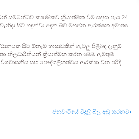
න් සම්බන්ධව ක්ෂණිකව ක්‍රියාත්මක වීම සඳහා පැය 24
1 වැනිදා සිට හඳුන්වා දෙන බව මහජන ආරක්ෂක අමාත්‍ය
ානයක සිට ඕනෑම භාෂාවකින් ගැටලු පිළිබඳ දැනුම්
්තා නිලධාරිනියන් ක්‍රියාත්මක කරන මෙම ඇමතුම්
 විශ්වාසනීය සහ පෞද්ගලිකත්වය ආරක්ෂා වන පරිදි
ජනවාරියේ විදුලි බිල අඩු කරනවා