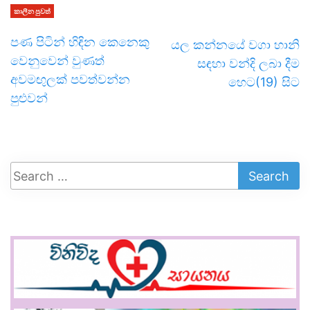
කාලීන පුවත්
පණ පිටින් හිඳින කෙනෙකු
යල කන්නයේ වගා හානි
වෙනුවෙන් වුණත්
සඳහා වන්දි ලබා දීම
අවමඟුලක් පවත්වන්න
හෙට(19) සිට
පුළුවන්