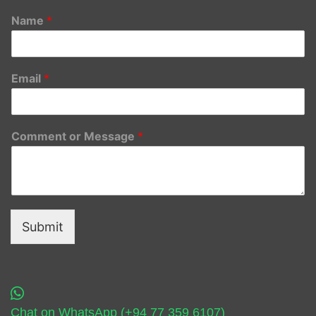
Name
*
Email
*
Comment or Message
*
Submit
Chat on WhatsApp (+94 77 359 6107)