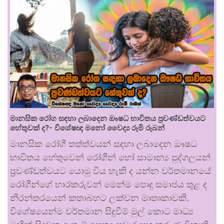
මානසික රෝග සඳහා ලබාදෙන ඖෂධ භාවිතය ප්‍රචණ්ඩත්වයට
හේතුවක් ද?- විශේෂඥ මනෝ වෛද්‍ය රූමි රූබන්
මානසික රෝගී තත්ත්වයන් සඳහා ලබාදෙන ඖෂධ
භාවිතය හේතුවෙන් රෝගීන් හෝ සාමාන්‍ය පුද්ගලයන්
ප්‍රචණ්ඩත්වයට යොමු විය හැකි ද යන්න වර්තමානයේ
රෝගීන්ගේ භාරකරුවන් මෙන්ම පොදු සමාජය තුළ ද
නිරන්තරයෙන් කතාබහට ලක්වන මාතෘකාවකි.
විශේෂයෙන්ම වර්තමාන සිදුවීම් මුල් කොට මාධ්‍ය