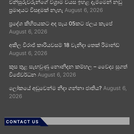
විනිසුරුවරුන්ගේ විශ්‍රාම වයස ඉහළ දැමීමෙන් නඩු
ප්‍රමාදයට විසඳුමක් නැහැ
August 6, 2026
ප්‍රදේශ කිහිපයකට අද පැය 05කට ජලය කැපේ
August 6, 2026
අකිල විරාජ් කාරියවසම් 18 වැනිදා තෙක් රිමාන්ඩ්
August 6, 2026
කුස තුළ සැඟවුණු නොනිදන කම්හල – වෛද්‍ය සුගත්
විජේවර්ධන
August 6, 2026
ලෝකයේ අඩුවෙන්ම නිදා ගන්නා ජාතිය?
August 6,
2026
CONTACT US