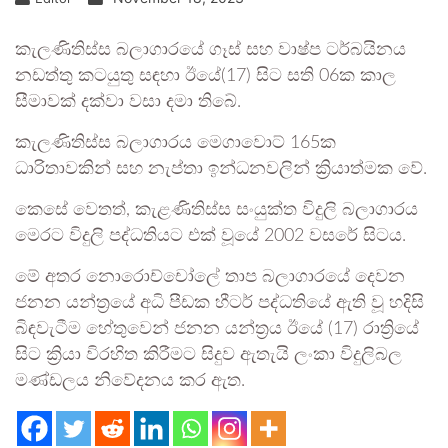
කැලණිතිස්ස බලාගාරයේ ගෑස් සහ වාෂ්ප ටර්බයිනය
නඩත්තු කටයුතු සඳහා ඊයේ(17) සිට සති 06ක කාල
සීමාවක් දක්වා වසා දමා තිබේ.
කැලණිතිස්ස බලාගාරය මෙගාවොට් 165ක
ධාරිතාවකින් සහ නැප්තා ඉන්ධනවලින් ක්‍රියාත්මක වේ.
කෙසේ වෙතත්, කැළණිතිස්ස සංයුක්ත විදුලි බලාගාරය
මෙරට විදුලි පද්ධතියට එක් වූයේ 2002 වසරේ සිටය.
මේ අතර නොරොච්චෝලේ තාප බලාගාරයේ දෙවන
ජනන යන්ත්‍රයේ අධි පීඩක හීටර් පද්ධතියේ ඇති වූ හදිසි
බිඳවැටීම හේතුවෙන් ජනන යන්ත්‍රය ඊයේ (17) රාත්‍රියේ
සිට ක්‍රියා විරහිත කිරීමට සිදුව ඇතැයි ලංකා විදුලිබල
මණ්ඩලය නිවේදනය කර ඇත.