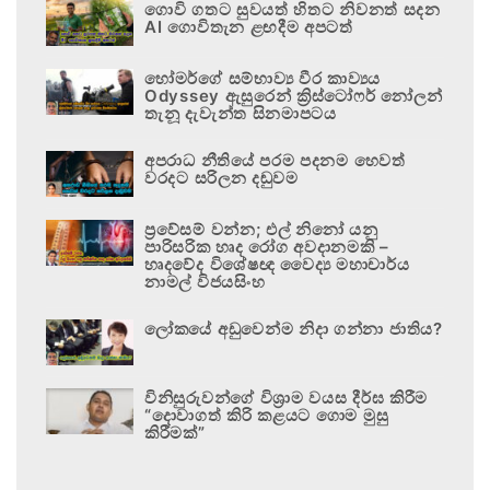
ගොවි ගතට සුවයත් හිතට නිවනත් සදන
AI ගොවිතැන ළඟදීම අපටත්
හෝමර්ගේ සම්භාව්‍ය වීර කාව්‍යය
Odyssey ඇසුරෙන් ක්‍රිස්ටෝෆර් නෝලන්
තැනූ දැවැන්ත සිනමාපටය
අපරාධ නීතියේ පරම පදනම හෙවත්
වරදට සරිලන දඬුවම
ප්‍රවේසම් වන්න; එල් නිනෝ යනු
පාරිසරික හෘද රෝග අවදානමකි –
හෘදවේද විශේෂඥ වෛද්‍ය මහාචාර්ය
නාමල් විජයසිංහ
ලෝකයේ අඩුවෙන්ම නිදා ගන්නා ජාතිය?
විනිසුරුවන්ගේ විශ්‍රාම වයස දීර්ඝ කිරීම
“දොවාගත් කිරි කළයට ගොම මුසු
කිරීමක්”