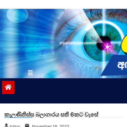
Skip
to
content
vinivida.lk
කැලණිතිස්ස බලාගාරය සති 6කට වැසේ
November 18, 2023
Editor