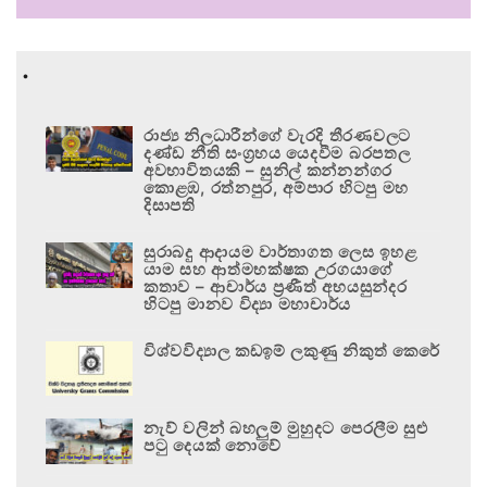
.
රාජ්‍ය නිලධාරීන්ගේ වැරදි තීරණවලට
දණ්ඩ නීති සංග්‍රහය යෙදවීම බරපතල
අවභාවිතයකි – සුනිල් කන්නන්ගර
කොළඹ, රත්නපුර, අම්පාර හිටපු මහ
දිසාපති
සුරාබදු ආදායම වාර්තාගත ලෙස ඉහළ
යාම සහ ආත්මභක්ෂක උරගයාගේ
කතාව – ආචාර්ය ප්‍රණීත් අභයසුන්දර
හිටපු මානව විද්‍යා මහාචාර්ය
විශ්වවිද්‍යාල කඩඉම් ලකුණු නිකුත් කෙරේ
නැව් වලින් බහලුම් මුහුදට පෙරලීම සුළු
පටු දෙයක් නොවේ