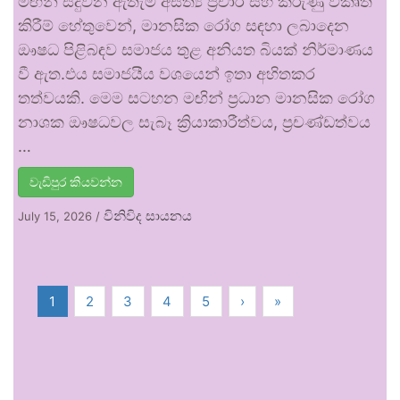
මඟින් සිදුවන ඇතැම් අසත්‍ය ප්‍රචාර සහ කරුණු විකෘති
කිරීම් හේතුවෙන්, මානසික රෝග සඳහා ලබාදෙන
ඖෂධ පිළිබඳව සමාජය තුළ අනියත බියක් නිර්මාණය
වී ඇත.එය සමාජයීය වශයෙන් ඉතා අහිතකර
තත්වයකි. මෙම සටහන මඟින් ප්‍රධාන මානසික රෝග
නාශක ඖෂධවල සැබෑ ක්‍රියාකාරීත්වය, ප්‍රචණ්ඩත්වය
…
වැඩිපුර කියවන්න
විනිවිද සායනය
July 15, 2026
/
1
2
3
4
5
›
»