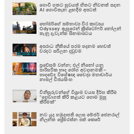
ගොවි ගතට සුවයත් හිතට නිවනත් සදන
AI ගොවිතැන ළඟදීම අපටත්
හෝමර්ගේ සම්භාව්‍ය වීර කාව්‍යය
Odyssey ඇසුරෙන් ක්‍රිස්ටෝෆර් නෝලන්
තැනූ දැවැන්ත සිනමාපටය
අපරාධ නීතියේ පරම පදනම හෙවත්
වරදට සරිලන දඬුවම
ප්‍රවේසම් වන්න; එල් නිනෝ යනු
පාරිසරික හෘද රෝග අවදානමකි –
හෘදවේද විශේෂඥ වෛද්‍ය මහාචාර්ය
නාමල් විජයසිංහ
විනිසුරුවන්ගේ විශ්‍රාම වයස දීර්ඝ කිරීම
“දොවාගත් කිරි කළයට ගොම මුසු
කිරීමක්”
නව යුද හමුදාපති ලෙස මේජර් ජෙනරාල්
නිලන්ත ප්‍රේමරත්න පත් කෙරේ