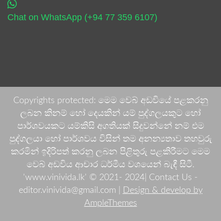
Chat on WhatsApp (+94 77 359 6107)
Copyrights protected: මෙම වෙබ් අඩවියේ පළකරනු
ලබන කිනම් හෝ දෙයකින් යම් පුද්ගලයකුට හෝ
පාර්ශවයකට යම්කිසි අගතියක් සිදුවන්නේ නම් එම
පුද්ගලයා හෝ පාර්ශවය විසින් තම අනන්‍යතාව තහවුරු
කරමින් ඉදිරිපත් කරනු ලබන පිළිතුරු පළකිරීමට මෙම
වෙබ් අඩවිය ආචාර ධර්මීය වශයෙන් බැඳී සිටී.
'www.vinivida.lk' © 2021- 2024| Contact Us -
editor.vinivida@gmail.com |
Design & develop by
AmpleThemes