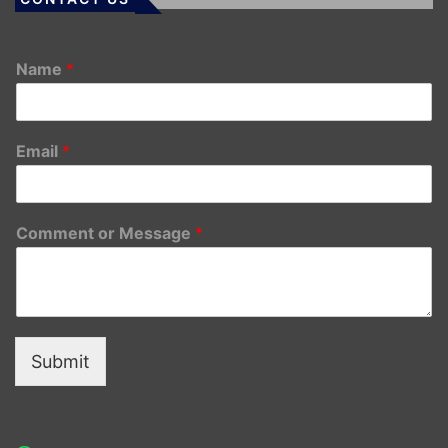
Name
*
Email
*
Comment or Message
*
Submit