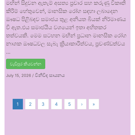
මඟින් සිදුවන ඇතැම් අසත්‍ය ප්‍රචාර සහ කරුණු විකෘති
කිරීම් හේතුවෙන්, මානසික රෝග සඳහා ලබාදෙන
ඖෂධ පිළිබඳව සමාජය තුළ අනියත බියක් නිර්මාණය
වී ඇත.එය සමාජයීය වශයෙන් ඉතා අහිතකර
තත්වයකි. මෙම සටහන මඟින් ප්‍රධාන මානසික රෝග
නාශක ඖෂධවල සැබෑ ක්‍රියාකාරීත්වය, ප්‍රචණ්ඩත්වය
…
වැඩිපුර කියවන්න
විනිවිද සායනය
July 15, 2026
/
1
2
3
4
5
›
»