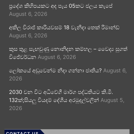
ප්‍රදේශ කිහිපයකට අද පැය 05කට ජලය කැපේ
August 6, 2026
අකිල විරාජ් කාරියවසම් 18 වැනිදා තෙක් රිමාන්ඩ්
August 6, 2026
කුස තුළ සැඟවුණු නොනිදන කම්හල – වෛද්‍ය සුගත්
විජේවර්ධන
August 6, 2026
ලෝකයේ අඩුවෙන්ම නිදා ගන්නා ජාතිය?
August 6,
2026
2030 වන විට අධිවේගී මාර්ග පද්ධතියට කි.මී.
132ක්;සියලු වියදම් දේශීය අරමුදල්වලින්
August 5,
2026
CONTACT US