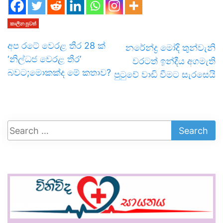
කාලීන පුවත්
අප රටේ වෙරළ තීර 28 ක්
නරේන්ද්‍ර මෝදි තුන්වැනි
‘නිල්ධජ වෙරළ තීර’
වරටත් ඉන්දීය අගමැති
බවට;මොකක්ද මේ කතාව?
පුටුවේ වාඩි වීමට සැරසෙයි