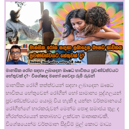
මානසික රෝග සඳහා ලබාදෙන ඖෂධ භාවිතය ප්‍රචණ්ඩත්වයට
හේතුවක් ද?- විශේෂඥ මනෝ වෛද්‍ය රූමි රූබන්
මානසික රෝගී තත්ත්වයන් සඳහා ලබාදෙන ඖෂධ
භාවිතය හේතුවෙන් රෝගීන් හෝ සාමාන්‍ය පුද්ගලයන්
ප්‍රචණ්ඩත්වයට යොමු විය හැකි ද යන්න වර්තමානයේ
රෝගීන්ගේ භාරකරුවන් මෙන්ම පොදු සමාජය තුළ ද
නිරන්තරයෙන් කතාබහට ලක්වන මාතෘකාවකි.
විශේෂයෙන්ම වර්තමාන සිදුවීම් මුල් කොට මාධ්‍ය