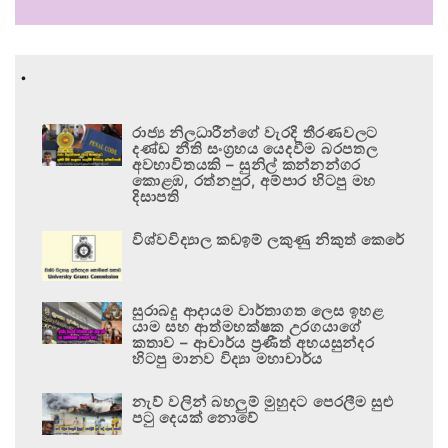
.
රාජ්‍ය නිලධාරීන්ගේ වැරදි තීරණවලට
දණ්ඩ නීති සංග්‍රහය යෙදවීම බරපතල
අවභාවිතයකි – සුනිල් කන්නන්ගර
කොළඹ, රත්නපුර, අම්පාර හිටපු මහ
දිසාපති
විශ්වවිද්‍යාල කඩඉම් ලකුණු නිකුත් කෙරේ
සුරාබදු ආදායම වාර්තාගත ලෙස ඉහළ
යාම සහ ආත්මභක්ෂක උරගයාගේ
කතාව – ආචාර්ය ප්‍රණීත් අභයසුන්දර
හිටපු මානව විද්‍යා මහාචාර්ය
නැව් වලින් බහලුම් මුහුදට පෙරලීම සුළු
පටු දෙයක් නොවේ