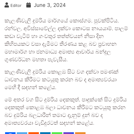
June 3, 2024
Editor
කැලණිවැලි දුම්රිය මාර්ගයේ කොස්ගම, පුවක්පිටිය,
රන්වල, අවිස්සාවේල්ල දක්වා කොටස නායයාම්, පාලම්
කඩා වැටීම් හා ගංවතුර තත්ත්වයන් නිසා දින
කිහිපයකට වසා දැමීමට තීරණය කළ බව ප්‍රවාහන
මහාමාර්ග හා ජනමාධ්‍ය අමාත්‍ය ආචාර්ය බන්දුල
ගුණවර්ධන මහතා පැවැසීය.
කැලණිවැලි දුම්රිය කොළඹ සිට වග දක්වා පමණක්
ධාවනය කිරීමට කටයුතු කරන බව ද අමාත්‍යවරයා
මෙහි දී සඳහන් කළේය.
මේ අතර වග සිට දුම්රිය දෙකකුත්, පාදුක්කේ සිට දුම්රිය
දෙකකුත් කොළඹ බලා ධාවනය කිරීමට කටයුතු කරන
බව දුම්රිය බලධාරීන් තමාට දැනුම් දුන් බව ද
අමාත්‍යවරයා වැඩිදුරටත් සඳහන් කළේය.