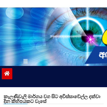
Skip
to
content
vinivida.lk
කැලණිවැලි මාර්ගය වග සිට අවිස්සාවේල්ල දක්වා
දින කිහිපයකට වැසේ