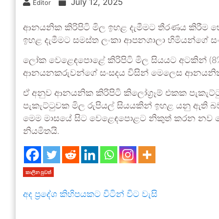
July 12, 2025
Editor
ආනයනික කිරිපිටි මිල ඉහළ දැමීමට තීරණය කිරීම හ
ඉහළ දැමීමට සමස්ත ලංකා ආපනශාලා හිමියන්ගේ 
ලෝක වෙළෙඳපොළේ කිරිපිටි මිල සියයට අටකින් (8
ආනයනකරුවන්ගේ සංසදය විසින් මෙලෙස ආනයනික කි
ඒ අනුව ආනයනික කිරිපිටි කිලෝග්‍රෑම් එකක පැකැට්ට
පැකැට්ටුවක මිල රුපියල් සියයකින් ඉහළ යනු ඇති
මෙම මාසයේ සිට වෙළෙඳපොළට නිකුත් කරන නව ත
නියමිතයි.
කාලීන පුවත්
අද ප්‍රදේශ කිහිපයකට විටින් විට වැසි