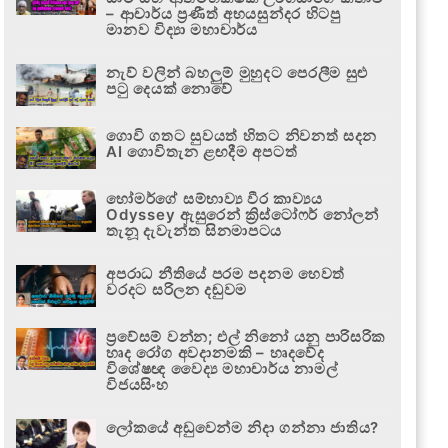
– ආචාර්ය ප්‍රණීත් අභයසුන්දර හිටපු
මානව විද්‍යා මහාචාර්ය
නැව් වලින් බහලුම් මුහුදට පෙරලීම සුළු
පටු දෙයක් නොවේ
ගොවි ගතට සුවයත් හිතට නිවනත් සදන
AI ගොවිතැන ළඟදීම අපටත්
හෝමර්ගේ සම්භාව්‍ය වීර කාව්‍යය
Odyssey ඇසුරෙන් ක්‍රිස්ටෝෆර් නෝලන්
තැනූ දැවැන්ත සිනමාපටය
අපරාධ නීතියේ පරම පදනම හෙවත්
වරදට සරිලන දඬුවම
ප්‍රවේසම් වන්න; එල් නිනෝ යනු පාරිසරික
හෘද රෝග අවදානමකි – හෘදවේද
විශේෂඥ වෛද්‍ය මහාචාර්ය නාමල්
විජයසිංහ
ලෝකයේ අඩුවෙන්ම නිදා ගන්නා ජාතිය?