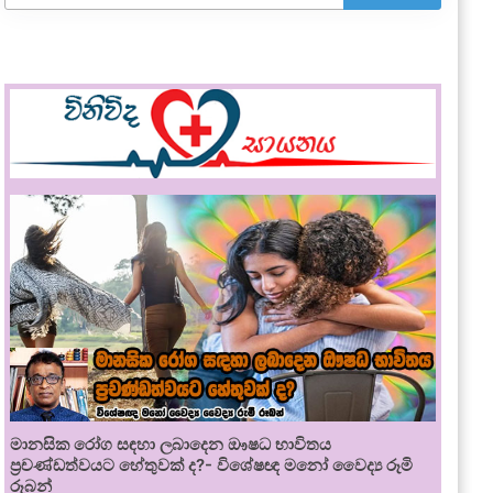
මානසික රෝග සඳහා ලබාදෙන ඖෂධ භාවිතය
ප්‍රචණ්ඩත්වයට හේතුවක් ද?- විශේෂඥ මනෝ වෛද්‍ය රූමි
රූබන්