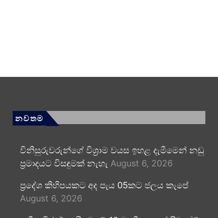
නවතම
විනිසුරුවරුන්ගේ විශ්‍රාම වයස ඉහළ දැමීමෙන් නඩු
ප්‍රමාදයට විසඳුමක් නැහැ
August 6, 2026
ප්‍රදේශ කිහිපයකට අද පැය 05කට ජලය කැපේ
August 6, 2026