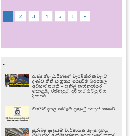
1
2
3
4
5
›
»
.
රාජ්‍ය නිලධාරීන්ගේ වැරදි තීරණවලට
දණ්ඩ නීති සංග්‍රහය යෙදවීම බරපතල
අවභාවිතයකි – සුනිල් කන්නන්ගර
කොළඹ, රත්නපුර, අම්පාර හිටපු මහ
දිසාපති
විශ්වවිද්‍යාල කඩඉම් ලකුණු නිකුත් කෙරේ
සුරාබදු ආදායම වාර්තාගත ලෙස ඉහළ
යාම සහ ආත්මභක්ෂක උරගයාගේ කතාව