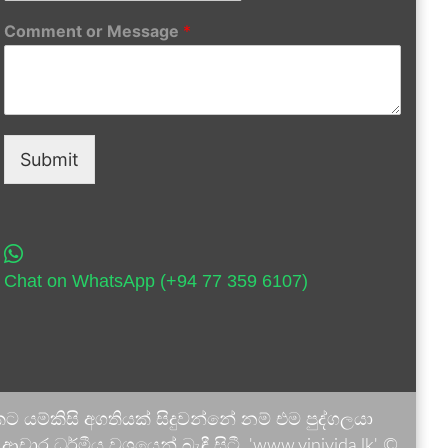
Comment or Message
*
Submit
Chat on WhatsApp (+94 77 359 6107)
 යම්කිසි අගතියක් සිදුවන්නේ නම් එම පුද්ගලයා
ාර ධර්මීය වශයෙන් බැඳී සිටී. 'www.vinivida.lk' ©