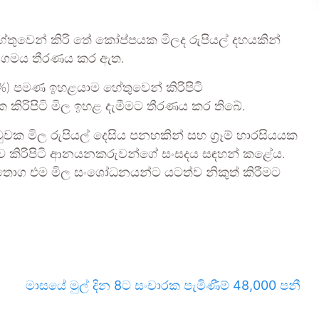
ේතුවෙන් කිරි තේ කෝප්පයක මිලද රුපියල් දහයකින්
සංගමය තීරණය කර ඇත.
%) පමණ ඉහළයාම හේතුවෙන් කිරිපිටි
රිපිටි මිල ඉහළ දැමීමට තීරණය කර තිබේ.
ුවක මිල රුපියල් දෙසිය පනහකින් සහ ග්‍රෑම් හාරසියයක
 බව කිරිපිටි ආනයනකරුවන්ගේ සංසදය සඳහන් කළේය.
ොග එම මිල සංශෝධනයන්ට යටත්ව නිකුත් කිරීමට
මාසයේ මුල් දින 8ට සංචාරක පැමිණීම් 48,000 පනී