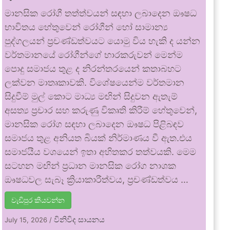
මානසික රෝගී තත්ත්වයන් සඳහා ලබාදෙන ඖෂධ
භාවිතය හේතුවෙන් රෝගීන් හෝ සාමාන්‍ය
පුද්ගලයන් ප්‍රචණ්ඩත්වයට යොමු විය හැකි ද යන්න
වර්තමානයේ රෝගීන්ගේ භාරකරුවන් මෙන්ම
පොදු සමාජය තුළ ද නිරන්තරයෙන් කතාබහට
ලක්වන මාතෘකාවකි. විශේෂයෙන්ම වර්තමාන
සිදුවීම් මුල් කොට මාධ්‍ය මඟින් සිදුවන ඇතැම්
අසත්‍ය ප්‍රචාර සහ කරුණු විකෘති කිරීම් හේතුවෙන්,
මානසික රෝග සඳහා ලබාදෙන ඖෂධ පිළිබඳව
සමාජය තුළ අනියත බියක් නිර්මාණය වී ඇත.එය
සමාජයීය වශයෙන් ඉතා අහිතකර තත්වයකි. මෙම
සටහන මඟින් ප්‍රධාන මානසික රෝග නාශක
ඖෂධවල සැබෑ ක්‍රියාකාරීත්වය, ප්‍රචණ්ඩත්වය …
වැඩිපුර කියවන්න
විනිවිද සායනය
July 15, 2026
/