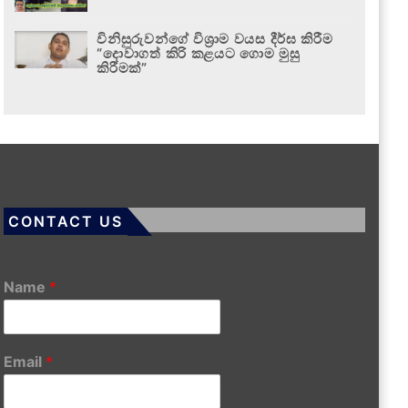
විනිසුරුවන්ගේ විශ්‍රාම වයස දීර්ඝ කිරීම
“දොවාගත් කිරි කළයට ගොම මුසු
කිරීමක්”
CONTACT US
Name
*
Email
*