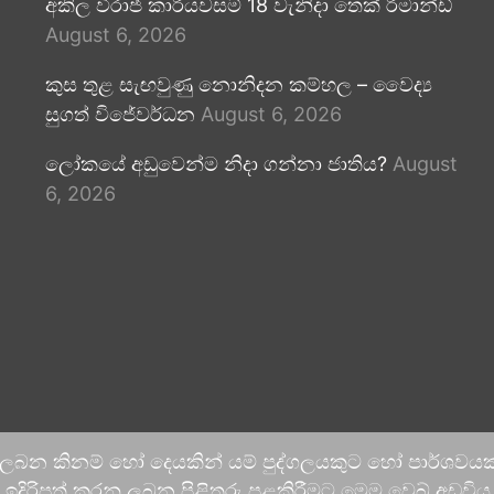
අකිල විරාජ් කාරියවසම් 18 වැනිදා තෙක් රිමාන්ඩ්
August 6, 2026
කුස තුළ සැඟවුණු නොනිදන කම්හල – වෛද්‍ය
සුගත් විජේවර්ධන
August 6, 2026
ලෝකයේ අඩුවෙන්ම නිදා ගන්නා ජාතිය?
August
6, 2026
 ලබන කිනම් හෝ දෙයකින් යම් පුද්ගලයකුට හෝ පාර්ශවයකට
දිරිපත් කරනු ලබන පිළිතුරු පළකිරීමට මෙම වෙබ් අඩවිය ආච