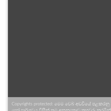
Copyrights protected: මෙම වෙබ් අඩවියේ පළකරනු
හෝ පාර්ශවය විසින් තම අනන්‍යතාව තහවුරු කරමින් ඉ