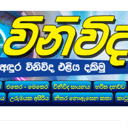
්
එතෙර - මෙතෙර
විනිවිද සායනය
හරිත දනව්ව
කය
උරුමයක අසිරිය
නිතර නොඇසෙන කතා
කාටූ