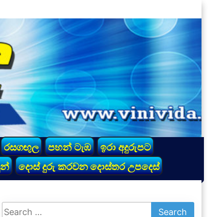
රසගඟුල
පහන් ටැඹ
ඉරා අදුරුපට
න්
දොස් දුරු කරවන දොස්තර උපදෙස්