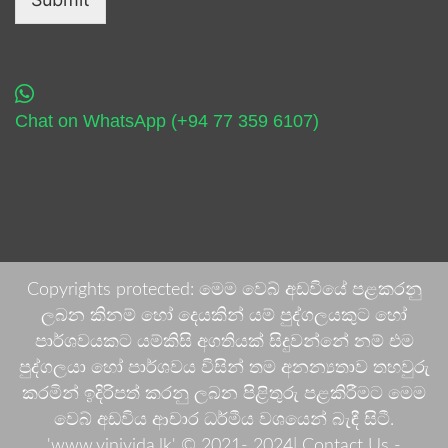
Chat on WhatsApp (+94 77 359 6107)
Copyrights protected: මෙම වෙබ් අඩවියේ පළකරනු
ලබන කිනම් හෝ දෙයකින් යම් පුද්ගලයකුට හෝ
පාර්ශවයකට යම්කිසි අගතියක් සිදුවන්නේ නම් එම
පුද්ගලයා හෝ පාර්ශවය විසින් තම අනන්‍යතාව තහවුරු
කරමින් ඉදිරිපත් කරනු ලබන පිළිතුරු පළකිරීමට මෙම
වෙබ් අඩවිය ආචාර ධර්මීය වශයෙන් බැඳී සිටී.
'www.vinivida.lk' © 2021- 2024| Contact Us -