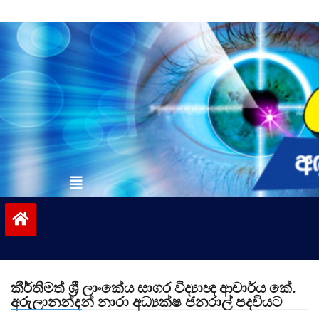
Skip
to
content
vinivida.lk
කීර්තිමත් ශ්‍රී ලාංකේය සාගර විද්‍යාඥ ආචාර්ය කේ.
අරුලානන්දන් නාරා අධ්‍යක්ෂ ජනරාල් පදවියට