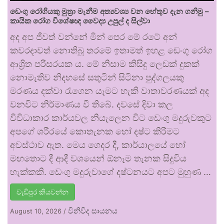
ඩෙංගු රෝගියකු ⁣මුත්‍රා මැනීම අත්‍යවශ්‍ය වන හේතුව දැන ගනිමු –
කායික රෝග විශේෂඥ වෛද්‍ය උපුල් ද සිල්වා
අද අප ජීවත් වන්නේ මින් පෙර මේ රටේ අන්
කවරදාවත් නොතිබූ තරමේ ඉතාමත් ඉහළ ඩෙංගු රෝග
ආශ්‍රිත පරිසරයක ය. මේ නිසාම කිසිදු ලෙඩක් දුකක්
නොමැතිව නිදහසේ සතුටින් සිටිනා පුද්ගලයකු
මරණය දක්වා රැගෙන යෑමට හැකි වාතාවරණයක් අද
වනවිට නිර්මාණය වී තිබේ. දවසේ දිවා කල
විවිධාකාර කාර්යවල නියැලෙන විට ඩෙංගු මදුරුවකුට
අපගේ ශරීරයේ කොතැනක හෝ දෂ්ට කිරීමට
අවස්ථාව ඇත. මෙය ගෙදර දී, කාර්යාලයේ හෝ
මඟතොට දී ආදී වශයෙන් ඕනෑම තැනක සිදුවිය
හැක්කකි. ඩෙංගු මදුරුවාගේ දෂ්ටනයට අපට මුහුණ …
වැඩිපුර කියවන්න
විනිවිද සායනය
August 10, 2026
/