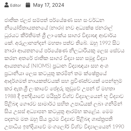
May 17, 2024
Editor
ජාතික ජලජ සම්පත් පර්යේෂණ සහ සංවර්ධන
නියෝජිතායතනයේ (නාරා) නව අධ්‍යක්ෂ ජනරාල්
ධූරයට කීර්තිමත් ශ්‍රී ලාංකේය සාගර විද්‍යාඥ ආචාර්ය
කේ. අරුලානන්දන් මහතා පත්ව තිබේ. ඔහු 1992 සිට
නාරා ආයතනයේ පර්යේෂණ නිලධාරියකු ලෙස සේවය
කරන අතරේ ජාතික සාගර විද්‍යා සහ සමුද්‍ර විද්‍යා
ආයතනයේ (NIOMS) ප්‍රධාන විද්‍යාඥයා සහ අංශ
ප්‍රධානියා ලෙස කටයුතු කරමින් තම ක්ෂේත්‍රයේ
ආදර්ශමත් නායකත්වයක් සහ ප්‍රවීණත්වයක් පෙන්නුම්
කර ඇත.ශ්‍රී ලංකාවේ පේදුරු තුඩුවේ උපන් ඒ මහතා
1988 දී ඉන්දියාවේ මයිසූර් විශ්ව විද්‍යාලයෙන් භූ විද්‍යාව
පිළිබඳ ගෞරව සාමාර්ථ සහිත උපාධියක් ලබා ගනිමින්
සිය උසස් අධ්‍යාපන කටයුතු ආරම්භ කළේය. මෙම
පදනම මත ඔහු සිය ප්‍රථම විද්‍යාව පිළිබඳ ශාස්ත්‍රපති
උපාධිය ඉන්දියාවේ මංගලෝර් විශ්ව විද්‍යාලයෙන් 1990