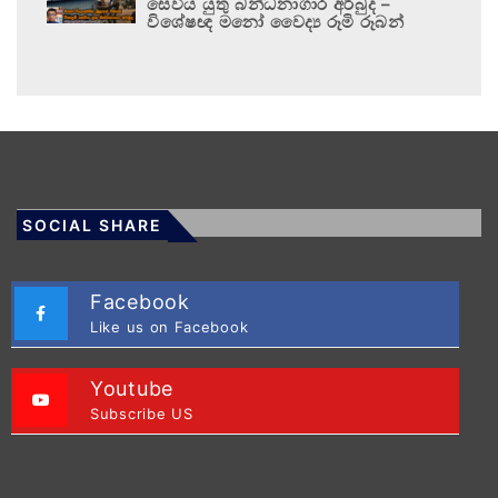
සෙවිය යුතු බන්ධනාගාර අර්බුද –
විශේෂඥ මනෝ වෛද්‍ය රූමි රූබන්
SOCIAL SHARE
Facebook
Like us on Facebook
Youtube
Subscribe US