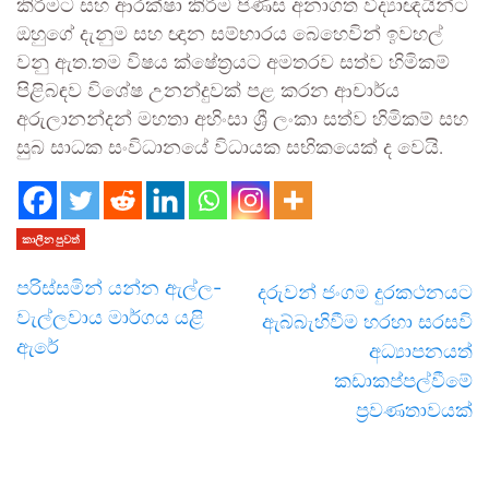
කිරීමට සහ ආරක්ෂා කිරීම පිණිස අනාගත විද්‍යාඥයින්ට
ඔහුගේ දැනුම සහ ඥාන සම්භාරය බෙහෙවින් ඉවහල්
වනු ඇත.තම විෂය ක්ෂේත්‍රයට අමතරව සත්ව හිමිකම්
පිළිබඳව විශේෂ උනන්දුවක් පළ කරන ආචාර්ය
අරුලානන්දන් මහතා අහිංසා ශ්‍රී ලංකා සත්ව හිමිකම් සහ
සුබ සාධක සංවිධානයේ විධායක සභිකයෙක් ද වෙයි.
කාලීන පුවත්
පරිස්සමින් යන්න ඇල්ල-
දරුවන් ජංගම දුරකථනයට
වැල්ලවාය මාර්ගය යළි
ඇබ්බැහිවීම හරහා සරසවි
ඇරේ
අධ්‍යාපනයත්
කඩාකප්පල්වීමේ
ප්‍රවණතාවයක්