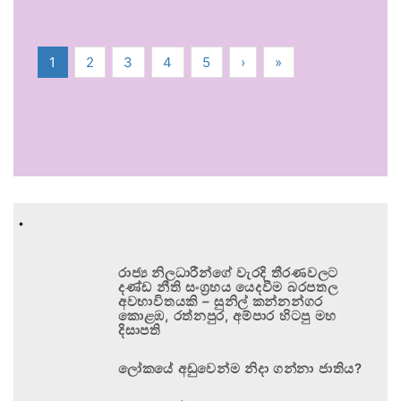
1
2
3
4
5
›
»
.
රාජ්‍ය නිලධාරීන්ගේ වැරදි තීරණවලට
දණ්ඩ නීති සංග්‍රහය යෙදවීම බරපතල
අවභාවිතයකි – සුනිල් කන්නන්ගර
කොළඹ, රත්නපුර, අම්පාර හිටපු මහ
දිසාපති
ලෝකයේ අඩුවෙන්ම නිදා ගන්නා ජාතිය?