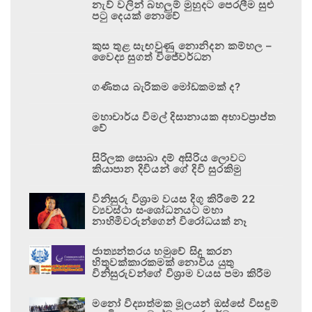
නැව් වලින් බහලුම් මුහුදට පෙරලීම සුළු
පටු දෙයක් නොවේ
කුස තුළ සැඟවුණු නොනිදන කම්හල –
වෛද්‍ය සුගත් විජේවර්ධන
ගණිතය බැරිකම මෝඩකමක් ද?
මහාචාර්ය විමල් දිසානායක අභාවප්‍රාප්ත
වේ
සිරිලක සොබා දම් අසිරිය ලොවට
කියාපාන දිවියන් ගේ දිවි සුරකිමු
විනිසුරු විශ්‍රාම වයස දිගු කිරීමේ 22
ව්‍යවස්ථා සංශෝධනයට මහා
නාහිමිවරුන්ගෙන් විරෝධයක් නෑ
ජාත්‍යන්තරය හමුවේ සිදු කරන
හිතුවක්කාරකමක් නොවිය යුතු
විනිසුරුවන්ගේ විශ්‍රාම වයස පමා කිරීම
මනෝ විද්‍යාත්මක මූලයන් ඔස්සේ විසඳුම්