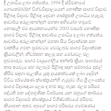
දී උපාධිය ලබා ගත්තේය. 1994 දී ස්වීඩනයේ
ගොතෙම්බර්හ් විශ්වවිද්‍යාලයෙන් භෞතික සාගර විද්‍යාව
පිළිබඳ විද්‍යාව පිළිබඳ දෙවන ශාස්ත්‍රපති උපාධිය හැදෑරූ
ආචාර්ය අරුලානන්දන් මහතා අභියෝග හමුවේ
නොසැලී එම ආයතනයෙන්ම 2003 වසරේ භෞතික
සාගර විද්‍යාව පිළිබඳ ආචාර්ය උපාධිය ද ලබා ගත්තේය.
ආචාර්ය අරුලානන්දන් මහතා සිය විද්‍යාත්මක සහ
වෘත්තීය ගමන පුරාවටම වෙරළබඩ සාගර විද්‍යාත්මක
ක්‍රියාවලීන්, නිවර්තන කලපු සහ මෝයවල ජල
හුවමාරුව, සාගර වායුගෝලීය අන්තර් ක්‍රියා, සාගරයේ
තාප අයවැය සහ බලපෑම් පිළිබඳ ඥාන සම්භාරය පුළුල්
කිරීම සඳහා සැලකිය යුතු දායකත්වයක් ලබා දෙමින්
විවිධ පර්යේෂණ ක්ෂේත්‍රයන්හි ගැඹුරට ගිය ශ්‍රී ලාංකේය
සාගර විද්‍යාඥයා ලෙස ද නම් කළ හැක. ජලජ පරිසර
පද්ධති මත දේශගුණික විපර්යාස යන ඔහුගේ කාර්යය
සාගර විද්‍යාවේ ක්ෂේත්‍රයේ විශිෂ්ටත්වයේ පරිමාව
කියාපාන අතර, අපගේ සාගර පරිසරය ගවේෂණය